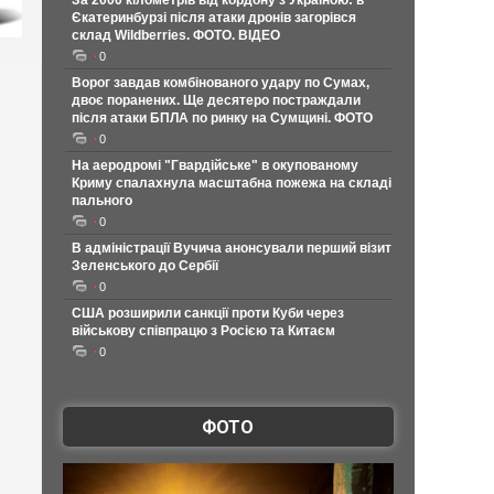
За 2000 кілометрів від кордону з Україною: в
Єкатеринбурзі після атаки дронів загорівся
склад Wildberries. ФОТО. ВІДЕО
0
Ворог завдав комбінованого удару по Сумах,
двоє поранених. Ще десятеро постраждали
після атаки БПЛА по ринку на Сумщині. ФОТО
0
На аеродромі "Гвардійське" в окупованому
Криму спалахнула масштабна пожежа на складі
пального
0
В адміністрації Вучича анонсували перший візит
Зеленського до Сербії
0
США розширили санкції проти Куби через
військову співпрацю з Росією та Китаєм
0
ФОТО