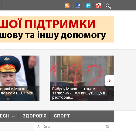
Вибух у Москві з трьома
На командира "Хартії" Ігоря
загиблими: ЗМІ пишуть, що в
Оболєнського сьогодні
ресторан...
намагалися...
TECH
ЗДОРОВ'Я
СПОРТ