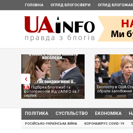
ГОЛОВНА
ОГЛЯД БЛОГОСФЕРИ
ОГЛЯД БЛОГОЖАБ
Експослу в США Стефанішиній
Трамп н
логожаб та
обрали запобіжний захід
сотні р
від UAINFO за 7
...
ПОЛІТИКА
СУСПІЛЬСТВО
ЕКОНОМІКА
Н
РОСІЙСЬКО-УКРАЇНСЬКА ВІЙНА
КОРОНАВІРУС COVID-19