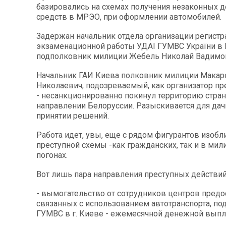
базировались на схемах получения незаконных 
средств в МРЭО, при оформлении автомобилей.
Задержан начальник отдела организации регистр
экзаменационной работы УДАІ ГУМВС України в 
подполковник милиции Жебель Николай Вадимо
Начальник ГАИ Киева полковник милиции Макар
Николаевич, подозреваемый, как организатор пр
- несанкционированно покинул территорию стра
направлении Белоруссии. Разыскивается для дач
принятии решений.
Работа идет, увы, еще с рядом фигурантов изобл
преступной схемы -как гражданских, так и в мил
погонах.
Вот лишь пара направления преступных действий
- вымогательство от сотрудников центров предос
связанных с использованием автотранспорта, п
ГУМВС в г. Киеве - ежемесячной денежной выпл