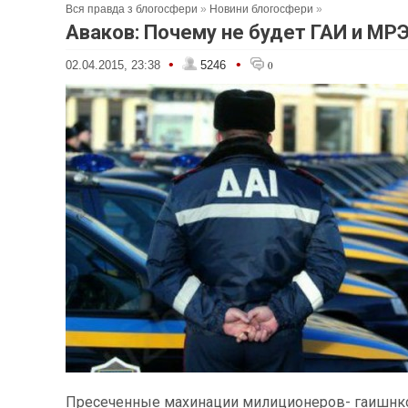
Вся правда з блогосфери
»
Новини блогосфери
»
Аваков: Почему не будет ГАИ и МР
•
•
02.04.2015, 23:38
5246
0
Пресеченные махинации милиционеров- гаишнк