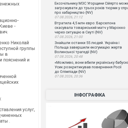
денежных
Ексочільнику МЗС Угорщини Сійярто мож
загрожувати до трьох років тюрми у спр
про хабарництво (NV)
07.08.2026, 21:12
ационно-
Втратила 4,5 млн євро: Барселона
Киеве -
скасувала товариський матч у Марокко
вич.
через ситуацію в Сеуті (NV)
07.08.2026, 21:00
енко Николай
Знайшли останки 55 людей. Україна і
Польща завершили ексгумацію жертв
еступной группы
Волинської трагедії (NV)
ны в
07.08.2026, 20:48
и пояснений и
«Можливо, вони вбили українську бабусю
Усик розкритикував повернення Росії
до Олімпіади (NV)
иченной
07.08.2026, 20:36
ицейских
ІНФОГРАФІКА
:
тавления услуг,
одчиненных
аты .