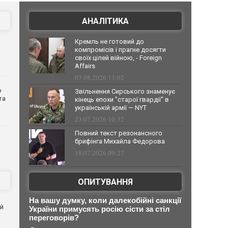
АНАЛІТИКА
Кремль не готовий до
компромісів і прагне досягти
своїх цілей війною, - Foreign
Affairs
03.08.2026 13:02
о
Звільнення Сирського знаменує
та
кінець епохи "старої гвардії" в
українській армії — NYT
23.07.2026 10:32
Повний текст резонансного
брифінга Михайла Федорова
18.07.2026 09:27
ОПИТУВАННЯ
На вашу думку, коли далекобійні санкції
ей
України примусять росію сісти за стіл
переговорів?