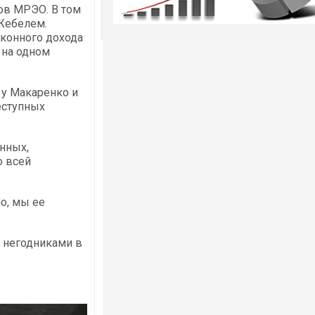
ов МРЭО. В том
 Жебелем.
аконного дохода
 на одном
у Макаренко и
еступных
нных,
о всей
, мы ее
 негодниками в