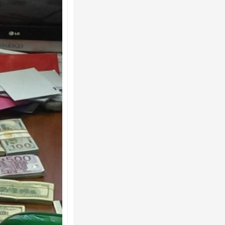
Ворог завдав комбінованого удару по
двоє поранених. Ще десятеро постра
після атаки БПЛА по ринку на Сумщині
Вже вивели на тести: Ferrari готує оно
позашляховика Purosangue. ВІДЕО