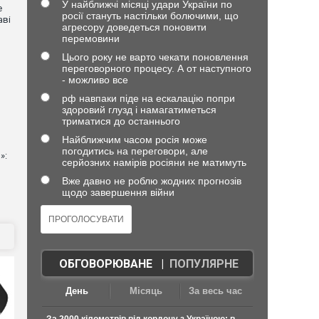
У найближчі місяці удари України по
е
росії стануть настільки болючими, що
аві
агресору доведеться поновити
перемовини
Цього року не варто чекати поновлення
переговорного процесу. А от наступного
- можливо все
рф навпаки піде на ескалацію попри
здоровий глузд і намагатиметься
триматися до останнього
Найближчим часом росія може
погодитись на переговори, але
»:
серйозних намірів росіяни не матимуть
Вже давно не роблю жодних прогнозів
щодо завершення війни
ОБГОВОРЮВАНЕ
|
ПОПУЛЯРНЕ
День
Місяць
За весь час