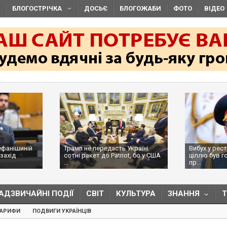
БЛОГОСТРІЧКА
ДОСЬЄ
БЛОГОЖАБИ
ФОТО
ВІДЕО
е передасть Україні
Вибух у ресторані в Москві:
акет до Patriot, бо у США
ціллю був головком ВКС Росії,
пр...
АДЗВИЧАЙНІ ПОДІЇ
СВІТ
КУЛЬТУРА
ЗНАННЯ
ТАРИФИ
ПОДВИГИ УКРАЇНЦІВ