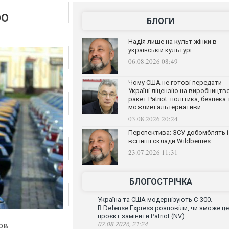
ЭО
БЛОГИ
Надія лише на культ жінки в
українській культурі
06.08.2026 08:49
Чому США не готові передати
Україні ліцензію на виробництв
ракет Patriot: політика, безпека 
можливі альтернативи
03.08.2026 20:24
Перспектива: ЗСУ добомблять і
всі інші склади Wildberries
23.07.2026 11:31
БЛОГОСТРІЧКА
Україна та США модернізують С-300.
В Defense Express розповіли, чи зможе ц
проєкт замінити Patriot (NV)
ов
07.08.2026, 21:24