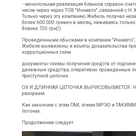
- монопольная реализация бланков справок-счет
числе через через ТОВ "Иннавто" ,связанной с Н.
Только через эту компанию Жебель получал нез
более 600 000 гривен в месяц, наживаясь только
бланке 720 грн(!).
Проведенными обысками в компании "Иннавто", 
Жебеля выявилены и изъяты доказательства пр
коррупционных схем:
документы-схемы получения средств от подчине
денежные средства, оперативно проведенные п
преступной цепочке..
ОХ И ДЛИННАЯ ЦЕПОЧКА ВЫРИСОВЫВАЕТСЯ.. Но
разорвем.
Как закончим с этим ГАИ, этими МРЭО и ТАКИМИ
погонах..
Продолжение следует.