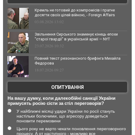
Кремль не готовий до компромісів і прагне
досягти своїх цілей війною, - Foreign Affairs
03.08.2026 13:02
Звільнення Сирського знаменує кінець епохи
"старої гвардії" в українській армії — NYT
23.07.2026 10:32
Повний текст резонансного брифінга Михайла
Федорова
18.07.2026 09:27
ОПИТУВАННЯ
На вашу думку, коли далекобійні санкції України
примусять росію сісти за стіл переговорів?
У найближчі місяці удари України по росії стануть
настільки болючими, що агресору доведеться
поновити перемовини
Цього року не варто чекати поновлення переговорного
процесу. А от наступного - можливо все