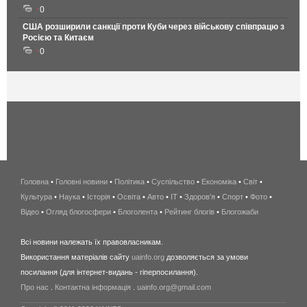
0
США розширили санкції проти Куби через військову співпрацю з
Росією та Китаєм
0
Головна
•
Головні новини
•
Політика
•
Суспільство
•
Економіка
беспроводной
•
Світ
•
Культура
•
Наука
•
Історія
•
Освіта
•
Авто
•
IT
•
Здоров'я
интернет
•
Спорт
•
Фото
•
Відео
•
Огляд блогосфери
•
Блоголента
•
Рейтинг блогів
киев
•
Блогожаби
и
Всі новини належать їх правовласникам.
область
Використання матеріалів сайту
uainfo.org
дозволяється за умови
wimax
посилання (для інтернет-видань - гіперпосилання).
интернет
Про нас
.
Контактна інформація
.
uainfo.org@gmail.com
в
киеве