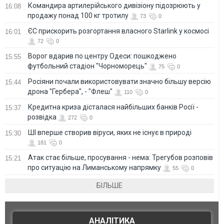
Командира артилерійського дивізіону підозрюють у
16:08
продажу понад 100 кг тротилу
73
0
ЄС прискорить розгортання власного Starlink у космосі
16:01
72
0
Ворог вдарив по центру Одеси: пошкоджено
15:55
футбольний стадіон "Чорноморець"
75
0
Росіяни почали використовувати значно більшу версію
15:44
дрона "Гербера", - "Флеш"
110
0
Кредитна криза дісталася найбільших банків Росії -
15:37
розвідка
272
0
ШІ вперше створив віруси, яких не існує в природі
15:30
181
0
Атак стає більше, просування - нема: Трегубов розповів
15:21
про ситуацію на Лиманському напрямку
55
0
БІЛЬШЕ
АНАЛІТИКА