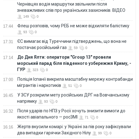
Чернівцях водія маршрутки звільнили після
зневажливих слів про українських захисників. ВІДЕО
149
0
Флеш розповів, чому РЕБ не може відхиляти балістику
17:44
93
0
ЄС вимагає від Туреччини підтверджень, що вона не
17:31
постачає російський газ
59
0
До Дня Ялти: оператори "Group 13" провели
17:14
морський парад біля південного узбережжя Криму, -
ГУР
323
0
Поліція Іспанії викрила масштабну мережу контрабанди
17:00
мігрантів і наркотиків
51
0
У ЗСУ розкрили мету російських ДРГ на Вовчанському
16:45
напрямку
93
0
Після ударів по НПЗ у Росії хочуть знизити вимоги до
16:32
якості авіапального — росЗМІ
71
0
Жертв вкусили комарі: у Україні за пів року зафіксували
16:16
два випадки гарячки Західного Нілу
99
0