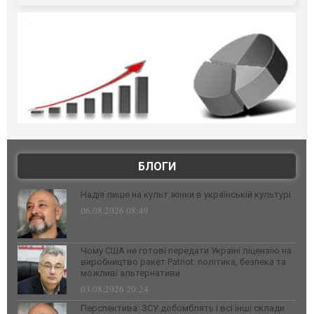
БЛОГИ
Надія лише на культ жінки в українській культурі
06.08.2026 08:49
Чому США не готові передати Україні ліцензію на
виробництво ракет Patriot: політика, безпека та
можливі альтернативи
03.08.2026 20:24
Перспектива: ЗСУ добомблять і всі інші склади