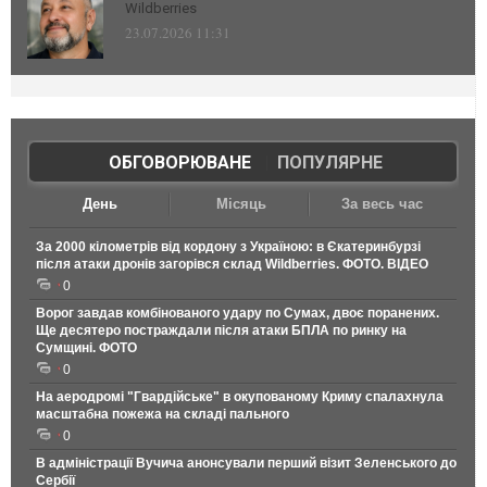
Wildberries
23.07.2026 11:31
ОБГОВОРЮВАНЕ
|
ПОПУЛЯРНЕ
День
Місяць
За весь час
За 2000 кілометрів від кордону з Україною: в Єкатеринбурзі
після атаки дронів загорівся склад Wildberries. ФОТО. ВІДЕО
0
Ворог завдав комбінованого удару по Сумах, двоє поранених.
Ще десятеро постраждали після атаки БПЛА по ринку на
Сумщині. ФОТО
0
На аеродромі "Гвардійське" в окупованому Криму спалахнула
масштабна пожежа на складі пального
0
В адміністрації Вучича анонсували перший візит Зеленського до
Сербії