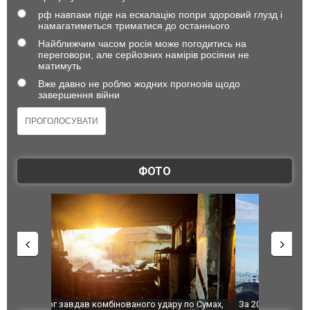
рф навпаки піде на ескалацію попри здоровий глузд і
намагатиметься триматися до останнього
Найближчим часом росія може погодитись на
переговори, але серйозних намірів росіяни не
матимуть
Вже давно не роблю жодних прогнозів щодо
завершення війни
ФОТО
по Сумах,
За 2000 кілометрів від кордону з Україною: в
"Мої іграш