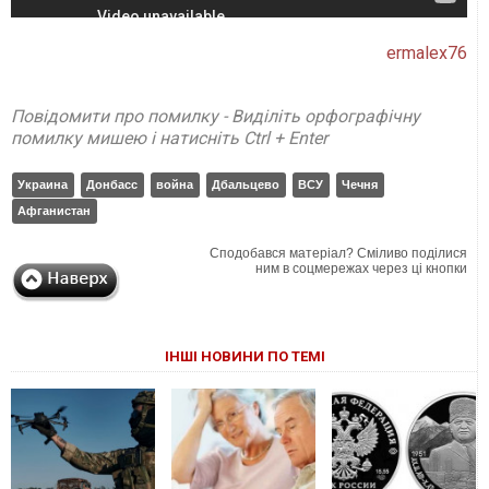
ermalex76
Повідомити про помилку - Виділіть орфографічну
помилку мишею і натисніть Ctrl + Enter
Украина
Донбасс
война
Дбальцево
ВСУ
Чечня
Афганистан
Сподобався матеріал? Сміливо поділися
ним в соцмережах через ці кнопки
ІНШІ НОВИНИ ПО ТЕМІ