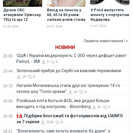
Дрони СБС
Вихід на пенсію у
У Росії випустять
атакували Зуївську
60, 63 та 65 років:
монету з портретом
ТЕЦ та ще 12
скільки років стажу
Кадирова
енергооб'єктів на
знадобиться
13.07.2026
02.08.2026
19.07.2026
окупованих
українцям у 2026–
територіях
2027 роках
Правила коментування ! »
НОВИНИ
США і Україна модернізують С-300 через дефіцит ракет
20:00
Patriot, - ЗМІ
0
0
Зеленський прибув до Сербії на важливі перемовини
19:44
19
0
Наталія Могилевська стала другою тренеркою 14-го
19:33
сезону шоу "Голос країни"
10
0
Російська еліта боїться ФСБ, яка дедалі більше
19:00
виходить з-під контролю, - Bloomberg
81
0
Підбірка блогожаб та фотоприколів від UAINFO
18:30
за 7 серпня
2233
0
"Вони воюють, самі хочуть воювати, бо дурні": у
18:01