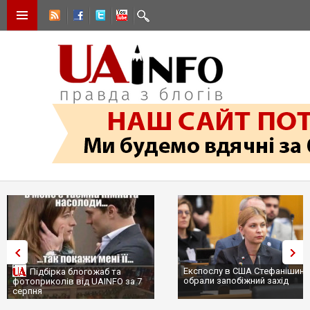
Експослу в США Стефанішині
Підбірка блогожаб та
обрали запобіжний захід
фотоприколів від UAINFO за 7
серпня