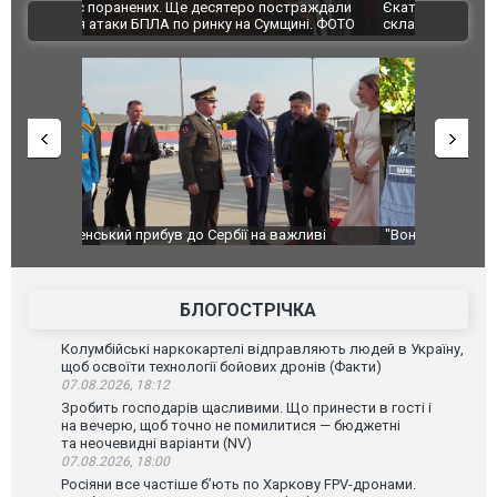
траждали
Єкатеринбурзі після атаки дронів загорівся
суперкарів
ВІДЕО
ині. ФОТО
склад Wildberries. ФОТО. ВІДЕО
ливі
"Вони воюють, самі хочуть воювати, бо дурні": у
В окупован
Чернівцях водія маршрутки звільнили після
порт: над 
зневажливих слів про українських захисників.
ВІДЕО
ВІДЕО
БЛОГОСТРІЧКА
Колумбійські наркокартелі відправляють людей в Україну,
щоб освоїти технології бойових дронів (Факти)
07.08.2026, 18:12
Зробить господарів щасливими. Що принести в гості і
на вечерю, щоб точно не помилитися — бюджетні
та неочевидні варіанти (NV)
07.08.2026, 18:00
Росіяни все частіше бʼють по Харкову FPV-дронами.