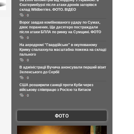
За 2000 кілометрів від кордону з Україною: в
Єкатеринбурзі після атаки дронів загорівся
склад Wildberries. ФОТО. ВІДЕО
0
Ворог завдав комбінованого удару по Сумах,
двоє поранених. Ще десятеро постраждали
після атаки БПЛА по ринку на Сумщині. ФОТО
0
На аеродромі "Гвардійське" в окупованому
Криму спалахнула масштабна пожежа на складі
пального
0
В адміністрації Вучича анонсували перший візит
Зеленського до Сербії
0
США розширили санкції проти Куби через
військову співпрацю з Росією та Китаєм
0
ФОТО