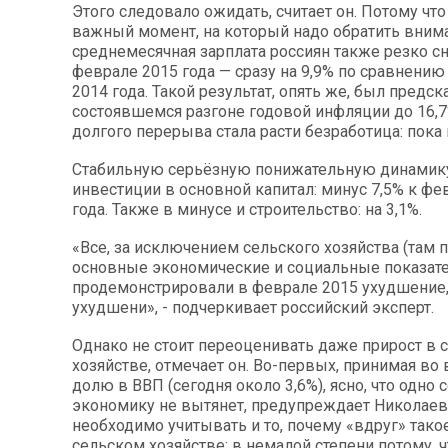
Этого следовало ожидать, считает он. Потому что 
важный момент, на который надо обратить вним
среднемесячная зарплата россиян также резко с
феврале 2015 года — сразу на 9,9% по сравнени
2014 года. Такой результат, опять же, был предс
состоявшемся разгоне годовой инфляции до 16,7
долгого перерыва стала расти безработица: пока 
Стабильную серьёзную понижательную динамик
инвестиции в основной капитал: минус 7,5% к ф
года. Также в минусе и строительство: на 3,1%.
«Все, за исключением сельского хозяйства (там п
основные экономические и социальные показат
продемонстрировали в феврале 2015 ухудшение,
ухудшени», - подчеркивает российский эксперт.
Однако не стоит переоценивать даже прирост в 
хозяйстве, отмечает он. Во-первых, принимая во
долю в ВВП (сегодня около 3,6%), ясно, что одно
экономику не вытянет, предупреждает Николаев.
необходимо учитывать и то, почему «вдруг» тако
сельском хозяйстве: в немалой степени потому, ч