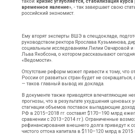
такой:
кризис углубляется, стабилизация курса
временное явление
», - так завершает свою стат
российский экономист.
Ему вторят эксперты ВШЭ в спецдокладе, подго
руководством ректора Ярослава Кузьминова, ди
социальным исследованиям Лилии Овчаровой и 
Льва Якобсона, о котором рассказывают сегодня
«Ведомости».
Отсутствие реформ может привести к тому, что о
России от развитых стран будет не сокращаться, 
— таков главный вывод их доклада.
В документе также приводятся впечатляющие не
прогнозы, что в результате ухудшения ценовых у
стагнации объемов поставок выпадающие доход
РФ в 2015–2018 гг. составят $170–190 млрд ежег
сравнении с 2013–2014 гг.). Ограниченные возм
рефинансирования внешнего долга приведут к 
чистого оттока капитала в $110–120 млрд в 2015 г