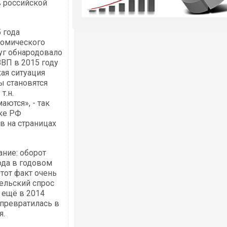
в российской
 года
номического
уг обнародовало
ВП в 2015 году
кая ситуация
ы становятся
т.н.
ются», - так
ке РФ
в на страницах
ание: оборот
ода в годовом
тот факт очень
тельский спрос
 ещё в 2014
 превратилась в
я.