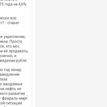
5 года на 4,6%
чески все
т? - ставит
ое укрепление,
мена. Просто
е, кто мог,
и её продавать,
онечно, и
ведения рубля.
о год назад:
замедления
тала
нно вводимые
на нефть не
жего развития
— февраль-март
ой ситуации