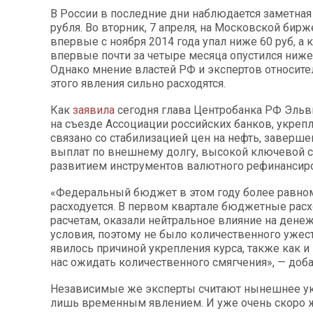
В России в последние дни наблюдается заметна
рубля. Во вторник, 7 апреля, на Московской бирж
впервые с ноября 2014 года упал ниже 60 руб, а 
впервые почти за четыре месяца опустился ниже 
Однако мнение властей РФ и экспертов относит
этого явления сильно расходятся.
Как
заявила
сегодня глава Центробанка РФ Эльв
на съезде Ассоциации российских банков, укреп
связано со стабилизацией цен на нефть, заверш
выплат по внешнему долгу, высокой ключевой с
развитием инструментов валютного рефинансир
«Федеральный бюджет в этом году более равно
расходуется. В первом квартале бюджетные рас
расчетам, оказали нейтральное влияние на ден
условия, поэтому не было количественного ужест
явилось причиной укрепления курса, также как и 
нас ожидать количественного смягчения», — доба
Независимые же эксперты считают нынешнее ук
лишь временным явлением. И уже очень скоро 