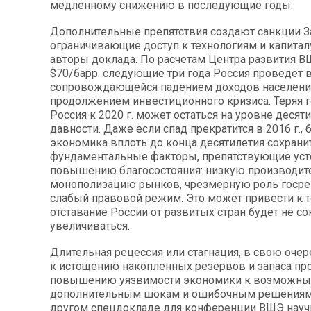
медленному снижению в последующие годы.
Дополнительные препятствия создают санкции З
ограничивающие доступ к технологиям и капитал
авторы доклада. По расчетам Центра развития В
$70/барр. следующие три года Россия проведет в
сопровождающейся падением доходов населени
продолжением инвестиционного кризиса. Теряя г
Россия к 2020 г. может остаться на уровне десят
давности. Даже если спад прекратится в 2016 г.,
экономика вплоть до конца десятилетия сохрани
фундаментальные факторы, препятствующие ус
повышению благосостояния: низкую производите
монополизацию рынков, чрезмерную роль госре
слабый правовой режим. Это может привести к т
отставание России от развитых стран будет не со
увеличиваться.
Длительная рецессия или стагнация, в свою очер
к истощению накопленных резервов и запаса про
повышению уязвимости экономики к возможн
дополнительным шокам и ошибочным решениям,
другом спецдокладе для конференции ВШЭ нау