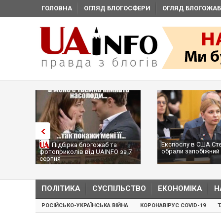
ГОЛОВНА
ОГЛЯД БЛОГОСФЕРИ
ОГЛЯД БЛОГОЖАБ
Експослу в США Ст
Підбірка блогожаб та
обрали запобіжний 
фотоприколів від UAINFO за 7
серпня
ПОЛІТИКА
СУСПІЛЬСТВО
ЕКОНОМІКА
Н
РОСІЙСЬКО-УКРАЇНСЬКА ВІЙНА
КОРОНАВІРУС COVID-19