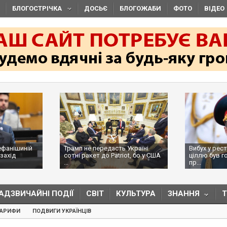
БЛОГОСТРІЧКА
ДОСЬЄ
БЛОГОЖАБИ
ФОТО
ВІДЕО
ефанішиній
Трамп не передасть Україні
Вибух у рес
захід
сотні ракет до Patriot, бо у США
ціллю був г
...
пр...
АДЗВИЧАЙНІ ПОДІЇ
СВІТ
КУЛЬТУРА
ЗНАННЯ
ТАРИФИ
ПОДВИГИ УКРАЇНЦІВ