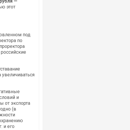
 рубля —
ью этот
товленном под
ректора по
проректора
 российские
тставание
а увеличиваться
гативные
словий и
ы от экспорта
одно (в
ожности
сохранению
. и его