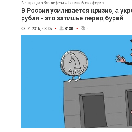
Вся правда з блогосфери
»
Новини блогосфери
»
В России усиливается кризис, а ук
рубля - это затишье перед бурей
•
•
08.04.2015, 08:35
8189
6