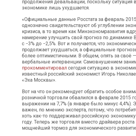
продолжения девальвации, поскольку ситуация 
экономике лишь ухудшается.
«Официальные данные Росстата за февраль 2015
однозначно свидетельствуют об углублении эко
кризиса, в то время как Минэкономразвития вдр
намерение улучшить свой прогноз по динамике В
с −3% до −2,5%. Вот и получается, что экономичес
продолжает ухудшаться, а официальные прогноз
более оптимистичными. В общем, опять за своё — 
вербальные интервенции. Самовнушением занима
прокомментировал
сегодня ситуацию в экономи
известный российский экономист Игорь Николае
«Эха Москвы».
Вот на что он рекомендует обратить особое вним
розничной торговли обвалился в феврале 2015 г
выражении на 7,7% (в январе было минус 4,4%). Э
важен, по мнению эксперта, потому, что потреби
хоть как-то поддерживал российскую экономику
году. Теперь же торговля вместо драйвера роста
мощнейший тормоз для экономического развити