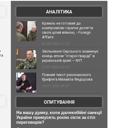
АНАЛІТИКА
Кремль не готовий до
компромісів і прагне досягти
своїх цілей війною, - Foreign
Affairs
03.08.2026 13:02
о
Звільнення Сирського знаменує
та
кінець епохи "старої гвардії" в
українській армії — NYT
23.07.2026 10:32
Повний текст резонансного
брифінга Михайла Федорова
18.07.2026 09:27
ОПИТУВАННЯ
На вашу думку, коли далекобійні санкції
України примусять росію сісти за стіл
переговорів?