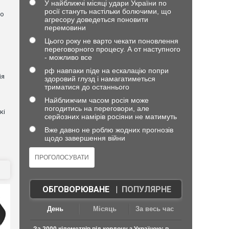
У найближчі місяці удари України по
росії стануть настільки болючими, що
но
агресору доведеться поновити
перемовини
Цього року не варто чекати поновлення
переговорного процесу. А от наступного
- можливо все
рф навпаки піде на ескалацію попри
ія
здоровий глузд і намагатиметься
триматися до останнього
Найближчим часом росія може
погодитись на переговори, але
кі
серйозних намірів росіяни не матимуть
Вже давно не роблю жодних прогнозів
щодо завершення війни
ОБГОВОРЮВАНЕ
|
ПОПУЛЯРНЕ
День
Місяць
За весь час