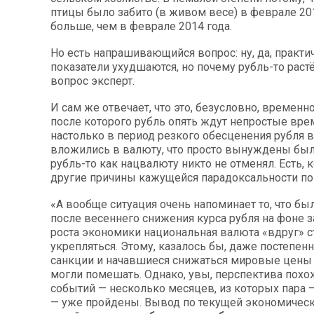
птицы было забито (в живом весе) в феврале 201
больше, чем в феврале 2014 года.
Но есть напрашивающийся вопрос: ну, да, практи
показатели ухудшаются, но почему рубль-то растё
вопрос эксперт.
И сам же отвечает, что это, безусловно, временн
после которого рубль опять ждут непростые вре
настолько в период резкого обесценения рубля вс
вложились в валюту, что просто вынуждены был
рубль-то как нацвалюту никто не отменял. Есть, к
другие причины кажущейся парадоксальности по
«А вообще ситуация очень напоминает то, что был
после весеннего снижения курса рубля на фоне 
роста экономики национальная валюта «вдруг» с
укрепляться. Этому, казалось бы, даже постепе
санкции и начавшиеся снижаться мировые цены 
могли помешать. Однако, увы, перспектива похо
событий — несколько месяцев, из которых пара 
— уже пройдены. Вывод по текущей экономическ