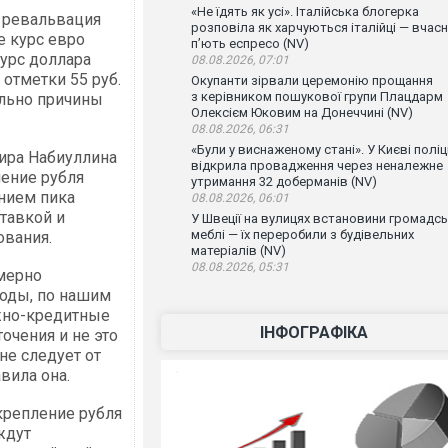
«Не їдять як усі». Італійська блогерка
я ревальвация
розповіла як харчуються італійці — вчас
е курс евро
п’ють еспресо (NV)
курс доллара
08.08.2026, 07:01
отметки 55 руб.
Окупанти зірвали церемонію прощання
з керівником пошукової групи Плацдарм
ельно причины
Олексієм Юковим на Донеччині (NV)
08.08.2026, 06:31
«Були у виснаженому стані». У Києві поліц
ира Набиуллина
відкрила провадження через неналежне
ление рубля
утримання 32 доберманів (NV)
ением пика
08.08.2026, 06:01
тавкой и
У Швеції на вулицях встановини громадсь
меблі — їх переробили з будівельних
ования.
матеріалів (NV)
08.08.2026, 05:31
мерно
ходы, по нашим
ежно-кредитные
ІНФОГРАФІКА
очения и не это
не следует от
вила она.
репление рубля
ждут