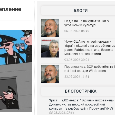
репление
БЛОГИ
Надія лише на культ жінки в
українській культурі
06.08.2026 08:49
Чому США не готові передати
Україні ліцензію на виробництв
ракет Patriot: політика, безпека 
можливі альтернативи
03.08.2026 20:24
Перспектива: ЗСУ добомблять і
всі інші склади Wildberries
23.07.2026 11:31
БЛОГОСТРІЧКА
Зріст — 2,02 метра: 18-річний вихованець
Динамо уклав перший професійний
контракт із клубом еліти Португалії (NV)
08.08.2026, 07:31