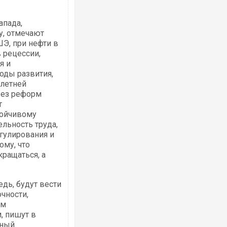
апада,
у, отмечают
ШЭ, при нефти в
 рецессии,
я и
оды развития,
илетней
 без реформ
т
тойчивому
льность труда,
гулирования и
ому, что
кращаться, а
едь, будут вести
чности,
ым
 пишут в
чный