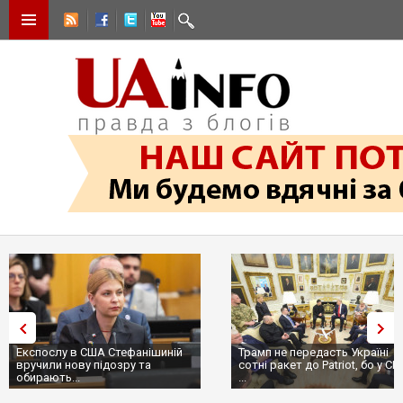
Експослу в США Стефанішиній
Трамп не передасть Україні
вручили нову підозру та
сотні ракет до Patriot, бо у С
обирають...
...