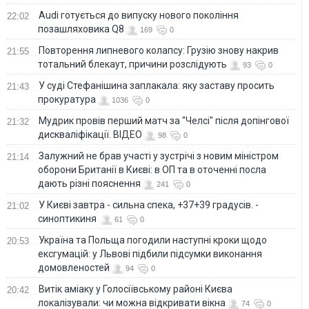
Audi готується до випуску нового покоління
22:02
позашляховика Q8
169
0
Повторення липневого колапсу: Грузію знову накрив
21:55
тотальний блекаут, причини розслідують
93
0
У суді Стефанішина заплакала: яку заставу просить
21:43
прокуратура
1036
0
Мудрик провів перший матч за "Челсі" після допінгової
21:32
дискваліфікації. ВІДЕО
98
0
Залужний не брав участі у зустрічі з новим міністром
21:14
оборони Британії в Києві: в ОП та в оточенні посла
дають різні пояснення
241
0
У Києві завтра - сильна спека, +37+39 градусів. -
21:02
синоптикиня
61
0
Україна та Польща погодили наступні кроки щодо
20:53
ексгумацій: у Львові підбили підсумки виконання
домовленостей
94
0
Витік аміаку у Голосіївському районі Києва
20:42
локалізували: чи можна відкривати вікна
74
0