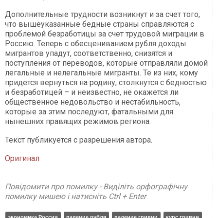
Дополнительные трудности возникнут и за счет того,
что вышеуказанные бедные страны справляются с
проблемой безработицы за счет трудовой миграции в
Россию. Теперь с обесцениванием рубля доходы
мигрантов упадут, соответственно, снизятся и
поступления от переводов, которые отправляли домой
легальные и нелегальные мигранты. Те из них, кому
придется вернуться на родину, столкнутся с бедностью
и безработицей – и неизвестно, не окажется ли
общественное недовольство и нестабильность,
которые за этим последуют, фатальными для
нынешних правящих режимов региона.
Текст публикуется с разрешения автора.
Оригинал
Повідомити про помилку - Виділіть орфографічну
помилку мишею і натисніть Ctrl + Enter
экономика России
падение рубля
падение гривни
курс гривни