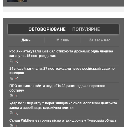
ОБГОВОРЮВАНЕ
|
ПОПУЛЯРНЕ
День
Місяць
За весь час
Росіяни атакували Київ балістикою та дронами: одна людина
загинула, 15 постраждалих
0
14 людей загинули, 27 постраждали через російський удар по
Київщині
0
ППО не змогла збити жодної із 28 ракет під час ворожого
обстрілу
0
Удар по "Епіцентру": ворог знищив ключові логістичні центри та
завод з виробництв керамічної плитки
0
Склад Wildberries горить після атаки дронів у Тульській області
0