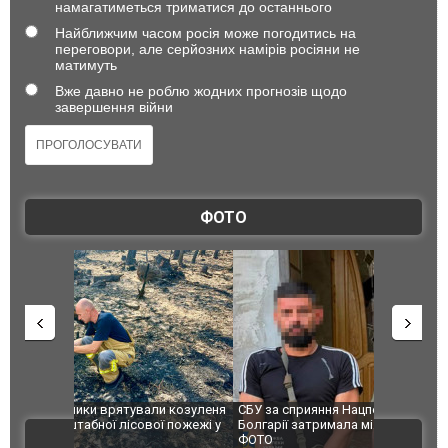
намагатиметься триматися до останнього
Найближчим часом росія може погодитись на
переговори, але серйозних намірів росіяни не
матимуть
Вже давно не роблю жодних прогнозів щодо
завершення війни
ФОТО
и козуленя
СБУ за сприяння Нацполіції та правоохоронців
Росіяни ат
ї пожежі у
Болгарії затримала міжнародного наркобарона.
одна людин
ВІДЕО
ФОТО