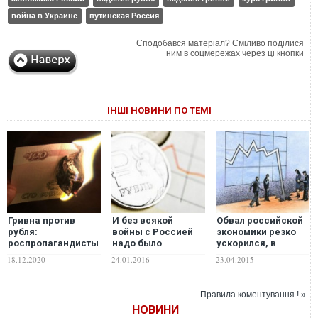
война в Украине
путинская Россия
Сподобався матеріал? Сміливо поділися
ним в соцмережах через ці кнопки
ІНШІ НОВИНИ ПО ТЕМІ
Гривна против
И без всякой
Обвал российской
рубля:
войны с Россией
экономики резко
роспропагандисты
надо было
ускорился, в
об этом
отцепляться от ее
отличие от
18.12.2020
24.01.2016
23.04.2015
помалкивают
экономики
украинской
Правила коментування ! »
НОВИНИ