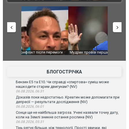
перемоги
Мудрик провів перший матч за "Челсі" після
Українські
допінгової дискваліфікації. ВІДЕО
під час лік
Франції
БЛОГОСТРІЧКА
Бензин Е5 та Е10. Чи справді «спиртова» суміш може
нашкодити старим двигунам? (NV)
06.08.2026, 06:31
Доказів поки недостатньо. Креатин може допомагати при
депресії — результати дослідження (NV)
06.08.2026, 06:01
Сонце ще не найбільша загроза. Учені назвали точну дату,
коли на Землі зникне остання рослина (NV)
06.08.2026, 05:31
Тінь рятує більше, ніж технології. Прості звички, які