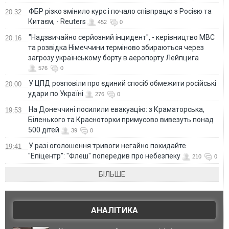
ФБР різко змінило курс і почало співпрацю з Росією та
20:32
Китаєм, - Reuters
452
0
"Надзвичайно серйозний інцидент", - керівництво МВС
20:16
та розвідка Німеччини терміново збираються через
загрозу українському борту в аеропорту Лейпцига
576
0
У ЦПД розповіли про єдиний спосіб обмежити російські
20:00
удари по Україні
276
0
На Донеччині посилили евакуацію: з Краматорська,
19:53
Біленького та Красноторки примусово вивезуть понад
500 дітей
39
0
У разі оголошення тривоги негайно покидайте
19:41
"Епіцентр": "Флеш" попередив про небезпеку
210
0
БІЛЬШЕ
АНАЛІТИКА