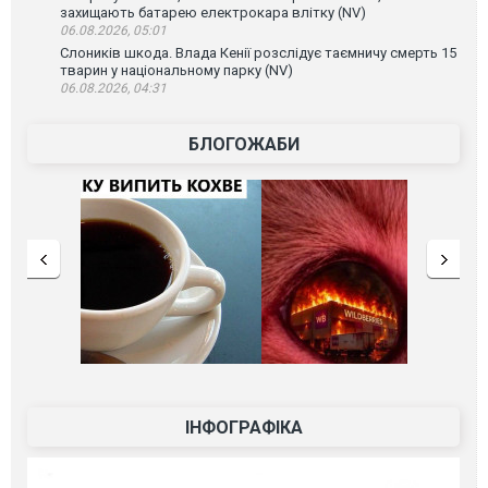
захищають батарею електрокара влітку (NV)
06.08.2026, 05:01
Слоників шкода. Влада Кенії розслідує таємничу смерть 15
тварин у національному парку (NV)
06.08.2026, 04:31
БЛОГОЖАБИ
ІНФОГРАФІКА