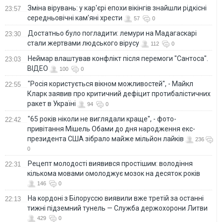
Зміна вірувань: у кар'єрі епохи вікінгів знайшли рідкісні
23:57
середньовічні кам’яні хрести
57
0
Достатньо було погладити: лемури на Мадагаскарі
23:30
стали жертвами людського вірусу
112
0
Неймар влаштував конфлікт після перемоги "Сантоса".
23:03
ВІДЕО
100
0
"Росія користується вікном можливостей", - Майкл
22:55
Кларк заявив про критичний дефіцит протибалістичних
ракет в Україні
94
0
"65 років ніколи не виглядали краще", - фото-
22:42
привітання Мішель Обами до дня народження екс-
президента США зібрало майже мільйон лайків
236
0
Рецепт молодості виявився простішим: володіння
22:31
кількома мовами омолоджує мозок на десяток років
146
0
На кордоні з Білоруссю виявили вже третій за останні
22:13
тижні підземний тунель — Служба держохорони Литви
429
0