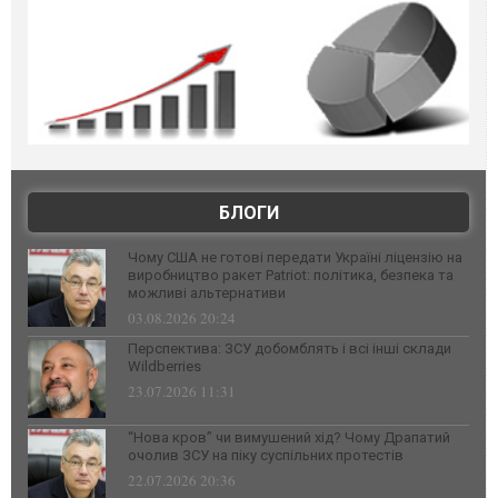
БЛОГИ
Чому США не готові передати Україні ліцензію на
виробництво ракет Patriot: політика, безпека та
можливі альтернативи
03.08.2026 20:24
Перспектива: ЗСУ добомблять і всі інші склади
Wildberries
23.07.2026 11:31
“Нова кров” чи вимушений хід? Чому Драпатий
очолив ЗСУ на піку суспільних протестів
22.07.2026 20:36