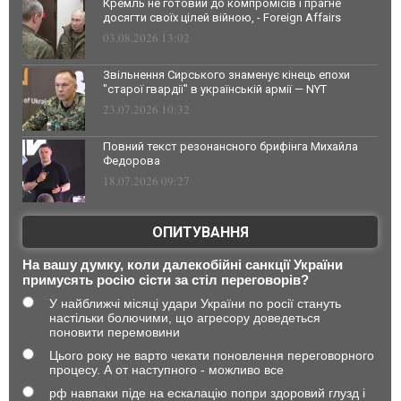
Кремль не готовий до компромісів і прагне
досягти своїх цілей війною, - Foreign Affairs
03.08.2026 13:02
Звільнення Сирського знаменує кінець епохи
"старої гвардії" в українській армії — NYT
23.07.2026 10:32
Повний текст резонансного брифінга Михайла
Федорова
18.07.2026 09:27
ОПИТУВАННЯ
На вашу думку, коли далекобійні санкції України
примусять росію сісти за стіл переговорів?
У найближчі місяці удари України по росії стануть
настільки болючими, що агресору доведеться
поновити перемовини
Цього року не варто чекати поновлення переговорного
процесу. А от наступного - можливо все
рф навпаки піде на ескалацію попри здоровий глузд і