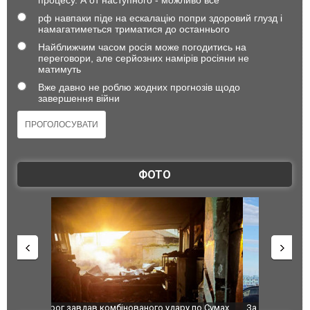
рф навпаки піде на ескалацію попри здоровий глузд і
намагатиметься триматися до останнього
Найближчим часом росія може погодитись на
переговори, але серйозних намірів росіяни не
матимуть
Вже давно не роблю жодних прогнозів щодо
завершення війни
ФОТО
по Сумах,
За 2000 кілометрів від кордону з Україною: в
"Мої іграш