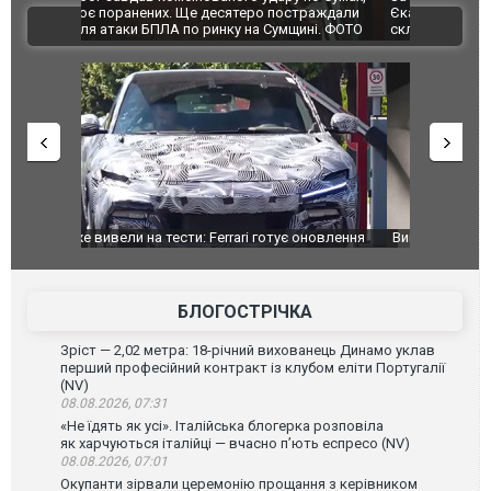
траждали
Єкатеринбурзі після атаки дронів загорівся
суперкарів
ВІДЕО
ині. ФОТО
склад Wildberries. ФОТО. ВІДЕО
оновлення
Вийшов трейлер нової екранізації легендарного
Зеленський
фільму "Афера Томаса Крауна"
перемовин
БЛОГОСТРІЧКА
Зріст — 2,02 метра: 18-річний вихованець Динамо уклав
перший професійний контракт із клубом еліти Португалії
(NV)
08.08.2026, 07:31
«Не їдять як усі». Італійська блогерка розповіла
як харчуються італійці — вчасно п’ють еспресо (NV)
08.08.2026, 07:01
Окупанти зірвали церемонію прощання з керівником