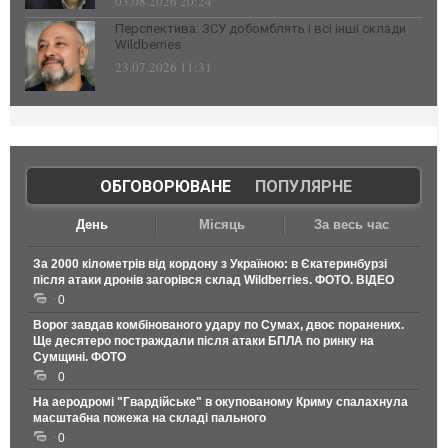
03.08.2026 20:24
Перспектива: ЗСУ добомблять і всі інші склади
Wildberries
23.07.2026 11:31
ОБГОВОРЮВАНЕ
|
ПОПУЛЯРНЕ
День
Місяць
За весь час
За 2000 кілометрів від кордону з Україною: в Єкатеринбурзі
після атаки дронів загорівся склад Wildberries. ФОТО. ВІДЕО
0
Ворог завдав комбінованого удару по Сумах, двоє поранених.
Ще десятеро постраждали після атаки БПЛА по ринку на
Сумщині. ФОТО
0
На аеродромі "Гвардійське" в окупованому Криму спалахнула
масштабна пожежа на складі пального
0