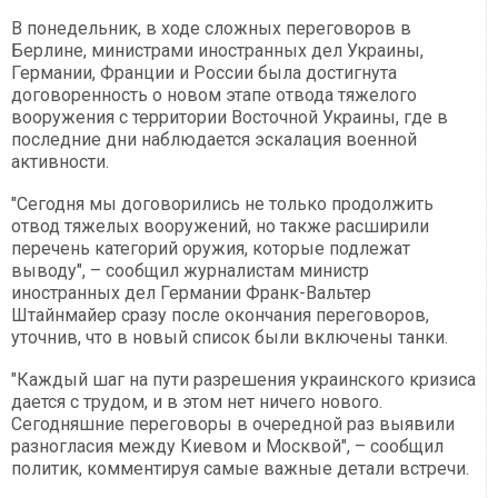
В понедельник, в ходе сложных переговоров в
Берлине, министрами иностранных дел Украины,
Германии, Франции и России была достигнута
договоренность о новом этапе отвода тяжелого
вооружения с территории Восточной Украины, где в
последние дни наблюдается эскалация военной
активности.
"Сегодня мы договорились не только продолжить
отвод тяжелых вооружений, но также расширили
перечень категорий оружия, которые подлежат
выводу", – сообщил журналистам министр
иностранных дел Германии Франк-Вальтер
Штайнмайер сразу после окончания переговоров,
уточнив, что в новый список были включены танки.
"Каждый шаг на пути разрешения украинского кризиса
дается с трудом, и в этом нет ничего нового.
Сегодняшние переговоры в очередной раз выявили
разногласия между Киевом и Москвой", – сообщил
политик, комментируя самые важные детали встречи.