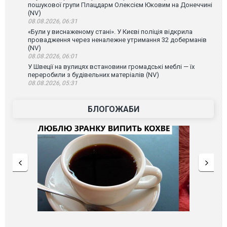
пошукової групи Плацдарм Олексієм Юковим на Донеччині
(NV)
08.08.2026, 06:31
«Були у виснаженому стані». У Києві поліція відкрила
провадження через неналежне утримання 32 доберманів
(NV)
08.08.2026, 06:01
У Швеції на вулицях встановини громадські меблі — їх
переробили з будівельних матеріалів (NV)
08.08.2026, 05:31
БЛОГОЖАБИ