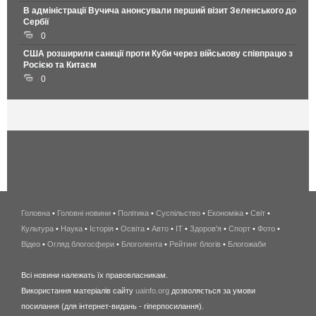
В адміністрації Вучича анонсували перший візит Зеленського до
Сербії
0
США розширили санкції проти Куби через військову співпрацю з
Росією та Китаєм
0
Головна
•
Головні новини
•
Політика
•
Суспільство
•
Економіка
беспроводной
•
Світ
•
Культура
•
Наука
•
Історія
•
Освіта
•
Авто
•
IT
•
Здоров'я
интернет
•
Спорт
•
Фото
•
Відео
•
Огляд блогосфери
•
Блоголента
•
Рейтинг блогів
киев
•
Блогожаби
и
Всі новини належать їх правовласникам.
область
Використання матеріалів сайту
uainfo.org
дозволяється за умови
wimax
посилання (для інтернет-видань - гіперпосилання).
интернет