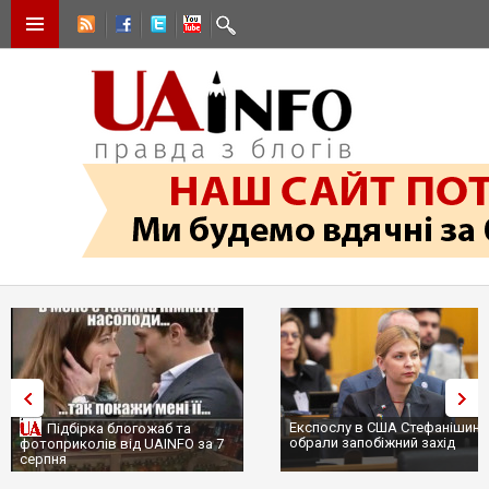
Експослу в США Стефанішині
Підбірка блогожаб та
обрали запобіжний захід
фотоприколів від UAINFO за 7
серпня