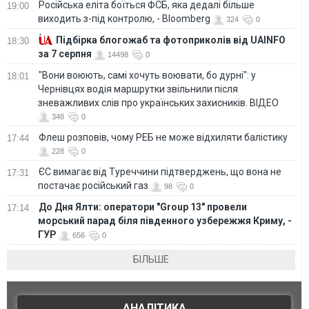
Російська еліта боїться ФСБ, яка дедалі більше
19:00
виходить з-під контролю, - Bloomberg
324
0
Підбірка блогожаб та фотоприколів від UAINFO
18:30
за 7 серпня
14498
0
"Вони воюють, самі хочуть воювати, бо дурні": у
18:01
Чернівцях водія маршрутки звільнили після
зневажливих слів про українських захисників. ВІДЕО
348
0
Флеш розповів, чому РЕБ не може відхиляти балістику
17:44
228
0
ЄС вимагає від Туреччини підтверджень, що вона не
17:31
постачає російський газ
98
0
До Дня Ялти: оператори "Group 13" провели
17:14
морський парад біля південного узбережжя Криму, -
ГУР
656
0
БІЛЬШЕ
АНАЛІТИКА