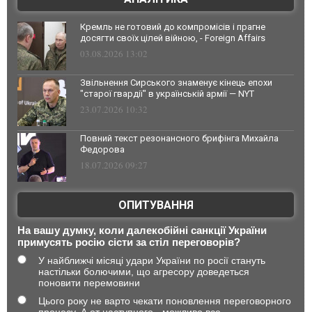
Кремль не готовий до компромісів і прагне
досягти своїх цілей війною, - Foreign Affairs
03.08.2026 13:02
Звільнення Сирського знаменує кінець епохи
"старої гвардії" в українській армії — NYT
23.07.2026 10:32
Повний текст резонансного брифінга Михайла
Федорова
18.07.2026 09:27
ОПИТУВАННЯ
На вашу думку, коли далекобійні санкції України
примусять росію сісти за стіл переговорів?
У найближчі місяці удари України по росії стануть
настільки болючими, що агресору доведеться
поновити перемовини
Цього року не варто чекати поновлення переговорного
процесу. А от наступного - можливо все