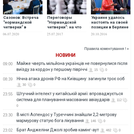
Сазонов: Встреча
Переговоры
Украине удалось
"нормандской
"Нормандской
настоять на своей
четверки" в
четверки": на что
позиции в Берлине
Берлине длилась 11
стоит обратить
– политолог
06.07.2020
25.07.2017
20.10.2016
часов, но хороших
внимание
итогов там нет от
слова "вообще".
Правила коментування ! »
Все очень плохо
НОВИНИ
Майже чверть мільйона українців не повернулися після
09:00
виїзду за кордон у першому півріччі
15
0
Нічна атака дронів РФ на Київщину: загинули троє осіб
08:39
30
0
Штучний інтелект у китайській армії: впроваджується
23:55
система для планування масованих авіаударів
112
0
В місті Аспендос у Туреччині знайшли 2,2-метрову
23:30
мармурову статую бога лікування
146
0
Брат Анджеліни Джолі зробив камінг-аут
23:02
482
0