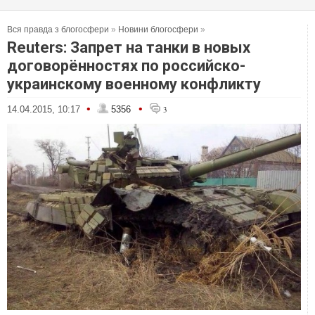
Вся правда з блогосфери
»
Новини блогосфери
»
Reuters: Запрет на танки в новых
договорённостях по российско-
украинскому военному конфликту
•
•
14.04.2015, 10:17
5356
3