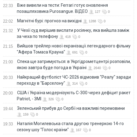
Вже вивели на тести: Ferrari готує оновлення
22:33
позашляховика Purosangue. ВІДЕО
127
0
Магнітні бурі: прогноз на вихідні
22:02
1288
0
У Чехії суд вирішив вислати росіянку, яка вийшла заміж
21:32
за чеха по телефону
418
0
Вийшов трейлер нової екранізації легендарного фільму
21:15
"Афера Томаса Крауна"
691
0
Спека ще затримується: в Укргідрометцентрі розповіли,
21:00
якою завтра буде погода в Україні
2640
0
Найкращий футболіст ЧС-2026 відмовив "Реалу" заради
20:33
переходу в "Барселону"
314
0
США і Україна модернізують С-300 через дефіцит ракет
20:00
Patriot, - ЗМІ
326
0
Зеленський прибув до Сербії на важливі перемовини
19:44
159
0
Наталія Могилевська стала другою тренеркою 14-го
19:33
сезону шоу "Голос країни"
167
0