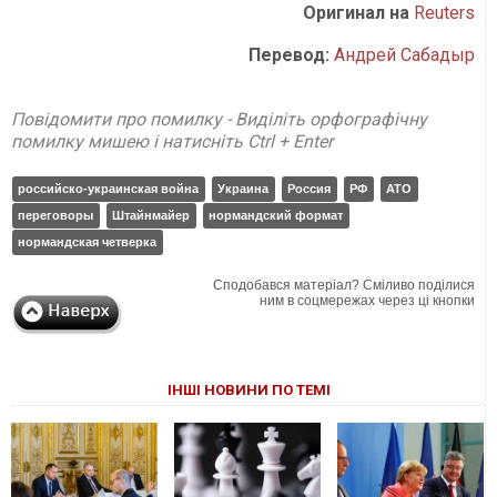
Оригинал на
Reuters
Перевод:
Андрей Сабадыр
Повідомити про помилку - Виділіть орфографічну
помилку мишею і натисніть Ctrl + Enter
российско-украинская война
Украина
Россия
РФ
АТО
переговоры
Штайнмайер
нормандский формат
нормандская четверка
Сподобався матеріал? Сміливо поділися
ним в соцмережах через ці кнопки
ІНШІ НОВИНИ ПО ТЕМІ