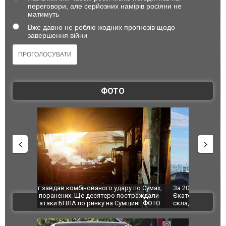
переговори, але серйозних намірів росіяни не
матимуть
Вже давно не роблю жодних прогнозів щодо
завершення війни
ФОТО
по Сумах,
За 2000 кілометрів від кордону з Україною: в
"Мої іграш
траждали
Єкатеринбурзі після атаки дронів загорівся
суперкарів
ВІДЕО
ині. ФОТО
склад Wildberries. ФОТО. ВІДЕО