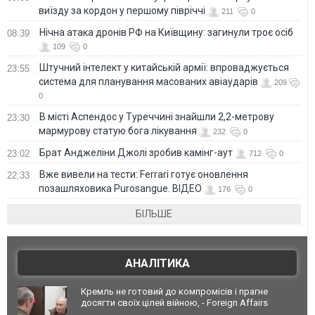
виїзду за кордон у першому півріччі
211
0
Нічна атака дронів РФ на Київщину: загинули троє осіб
08:39
109
0
Штучний інтелект у китайській армії: впроваджується
23:55
система для планування масованих авіаударів
209
0
В місті Аспендос у Туреччині знайшли 2,2-метрову
23:30
мармурову статую бога лікування
232
0
Брат Анджеліни Джолі зробив камінг-аут
23:02
712
0
Вже вивели на тести: Ferrari готує оновлення
22:33
позашляховика Purosangue. ВІДЕО
176
0
БІЛЬШЕ
АНАЛІТИКА
Кремль не готовий до компромісів і прагне
досягти своїх цілей війною, - Foreign Affairs