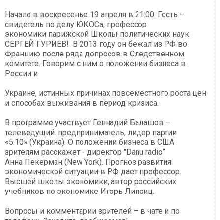
Начало в воскресенье 19 апреля в 21:00. Гость –
свидетель по делу ЮКОСа, профессор
экономики парижской Школы политических наук
СЕРГЕЙ ГУРИЕВ! В 2013 году он бежал из РФ во
Францию после ряда допросов в Следственном
комитете. Говорим с ним о положении бизнеса в
России и
Украине, истинных причинах повсеместного роста цен
и способах выживания в период кризиса.
В программе участвует Геннадий Балашов –
телеведущий, предприниматель, лидер партии
«5.10» (Украина). О положении бизнеса в США
зрителям расскажет - директор "Danu radio”
Анна Пекерман (New York). Прогноз развития
экономической ситуации в РФ дает профессор
Высшей школы экономики, автор российских
учебников по экономике Игорь Липсиц.
Вопросы и комментарии зрителей – в чате и по