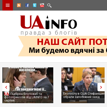
Експослу в США Стефанішині
Підбірка блогожаб та
обрали запобіжний захід
фотоприколів від UAINFO за 7
серпня