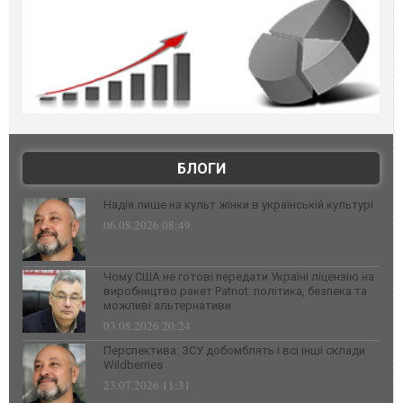
БЛОГИ
Надія лише на культ жінки в українській культурі
06.08.2026 08:49
Чому США не готові передати Україні ліцензію на
виробництво ракет Patriot: політика, безпека та
можливі альтернативи
03.08.2026 20:24
Перспектива: ЗСУ добомблять і всі інші склади
Wildberries
23.07.2026 11:31