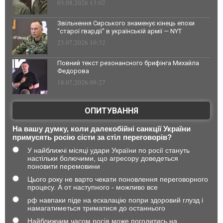
03.08.2026 13:02
Звільнення Сирського знаменує кінець епохи
"старої гвардії" в українській армії — NYT
23.07.2026 10:32
Повний текст резонансного брифінга Михайла
Федорова
18.07.2026 09:27
ОПИТУВАННЯ
На вашу думку, коли далекобійні санкції України
примусять росію сісти за стіл переговорів?
У найближчі місяці удари України по росії стануть
настільки болючими, що агресору доведеться
поновити перемовини
Цього року не варто чекати поновлення переговорного
процесу. А от наступного - можливо все
рф навпаки піде на ескалацію попри здоровий глузд і
намагатиметься триматися до останнього
Найближчим часом росія може погодитись на