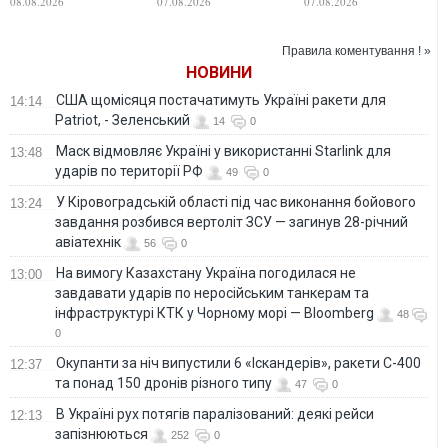
08.08.2026
07.08.2026
07.08.2026
земель не
біля південного
втручання у вибори
залишаться без
узбережжя Криму,
відповіді - спільна
- ГУР
Правила коментування ! »
заява чотирьох
НОВИНИ
країн Заходу
США щомісяця постачатимуть Україні ракети для
14:14
Patriot, - Зеленський
14
0
Маск відмовляє Україні у використанні Starlink для
13:48
ударів по території РФ
49
0
У Кіровоградській області під час виконання бойового
13:24
завдання розбився вертоліт ЗСУ — загинув 28-річний
авіатехнік
56
0
На вимогу Казахстану Україна погодилася не
13:00
завдавати ударів по неросійським танкерам та
інфраструктурі КТК у Чорному морі — Bloomberg
48
0
Окупанти за ніч випустили 6 «Іскандерів», ракети С-400
12:37
та понад 150 дронів різного типу
47
0
В Україні рух потягів паралізований: деякі рейси
12:13
запізнюються
252
0