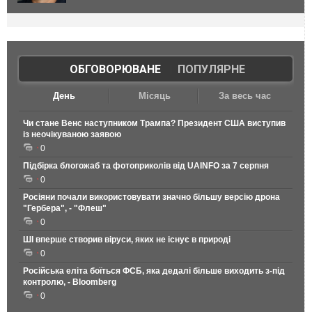
ОБГОВОРЮВАНЕ
|
ПОПУЛЯРНЕ
День
Місяць
За весь час
Чи стане Венс наступником Трампа? Президент США виступив
із неочікуваною заявою
0
Підбірка блогожаб та фотоприколів від UAINFO за 7 серпня
0
Росіяни почали використовувати значно більшу версію дрона
"Гербера", - "Флеш"
0
ШІ вперше створив віруси, яких не існує в природі
0
Російська еліта боїться ФСБ, яка дедалі більше виходить з-під
контролю, - Bloomberg
0