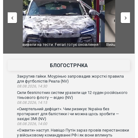
оновлення
Вийшов трейлер нової екранізації легендарного
Зеленський
фільму "Афера Томаса Крауна"
перемовин
БЛОГОСТРІЧКА
Закрутив гайки. Моурінью запровадив жорсткі правила
для футболістів Реала (NV)
08.08.2026, 14:30
Сили безпілотних систем уразили ще 12 суден російського
тіньового флоту — відео (NV)
08.08.2026, 14:15
«Смертельний дефіцит». Чим ризикує Україна без
протиракет для балістики і чи можна щось зробити —
західні ЗМІ (NV)
08.08.2026, 14:00
«Ожвити» наступ. Навіщо Путін зараз провів перестановки
у військовому командуванні РФ і як вони вплинуть