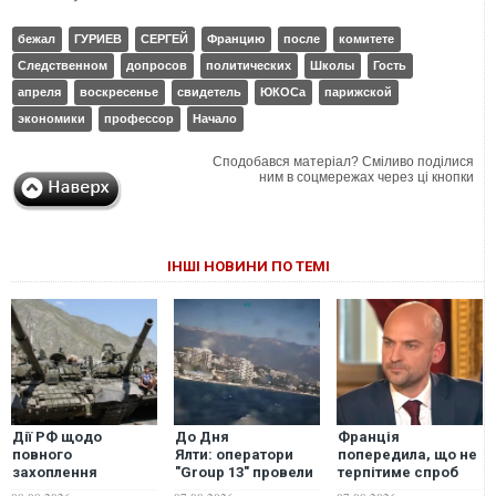
бежал
ГУРИЕВ
СЕРГЕЙ
Францию
после
комитете
Следственном
допросов
политических
Школы
Гость
апреля
воскресенье
свидетель
ЮКОСа
парижской
экономики
профессор
Начало
Сподобався матеріал? Сміливо поділися
ним в соцмережах через ці кнопки
ІНШІ НОВИНИ ПО ТЕМІ
Дії РФ щодо
До Дня
Франція
повного
Ялти: оператори
попередила, що не
захоплення
"Group 13" провели
терпітиме спроб
грузинських
морський парад
іноземного