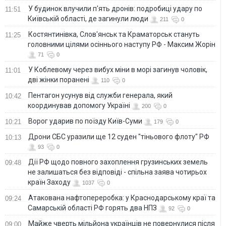
У будинок влучили п'ять дронів: подробиці удару по
11:51
Київській області, де загинули люди
211
0
Костянтинівка, Слов'янськ та Краматорськ стануть
11:25
головними цілями осіннього наступу РФ - Максим Жорін
71
0
У Коблевому через вибух міни в морі загинув чоловік,
11:01
дві жінки поранені
110
0
Пентагон усунув від служби генерала, який
10:42
координував допомогу Україні
200
0
Ворог ударив по поїзду Київ-Суми
10:21
179
0
Дрони СБС уразили ще 12 суден "тіньового флоту" РФ
10:13
93
0
Дії РФ щодо повного захоплення грузинських земель
09:48
не залишаться без відповіді - спільна заява чотирьох
країн Заходу
1037
0
Атакована нафтопереробка: у Краснодарському краї та
09:24
Самарській області РФ горять два НПЗ
92
0
Майже чверть мільйона українців не повернулися після
09:00