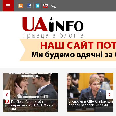
Експослу в США Стефанішиній
Трамп не передасть Україні
обрали запобіжний захід
сотні ракет до Patriot, бо у С
...