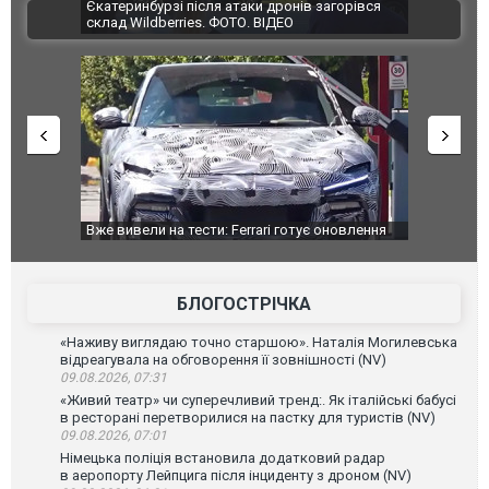
траждали
Єкатеринбурзі після атаки дронів загорівся
суперкарів
ВІДЕО
ині. ФОТО
склад Wildberries. ФОТО. ВІДЕО
дом та
Вже вивели на тести: Ferrari готує оновлення
Вийшов тре
позашляховика Purosangue. ВІДЕО
фільму "Аф
БЛОГОСТРІЧКА
«Наживу виглядаю точно старшою». Наталія Могилевська
відреагувала на обговорення її зовнішності (NV)
09.08.2026, 07:31
«Живий театр» чи суперечливий тренд:. Як італійські бабусі
в ресторані перетворилися на пастку для туристів (NV)
09.08.2026, 07:01
Німецька поліція встановила додатковий радар
в аеропорту Лейпцига після інциденту з дроном (NV)