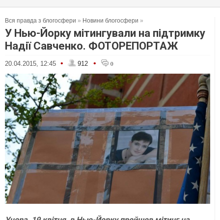
Вся правда з блогосфери
»
Новини блогосфери
»
У Нью-Йорку мітингували на підтримку
Надії Савченко. ФОТОРЕПОРТАЖ
•
•
20.04.2015, 12:45
912
0
Учора, 19 квітня, в Нью-Йорку пройшов мітинг на