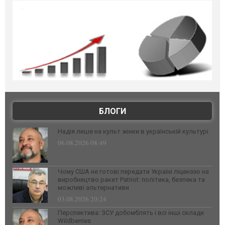
БЛОГИ
Надія лише на культ жінки в українській культурі
06.08.2026 08:49
Чому США не готові передати Україні ліцензію на
виробництво ракет Patriot: політика, безпека та
можливі альтернативи
03.08.2026 20:24
Перспектива: ЗСУ добомблять і всі інші склади
Wildberries