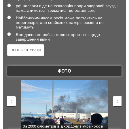
рф навпаки піде на ескалацію попри здоровий глузд і
намагатиметься триматися до останнього
Найближчим часом росія може погодитись на
переговори, але серйозних намірів росіяни не
матимуть
Вже давно не роблю жодних прогнозів щодо
завершення війни
ФОТО
по Сумах,
За 2000 кілометрів від кордону з Україною: в
"Мої іграш