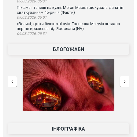
09.08.2026, 06:31
Піжама і танець на кухні: Меган Маркл шокувала фанатів
святкуванням 45-річчя (Факти)
09.08.2026, 06:01
«Великі, трохи бешкетні очі». Тренерка Магучіх згадала
перше враження від Ярослави (NV)
09.08.2026, 05:31
БЛОГОЖАБИ
ІНФОГРАФІКА