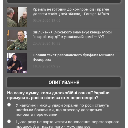
Кремль не готовий до компромісів і прагне
досягти своїх цілей війною, - Foreign Affairs
03.08.2026 13:02
Звільнення Сирського знаменує кінець епохи
"старої гвардії" в українській армії — NYT
23.07.2026 10:32
Повний текст резонансного брифінга Михайла
Федорова
18.07.2026 09:27
ОПИТУВАННЯ
На вашу думку, коли далекобійні санкції України
примусять росію сісти за стіл переговорів?
У найближчі місяці удари України по росії стануть
настільки болючими, що агресору доведеться
поновити перемовини
Цього року не варто чекати поновлення переговорного
процесу. А от наступного - можливо все