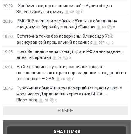
"Зробимо все, що в наших силах", - Вучич обіцяв
20:39
Зеленському підтримку
62
0
ВМС ЗСУ знищили російські об'єкти та обладнання
20:16
спецназу на буровій установці «Сиваш»
90
0
Остаточна точка без повернень: Олександр Усік
19:50
анонсував свій прощальний поєдинок
537
0
Нова Зеландія ввела санкції проти РФ за викрадення
19:25
дітей і кібератаки
27
0
На Херсонщині окупанти розпочали «вільне
19:01
полювання» на автотранспорт за допомогою дронів на
оптоволокні — ОВА
86
0
Туреччина обмежила рух комерційних суден у Чорне
18:45
море через Дарданелли через атаки БПЛА —
Bloomberg
78
0
БІЛЬШЕ
АНАЛІТИКА