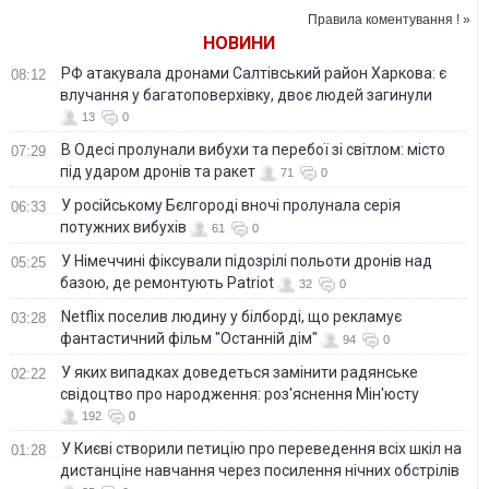
- NYT
Правила коментування ! »
НОВИНИ
РФ атакувала дронами Салтівський район Харкова: є
08:12
влучання у багатоповерхівку, двоє людей загинули
13
0
В Одесі пролунали вибухи та перебої зі світлом: місто
07:29
під ударом дронів та ракет
71
0
У російському Бєлгороді вночі пролунала серія
06:33
потужних вибухів
61
0
У Німеччині фіксували підозрілі польоти дронів над
05:25
базою, де ремонтують Patriot
32
0
Netflix поселив людину у білборді, що рекламує
03:28
фантастичний фільм "Останній дім"
94
0
У яких випадках доведеться замінити радянське
02:22
свідоцтво про народження: роз'яснення Мін'юсту
192
0
У Києві створили петицію про переведення всіх шкіл на
01:28
дистанціне навчання через посилення нічних обстрілів