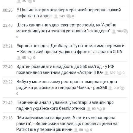
35
0
У Польщі затримали фермера, який переорав свіжий
00:26
асфальт на дорозі
349
0
Шість хвилин на удар: експерт розповів, як Україна
23:48
може знищувати пускові установки "Іскандерів"
989
0
Україна не піде з Донбасу, а Путін не матиме перемоги
23:21
— Зеленський про ситуацію на фронті та гарантії США
95
0
Здатен розвивати швидкість до 560 км/год - у РФ
22:49
похвалилися зенітним дроном «Астра-ППО»
329
0
Вибух у московському ресторані: померла ще одна
22:22
родичка російського генерала Чайка, - росЗМІ
298
0
Первинний аналіз уламків: у Болгарії заявили про
21:42
падіння українського безпілотника
99
0
"Ми займаємося папірцями. А летить не паперова
21:18
ракета", - Зеленський заявив, що просив ліцензії на
Patriot ще у перший рік війни
59
0