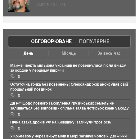
23.07.2026 11:31
ОБГОВОРЮВАНЕ
|
ПОПУЛЯРНЕ
День
Місяць
За весь час
Майже чверть мільйона українців не повернулися після виїзду
за кордон у першому півріччі
0
Остаточна точка без повернень: Олександр Усік анонсував свій
прощальний поєдинок
0
Дії РФ щодо повного захоплення грузинських земель не
залишаться без відповіді - спільна заява чотирьох країн Заходу
0
Нічна атака дронів РФ на Київщину: загинули троє осіб
0
У Коблевому через вибух міни в морі загинув чоловік, дві жінки