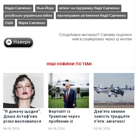
Надія Савченко
Нью-Йорк
мітинг на підтримку Надії Савченко
російсько-українська війна
протиправне ув’язнення Надії Савченко
США
Марія Савченко
Сподобався матеріал? Сміливо поділися
ним в соцмережах через ці кнопки
ІНШІ НОВИНИ ПО ТЕМІ
"Я доначу щодня":
Вертоліт із
Дев’ять хвилин
Даша Астаф'єва
Трампом через
замість тридцяти
різко висловилася
проблеми зі
п’яти: авіатаксі
про зірок, які
зв'язком пролетів
здійснило перший
06.08.2026
06.08.2026
04.08.2026
забули про війну
поряд із літаком
реальний рейс
над Вашингтоном,