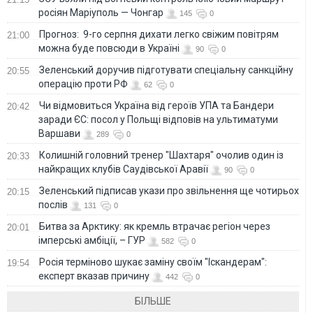
росіян Маріуполь — Чонгар
145
0
Прогноз: 9-го серпня дихати легко свіжим повітрям
21:00
можна буде повсюди в Україні
90
0
Зеленський доручив підготувати спеціальну санкційну
20:55
операцію проти РФ
62
0
Чи відмовиться Україна від героїв УПА та Бандери
20:42
заради ЄС: посол у Польщі відповів на ультиматуми
Варшави
289
0
Колишній головний тренер "Шахтаря" очолив один із
20:33
найкращих клубів Саудівської Аравії
90
0
Зеленський підписав укази про звільнення ще чотирьох
20:15
послів
131
0
Битва за Арктику: як кремль втрачає регіон через
20:01
імперські амбіції, – ГУР
582
0
Росія терміново шукає заміну своїм "Іскандерам":
19:54
експерт вказав причину
442
0
БІЛЬШЕ