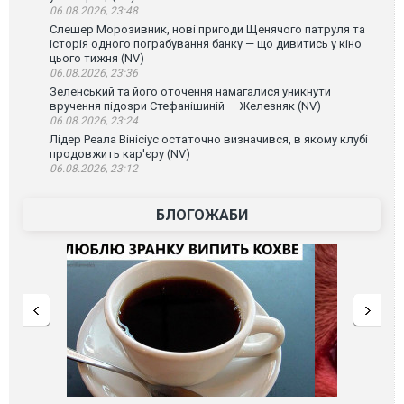
06.08.2026, 23:48
Слешер Морозивник, нові пригоди Щенячого патруля та
історія одного пограбування банку — що дивитись у кіно
цього тижня (NV)
06.08.2026, 23:36
Зеленський та його оточення намагалися уникнути
вручення підозри Стефанішиній — Железняк (NV)
06.08.2026, 23:24
Лідер Реала Вінісіус остаточно визначився, в якому клубі
продовжить кар'єру (NV)
06.08.2026, 23:12
БЛОГОЖАБИ