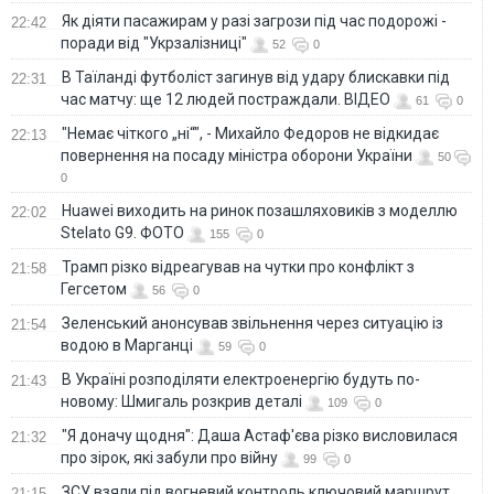
Як діяти пасажирам у разі загрози під час подорожі -
22:42
поради від "Укрзалізниці"
52
0
В Таїланді футболіст загинув від удару блискавки під
22:31
час матчу: ще 12 людей постраждали. ВІДЕО
61
0
"Немає чіткого „ні“", - Михайло Федоров не відкидає
22:13
повернення на посаду міністра оборони України
50
0
Huawei виходить на ринок позашляховиків з моделлю
22:02
Stelato G9. ФОТО
155
0
Трамп різко відреагував на чутки про конфлікт з
21:58
Гегсетом
56
0
Зеленський анонсував звільнення через ситуацію із
21:54
водою в Марганці
59
0
В Україні розподіляти електроенергію будуть по-
21:43
новому: Шмигаль розкрив деталі
109
0
"Я доначу щодня": Даша Астаф'єва різко висловилася
21:32
про зірок, які забули про війну
99
0
ЗСУ взяли під вогневий контроль ключовий маршрут
21:15