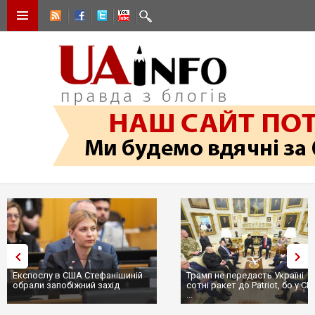
Експослу в США Стефанішиній
Трамп не передасть Україні
обрали запобіжний захід
сотні ракет до Patriot, бо у С
...