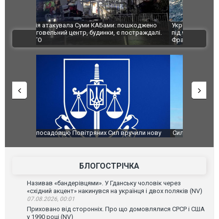
шкоджено
Українські надзвичайники врятували козуленя
СБУ за спр
траждалі.
під час ліквідації масштабної лісової пожежі у
Болгарії з
ВІДЕО
Франції
ФОТО
чили нову
Сили оборони уразили Ярославський НПЗ:
Неймар вла
губернатор регіону заявив про наймасштабнішу
"Сантоса".
атаку. ВІДЕО
БЛОГОСТРІЧКА
Називав «бандерівцями». У Гданську чоловік через
«східний акцент» накинувся на українця і двох поляків (NV)
07.08.2026, 00:01
Приховано від сторонніх. Про що домовлялися СРСР і США
у 1990 році (NV)