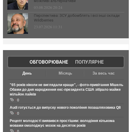
можливі альтернативи
03.08.2026 20:24
Перспектива: ЗСУ добомблять і всі інші склади
Wildberries
23.07.2026 11:31
ОБГОВОРЮВАНЕ
|
ПОПУЛЯРНЕ
День
Місяць
За весь час
"65 років ніколи не виглядали краще", - фото-привітання Мішель
Обами до дня народження екс-президента США зібрало майже
мільйон лайків
0
Audi готується до випуску нового покоління позашляховика Q8
0
Рецепт молодості виявився простішим: володіння кількома
мовами омолоджує мозок на десяток років
0