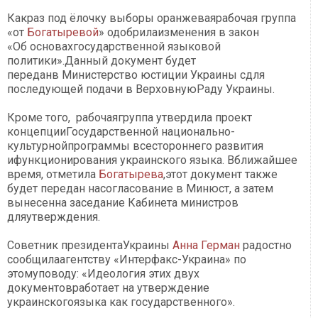
Какраз под ёлочку выборы оранжеваярабочая группа
«от
Богатыревой
» одобрилаизменения в ​​закон
«Об основахгосударственной языковой
политики».Данный документ будет
переданв Министерство юстиции Украины сдля
последующей подачи в ВерховнуюРаду Украины.
Кроме того, рабочаягруппа утвердила проект
концепцииГосударственной национально-
культурнойпрограммы всестороннего развития
ифункционирования украинского языка. Вближайшее
время, отметила
Богатырева
,этот документ также
будет передан насогласование в Минюст, а затем
вынесенна заседание Кабинета министров
дляутверждения.
Советник президентаУкраины
Анна Герман
радостно
сообщилаагентству «Интерфакс-Украина» по
этомуповоду: «Идеология этих двух
документовработает на утверждение
украинскогоязыка как государственного».