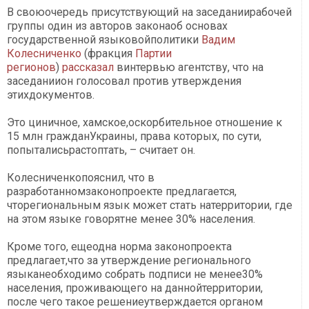
В своюочередь присутствующий на заседаниирабочей
группы один из авторов законаоб основах
государственной языковойполитики
Вадим
Колесниченко
(фракция
Партии
регионов
)
рассказал
винтервью агентству, что на
заседаниион голосовал против утверждения
этихдокументов.
Это циничное, хамское,оскорбительное отношение к
15 млн гражданУкраины, права которых, по сути,
попыталисьрастоптать, – считает он.
Колесниченкопояснил, что в
разработанномзаконопроекте предлагается,
чторегиональным язык может стать натерритории, где
на этом языке говорятне менее 30% населения.
Кроме того, ещеодна норма законопроекта
предлагает,что за утверждение регионального
языканеобходимо собрать подписи не менее30%
населения, проживающего на даннойтерритории,
после чего такое решениеутверждается органом