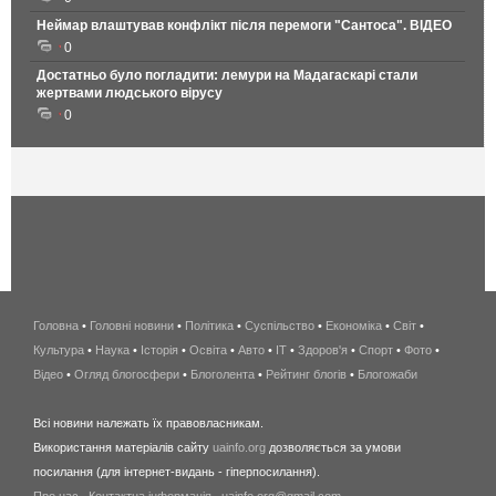
Неймар влаштував конфлікт після перемоги "Сантоса". ВІДЕО
0
Достатньо було погладити: лемури на Мадагаскарі стали
жертвами людського вірусу
0
Головна
•
Головні новини
•
Політика
•
Суспільство
•
Економіка
беспроводной
•
Світ
•
Культура
•
Наука
•
Історія
•
Освіта
•
Авто
•
IT
•
Здоров'я
интернет
•
Спорт
•
Фото
•
Відео
•
Огляд блогосфери
•
Блоголента
•
Рейтинг блогів
киев
•
Блогожаби
и
Всі новини належать їх правовласникам.
область
Використання матеріалів сайту
uainfo.org
дозволяється за умови
wimax
посилання (для інтернет-видань - гіперпосилання).
интернет
Про нас
.
Контактна інформація
.
uainfo.org@gmail.com
в