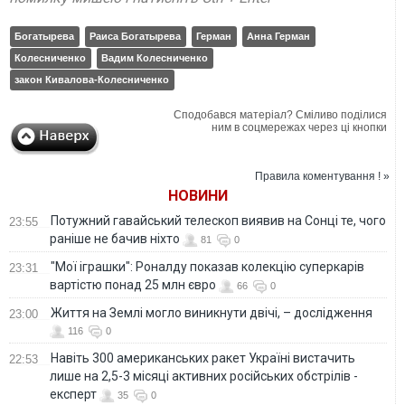
Богатырева
Раиса Богатырева
Герман
Анна Герман
Колесниченко
Вадим Колесниченко
закон Кивалова-Колесниченко
Сподобався матеріал? Сміливо поділися
ним в соцмережах через ці кнопки
Правила коментування ! »
НОВИНИ
Потужний гавайський телескоп виявив на Сонці те, чого
23:55
раніше не бачив ніхто
81
0
"Мої іграшки": Роналду показав колекцію суперкарів
23:31
вартістю понад 25 млн євро
66
0
Життя на Землі могло виникнути двічі, – дослідження
23:00
116
0
Навіть 300 американських ракет Україні вистачить
22:53
лише на 2,5-3 місяці активних російських обстрілів -
експерт
35
0