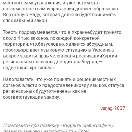
местногосамоуправления, и уже потом этот
органместного самоуправления должен обратитсяв
Верховную Раду, которая должна будетпринимать
специальный закон.
Тоесть подразумевается, что в Украинебудет принято
около 4 тыс законов покаждой конкретной
территории, что,безусловно, является абсурдным,
простовзрывает языковую ситуацию в Украине,а
вопрос защиты прав человека и реализацииХартии
региональных языков доводит доабсурда, —
подытожил «регионал».
Надополагать, что уже принятые решенияместных
органов власти о предоставленииряду языков статуса
региональных будутотменены как не
соответствующие закону.
varjag-2007
Повідомити про помилку - Виділіть орфографічну
помилку мишею і натисніть Ctrl + Enter