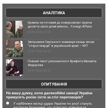
АНАЛІТИКА
Кремль не готовий до компромісів і прагне
досягти своїх цілей війною, - Foreign Affairs
03.08.2026 13:02
Звільнення Сирського знаменує кінець епохи
"старої гвардії" в українській армії — NYT
23.07.2026 10:32
Повний текст резонансного брифінга Михайла
Федорова
18.07.2026 09:27
ОПИТУВАННЯ
На вашу думку, коли далекобійні санкції України
примусять росію сісти за стіл переговорів?
У найближчі місяці удари України по росії стануть
настільки болючими, що агресору доведеться