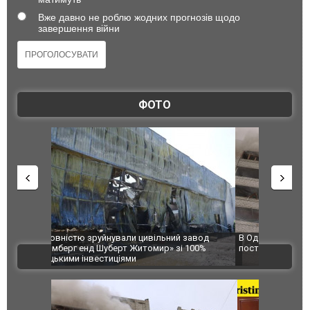
Вже давно не роблю жодних прогнозів щодо
завершення війни
ФОТО
 завод
В Одесі та Харкові різко зросла кількість
Ворог завд
 100%
постраждалих від обстрілу РФ
двоє пора
ВІДЕО
після атак