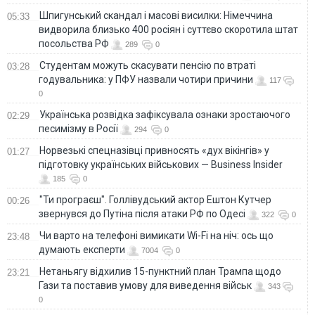
Шпигунський скандал і масові висилки: Німеччина
05:33
видворила близько 400 росіян і суттєво скоротила штат
посольства РФ
289
0
Студентам можуть скасувати пенсію по втраті
03:28
годувальника: у ПФУ назвали чотири причини
117
0
Українська розвідка зафіксувала ознаки зростаючого
02:29
песимізму в Росії
294
0
Норвезькі спецназівці привносять «дух вікінгів» у
01:27
підготовку українських військових — Business Insider
185
0
"Ти програєш". Голлівудський актор Ештон Кутчер
00:26
звернувся до Путіна після атаки РФ по Одесі
322
0
Чи варто на телефонi вимикати Wi-Fi на ніч: ось що
23:48
думають експерти
7004
0
Нетаньягу відхилив 15-пунктний план Трампа щодо
23:21
Гази та поставив умову для виведення військ
343
0