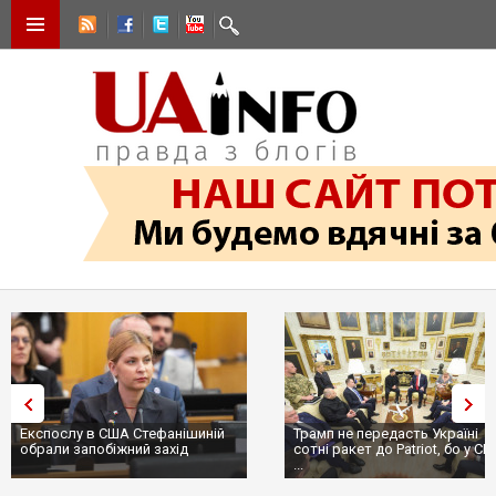
Експослу в США Стефанішиній
Трамп не передасть Україні
обрали запобіжний захід
сотні ракет до Patriot, бо у С
...