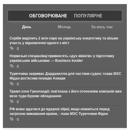
ОБГОВОРЮВАНЕ
|
ПОПУЛЯРНЕ
День
Місяць
За весь час
Сербія виділить 2 млн євро на українську енергетику та візьме
участь у відновленні одного з міст
0
Норвезькі спецназівці привносять «дух вікінгів» у підготовку
українських військових — Business Insider
0
Туреччина закриває Дарданелли для частини суден: глава МЗС
Фідан роз'яснив позицію Анкари
0
Трамп хоче Гренландії: пов'язана з його оточенням компанія вже
везе туди бурове обладнання
0
РФ може вдатися до ядерної зброї, якщо опиниться перед
загрозою виживання країни, - лава МЗС Туреччини Фідан
0