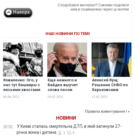
Сподобався матеріал? Сміливо поділися
ним в соцмережах через ці кнопки
ІНШІ НОВИНИ ПО ТЕМІ
Коваленко: Ого, у
Еще немного и
Алексей Кущ:
нас тут башкиры с
Байден выучит
Решение СНБО по
лисьими хвостами
слова песни
Харьковским
на Харьковском
харьковских
соглашениям – как
08.06.2022
19.03.2021
12.03.2021
направлении
фанатов и споет их
рикошет по
нарисовались!
как-то в прямом
Порошенко
Разберёмся в
эфире. Хотя и так
Правила коментування ! »
ситуации?
хорошо – Сергей
НОВИНИ
Фурса
У Києві сталась смертельна ДТП, в якій загинули 27-
10:02
річна жінка і дитина
1
0