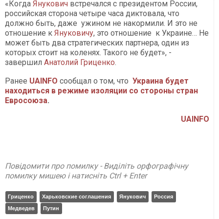
«Когда
Янукович
встречался с президентом России,
российская сторона четыре часа диктовала, что
должно быть, даже ужином не накормили. И это не
отношение к
Януковичу
, это отношение к Украине… Не
может быть два стратегических партнера, один из
которых стоит на коленях. Такого не будет», -
завершил
Анатолий Гриценко
.
Ранее
UAINFO
сообщал о том, что
Украина будет
находиться в режиме изоляции со стороны стран
Евросоюза
.
UAINFO
Повідомити про помилку - Виділіть орфографічну
помилку мишею і натисніть Ctrl + Enter
Гриценко
Харьковские соглашения
Янукович
Россия
Медведев
Путин