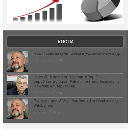
БЛОГИ
Надія лише на культ жінки в українській культурі
06.08.2026 08:49
Чому США не готові передати Україні ліцензію на
виробництво ракет Patriot: політика, безпека та
можливі альтернативи
03.08.2026 20:24
Перспектива: ЗСУ добомблять і всі інші склади
Wildberries
23.07.2026 11:31