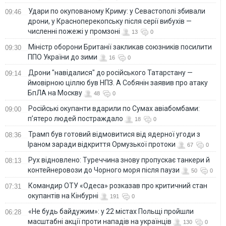
Удари по окупованому Криму: у Севастополі збивали
09:46
дрони, у Красноперекопську після серії вибухів —
численні пожежі у промзоні
13
0
Міністр оборони Британії закликав союзників посилити
09:30
ППО України до зими
16
0
Дрони "навідалися" до російського Татарстану —
09:14
ймовірною ціллю був НПЗ. А Собянін заявив про атаку
БпЛА на Москву
48
0
Російські окупанти вдарили по Сумах авіабомбами:
09:00
п’ятеро людей постраждало
18
0
Трамп був готовий відмовитися від ядерної угоди з
08:36
Іраном заради відкриття Ормузької протоки
67
0
Рух відновлено: Туреччина знову пропускає танкери й
08:13
контейнеровози до Чорного моря після паузи
50
0
Командир ОТУ «Одеса» розказав про критичний стан
07:31
окупантів на Кінбурні
191
0
«Не будь байдужим»: у 22 містах Польщі пройшли
06:28
масштабні акції проти нападів на українців
130
0