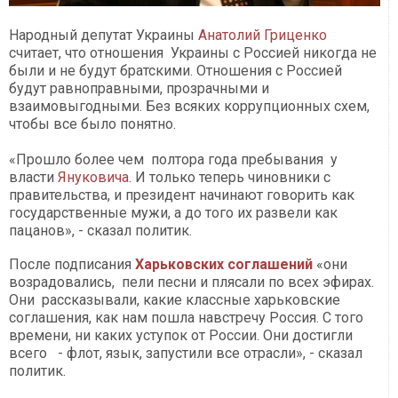
Народный депутат Украины
Анатолий Гриценко
считает, что отношения Украины с Россией никогда не
были и не будут братскими. Отношения с Россией
будут равноправными, прозрачными и
взаимовыгодными. Без всяких коррупционных схем,
чтобы все было понятно.
«Прошло более чем полтора года пребывания у
власти
Януковича
. И только теперь чиновники с
правительства, и президент начинают говорить как
государственные мужи, а до того их развели как
пацанов», - сказал политик.
После подписания
Харьковских соглашений
«они
возрадовались, пели песни и плясали по всех эфирах.
Они рассказывали, какие классные харьковские
соглашения, как нам пошла навстречу Россия. С того
времени, ни каких уступок от России. Они достигли
всего - флот, язык, запустили все отрасли», - сказал
политик.