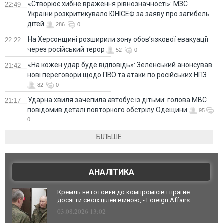
«Створює хибне враження рівнозначності»: МЗС
22:49
України розкритикувало ЮНІСЕФ за заяву про загибель
дітей
286
0
На Херсонщині розширили зону обов’язкової евакуації
22:22
через російський терор
52
0
«На кожен удар буде відповідь»: Зеленський анонсував
21:42
нові переговори щодо ПВО та атаки по російських НПЗ
82
0
Ударна хвиля зачепила автобус із дітьми: голова МВС
21:17
повідомив деталі повторного обстрілу Одещини
95
0
БІЛЬШЕ
АНАЛІТИКА
Кремль не готовий до компромісів і прагне
досягти своїх цілей війною, - Foreign Affairs
03.08.2026 13:02