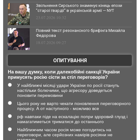
Звільнення Сирського знаменує кінець епохи
"старої гвардії" в українській армії — NYT
23.07.2026 10:32
Повний текст резонансного брифінга Михайла
Федорова
18.07.2026 09:27
ОПИТУВАННЯ
На вашу думку, коли далекобійні санкції України
примусять росію сісти за стіл переговорів?
У найближчі місяці удари України по росії стануть
настільки болючими, що агресору доведеться
поновити перемовини
Цього року не варто чекати поновлення переговорного
процесу. А от наступного - можливо все
рф навпаки піде на ескалацію попри здоровий глузд і
намагатиметься триматися до останнього
Найближчим часом росія може погодитись на
переговори, але серйозних намірів росіяни не
матимуть