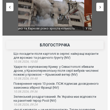
ькість
У парламенті Косово прем'єра закидали яйцями
Приїхав за
до українс
зіркового 
БЛОГОСТРІЧКА
Що посадити після картоплі в серпні: найкращі варіанти
для врожаю та родючого ґрунту (NV)
10.08.2026, 10:00
Удари по окупованому Криму: у Севастополі збивали
дрони, у Красноперекопську після серії вибухів численні
пожежі у промзоні — Крымский ветер (NV)
10.08.2026, 09:48
Повернення через 13 років. ПСЖ підписав досвідченого
захисника збірної Франції (NV)
10.08.2026, 09:36
Зеленський роздратований. Як Україна має відповісти
на ракетний терор Росії (NV)
10.08.2026, 09:24
«Іноді керувати — це не втручатися». Туран розхвалив