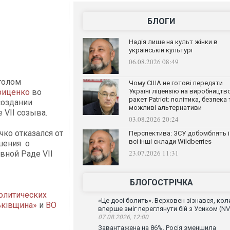
БЛОГИ
Надія лише на культ жінки в
українській культурі
06.08.2026 08:49
столом
Чому США не готові передати
риценко
во
Україні ліцензію на виробництв
ракет Patriot: політика, безпека 
создании
можливі альтернативи
 VII созыва.
03.08.2026 20:24
чко отказался от
Перспектива: ЗСУ добомблять і
всі інші склади Wildberries
шения о
23.07.2026 11:31
вной Раде VII
БЛОГОСТРІЧКА
олитических
«Це досі болить». Верховен зізнався, кол
ьківщина»
и
ВО
вперше зміг переглянути бій з Усиком (NV
07.08.2026, 12:00
Завантажена на 86%. Росія зменшила