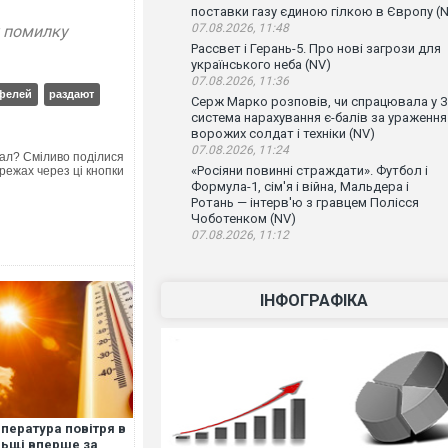
поставки газу єдиною гілкою в Європу (
07.08.2026, 11:48
у помилку
Рассвет і Герань-5. Про нові загрози для
українського неба (NV)
07.08.2026, 11:36
фелей
раздают
Серж Марко розповів, чи спрацювала у 
система нарахування є-балів за ураження
ворожих солдат і техніки (NV)
07.08.2026, 11:24
ал? Сміливо поділися
«Росіяни повинні страждати». Футбол і
режах через ці кнопки
Формула-1, сім'я і війна, Мальдера і
Ротань — інтерв'ю з гравцем Полісся
Чоботенком (NV)
07.08.2026, 11:12
ІНФОГРАФІКА
пература повітря в
ьщі вперше за