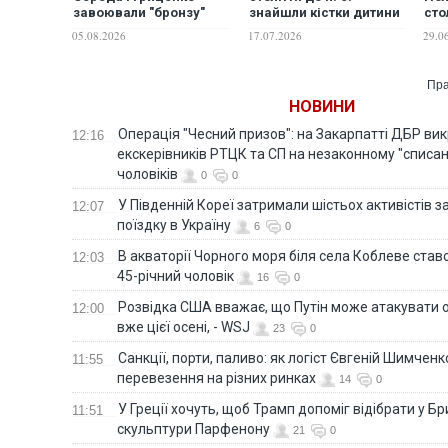
завоювали "бронзу"
знайшли кістки дитини
сто
чемпіонату Європи
з бойовим мечем
гра
05.08.2026
17.07.2026
29.0
Пра
НОВИНИ
Операція "Чесний призов": на Закарпатті ДБР ви
12:16
екскерівників РТЦК та СП на незаконному "списан
чоловіків
0
0
У Південній Кореї затримали шістьох активістів 
12:07
поїздку в Україну
6
0
В акваторії Чорного моря біля села Коблеве ставс
12:03
45-річний чоловік
16
0
Розвідка США вважає, що Путін може атакувати о
12:00
вже цієї осені, - WSJ
23
0
Санкції, порти, паливо: як логіст Євгеній Шимченк
11:55
перевезення на різних ринках
14
0
У Греції хочуть, щоб Трамп допоміг відібрати у Б
11:51
скульптури Парфенону
21
0