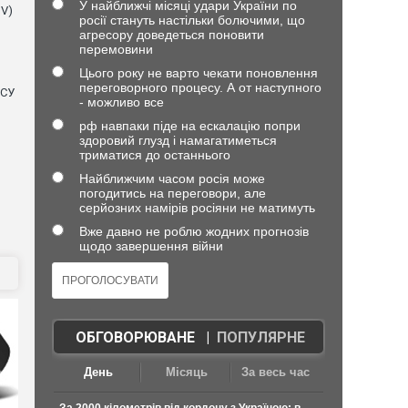
У найближчі місяці удари України по
NV)
росії стануть настільки болючими, що
агресору доведеться поновити
перемовини
Цього року не варто чекати поновлення
переговорного процесу. А от наступного
ЗСУ
- можливо все
рф навпаки піде на ескалацію попри
здоровий глузд і намагатиметься
триматися до останнього
Найближчим часом росія може
погодитись на переговори, але
серйозних намірів росіяни не матимуть
Вже давно не роблю жодних прогнозів
щодо завершення війни
ОБГОВОРЮВАНЕ
|
ПОПУЛЯРНЕ
День
Місяць
За весь час