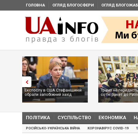
ГОЛОВНА
ОГЛЯД БЛОГОСФЕРИ
ОГЛЯД БЛОГОЖАБ
Експослу в США Стефанішиній
Трамп не передасть
обрали запобіжний захід
сотні ракет до Patri
...
ПОЛІТИКА
СУСПІЛЬСТВО
ЕКОНОМІКА
Н
РОСІЙСЬКО-УКРАЇНСЬКА ВІЙНА
КОРОНАВІРУС COVID-19