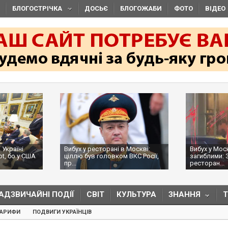
БЛОГОСТРІЧКА
ДОСЬЄ
БЛОГОЖАБИ
ФОТО
ВІДЕО
 Україні
Вибух у ресторані в Москві:
Вибух у Мос
ot, бо у США
ціллю був головком ВКС Росії,
загиблими: 
пр...
ресторан...
АДЗВИЧАЙНІ ПОДІЇ
СВІТ
КУЛЬТУРА
ЗНАННЯ
ТАРИФИ
ПОДВИГИ УКРАЇНЦІВ