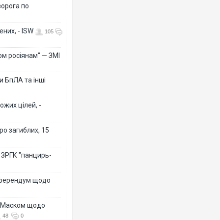
ворога по
них, - ISW
105
ом росіянам" — ЗМІ
 БпЛА та інші
ожих цілей, -
ро загиблих, 15
 ЗРГК "панцирь-
референдум щодо
з Маском щодо
48
0