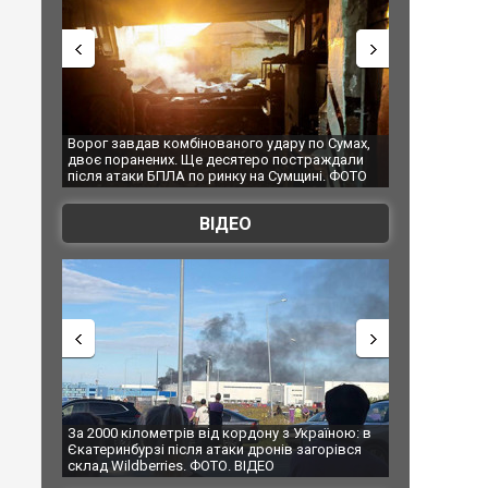
Ворог завдав комбінованого удару по Сумах,
За 2000 кілометрі
двоє поранених. Ще десятеро постраждали
Єкатеринбурзі піс
після атаки БПЛА по ринку на Сумщині. ФОТО
склад Wildberries
ВІДЕО
За 2000 кілометрів від кордону з Україною: в
В Таїланді футбол
Єкатеринбурзі після атаки дронів загорівся
блискавки під час
склад Wildberries. ФОТО. ВІДЕО
постраждали. ВІ