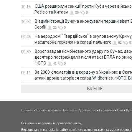
США розширили санкції проти Куби через військо
10:16
Росією та Китаєм
26
0
В адміністрації Вучича анонсували перший візит 
10:02
Сербії
22
0
На аеродромі "Гвардійське" в окупованому Крим
09:46
масштабна пожежа на складі пального
62
0
Ворог завдав комбінованого удару по Сумах, дво
09:30
десятеро постраждали після атаки БПЛА по ринку
ФОТО
41
0
За 2000 кілометрів від кордону з Україною: в Єкат
09:14
атаки дронів загорівся склад Wildberries. ФОТО. 
БІЛЬШЕ
Головна
•
Головні новини
•
Політика
•
Суспільство
•
Економіка
•
Світ
•
Кул
Всі новини належать їх правовласникам.
Використання матеріалів сайту
uainfo.org
дозволяється за умови посиланн