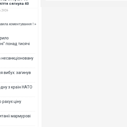
ліття сягнула 40
дусів
6.2026
вила коментування ! »
крило
ні" понад тисячі
за несанкціоновану
я вибух: загинув
дну з країн НАТО
о рахує ціну
ританії мармурові