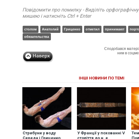
Повідомити про помилку - Виділіть орфографічн
мишею і натисніть Ctrl + Enter
столом
Анатолий
Гриценко
отметил
принимают
порт
обязательства
Сподобався матері
ним в соцме
ІНШІ НОВИНИ ПО ТЕМІ
Стрибуни у воду
У Франції у похованні V
Тем
Середа і Гриценко
століття до н. е.
Пол