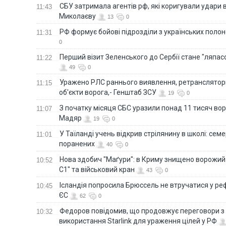
СБУ затримала агентів рф, які коригували удари 
11:43
Миколаєву
13
0
РФ формує бойові підрозділи з українських полоне
11:31
0
Перший візит Зеленського до Сербії стане "ляпас
11:22
49
0
Уражено РЛС раннього виявлення, ретранслятори
11:15
об'єкти ворога,- Генштаб ЗСУ
19
0
З початку місяця СБС уразили понад 11 тисяч вор
11:07
Мадяр
19
0
У Таїланді учень відкрив стрілянину в школі: семе
11:01
поранених
40
0
Нова здобич "Маґури": в Криму знищено ворожий
10:52
С1" та військовий кран
43
0
Ісландія попросила Брюссель не втручатися у 
10:45
ЄС
62
0
Федоров повідомив, що продовжує переговори 
10:32
використання Starlink для ураження цілей у РФ