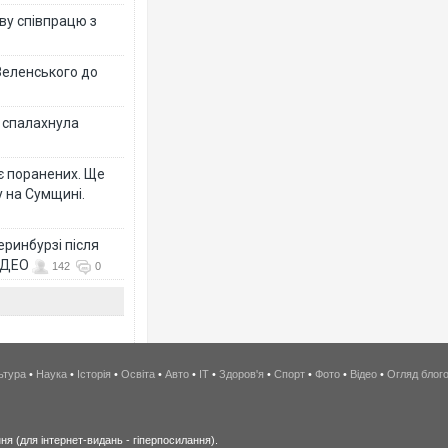
ву співпрацю з
Зеленського до
у спалахнула
є поранених. Ще
 на Сумщині.
еринбурзі після
ВІДЕО
142
0
ьтура
•
Наука
•
Історія
•
Освіта
•
Авто
•
IT
•
Здоров'я
•
Спорт
•
Фото
•
Відео
•
Огляд блог
я (для інтернет-видань - гіперпосилання).