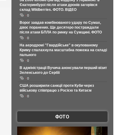
За 2000 кілометрів від кордону з Україною: в
Єкатеринбурзі після атаки дронів загорівся
склад Wildberries. ФОТО. ВІДЕО
0
Ворог завдав комбінованого удару по Сумах,
двоє поранених. Ще десятеро постраждали
після атаки БПЛА по ринку на Сумщині. ФОТО
0
На аеродромі "Гвардійське" в окупованому
Криму спалахнула масштабна пожежа на складі
пального
0
В адміністрації Вучича анонсували перший візит
Зеленського до Сербії
0
США розширили санкції проти Куби через
військову співпрацю з Росією та Китаєм
0
ФОТО