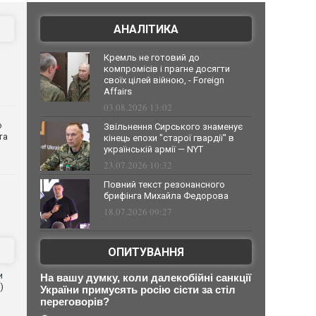
АНАЛІТИКА
Кремль не готовий до
компромісів і прагне досягти
своїх цілей війною, - Foreign
Affairs
03.08.2026 13:02
о
Звільнення Сирського знаменує
та
кінець епохи "старої гвардії" в
українській армії — NYT
23.07.2026 10:32
Повний текст резонансного
брифінга Михайла Федорова
18.07.2026 09:27
ОПИТУВАННЯ
и
На вашу думку, коли далекобійні санкції
)
України примусять росію сісти за стіл
переговорів?