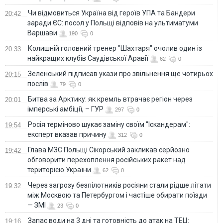
Чи відмовиться Україна від героїв УПА та Бандери
20:42
заради ЄС: посол у Польщі відповів на ультиматуми
Варшави
190
0
Колишній головний тренер "Шахтаря" очолив один із
20:33
найкращих клубів Саудівської Аравії
62
0
Зеленський підписав укази про звільнення ще чотирьох
20:15
послів
79
0
Битва за Арктику: як кремль втрачає регіон через
20:01
імперські амбіції, – ГУР
297
0
Росія терміново шукає заміну своїм "Іскандерам":
19:54
експерт вказав причину
312
0
Глава МЗС Польщі Сікорський закликав серйозно
19:42
обговорити перехоплення російських ракет над
територією України
62
0
Через загрозу безпілотників росіяни стали рідше літати
19:32
між Москвою та Петербургом і частіше обирати поїзди
— ЗМІ
23
0
Запас води на 3 дні та готовність до атак на ТЕЦ:
19:16