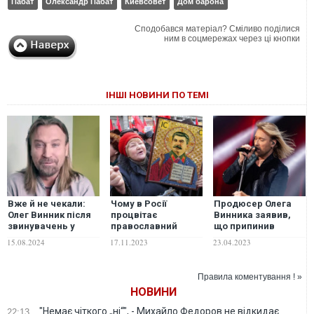
Пабат
Олександр Пабат
Киевсовет
Дом барона
Сподобався матеріал? Сміливо поділися
ним в соцмережах через ці кнопки
ІНШІ НОВИНИ ПО ТЕМІ
Вже й не чекали:
Чому в Росії
Продюсер Олега
Олег Винник після
процвітає
Винника заявив,
звинувачень у
православний
що припинив
брехні вирішив все
сталінізм
роботу з
15.08.2024
17.11.2023
23.04.2023
почати "з чистого
музикантом
аркуша". ВІДЕО
Правила коментування ! »
НОВИНИ
"Немає чіткого „ні“", - Михайло Федоров не відкидає
22:13