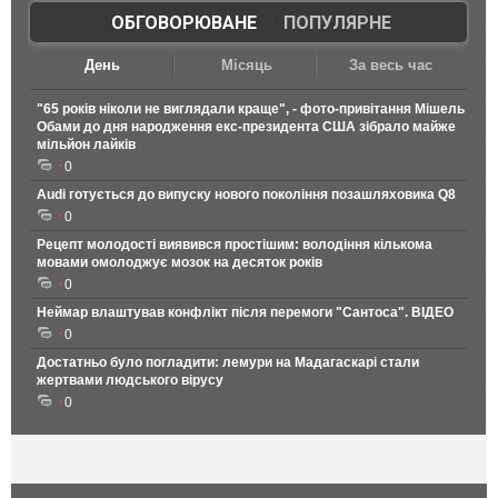
ОБГОВОРЮВАНЕ
|
ПОПУЛЯРНЕ
День
Місяць
За весь час
"65 років ніколи не виглядали краще", - фото-привітання Мішель
Обами до дня народження екс-президента США зібрало майже
мільйон лайків
0
Audi готується до випуску нового покоління позашляховика Q8
0
Рецепт молодості виявився простішим: володіння кількома
мовами омолоджує мозок на десяток років
0
Неймар влаштував конфлікт після перемоги "Сантоса". ВІДЕО
0
Достатньо було погладити: лемури на Мадагаскарі стали
жертвами людського вірусу
0