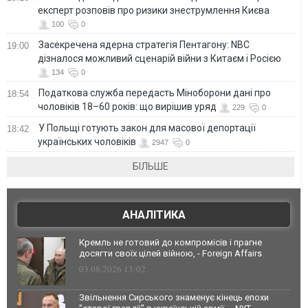
експерт розповів про ризики знеструмлення Києва
100
0
Засекречена ядерна стратегія Пентагону: NBC
19:00
дізналося можливий сценарій війни з Китаєм і Росією
134
0
Податкова служба передасть Міноборони дані про
18:54
чоловіків 18–60 років: що вирішив уряд
229
0
У Польщі готують закон для масової депортації
18:42
українських чоловіків
2947
0
БІЛЬШЕ
АНАЛІТИКА
Кремль не готовий до компромісів і прагне
досягти своїх цілей війною, - Foreign Affairs
03.08.2026 13:02
Звільнення Сирського знаменує кінець епохи