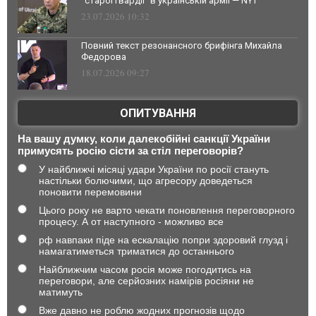
"старої гвардії" в українській армії — NYT
23.07.2026 10:32
Повний текст резонансного брифінга Михайла
Федорова
18.07.2026 09:27
ОПИТУВАННЯ
На вашу думку, коли далекобійні санкції України
примусять росію сісти за стіл переговорів?
У найближчі місяці удари України по росії стануть
настільки болючими, що агресору доведеться
поновити перемовини
Цього року не варто чекати поновлення переговорного
процесу. А от наступного - можливо все
рф навпаки піде на ескалацію попри здоровий глузд і
намагатиметься триматися до останнього
Найближчим часом росія може погодитись на
переговори, але серйозних намірів росіяни не
матимуть
Вже давно не роблю жодних прогнозів щодо