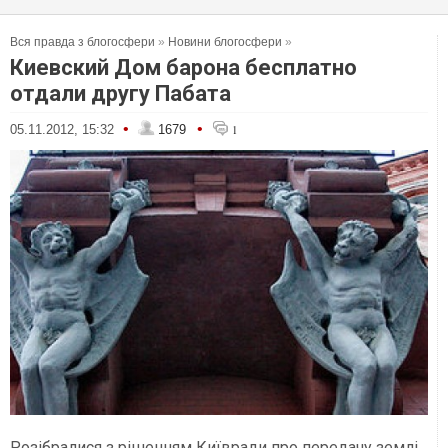
Вся правда з блогосфери
»
Новини блогосфери
»
Киевский Дом барона бесплатно
отдали другу Пабата
•
•
05.11.2012, 15:32
1679
1
Розібралися з рішенням Київради про передачу землі