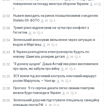
повернення на посаду міністра оборони України
12
0
Huawei виходить на ринок позашляховиків з моделлю
22:02
Stelato G9. ФОТО
42
0
Трамп різко відреагував на чутки про конфлікт з
21:58
Гегсетом
19
0
Зеленський анонсував звільнення через ситуацію із
21:54
водою в Марганці
29
0
В Україні розподіляти електроенергію будуть по-
21:43
новому: Шмигаль розкрив деталі
59
0
"Я доначу щодня": Даша Астаф'єва різко висловилася
21:32
про зірок, які забули про війну
47
0
ЗСУ взяли під вогневий контроль ключовий маршрут
21:15
росіян Маріуполь — Чонгар
76
0
Прогноз: 9-го серпня дихати легко свіжим повітрям
21:00
можна буде повсюди в Україні
57
0
Зеленський доручив підготувати спеціальну санкційну
20:55
операцію проти РФ
39
0