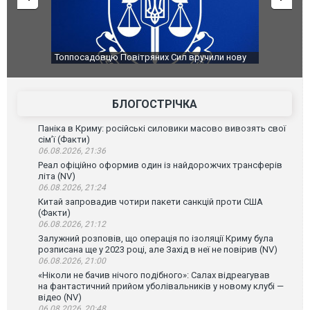
чили нову
Сили оборони уразили Ярославський НПЗ:
Неймар вла
губернатор регіону заявив про наймасштабнішу
"Сантоса".
атаку. ВІДЕО
БЛОГОСТРІЧКА
Паніка в Криму: російські силовики масово вивозять свої
сім’ї (Факти)
06.08.2026, 21:36
Реал офіційно оформив один із найдорожчих трансферів
літа (NV)
06.08.2026, 21:24
Китай запровадив чотири пакети санкцій проти США
(Факти)
06.08.2026, 21:12
Залужний розповів, що операція по ізоляції Криму була
розписана ще у 2023 році, але Захід в неї не повірив (NV)
06.08.2026, 21:00
«Ніколи не бачив нічого подібного»: Салах відреагував
на фантастичний прийом уболівальників у новому клубі —
відео (NV)
06.08.2026, 20:48