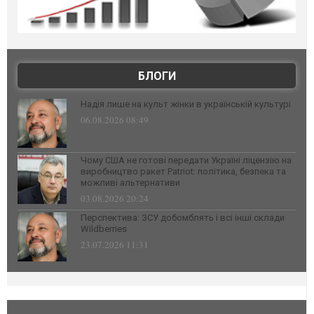
БЛОГИ
Надія лише на культ жінки в українській культурі
06.08.2026 08:49
Чому США не готові передати Україні ліцензію на
виробництво ракет Patriot: політика, безпека та
можливі альтернативи
03.08.2026 20:24
Перспектива: ЗСУ добомблять і всі інші склади
Wildberries
23.07.2026 11:31