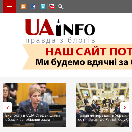
Експослу в США Стефанішиній
Трамп не передасть Україні
обрали запобіжний захід
сотні ракет до Patriot, бо у С
...