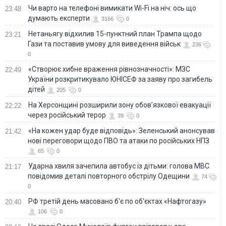
Чи варто на телефонi вимикати Wi-Fi на ніч: ось що
23:48
думають експерти
3166
0
Нетаньягу відхилив 15-пунктний план Трампа щодо
23:21
Гази та поставив умову для виведення військ
236
0
«Створює хибне враження рівнозначності»: МЗС
22:49
України розкритикувало ЮНІСЕФ за заяву про загибель
дітей
205
0
На Херсонщині розширили зону обов’язкової евакуації
22:22
через російський терор
39
0
«На кожен удар буде відповідь»: Зеленський анонсував
21:42
нові переговори щодо ПВО та атаки по російських НПЗ
65
0
Ударна хвиля зачепила автобус із дітьми: голова МВС
21:17
повідомив деталі повторного обстрілу Одещини
74
0
РФ третій день масовано б'є по об'єктах «Нафтогазу»
20:40
106
0