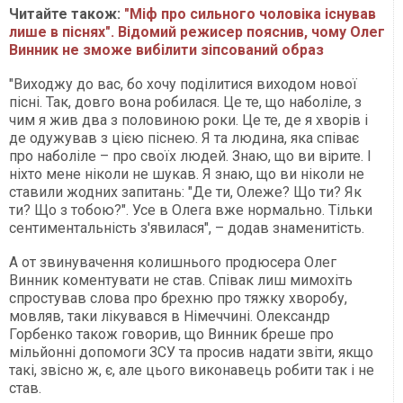
Читайте також:
"Міф про сильного чоловіка існував
лише в піснях". Відомий режисер пояснив, чому Олег
Винник не зможе вибілити зіпсований образ
"Виходжу до вас, бо хочу поділитися виходом нової
пісні. Так, довго вона робилася. Це те, що наболіле, з
чим я жив два з половиною роки. Це те, де я хворів і
де одужував з цією піснею. Я та людина, яка співає
про наболіле – про своїх людей. Знаю, що ви вірите. І
ніхто мене ніколи не шукав. Я знаю, що ви ніколи не
ставили жодних запитань: "Де ти, Олеже? Що ти? Як
ти? Що з тобою?". Усе в Олега вже нормально. Тільки
сентиментальність з'явилася", – додав знаменитість.
А от звинувачення колишнього продюсера Олег
Винник коментувати не став. Співак лиш мимохіть
спростував слова про брехню про тяжку хворобу,
мовляв, таки лікувався в Німеччині. Олександр
Горбенко також говорив, що Винник бреше про
мільйонні допомоги ЗСУ та просив надати звіти, якщо
такі, звісно ж, є, але цього виконавець робити так і не
став.