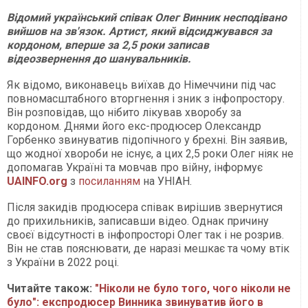
Відомий український співак Олег Винник несподівано
вийшов на зв'язок. Артист, який відсиджувався за
кордоном, вперше за 2,5 роки записав
відеозвернення до шанувальників.
Як відомо, виконавець виїхав до Німеччини під час
повномасштабного вторгнення і зник з інфопростору.
Він розповідав, що нібито лікував хворобу за
кордоном. Днями його екс-продюсер Олександр
Горбенко звинуватив підопічного у брехні. Він заявив,
що жодної хвороби не існує, а цих 2,5 роки Олег ніяк не
допомагав Україні та мовчав про війну, інформує
UAINFO.org
з
посиланням
на УНІАН.
Після закидів продюсера співак вирішив звернутися
до прихильників, записавши відео. Однак причину
своєї відсутності в інфопросторі Олег так і не розрив.
Він не став пояснювати, де наразі мешкає та чому втік
з України в 2022 році.
Читайте також:
"Ніколи не було того, чого ніколи не
було": експродюсер Винника звинуватив його в