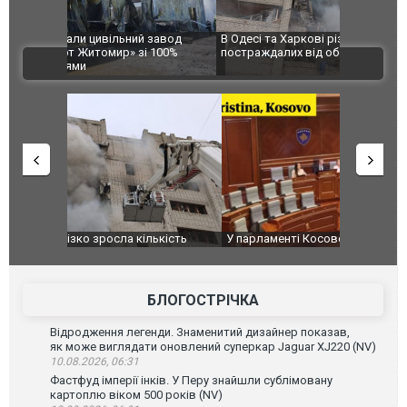
 завод
В Одесі та Харкові різко зросла кількість
Ворог завд
 100%
постраждалих від обстрілу РФ
двоє пора
ВІДЕО
після атак
ькість
У парламенті Косово прем'єра закидали яйцями
Приїхав за
до українс
зіркового 
БЛОГОСТРІЧКА
Відродження легенди. Знаменитий дизайнер показав,
як може виглядати оновлений суперкар Jaguar XJ220 (NV)
10.08.2026, 06:31
Фастфуд імперії інків. У Перу знайшли сублімовану
картоплю віком 500 років (NV)