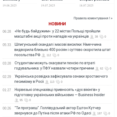
Німеччині:
розповів про
про свого сина
19.08.2025
19.07.2025
18.07.2025
"Говорив, що на
конфлікт із
нього полюють
експродюсером
чеченці"
Правила коментування ! »
НОВИНИ
«Не будь байдужим»: у 22 містах Польщі пройшли
06:28
масштабні акції проти нападів на українців
38
0
Шпигунський скандал і масові висилки: Німеччина
05:33
видворила близько 400 росіян і суттєво скоротила штат
посольства РФ
112
0
Студентам можуть скасувати пенсію по втраті
03:28
годувальника: у ПФУ назвали чотири причини
62
0
Українська розвідка зафіксувала ознаки зростаючого
02:29
песимізму в Росії
113
0
Норвезькі спецназівці привносять «дух вікінгів» у
01:27
підготовку українських військових — Business Insider
95
0
"Ти програєш". Голлівудський актор Ештон Кутчер
00:26
звернувся до Путіна після атаки РФ по Одесі
187
0