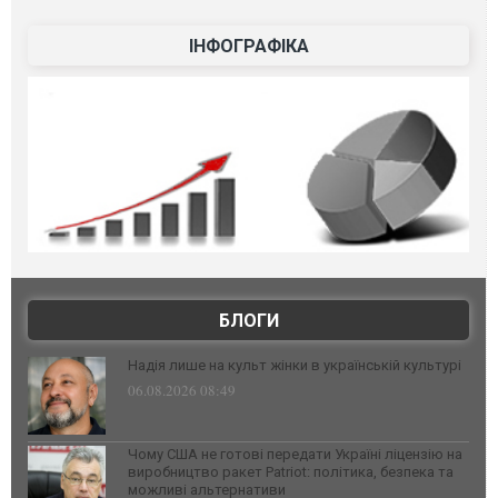
ІНФОГРАФІКА
БЛОГИ
Надія лише на культ жінки в українській культурі
06.08.2026 08:49
Чому США не готові передати Україні ліцензію на
виробництво ракет Patriot: політика, безпека та
можливі альтернативи