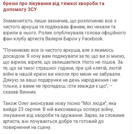
брехні про лікування від тяжкої хвороби та
допомогу ЗСУ
Знаменитість лише зазначив, що розпочинає все з
чистого аркуша та подякував фанам, які чекали та
вірили в нього. Ролик опублікувала голова офіційного
фан-клубу артиста Валерія Барон у Facebook.
"Починаємо все із чистого аркуша, але з якимось
досвідом. Я хочу вам подякувати за те, що ви зі мною,
що вірили, вірите, що залишаєтеся. Ніхто не пішов. За
те, що за такої страшної години, при цій клятій, лютій
війні в нашій країні ви ніколи про мене не забували.
Дякую за ваші подарунки на день народження і не
тільки, з вами не пропадеш, їсти завжди є що", –
сказав Винник.
Також Олег анонсував нову пісню "Мої люди", яка
вийде 23 серпня. В ній виконавець оспівує війну,
лікування від хвороби та одужання. Зараз, за словами
артиста, він почувається добре та готовий до
повернення на сцену.