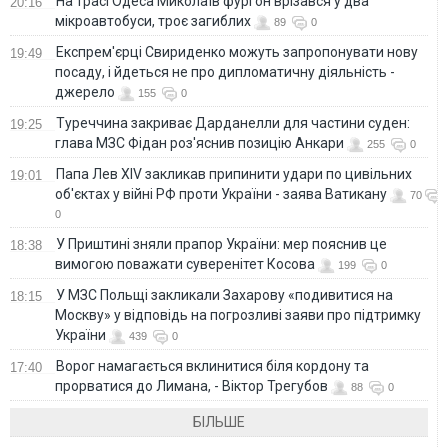
На трасі Одеса Миколаїв фургон врізався у два
20:16
мікроавтобуси, троє загиблих
89
0
Експрем'єрці Свириденко можуть запропонувати нову
19:49
посаду, і йдеться не про дипломатичну діяльність -
джерело
155
0
Туреччина закриває Дарданелли для частини суден:
19:25
глава МЗС Фідан роз'яснив позицію Анкари
255
0
Папа Лев XIV закликав припинити удари по цивільних
19:01
об'єктах у війні РФ проти України - заява Ватикану
70
0
У Приштині зняли прапор України: мер пояснив це
18:38
вимогою поважати суверенітет Косова
199
0
У МЗС Польщі закликали Захарову «подивитися на
18:15
Москву» у відповідь на погрозливі заяви про підтримку
України
439
0
Ворог намагається вклинитися біля кордону та
17:40
прорватися до Лимана, - Віктор Трегубов
88
0
БІЛЬШЕ