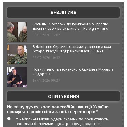
АНАЛІТИКА
Кремль не готовий до компромісів і прагне
досягти своїх цілей війною, - Foreign Affairs
03.08.2026 13:02
Звільнення Сирського знаменує кінець епохи
"старої гвардії" в українській армії — NYT
23.07.2026 10:32
Повний текст резонансного брифінга Михайла
Федорова
18.07.2026 09:27
ОПИТУВАННЯ
На вашу думку, коли далекобійні санкції України
примусять росію сісти за стіл переговорів?
У найближчі місяці удари України по росії стануть
настільки болючими, що агресору доведеться