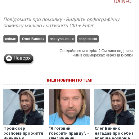
UAINFO
Повідомити про помилку - Виділіть орфографічну
помилку мишею і натисніть Ctrl + Enter
співак
Олег Винник
звинувачення
звернення
Сподобався матеріал? Сміливо поділися
ним в соцмережах через ці кнопки
ІНШІ НОВИНИ ПО ТЕМІ
Продюсер
"Я готовий
Олег Винник
розповів про життя
говорити правду", -
нагадав про себе і
Винника у
Олег Винник
вперше розповів