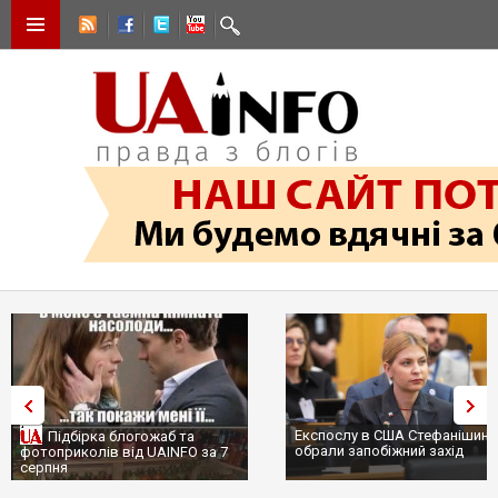
Експослу в США Стефанішині
Підбірка блогожаб та
обрали запобіжний захід
фотоприколів від UAINFO за 7
серпня