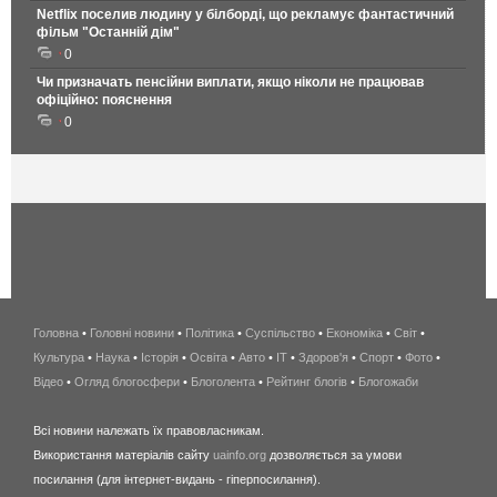
Netflix поселив людину у білборді, що рекламує фантастичний
фільм "Останній дім"
0
Чи призначать пенсійни виплати, якщо ніколи не працював
офіційно: пояснення
0
Головна
•
Головні новини
•
Політика
•
Суспільство
•
Економіка
беспроводной
•
Світ
•
Культура
•
Наука
•
Історія
•
Освіта
•
Авто
•
IT
•
Здоров'я
интернет
•
Спорт
•
Фото
•
Відео
•
Огляд блогосфери
•
Блоголента
•
Рейтинг блогів
киев
•
Блогожаби
и
Всі новини належать їх правовласникам.
область
Використання матеріалів сайту
uainfo.org
дозволяється за умови
wimax
посилання (для інтернет-видань - гіперпосилання).
интернет