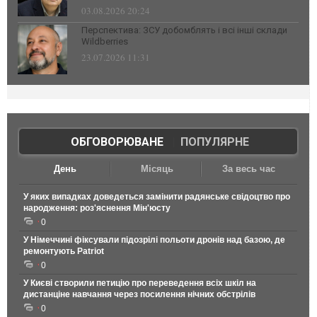
03.08.2026 20:24
Перспектива: ЗСУ добомблять і всі інші склади
Wildberries
23.07.2026 11:31
ОБГОВОРЮВАНЕ
|
ПОПУЛЯРНЕ
День
Місяць
За весь час
У яких випадках доведеться замінити радянське свідоцтво про
народження: роз'яснення Мін'юсту
0
У Німеччині фіксували підозрілі польоти дронів над базою, де
ремонтують Patriot
0
У Києві створили петицію про переведення всіх шкіл на
дистанціне навчання через посилення нічних обстрілів
0