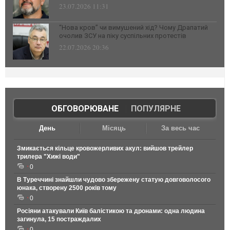
23.07.2026 11:31
“Нова кров” чи вимушений хід? Чому Драпатий
очолив ЗСУ на піку суспільних протестів
22.07.2026 20:36
ОБГОВОРЮВАНЕ
|
ПОПУЛЯРНЕ
День
Місяць
За весь час
Змикається кільце кровожерливих акул: вийшов трейлер
трилера "Хижі води"
0
В Туреччині знайшли чудово збережену статую довговолосого
юнака, створену 2500 років тому
0
Росіяни атакували Київ балістикою та дронами: одна людина
загинула, 15 постраждалих
0