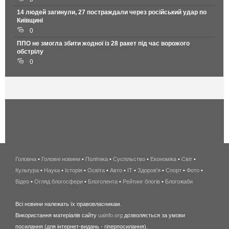
14 людей загинули, 27 постраждали через російський удар по
Київщині
0
ППО не змогла збити жодної із 28 ракет під час ворожого
обстрілу
0
Головна
•
Головні новини
•
Політика
•
Суспільство
•
Економіка
беспроводной
•
Світ
•
Культура
•
Наука
•
Історія
•
Освіта
•
Авто
•
IT
•
Здоров'я
интернет
•
Спорт
•
Фото
•
Відео
•
Огляд блогосфери
•
Блоголента
•
Рейтинг блогів
киев
•
Блогожаби
и
Всі новини належать їх правовласникам.
область
Використання матеріалів сайту
uainfo.org
дозволяється за умови
wimax
посилання (для інтернет-видань - гіперпосилання).
интернет