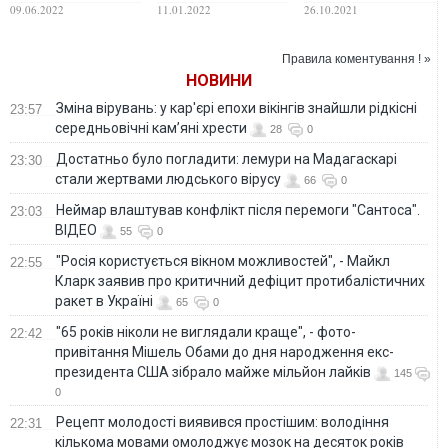
относительно
евродепутата,
убийство украинки
09.06.2022
11.01.2022
26.10.2021
позиции Болгарии
пригрозившего
Гатчинс
по вопросу
дать России "по
поставок оружия
яйцам"
Правила коментування ! »
Украине
НОВИНИ
Зміна вірувань: у кар'єрі епохи вікінгів знайшли рідкісні
23:57
середньовічні кам’яні хрести
28
0
Достатньо було погладити: лемури на Мадагаскарі
23:30
стали жертвами людського вірусу
66
0
Неймар влаштував конфлікт після перемоги "Сантоса".
23:03
ВІДЕО
55
0
"Росія користується вікном можливостей", - Майкл
22:55
Кларк заявив про критичний дефіцит протибалістичних
ракет в Україні
65
0
"65 років ніколи не виглядали краще", - фото-
22:42
привітання Мішель Обами до дня народження екс-
президента США зібрало майже мільйон лайків
145
0
Рецепт молодості виявився простішим: володіння
22:31
кількома мовами омолоджує мозок на десяток років