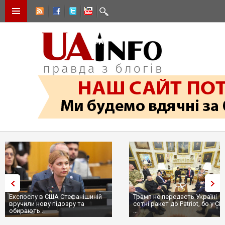
Експослу в США Стефанішиній
Трамп не передасть Україні
вручили нову підозру та
сотні ракет до Patriot, бо у С
обирають...
...