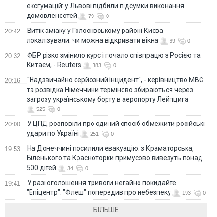
ексгумацій: у Львові підбили підсумки виконання
домовленостей
79
0
Витік аміаку у Голосіївському районі Києва
20:42
локалізували: чи можна відкривати вікна
69
0
ФБР різко змінило курс і почало співпрацю з Росією та
20:32
Китаєм, - Reuters
383
0
"Надзвичайно серйозний інцидент", - керівництво МВС
20:16
та розвідка Німеччини терміново збираються через
загрозу українському борту в аеропорту Лейпцига
525
0
У ЦПД розповіли про єдиний спосіб обмежити російські
20:00
удари по Україні
251
0
На Донеччині посилили евакуацію: з Краматорська,
19:53
Біленького та Красноторки примусово вивезуть понад
500 дітей
34
0
У разі оголошення тривоги негайно покидайте
19:41
"Епіцентр": "Флеш" попередив про небезпеку
193
0
БІЛЬШЕ