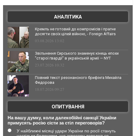
АНАЛІТИКА
Кремль не готовий до компромісів і прагне
досягти своїх цілей війною, - Foreign Affairs
03.08.2026 13:02
Звільнення Сирського знаменує кінець епохи
"старої гвардії" в українській армії — NYT
23.07.2026 10:32
Повний текст резонансного брифінга Михайла
Федорова
18.07.2026 09:27
ОПИТУВАННЯ
На вашу думку, коли далекобійні санкції України
примусять росію сісти за стіл переговорів?
У найближчі місяці удари України по росії стануть
настільки болючими, що агресору доведеться