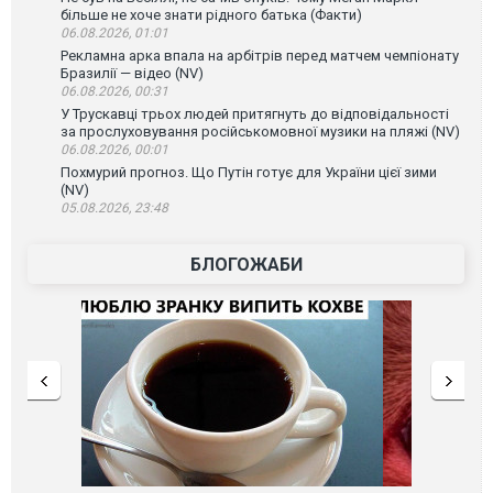
більше не хоче знати рідного батька (Факти)
06.08.2026, 01:01
Рекламна арка впала на арбітрів перед матчем чемпіонату
Бразилії — відео (NV)
06.08.2026, 00:31
У Трускавці трьох людей притягнуть до відповідальності
за прослуховування російськомовної музики на пляжі (NV)
06.08.2026, 00:01
Похмурий прогноз. Що Путін готує для України цієї зими
(NV)
05.08.2026, 23:48
БЛОГОЖАБИ