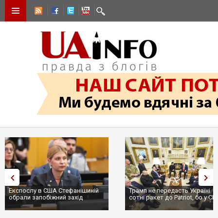
Експослу в США Стефанішиній
Трамп не передасть Україні
обрали запобіжний захід
сотні ракет до Patriot, бо у С
...