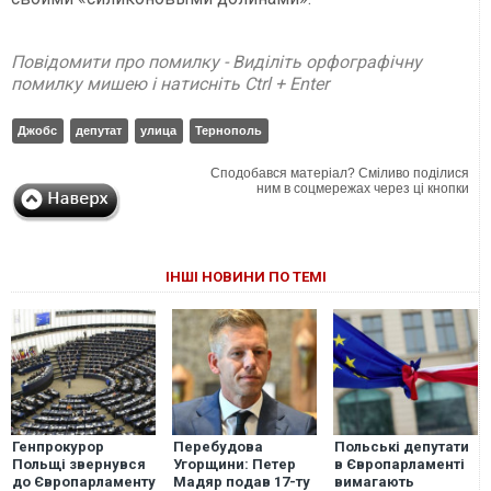
Повідомити про помилку - Виділіть орфографічну
помилку мишею і натисніть Ctrl + Enter
Джобс
депутат
улица
Тернополь
Сподобався матеріал? Сміливо поділися
ним в соцмережах через ці кнопки
ІНШІ НОВИНИ ПО ТЕМІ
Генпрокурор
Перебудова
Польські депутати
Польщі звернувся
Угорщини: Петер
в Європарламенті
до Європарламенту
Мадяр подав 17-ту
вимагають