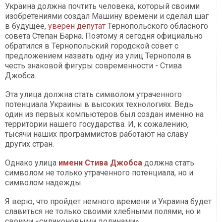
Украина должна почтить человека, который своими
изобретениями создал Машину времени и сделал шаг
в будущее,
уверен депутат
Тернопольского обласного
совета Степан Барна. Поэтому я сегодня официально
обратился в Тернопольский городской совет с
предложением назвать одну из улиц Тернополя в
честь знаковой фигуры современности - Стива
Джобса.
Эта улица должна стать символом утраченного
потенциала Украины в высоких технологиях. Ведь
один из первых компьютеров был создан именно на
территории нашего государства. И, к ​​сожалению,
тысячи наших программистов работают на славу
других стран.
Однако улица
имени Стива Джобса
должна стать
символом не только утраченного потенциала, но и
символом надежды.
Я верю, что пройдет немного времени и Украина будет
славиться не только своими хлебными полями, но и
своими «силиконовыми долинами».