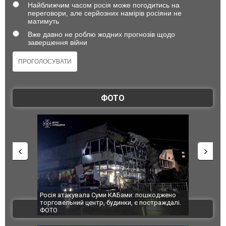
Найближчим часом росія може погодитись на
переговори, але серйозних намірів росіяни не
матимуть
Вже давно не роблю жодних прогнозів щодо
завершення війни
ФОТО
шкоджено
Українські надзвичайники врятували козуленя
СБУ за спр
страждалі.
під час ліквідації масштабної лісової пожежі у
Болгарії 
ВІДЕО
Франції
ФОТО