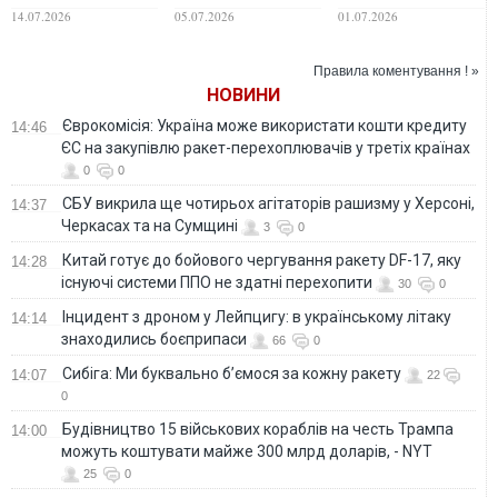
щодо затримання
поправку до
засудити "злочини
14.07.2026
05.07.2026
01.07.2026
депутата-
Конституції, яка
УПА" — RMF24
українофоба
усуває президента
Брауна
та обмежує
Правила коментування ! »
терміни депутатів
НОВИНИ
Єврокомісія: Україна може використати кошти кредиту
14:46
ЄС на закупівлю ракет-перехоплювачів у третіх країнах
0
0
СБУ викрила ще чотирьох агітаторів рашизму у Херсоні,
14:37
Черкасах та на Сумщині
3
0
Китай готує до бойового чергування ракету DF-17, яку
14:28
існуючі системи ППО не здатні перехопити
30
0
Інцидент з дроном у Лейпцигу: в українському літаку
14:14
знаходились боєприпаси
66
0
Сибіга: Ми буквально б’ємося за кожну ракету
14:07
22
0
Будівництво 15 військових кораблів на честь Трампа
14:00
можуть коштувати майже 300 млрд доларів, - NYT
25
0