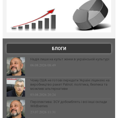
БЛОГИ
Надія лише на культ жінки в українській культурі
06.08.2026 08:49
Чому США не готові передати Україні ліцензію на
виробництво ракет Patriot: політика, безпека та
можливі альтернативи
03.08.2026 20:24
Перспектива: ЗСУ добомблять і всі інші склади
Wildberries
23.07.2026 11:31