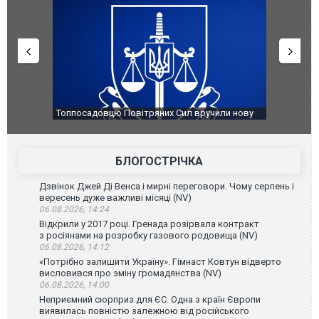
чили нову
Сили оборони уразили Ярославський НПЗ:
Неймар вл
губернатор регіону заявив про наймасштабнішу
"Сантоса".
атаку. ВІДЕО
БЛОГОСТРІЧКА
Дзвінок Джей Ді Венса і мирні переговори. Чому серпень і
вересень дуже важливі місяці (NV)
06.08.2026, 14:24
Відкрили у 2017 році. Гренада розірвала контракт
з росіянами на розробку газового родовища (NV)
06.08.2026, 14:12
«Потрібно залишити Україну». Гімнаст Ковтун відверто
висловився про зміну громадянства (NV)
06.08.2026, 14:00
Неприємний сюрприз для ЄС. Одна з країн Європи
виявилась повністю залежною від російського