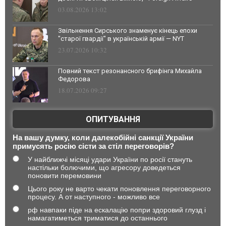
03.08.2026 13:02
Звільнення Сирського знаменує кінець епохи
"старої гвардії" в українській армії — NYT
23.07.2026 10:32
Повний текст резонансного брифінга Михайла
Федорова
18.07.2026 09:27
ОПИТУВАННЯ
На вашу думку, коли далекобійні санкції України
примусять росію сісти за стіл переговорів?
У найближчі місяці удари України по росії стануть
настільки болючими, що агресору доведеться
поновити перемовини
Цього року не варто чекати поновлення переговорного
процесу. А от наступного - можливо все
рф навпаки піде на ескалацію попри здоровий глузд і
намагатиметься триматися до останнього