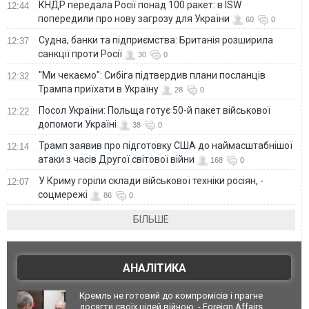
КНДР передала Росії понад 100 ракет: в ISW
12:44
попередили про нову загрозу для України
60
0
Судна, банки та підприємства: Британія розширила
12:37
санкції проти Росії
30
0
"Ми чекаємо": Сибіга підтвердив плани посланців
12:32
Трампа приїхати в Україну
28
0
Посол України: Польща готує 50-й пакет військової
12:22
допомоги Україні
38
0
Трамп заявив про підготовку США до наймасштабнішої
12:14
атаки з часів Другої світової війни
168
0
У Криму горіли склади військової техніки росіян, -
12:07
соцмережі
86
0
БІЛЬШЕ
АНАЛІТИКА
Кремль не готовий до компромісів і прагне
досягти своїх цілей війною, - Foreign Affairs