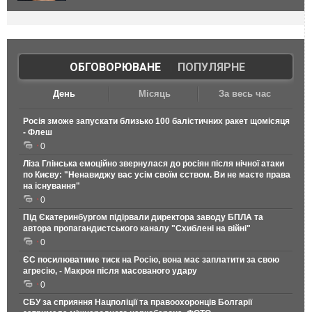
ОБГОВОРЮВАНЕ
|
ПОПУЛЯРНЕ
День
Місяць
За весь час
Росія зможе запускати близько 100 балістичних ракет щомісяця
- Флеш
0
Ліза Глінська емоційно звернулася до росіян після нічної атаки
по Києву: "Ненавиджу вас усім своїм єством. Ви не маєте права
на існування"
0
Під Єкатеринбургом підірвали директора заводу БПЛА та
автора пропагандистського каналу "Схиблені на війні"
0
ЄС посилюватиме тиск на Росію, вона має заплатити за свою
агресію, - Макрон після масованого удару
0
СБУ за сприяння Нацполіції та правоохоронців Болгарії