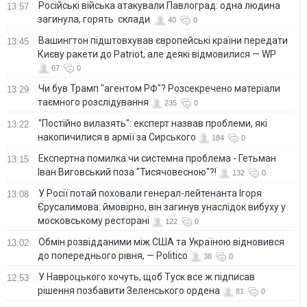
Російські війська атакували Павлоград: одна людина
13:57
загинула, горять склади
40
0
Вашингтон підштовхував європейські країни передати
13:45
Києву ракети до Patriot, але деякі відмовилися — WP
67
0
Чи був Трамп "агентом РФ"? Розсекречено матеріали
13:29
таємного розслідування
235
0
"Постійно вилазять": експерт назвав проблеми, які
13:22
накопичилися в армії за Сирського
184
0
Eкспертна помилка чи системна проблема - Гетьман
13:15
Іван Виговський поза "Тисячовесною"?!
132
0
У Росії потай поховали генерал-лейтенанта Ігоря
13:08
Єрусалимова: ймовірно, він загинув унаслідок вибуху у
московському ресторані
122
0
Обмін розвідданими між США та Україною відновився
13:02
до попереднього рівня, — Politico
38
0
У Навроцького хочуть, щоб Туск все ж підписав
12:53
рішення позбавити Зеленського ордена
81
0