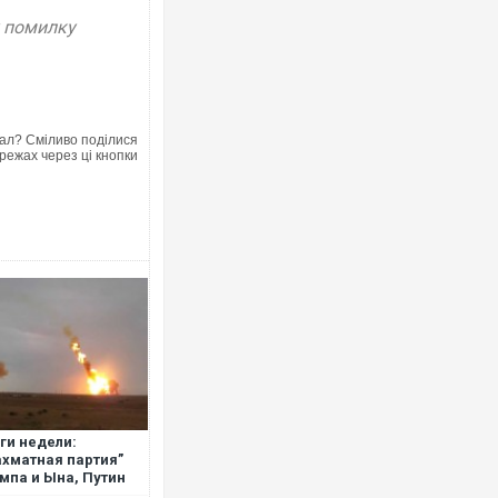
у помилку
ал? Сміливо поділися
режах через ці кнопки
ги недели:
хматная партия”
мпа и Ына, Путин
ть балуется