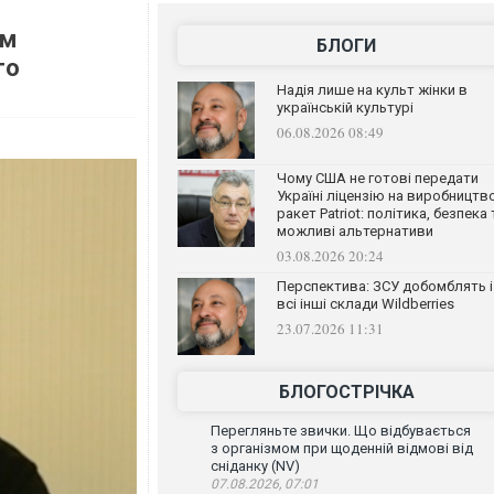
ем
БЛОГИ
го
Надія лише на культ жінки в
українській культурі
06.08.2026 08:49
Чому США не готові передати
Україні ліцензію на виробництв
ракет Patriot: політика, безпека 
можливі альтернативи
03.08.2026 20:24
Перспектива: ЗСУ добомблять і
всі інші склади Wildberries
23.07.2026 11:31
БЛОГОСТРІЧКА
Перегляньте звички. Що відбувається
з організмом при щоденній відмові від
сніданку (NV)
07.08.2026, 07:01