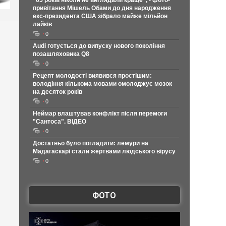
"65 років ніколи не виглядали краще", - фото-
привітання Мішель Обами до дня народження
екс-президента США зібрало майже мільйон
лайків
0
Audi готується до випуску нового покоління
позашляховика Q8
0
Рецепт молодості виявився простішим:
володіння кількома мовами омолоджує мозок
на десяток років
0
Неймар влаштував конфлікт після перемоги
"Сантоса". ВІДЕО
0
Достатньо було погладити: лемури на
Мадагаскарі стали жертвами людського вірусу
0
ФОТО