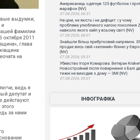
Американець одягнув 125 футболок і проб
марафон (NV)
07.08.2026, 06:31
овые выдумки,
Не ціни, не якість і не дефіцит: і у чому
 и
проблема улюбленого напою покоління Z
навколо якого хайп у всьому світі (NV)
 нашей фамилии
07.08.2026, 06:01
6 октября 2011
Знайшли більш прибутковий напрямок. Sh
вщина», глава
продає весь свій «зелений» бізнес у Євро
ьківщина
(NV)
еочата на
07.08.2026, 05:31
Убивство Ігоря Комарова. Ветеран Krake
Новостройний після повернення з Балі д
тижні не виходив з дому — ЗМІ (NV)
07.08.2026, 05:01
егче, ведь я
ный депутат и
ІНФОГРАФІКА
е действуют.
 этого
едь за нами
го
основании