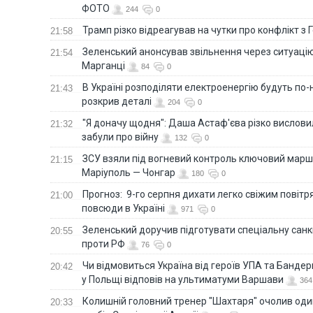
ФОТО
244
0
Трамп різко відреагував на чутки про конфлікт з 
21:58
Зеленський анонсував звільнення через ситуацію
21:54
Марганці
84
0
В Україні розподіляти електроенергію будуть по
21:43
розкрив деталі
204
0
"Я доначу щодня": Даша Астаф'єва різко висловила
21:32
забули про війну
132
0
ЗСУ взяли під вогневий контроль ключовий марш
21:15
Маріуполь — Чонгар
180
0
Прогноз: 9-го серпня дихати легко свіжим повіт
21:00
повсюди в Україні
971
0
Зеленський доручив підготувати спеціальну санк
20:55
проти РФ
76
0
Чи відмовиться Україна від героїв УПА та Бандер
20:42
у Польщі відповів на ультиматуми Варшави
364
Колишній головний тренер "Шахтаря" очолив оди
20:33