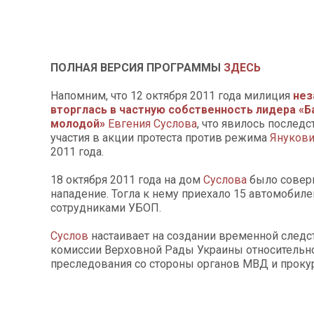
ПОЛНАЯ ВЕРСИЯ ПРОГРАММЫ
ЗДЕСЬ
Напомним, что 12 октября 2011 года милиция
нез
вторглась в частную собственность лидера «
молодой»
Евгения Суслова
, что явилось послед
участия в акции протеста против режима
Янукови
2011 года.
18 октября 2011 года на дом
Суслова
было совер
нападение. Тогла к нему приехало 15 автомобиле
сотрудниками УБОП.
Суслов
настаивает на создании временной следс
комиссии Верховной Рады Украины относительн
преследования со стороны органов МВД и проку