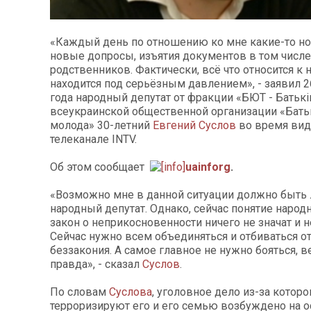
«Каждый день по отношению ко мне какие-то н
новые допросы, изъятия документов в том числе
родственников. Фактически, всё что относится к
находится под серьёзным давлением», - заявил 2
года народный депутат от фракции «БЮТ - Батькі
всеукраинской общественной организации «Бат
молода» 30-летний
Евгений Суслов
во время вид
телеканале INTV.
Об этом сообщает
uainforg
.
«Возможно мне в данной ситуации должно быть л
народный депутат. Однако, сейчас понятие народ
закон о неприкосновенности ничего не значат и н
Сейчас нужно всем объединяться и отбиваться от
беззакония. А самое главное не нужно бояться, в
правда», - сказал
Суслов
.
По словам
Суслова
, уголовное дело из-за которо
терроризируют его и его семью возбуждено на 