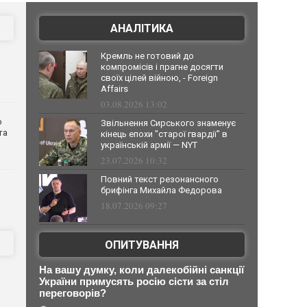
АНАЛІТИКА
Кремль не готовий до
компромісів і прагне досягти
своїх цілей війною, - Foreign
Affairs
03.08.2026 13:02
о
Звільнення Сирського знаменує
та
кінець епохи "старої гвардії" в
українській армії — NYT
23.07.2026 10:32
Повний текст резонансного
брифінга Михайла Федорова
18.07.2026 09:27
ОПИТУВАННЯ
На вашу думку, коли далекобійні санкції
України примусять росію сісти за стіл
переговорів?