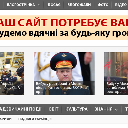
БЛОГОСТРІЧКА
ДОСЬЄ
БЛОГОЖАБИ
ФОТО
ВІДЕО
 Україні
Вибух у ресторані в Москві:
Вибух у Мос
ot, бо у США
ціллю був головком ВКС Росії,
загиблими: 
пр...
ресторан...
АДЗВИЧАЙНІ ПОДІЇ
СВІТ
КУЛЬТУРА
ЗНАННЯ
ТАРИФИ
ПОДВИГИ УКРАЇНЦІВ