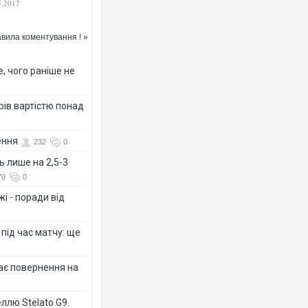
5.2017
зовым оружием”,
сийский космос –
!
вила коментування ! »
, чого раніше не
рів вартістю понад
ення
232
0
ь лише на 2,5-3
70
0
і - поради від
 під час матчу: ще
дає повернення на
ллю Stelato G9.