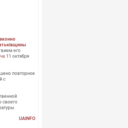
Росія атакувала Суми КАБами: пошк
аконно
торговельний центр, будинки, є постр
Батьківщины
ФОТО
ствием его
ча
11 октября
шено повторное
й с
твенной
о своего
ратуры.
Топпосадовцю Повітряних Сил вручи
підозру
UAINFO