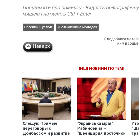
Повідомити про помилку - Виділіть орфографічн
мишею і натисніть Ctrl + Enter
Евгений Суслов
«Батьківщина молода»
Сподобався матері
ним в соцме
ІНШІ НОВИНИ ПО ТЕМІ
Олещук: Прямые
"Українська мрія"
Ито
переговоры с
Рабиновича –
“Ша
Донбассом и развитие
"Швейцария Восточной
Тра
отношений со
Европы". Команду
опя