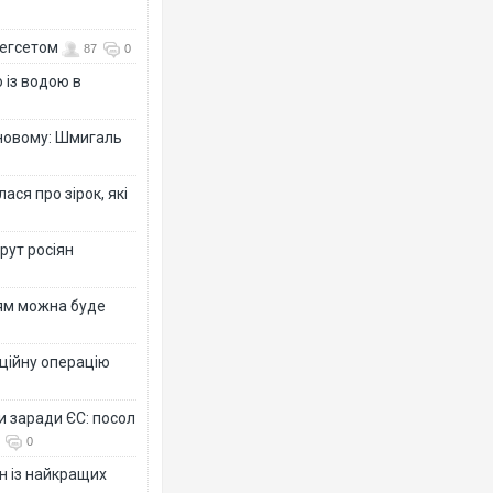
Гегсетом
87
0
 із водою в
-новому: Шмигаль
ся про зірок, які
рут росіян
рям можна буде
ційну операцію
и заради ЄС: посол
0
н із найкращих