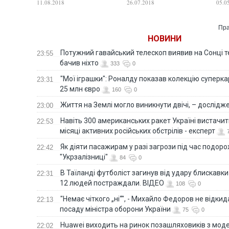
11.08.2018
26.07.2018
05.0
странами СНГ — это
менеджеров
“га
запросы электората
определили зрители
рос
партии "За життя"
всё
Пра
НОВИНИ
Потужний гавайський телескоп виявив на Сонці те
23:55
бачив ніхто
333
0
"Мої іграшки": Роналду показав колекцію суперка
23:31
25 млн євро
160
0
Життя на Землі могло виникнути двічі, – дослідж
23:00
Навіть 300 американських ракет Україні вистачит
22:53
місяці активних російських обстрілів - експерт
Як діяти пасажирам у разі загрози під час подорож
22:42
"Укрзалізниці"
84
0
В Таїланді футболіст загинув від удару блискавки
22:31
12 людей постраждали. ВІДЕО
108
0
"Немає чіткого „ні“", - Михайло Федоров не відки
22:13
посаду міністра оборони України
75
0
Huawei виходить на ринок позашляховиків з моде
22:02