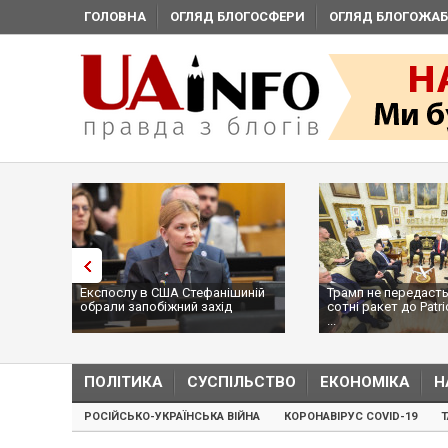
ГОЛОВНА
ОГЛЯД БЛОГОСФЕРИ
ОГЛЯД БЛОГОЖАБ
Експослу в США Стефанішиній
Трамп не передасть
обрали запобіжний захід
сотні ракет до Patri
...
ПОЛІТИКА
СУСПІЛЬСТВО
ЕКОНОМІКА
Н
РОСІЙСЬКО-УКРАЇНСЬКА ВІЙНА
КОРОНАВІРУС COVID-19