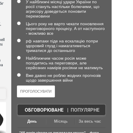
У найближчі місяці удари України по
іг
росії стануть настільки болючими, що
агресору доведеться поновити
перемовини
Цього року не варто чекати поновлення
,
переговорного процесу. А от наступного
- можливо все
ell
рф навпаки піде на ескалацію попри
пі
здоровий глузд і намагатиметься
триматися до останнього
Найближчим часом росія може
n
погодитись на переговори, але
ва
серйозних намірів росіяни не матимуть
Вже давно не роблю жодних прогнозів
щодо завершення війни
ОБГОВОРЮВАНЕ
|
ПОПУЛЯРНЕ
День
Місяць
За весь час