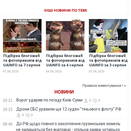
ІНШІ НОВИНИ ПО ТЕМІ
Підбірка блогожаб
Підбірка блогожаб
Підбірка блогожаб
та фотоприколів від
та фотоприколів від
та фотоприколів від
UAINFO за 7 серпня
UAINFO за 4 серпня
UAINFO за 3 серпня
07.08.2026
04.08.2026
03.08.2026
Правила коментування ! »
НОВИНИ
Ворог ударив по поїзду Київ-Суми
10:21
0
0
Дрони СБС уразили ще 12 суден "тіньового флоту" РФ
10:13
4
0
Дії РФ щодо повного захоплення грузинських земель
09:48
не залишаться без відповіді - спільна заява чотирьох