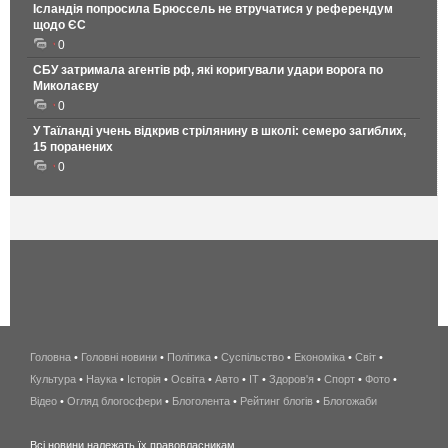
Ісландія попросила Брюссель не втручатися у референдум
щодо ЄС
0
СБУ затримала агентів рф, які коригували удари ворога по
Миколаєву
0
У Таїланді учень відкрив стрілянину в школі: семеро загиблих,
15 поранених
0
Головна
•
Головні новини
•
Політика
•
Суспільство
•
Економіка
беспроводной
•
Світ
•
Культура
•
Наука
•
Історія
•
Освіта
•
Авто
•
IT
•
Здоров'я
интернет
•
Спорт
•
Фото
•
Відео
•
Огляд блогосфери
•
Блоголента
•
Рейтинг блогів
киев
•
Блогожаби
и
Всі новини належать їх правовласникам.
область