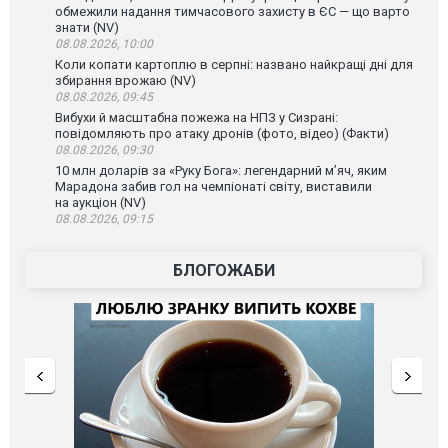
обмежили надання тимчасового захисту в ЄС — що варто
знати (NV)
08.08.2026, 10:00
Коли копати картоплю в серпні: названо найкращі дні для
збирання врожаю (NV)
08.08.2026, 09:45
Вибухи й масштабна пожежа на НПЗ у Сизрані:
повідомляють про атаку дронів (фото, відео) (Факти)
08.08.2026, 09:30
10 млн доларів за «Руку Бога»: легендарний м’яч, яким
Марадона забив гол на чемпіонаті світу, виставили
на аукціон (NV)
08.08.2026, 09:15
БЛОГОЖАБИ