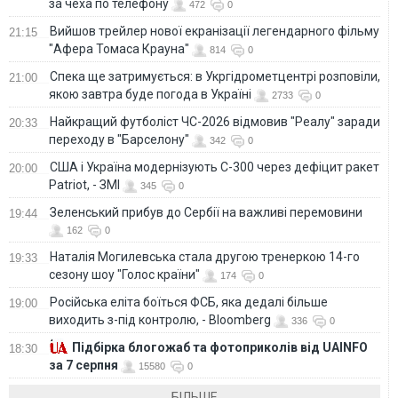
за чеха по телефону
472
0
Вийшов трейлер нової екранізації легендарного фільму
21:15
"Афера Томаса Крауна"
814
0
Спека ще затримується: в Укргідрометцентрі розповіли,
21:00
якою завтра буде погода в Україні
2733
0
Найкращий футболіст ЧС-2026 відмовив "Реалу" заради
20:33
переходу в "Барселону"
342
0
США і Україна модернізують С-300 через дефіцит ракет
20:00
Patriot, - ЗМІ
345
0
Зеленський прибув до Сербії на важливі перемовини
19:44
162
0
Наталія Могилевська стала другою тренеркою 14-го
19:33
сезону шоу "Голос країни"
174
0
Російська еліта боїться ФСБ, яка дедалі більше
19:00
виходить з-під контролю, - Bloomberg
336
0
Підбірка блогожаб та фотоприколів від UAINFO
18:30
за 7 серпня
15580
0
БІЛЬШЕ