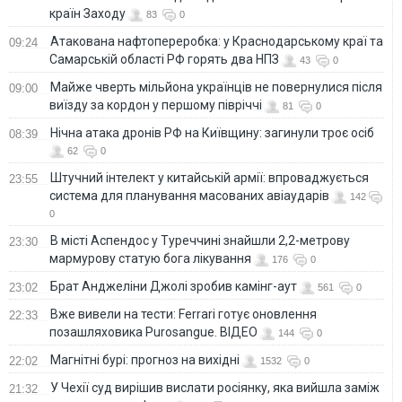
країн Заходу
83
0
Атакована нафтопереробка: у Краснодарському краї та
09:24
Самарській області РФ горять два НПЗ
43
0
Майже чверть мільйона українців не повернулися після
09:00
виїзду за кордон у першому півріччі
81
0
Нічна атака дронів РФ на Київщину: загинули троє осіб
08:39
62
0
Штучний інтелект у китайській армії: впроваджується
23:55
система для планування масованих авіаударів
142
0
В місті Аспендос у Туреччині знайшли 2,2-метрову
23:30
мармурову статую бога лікування
176
0
Брат Анджеліни Джолі зробив камінг-аут
23:02
561
0
Вже вивели на тести: Ferrari готує оновлення
22:33
позашляховика Purosangue. ВІДЕО
144
0
Магнітні бурі: прогноз на вихідні
22:02
1532
0
У Чехії суд вирішив вислати росіянку, яка вийшла заміж
21:32