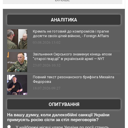
АНАЛІТИКА
Кремль не готовий до компромісів і прагне
досягти своїх цілей війною, - Foreign Affairs
03.08.2026 13:02
Звільнення Сирського знаменує кінець епохи
"старої гвардії" в українській армії — NYT
23.07.2026 10:32
Повний текст резонансного брифінга Михайла
Федорова
18.07.2026 09:27
ОПИТУВАННЯ
На вашу думку, коли далекобійні санкції України
примусять росію сісти за стіл переговорів?
У найближчі місяці удари України по росії стануть