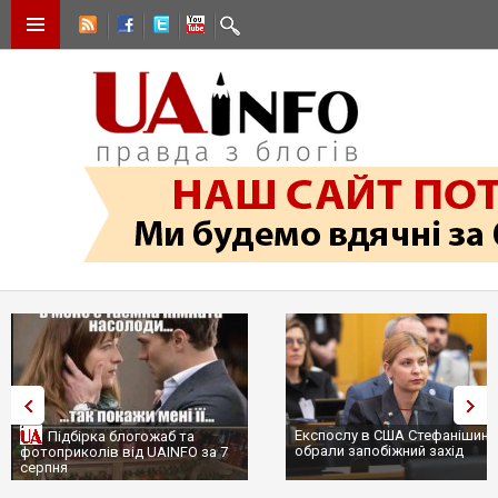
Експослу в США Стефанішині
Підбірка блогожаб та
обрали запобіжний захід
фотоприколів від UAINFO за 7
серпня