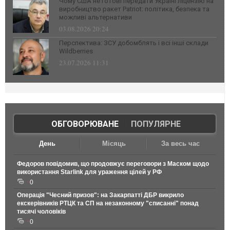
Чому США не готові передати Україні ліцензію на
виробництво ракет Patriot: політика, безпека та
можливі альтернативи
03.08.2026 20:24
Перспектива: ЗСУ добомблять і всі інші склади
Wildberries
23.07.2026 11:31
ОБГОВОРЮВАНЕ
|
ПОПУЛЯРНЕ
День
Місяць
За весь час
Федоров повідомив, що продовжує переговори з Маском щодо
використання Starlink для ураження цілей у РФ
0
Операція "Чесний призов": на Закарпатті ДБР викрило
екскерівників РТЦК та СП на незаконному "списанні" понад
тисячі чоловіків
0