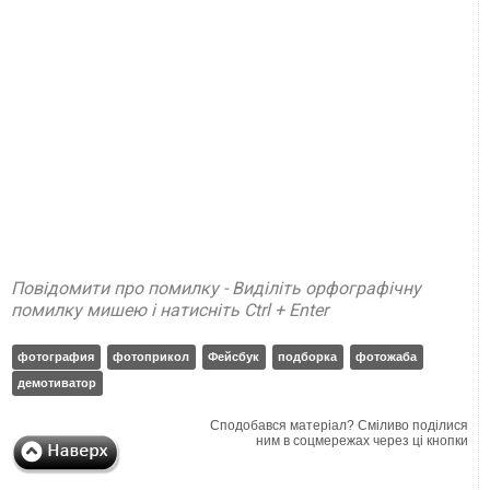
Повідомити про помилку - Виділіть орфографічну
помилку мишею і натисніть Ctrl + Enter
фотография
фотоприкол
Фейсбук
подборка
фотожаба
демотиватор
Сподобався матеріал? Сміливо поділися
ним в соцмережах через ці кнопки