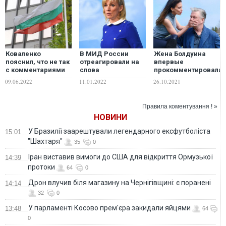
Коваленко
В МИД России
Жена Болдуина
пояснил, что не так
отреагировали на
впервые
с комментариями
слова
прокомментировала
относительно
евродепутата,
убийство украинки
09.06.2022
11.01.2022
26.10.2021
позиции Болгарии
пригрозившего
Гатчинс
по вопросу
дать России "по
поставок оружия
яйцам"
Правила коментування ! »
Украине
НОВИНИ
У Бразилії заарештували легендарного ексфутболіста
15:01
"Шахтаря"
35
0
Іран виставив вимоги до США для відкриття Ормузької
14:39
протоки
64
0
Дрон влучив біля магазину на Чернігівщині: є поранені
14:14
32
0
У парламенті Косово прем'єра закидали яйцями
13:48
64
0