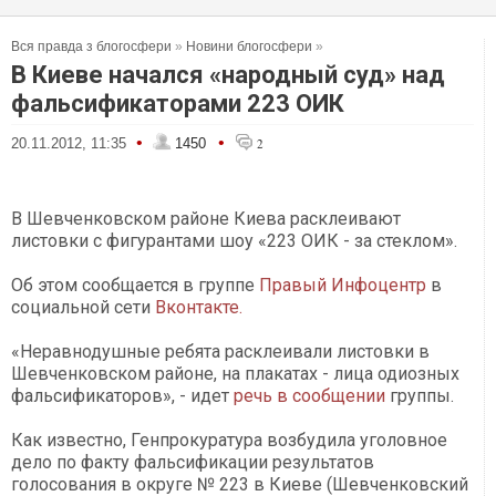
Вся правда з блогосфери
»
Новини блогосфери
»
В Киеве начался «народный суд» над
фальсификаторами 223 ОИК
•
•
20.11.2012, 11:35
1450
2
В Шевченковском районе Киева расклеивают
листовки с фигурантами шоу «223 ОИК - за стеклом».
Об этом сообщается в группе
Правый Инфоцентр
в
социальной сети
Вконтакте.
«Неравнодушные ребята расклеивали листовки в
Шевченковском районе, на плакатах - лица одиозных
фальсификаторов», - идет
речь в сообщении
группы.
Как известно, Генпрокуратура возбудила уголовное
дело по факту фальсификации результатов
голосования в округе № 223 в Киеве (Шевченковский