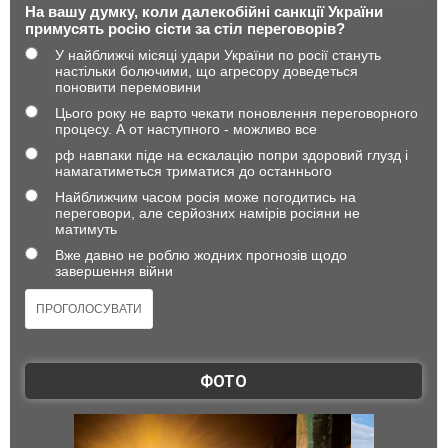
На вашу думку, коли далекобійні санкції України
примусять росію сісти за стіл переговорів?
У найближчі місяці удари України по росії стануть
настільки болючими, що агресору доведеться
поновити перемовини
Цього року не варто чекати поновлення переговорного
процесу. А от наступного - можливо все
рф навпаки піде на ескалацію попри здоровий глузд і
намагатиметься триматися до останнього
Найближчим часом росія може погодитись на
переговори, але серйозних намірів росіяни не
матимуть
Вже давно не роблю жодних прогнозів щодо
завершення війни
ФОТО