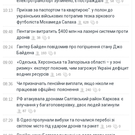
електротранспорт зупинено, є постраждалі
58
0
Приїхав за паспортом та квартирою": у полон до
10:13
українських військових потрапив тезка зіркового
футболіста Мохамеда Салаха
628
0
Пентагон витратить $400 млн на лазерні системи проти
09:48
дронів
38
0
Гантер Байден повідомив про погіршення стану Джо
09:24
Байдена
193
0
«Одеська, Херсонська та Запорізька області – у зоні
09:00
ризику»: експерт пояснив, чим загрожує Україні дефіцит
водних ресурсів
145
0
Чи призначать пенсійни виплати, якщо ніколи не
08:36
працював офіційно: пояснення
240
0
РФ атакувала дронами Салтівський район Харкова: є
08:12
влучання у багатоповерхівку, двоє людей загинули
87
0
В Одесі пролунали вибухи та почалися перебої зі
07:29
світлом: місто під ударом дронів та ракет
149
0