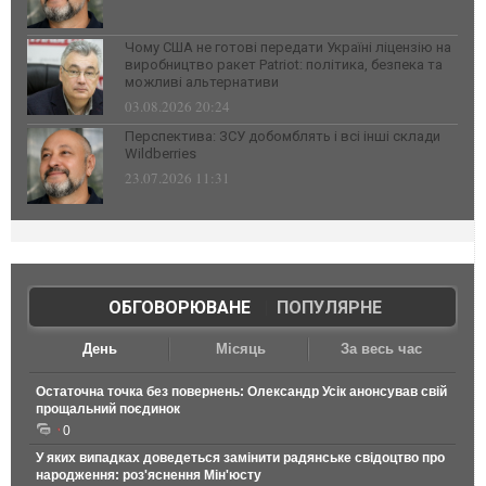
Чому США не готові передати Україні ліцензію на
виробництво ракет Patriot: політика, безпека та
можливі альтернативи
03.08.2026 20:24
Перспектива: ЗСУ добомблять і всі інші склади
Wildberries
23.07.2026 11:31
ОБГОВОРЮВАНЕ
|
ПОПУЛЯРНЕ
День
Місяць
За весь час
Остаточна точка без повернень: Олександр Усік анонсував свій
прощальний поєдинок
0
У яких випадках доведеться замінити радянське свідоцтво про
народження: роз'яснення Мін'юсту