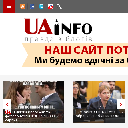
Експослу в США Стефанішині
Підбірка блогожаб та
обрали запобіжний захід
фотоприколів від UAINFO за 7
серпня