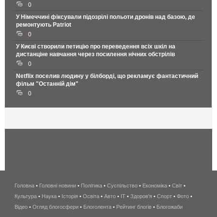
0
У Німеччині фіксували підозрілі польоти дронів над базою, де
ремонтують Patriot
0
У Києві створили петицію про переведення всіх шкіл на
дистанціне навчання через посилення нічних обстрілів
0
Netflix поселив людину у білборді, що рекламує фантастичний
фільм "Останній дім"
0
Головна
•
Головні новини
•
Політика
•
Суспільство
•
Економіка
беспроводной
•
Світ
•
Культура
•
Наука
•
Історія
•
Освіта
•
Авто
•
IT
•
Здоров'я
интернет
•
Спорт
•
Фото
•
Відео
•
Огляд блогосфери
•
Блоголента
•
Рейтинг блогів
киев
•
Блогожаби