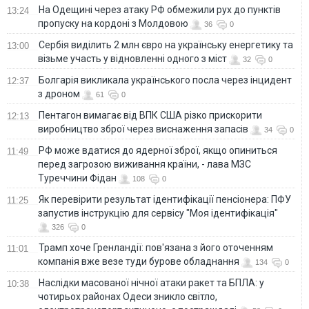
На Одещині через атаку РФ обмежили рух до пунктів
13:24
пропуску на кордоні з Молдовою
36
0
Сербія виділить 2 млн євро на українську енергетику та
13:00
візьме участь у відновленні одного з міст
32
0
Болгарія викликала українського посла через інцидент
12:37
з дроном
61
0
Пентагон вимагає від ВПК США різко прискорити
12:13
виробництво зброї через виснаження запасів
34
0
РФ може вдатися до ядерної зброї, якщо опиниться
11:49
перед загрозою виживання країни, - лава МЗС
Туреччини Фідан
108
0
Як перевірити результат ідентифікації пенсіонера: ПФУ
11:25
запустив інструкцію для сервісу "Моя ідентифікація"
326
0
Трамп хоче Гренландії: пов'язана з його оточенням
11:01
компанія вже везе туди бурове обладнання
134
0
Наслідки масованої нічної атаки ракет та БПЛА: у
10:38
чотирьох районах Одеси зникло світло,