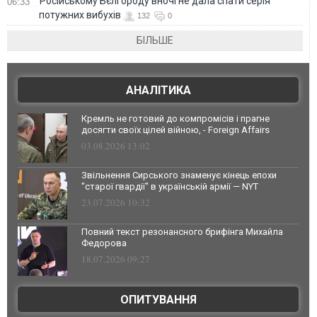
Російському Бєлгороду вночі не дала спати серія
06:33
потужних вибухів
132
0
БІЛЬШЕ
АНАЛІТИКА
Кремль не готовий до компромісів і прагне
досягти своїх цілей війною, - Foreign Affairs
03.08.2026 13:02
Звільнення Сирського знаменує кінець епохи
"старої гвардії" в українській армії — NYT
23.07.2026 10:32
Повний текст резонансного брифінга Михайла
Федорова
18.07.2026 09:27
ОПИТУВАННЯ