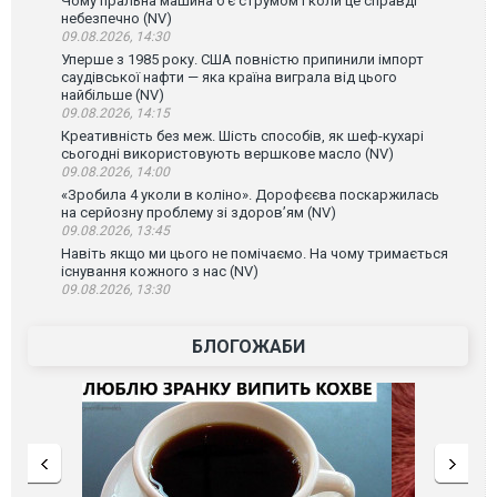
Чому пральна машина б'є струмом і коли це справді
небезпечно (NV)
09.08.2026, 14:30
Уперше з 1985 року. США повністю припинили імпорт
саудівської нафти — яка країна виграла від цього
найбільше (NV)
09.08.2026, 14:15
Креативність без меж. Шість способів, як шеф-кухарі
сьогодні використовують вершкове масло (NV)
09.08.2026, 14:00
«Зробила 4 уколи в коліно». Дорофєєва поскаржилась
на серйозну проблему зі здоров’ям (NV)
09.08.2026, 13:45
Навіть якщо ми цього не помічаємо. На чому тримається
існування кожного з нас (NV)
09.08.2026, 13:30
БЛОГОЖАБИ