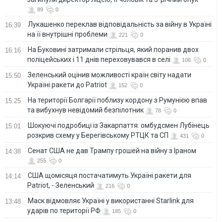
89
0
Лукашенко переклав відповідальність за війну в Україні
16:39
на її внутрішні проблеми
221
0
На Буковині затримали стрільця, який поранив двох
16:16
поліцейських і 11 днів переховувався в селі
106
0
Зеленський оцінив можливості країн світу надати
15:50
Україні ракети до Patriot
152
0
На території Болгарії поблизу кордону з Румунією впав
15:25
та вибухнув невідомий безпілотник
78
0
Шокуючі подробиці із Закарпаття: омбудсмен Лубінець
15:01
розкрив схему у Берегівському РТЦК та СП
431
0
Сенат США не дав Трампу грошей на війну з Іраном
14:38
255
0
США щомісяця постачатимуть Україні ракети для
14:14
Patriot, - Зеленський
216
0
Маск відмовляє Україні у використанні Starlink для
13:48
ударів по території РФ
185
0