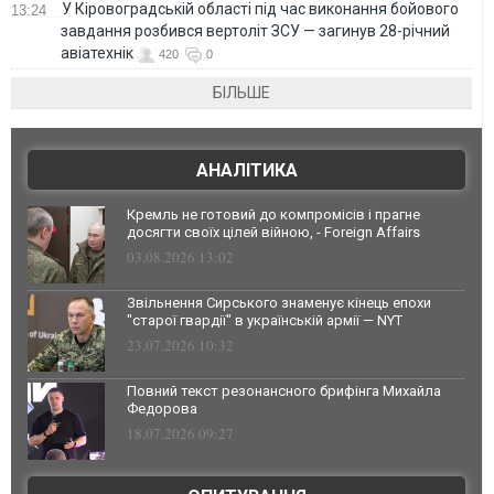
У Кіровоградській області під час виконання бойового
13:24
завдання розбився вертоліт ЗСУ — загинув 28-річний
авіатехнік
420
0
БІЛЬШЕ
АНАЛІТИКА
Кремль не готовий до компромісів і прагне
досягти своїх цілей війною, - Foreign Affairs
03.08.2026 13:02
Звільнення Сирського знаменує кінець епохи
"старої гвардії" в українській армії — NYT
23.07.2026 10:32
Повний текст резонансного брифінга Михайла
Федорова
18.07.2026 09:27