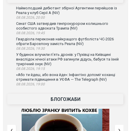
Наймолодший дебютант збірної Аргентини перейшов із
Реала у клуб Серії А (NV)
08.08.2026, 20:00
Сенат США затвердив генпрокурором колишнього
особистого адвоката Трампа (NV)
08.08.2026, 19:45
Гвардіола переконав найкращого футболіста ЧС-2026
обрати Барселону замість Реала (NV)
08.08.2026, 19:30
У будинок влучили п’ять дронів: у Пухівці на Київщині
внаслідок нічної атаки РФ загинули дідусь, бабуся та їхній
трирічний онук (NV)
08.08.2026, 19:15
«Або ти йдеш, або вона йде»: Інфантіно допоміг коханці
отримати підвищення в УЄФА — The Telegraph (NV)
08.08.2026, 19:00
БЛОГОЖАБИ