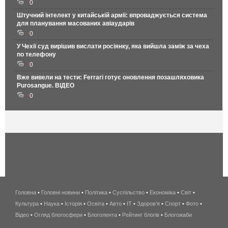
0
Штучний інтелект у китайській армії: впроваджується система
для планування масованих авіаударів
0
У Чехії суд вирішив вислати росіянку, яка вийшла заміж за чеха
по телефону
0
Вже вивели на тести: Ferrari готує оновлення позашляховика
Purosangue. ВІДЕО
0
Головна
•
Головні новини
•
Політика
•
Суспільство
•
Економіка
беспроводной
•
Світ
•
Культура
•
Наука
•
Історія
•
Освіта
•
Авто
•
IT
•
Здоров'я
интернет
•
Спорт
•
Фото
•
Відео
•
Огляд блогосфери
•
Блоголента
•
Рейтинг блогів
киев
•
Блогожаби
и