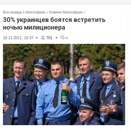
Вся правда з блогосфери
»
Новини блогосфери
»
30% украинцев боятся встретить
ночью милиционера
•
•
10.11.2011, 19:37
701
0