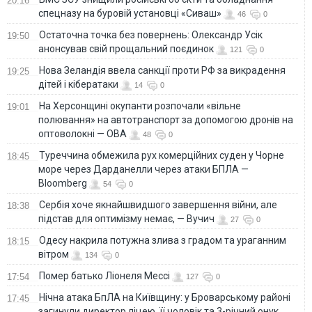
20:16
спецназу на буровій установці «Сиваш»
46
0
Остаточна точка без повернень: Олександр Усік
19:50
анонсував свій прощальний поєдинок
121
0
Нова Зеландія ввела санкції проти РФ за викрадення
19:25
дітей і кібератаки
14
0
На Херсонщині окупанти розпочали «вільне
19:01
полювання» на автотранспорт за допомогою дронів на
оптоволокні — ОВА
48
0
Туреччина обмежила рух комерційних суден у Чорне
18:45
море через Дарданелли через атаки БПЛА —
Bloomberg
54
0
Сербія хоче якнайшвидшого завершення війни, але
18:38
підстав для оптимізму немає, — Вучич
27
0
Одесу накрила потужна злива з градом та ураганним
18:15
вітром
134
0
Помер батько Ліонеля Мессі
17:54
127
0
Нічна атака БпЛА на Київщину: у Броварському районі
17:45
загинули директор ліцею, її чоловік та 3-річний онук