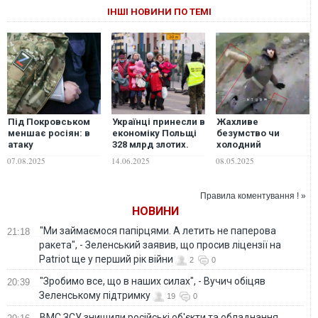
ІНШІ НОВИНИ ПО ТЕМІ
Під Покровськом
Українці принесли в
Жахливе
меншає росіян: в
економіку Польщі
безумство чи
атаку
328 млрд злотих.
холодний
відправляють
Допомога їм
розрахунок? Чому
07.08.2025
14.06.2025
08.05.2025
поранених, навіть
коштувала Польщі
росіяни ходять в
на милицях, –
лише 40 млрд.
атаки на милицях
військова
Правила коментування ! »
НОВИНИ
"Ми займаємося папірцями. А летить не паперова
21:18
ракета", - Зеленський заявив, що просив ліцензії на
Patriot ще у перший рік війни
2
0
"Зробимо все, що в наших силах", - Вучич обіцяв
20:39
Зеленському підтримку
19
0
ВМС ЗСУ знищили російські об'єкти та обладнання