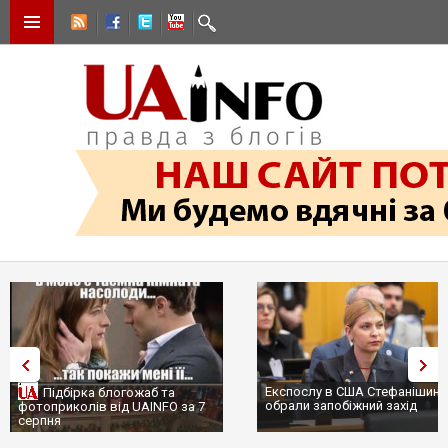
Експослу в США Стефанішині
Підбірка блогожаб та
обрали запобіжний захід
фотоприколів від UAINFO за 7
серпня