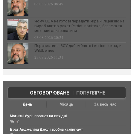
06.08.2026 08:49
Чому США не готові передати Україні ліцензію на
виробництво ракет Patriot: політика, безпека та
можливі альтернативи
03.08.2026 20:24
Перспектива: ЗСУ добомблять і всі інші склади
Wildberries
23.07.2026 11:31
ОБГОВОРЮВАНЕ
|
ПОПУЛЯРНЕ
День
Місяць
За весь час
Магнітні бурі: прогноз на вихідні
0
Брат Анджеліни Джолі зробив камінг-аут