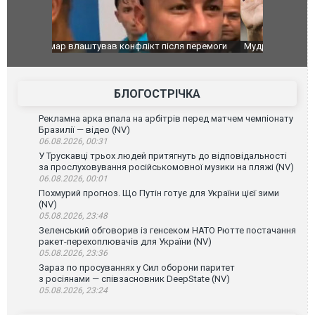
перемоги
Мудрик провів перший матч за "Челсі" після
Українські
допінгової дискваліфікації. ВІДЕО
під час лік
Франції
БЛОГОСТРІЧКА
Рекламна арка впала на арбітрів перед матчем чемпіонату
Бразилії — відео (NV)
06.08.2026, 00:31
У Трускавці трьох людей притягнуть до відповідальності
за прослуховування російськомовної музики на пляжі (NV)
06.08.2026, 00:01
Похмурий прогноз. Що Путін готує для України цієї зими
(NV)
05.08.2026, 23:48
Зеленський обговорив із генсеком НАТО Рютте постачання
ракет-перехоплювачів для України (NV)
05.08.2026, 23:36
Зараз по просуваннях у Сил оборони паритет
з росіянами — співзасновник DeepState (NV)
05.08.2026, 23:24