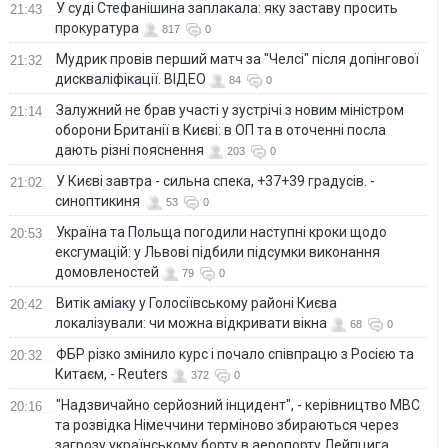
У суді Стефанішина заплакала: яку заставу просить
21:43
прокуратура
817
0
Мудрик провів перший матч за "Челсі" після допінгової
21:32
дискваліфікації. ВІДЕО
84
0
Залужний не брав участі у зустрічі з новим міністром
21:14
оборони Британії в Києві: в ОП та в оточенні посла
дають різні пояснення
203
0
У Києві завтра - сильна спека, +37+39 градусів. -
21:02
синоптикиня
53
0
Україна та Польща погодили наступні кроки щодо
20:53
ексгумацій: у Львові підбили підсумки виконання
домовленостей
79
0
Витік аміаку у Голосіївському районі Києва
20:42
локалізували: чи можна відкривати вікна
68
0
ФБР різко змінило курс і почало співпрацю з Росією та
20:32
Китаєм, - Reuters
372
0
"Надзвичайно серйозний інцидент", - керівництво МВС
20:16
та розвідка Німеччини терміново збираються через
загрозу українському борту в аеропорту Лейпцига