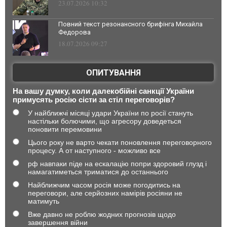
23.07.2026 10:32
Повний текст резонансного брифінга Михайла
Федорова
18.07.2026 09:27
ОПИТУВАННЯ
На вашу думку, коли далекобійні санкції України
примусять росію сісти за стіл переговорів?
У найближчі місяці удари України по росії стануть
настільки болючими, що агресору доведеться
поновити перемовини
Цього року не варто чекати поновлення переговорного
процесу. А от наступного - можливо все
рф навпаки піде на ескалацію попри здоровий глузд і
намагатиметься триматися до останнього
Найближчим часом росія може погодитись на
переговори, але серйозних намірів росіяни не
матимуть
Вже давно не роблю жодних прогнозів щодо
завершення війни