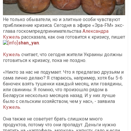
Не только обыватели, но и элитные особи чувствуют
приближение кризиса. Сегодня в эфире «Эра-FM» экс-
глава госкомпредпринимательства
Александра
Кужель
рассказала, как она готовится к кризису, пишет
shan_yan
.
Кужель
считает, что сегодня жители Украины должны
готовиться к кризису, пока не поздно.
«Никто за нас не подумает. Что я предлагаю друзьям и
сама лично делаю? Я стараюсь, например, хотя бы 5-6
баночек взять тушенки каждый месяц, или говядины,
или свинины. Я помню, что произошло рядом в
Беларуси несколько месяцев назад. И у них лучше
было с сельским хозяйством, чем у нас», - заявила
Кужель
.
Она также не советует брать слишком много
продуктов, потому что они пропадут. Деньги нужно
тратить на «картофель, морковь, капусту, сало и если