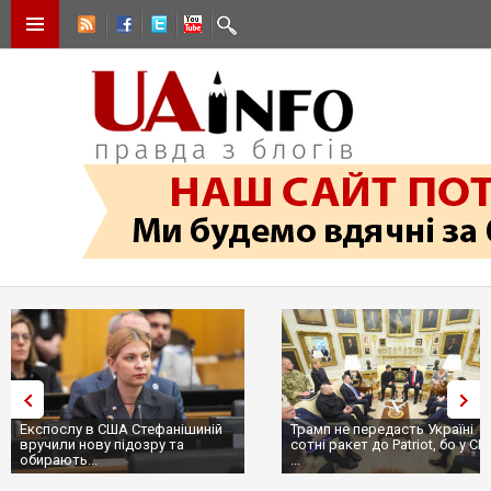
Експослу в США Стефанішиній
Трамп не передасть Україні
вручили нову підозру та
сотні ракет до Patriot, бо у С
обирають...
...