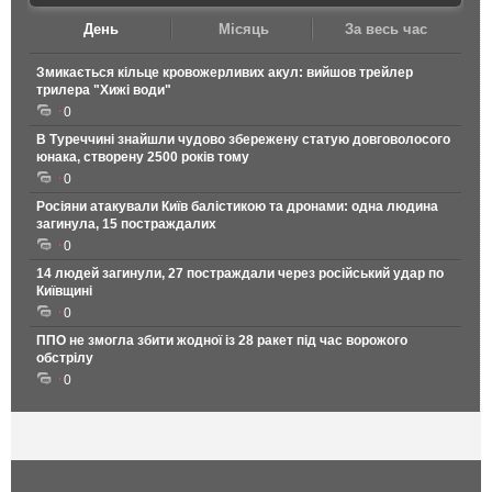
День
Місяць
За весь час
Змикається кільце кровожерливих акул: вийшов трейлер
трилера "Хижі води"
0
В Туреччині знайшли чудово збережену статую довговолосого
юнака, створену 2500 років тому
0
Росіяни атакували Київ балістикою та дронами: одна людина
загинула, 15 постраждалих
0
14 людей загинули, 27 постраждали через російський удар по
Київщині
0
ППО не змогла збити жодної із 28 ракет під час ворожого
обстрілу
0