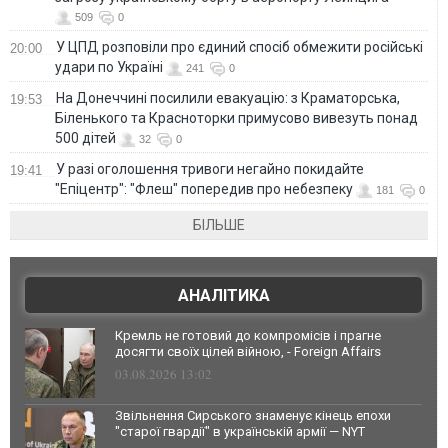
509
0
У ЦПД розповіли про єдиний спосіб обмежити російські
20:00
удари по Україні
241
0
На Донеччині посилили евакуацію: з Краматорська,
19:53
Біленького та Красноторки примусово вивезуть понад
500 дітей
32
0
У разі оголошення тривоги негайно покидайте
19:41
"Епіцентр": "Флеш" попередив про небезпеку
181
0
БІЛЬШЕ
АНАЛІТИКА
Кремль не готовий до компромісів і прагне
досягти своїх цілей війною, - Foreign Affairs
03.08.2026 13:02
Звільнення Сирського знаменує кінець епохи
"старої гвардії" в українській армії — NYT