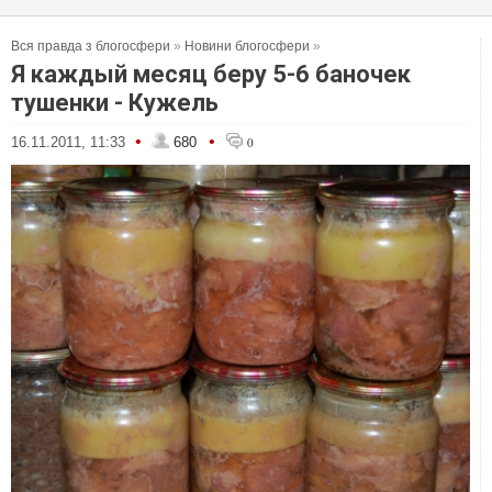
Вся правда з блогосфери
»
Новини блогосфери
»
Я каждый месяц беру 5-6 баночек
тушенки - Кужель
•
•
16.11.2011, 11:33
680
0