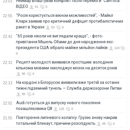
Неймар влаштував конфлікт після перемоги "Сантоса".
23:03
ВІДЕО
51
0
"Росія користується вікном можливостей", - Майкл
22:55
Кларк заявив про критичний дефіцит протибалістичних
ракет в Україні
53
0
"65 років ніколи не виглядали краще", - фото-
22:42
привітання Мішель Обами до дня народження екс-
президента США зібрало майже мільйон лайків
124
0
Рецепт молодості виявився простішим: володіння
22:31
кількома мовами омолоджує мозок на десяток років
90
0
На кордоні з Білоруссю виявили вже третій за останні
22:13
тижні підземний тунель — Служба держохорони Литви
95
0
Audi готується до випуску нового покоління
22:02
позашляховика Q8
125
0
Повторення липневого колапсу: Грузію знову накрив
21:55
тотальний блекаут, причини розслідують
65
0