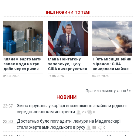
ІНШІ НОВИНИ ПО ТЕМІ
Киянам варто мати
Глава Пентагону
П'ять місяців війни
запас води на три
заперечує, що у
з Іраном: США
доби через ризик
США вичерпуються
вичерпали майже
нових атак РФ -
запаси ракет
всі запаси ракет
05.08.2026
05.08.2026
04.08.2026
експерт
ATACMS і PrSM —
Reuters
Правила коментування ! »
НОВИНИ
Зміна вірувань: у кар'єрі епохи вікінгів знайшли рідкісні
23:57
середньовічні кам’яні хрести
23
0
Достатньо було погладити: лемури на Мадагаскарі
23:30
стали жертвами людського вірусу
58
0