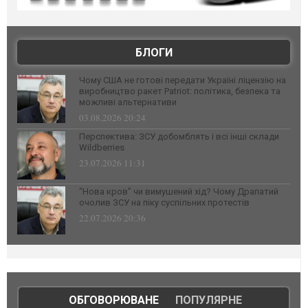
БЛОГИ
Чому США не готові передати Україні ліцензію на
виробництво ракет Patriot: політика, безпека та
можливі альтернативи
03.08.2026 20:24
Перспектива: ЗСУ добомблять і всі інші склади
Wildberries
23.07.2026 11:31
“Нова кров” чи вимушений хід? Чому Драпатий
очолив ЗСУ на піку суспільних протестів
22.07.2026 20:36
ОБГОВОРЮВАНЕ
|
ПОПУЛЯРНЕ