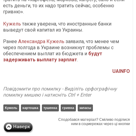
есть деньги, то их надо тратить сейчас, особенно
гривню».
Кужель
также уверена, что иностранные банки
выведут свой капитал из Украины.
Ранее
Александра Кужель
заявила, что менее чем
через полгода в Украине возникнут проблемы с
обеспечением выплат из бюджета и
будут
задерживать выплату зарплат
.
UAINFO
Повідомити про помилку - Виділіть орфографічну
помилку мишею і натисніть Ctrl + Enter
Кужель
картошка
тушенка
гривна
запасы
Сподобався матеріал? Сміливо поділися
ним в соцмережах через ці кнопки