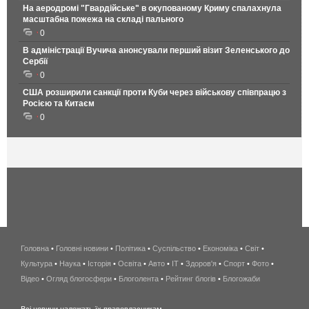
На аеродромі "Гвардійське" в окупованому Криму спалахнула
масштабна пожежа на складі пального
0
В адміністрації Вучича анонсували перший візит Зеленського до
Сербії
0
США розширили санкції проти Куби через військову співпрацю з
Росією та Китаєм
0
Головна
•
Головні новини
•
Політика
•
Суспільство
•
Економіка
беспроводной
•
Світ
•
Культура
•
Наука
•
Історія
•
Освіта
•
Авто
•
IT
•
Здоров'я
интернет
•
Спорт
•
Фото
•
Відео
•
Огляд блогосфери
•
Блоголента
•
Рейтинг блогів
киев
•
Блогожаби
и
Всі новини належать їх правовласникам.
область