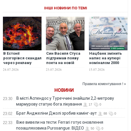
ІНШІ НОВИНИ ПО ТЕМІ
В Естонії
Син Василя Стуса
Нацбанк змінить
розгорівся скандал
підтримав появу
напис на купюрі
через рекламу
поета на новій
номіналом 2000
м’яса з натяком на
банкноті номіналом
гривень: що
24.07.2026
23.07.2026
15.07.2026
"підсмажених"
2000 гривень
трапилось?
росіян: що каже
компанія
Правила коментування ! »
НОВИНИ
В місті Аспендос у Туреччині знайшли 2,2-метрову
23:30
мармурову статую бога лікування
17
0
Брат Анджеліни Джолі зробив камінг-аут
23:02
88
0
Вже вивели на тести: Ferrari готує оновлення
22:33
позашляховика Purosangue. ВІДЕО
50
0