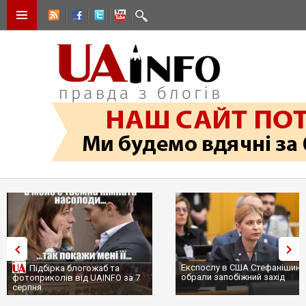
Експослу в США Стефанішині
Підбірка блогожаб та
обрали запобіжний захід
фотоприколів від UAINFO за 7
серпня