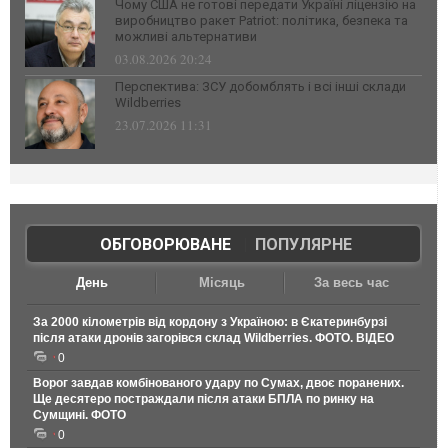
Чому США не готові передати Україні ліцензію на
виробництво ракет Patriot: політика, безпека та
можливі альтернативи
03.08.2026 20:24
Перспектива: ЗСУ добомблять і всі інші склади
Wildberries
23.07.2026 11:31
ОБГОВОРЮВАНЕ
|
ПОПУЛЯРНЕ
День
Місяць
За весь час
За 2000 кілометрів від кордону з Україною: в Єкатеринбурзі
після атаки дронів загорівся склад Wildberries. ФОТО. ВІДЕО
0
Ворог завдав комбінованого удару по Сумах, двоє поранених.
Ще десятеро постраждали після атаки БПЛА по ринку на
Сумщині. ФОТО
0