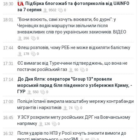
Підбірка блогожаб та фотоприколів від UAINFO
18:30
за 7 серпня
9502
0
"Вони воюють, самі хочуть воювати, бо дурні": у
18:01
Чернівцях водія маршрутки звільнили після
зневажливих слів про українських захисників. ВІДЕО
266
0
Флеш розповів, чому РЕБ не може відхиляти балістику
17:44
178
0
ЄС вимагає від Туреччини підтверджень, що вона не
17:31
постачає російський газ
90
0
До Дня Ялти: оператори "Group 13" провели
17:14
морський парад біля південного узбережжя Криму, -
ГУР
550
0
Поліція Іспанії викрила масштабну мережу контрабанди
17:00
мігрантів і наркотиків
74
0
У ЗСУ розкрили мету російських ДРГ на Вовчанському
16:45
напрямку
126
0
Після ударів по НПЗ у Росії хочуть знизити вимоги до
16:32
якості авіапального — росЗМІ
80
0