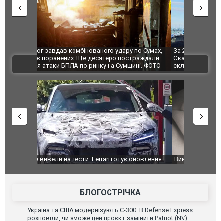
по Сумах,
За 2000 кілометрів від кордону з Україною: в
"Мої іграш
траждали
Єкатеринбурзі після атаки дронів загорівся
суперкарів
ВІДЕО
ині. ФОТО
склад Wildberries. ФОТО. ВІДЕО
оновлення
Вийшов трейлер нової екранізації легендарного
Зеленський
фільму "Афера Томаса Крауна"
перемовин
БЛОГОСТРІЧКА
Україна та США модернізують С-300. В Defense Express
розповіли, чи зможе цей проєкт замінити Patriot (NV)