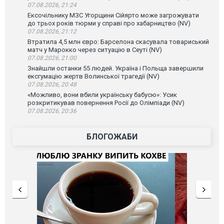
07.08.2026, 21:24
Ексочільнику МЗС Угорщини Сійярто може загрожувати
до трьох років тюрми у справі про хабарництво (NV)
07.08.2026, 21:12
Втратила 4,5 млн євро: Барселона скасувала товариський
матч у Марокко через ситуацію в Сеуті (NV)
07.08.2026, 21:00
Знайшли останки 55 людей. Україна і Польща завершили
ексгумацію жертв Волинської трагедії (NV)
07.08.2026, 20:48
«Можливо, вони вбили українську бабусю»: Усик
розкритикував повернення Росії до Олімпіади (NV)
07.08.2026, 20:36
БЛОГОЖАБИ