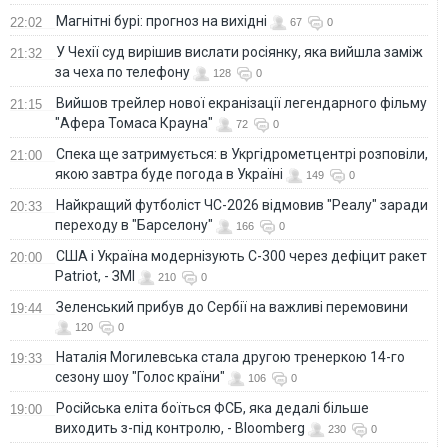
Магнітні бурі: прогноз на вихідні
22:02
67
0
У Чехії суд вирішив вислати росіянку, яка вийшла заміж
21:32
за чеха по телефону
128
0
Вийшов трейлер нової екранізації легендарного фільму
21:15
"Афера Томаса Крауна"
72
0
Спека ще затримується: в Укргідрометцентрі розповіли,
21:00
якою завтра буде погода в Україні
149
0
Найкращий футболіст ЧС-2026 відмовив "Реалу" заради
20:33
переходу в "Барселону"
166
0
США і Україна модернізують С-300 через дефіцит ракет
20:00
Patriot, - ЗМІ
210
0
Зеленський прибув до Сербії на важливі перемовини
19:44
120
0
Наталія Могилевська стала другою тренеркою 14-го
19:33
сезону шоу "Голос країни"
106
0
Російська еліта боїться ФСБ, яка дедалі більше
19:00
виходить з-під контролю, - Bloomberg
230
0