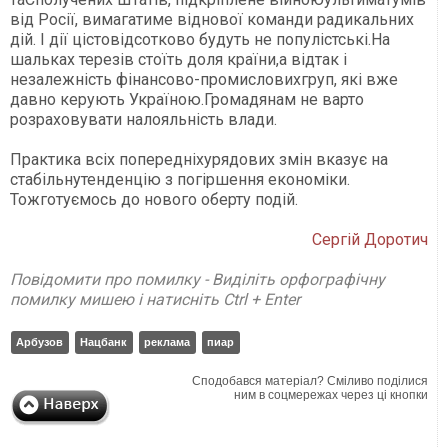
від Росії, вимагатиме віднової команди радикальних
дій. І дії цістовідсотково будуть не популістські.На
шальках терезів стоїть доля країни,а відтак і
незалежність фінансово-промисловихгруп, які вже
давно керують Україною.Громадянам не варто
розраховувати налояльність влади.
Практика всіх попередніхурядових змін вказує на
стабільнутенденцію з погіршення економіки.
Тожготуємось до нового оберту подій.
Сергій Доротич
Повідомити про помилку - Виділіть орфографічну
помилку мишею і натисніть Ctrl + Enter
Арбузов
Нацбанк
реклама
пиар
Сподобався матеріал? Сміливо поділися
ним в соцмережах через ці кнопки