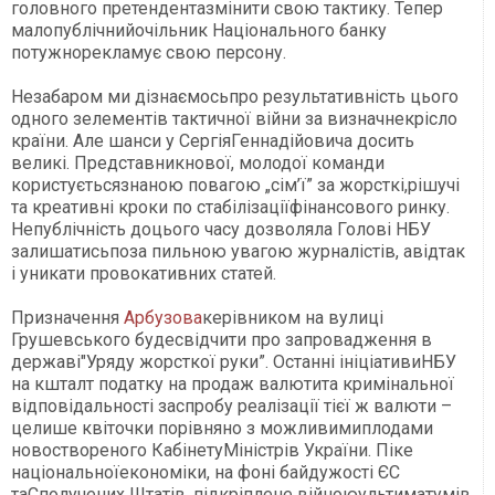
головного претендентазмінити свою тактику. Тепер
малопублічнийочільник Національного банку
потужнорекламує свою персону.
Незабаром ми дізнаємосьпро результативність цього
одного зелементів тактичної війни за визначнекрісло
країни. Але шанси у СергіяГеннадійовича досить
великі. Представникнової, молодої команди
користуєтьсязнаною повагою „сім’ї” за жорсткі,рішучі
та креативні кроки по стабілізаціїфінансового ринку.
Непублічність доцього часу дозволяла Голові НБУ
залишатисьпоза пильною увагою журналістів, авідтак
і уникати провокативних статей.
Призначення
Арбузова
керівником на вулиці
Грушевського будесвідчити про запровадження в
державі"Уряду жорсткої руки”. Останні ініціативиНБУ
на кшталт податку на продаж валютита кримінальної
відповідальності заспробу реалізації тієї ж валюти –
целише квіточки порівняно з можливимиплодами
новоствореного КабінетуМіністрів України. Піке
національноїекономіки, на фоні байдужості ЄС
таСполучених Штатів, підкріплене війноюультиматумів