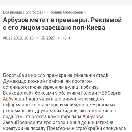
Вся правда з блогосфери
»
Новини блогосфери
»
Арбузов метит в премьеры. Рекламой
с его лицом завешано пол-Киева
•
•
08.12.2012, 10:18
2027
3
Боротьба за крісло прем’єра на фінальній стадії.
Думаю,що кожний помітив, як протягом
останньоготижня зарясніли вулиці поблизу
Банковоїлайт-боксами з обличчям Голови НБУСергія
Арбузова
. Якщо уважніше вивчитирозміщену
інформацію, то стане зрозумілим,що це – реклама
різноманітних друкованихвидань, які топ-новиною
подають інтерв’юта коментарі пана
Арбузова
.
ЗаявиПрезидента про оголошення до кінцятижня
креатури на посаду Прем’єр-міністраУкраїни спонукала