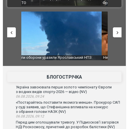
ВІДЕО
Франції
ФОТО
й НПЗ:
Неймар влаштував конфлікт після перемоги
Мудрик про
ймасштабнішу
"Сантоса". ВІДЕО
допінгової 
БЛОГОСТРІЧКА
Україна завоювала перше золото чемпіонату Європи
з водних видів спорту-2026 — відео (NV)
06.08.2026, 09:24
«Постарайтесь поставити якомога менше». Прокурор САП
у суді заявив, що Стефанішина впливала на конкурс
з обрання голови НАЗК (NV)
06.08.2026, 09:12
Перед цим оголошували тривогу. У Підмосков'ї загорівся
НДІ Роскосмосу, причетний до розробок балістики (NV)