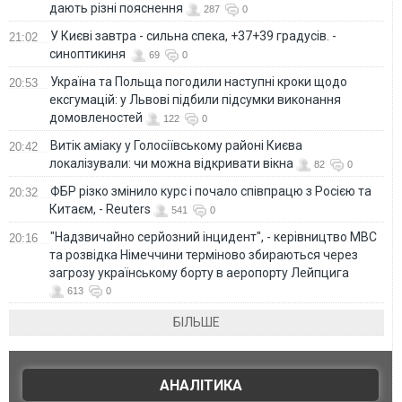
дають різні пояснення
287
0
У Києві завтра - сильна спека, +37+39 градусів. -
21:02
синоптикиня
69
0
Україна та Польща погодили наступні кроки щодо
20:53
ексгумацій: у Львові підбили підсумки виконання
домовленостей
122
0
Витік аміаку у Голосіївському районі Києва
20:42
локалізували: чи можна відкривати вікна
82
0
ФБР різко змінило курс і почало співпрацю з Росією та
20:32
Китаєм, - Reuters
541
0
"Надзвичайно серйозний інцидент", - керівництво МВС
20:16
та розвідка Німеччини терміново збираються через
загрозу українському борту в аеропорту Лейпцига
613
0
БІЛЬШЕ
АНАЛІТИКА