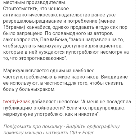
местным производителям.
Стоитотметить, что чешское
антинаркотическоезаконодательство ранее уже
разрешаловыращивание и потребление (менее
15грамм) каннабиса, однако продавать егодо сих пор
было запрещено. По словамодного из авторов
законопроекта, ПавлаБема, "закон направлен на то,
чтобысделать марихуану доступной дляпациентов,
которые в ней нуждаются иупотребляют несмотря на
то, что этопротивозаконно".
Марихуанаявляется одним из наиболее
частоупотребляемых в мире наркотиков. Вмедицине
ее используют, в частности,для того, чтобы снизить
боль у больныхраком.
tverdyi-znak
добавляет шепотом: "А меня не посадят за
публикацию этойновости? Если что, предупреждаю:
марихуануне употребляю, как и никотин".
Повідомити про помилку - Виділіть орфографічну
помилку мишею і натисніть Ctrl + Enter