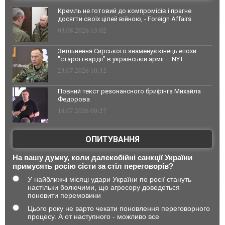
Кремль не готовий до компромісів і прагне
досягти своїх цілей війною, - Foreign Affairs
03.08.2026 13:02
Звільнення Сирського знаменує кінець епохи
"старої гвардії" в українській армії — NYT
23.07.2026 10:32
Повний текст резонансного брифінга Михайла
Федорова
18.07.2026 09:27
ОПИТУВАННЯ
На вашу думку, коли далекобійні санкції України
примусять росію сісти за стіл переговорів?
У найближчі місяці удари України по росії стануть
настільки болючими, що агресору доведеться
поновити перемовини
Цього року не варто чекати поновлення переговорного
процесу. А от наступного - можливо все