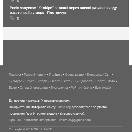
0
Росія запускає "Калібри" з гавані через високі ризики виходу
ракетоносіїв у море - Плетенчук
0
Головна
•
Головні новини
•
Політика
•
Суспільство
•
Економіка
беспроводной
•
Світ
•
Культура
•
Наука
•
Історія
•
Освіта
•
Авто
•
IT
•
Здоров'я
интернет
•
Спорт
•
Фото
•
Відео
•
Огляд блогосфери
•
Блоголента
•
Рейтинг блогів
киев
•
Блогожаби
и
Всі новини належать їх правовласникам.
область
Використання матеріалів сайту
uainfo.org
дозволяється за умови
wimax
посилання (для інтернет-видань - гіперпосилання).
интернет
Про нас
.
Контактна інформація
.
uainfo.org@gmail.com
в
киеве
Copyright © 2011-2026 UAINFO.