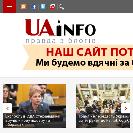
Експослу в США Стефанішиній
Трамп не передасть Україні
вручили нову підозру та
сотні ракет до Patriot, бо у С
обирають...
...