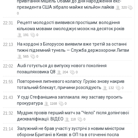
привітання Мішель Обами до дня народження екс-
президента США зібрало майже мільйон лайків
320
0
Рецепт молодості виявився простішим: володіння
22:31
кількома мовами омолоджує мозок на десяток років
191
0
На кордоні з Білоруссю виявили вже третій за останні
22:13
тижні підземний тунель — Служба держохорони Литви
565
0
Audi готується до випуску нового покоління
22:02
позашляховика Q8
204
0
Повторення липневого колапсу: Грузію знову накрив
21:55
тотальний блекаут, причини розслідують
132
0
У суді Стефанішина заплакала: яку заставу просить
21:43
прокуратура
1168
0
Мудрик провів перший матч за "Челсі" після допінгової
21:32
дискваліфікації. ВІДЕО
118
0
Залужний не брав участі у зустрічі з новим міністром
21:14
оборони Британії в Києві: в ОП та в оточенні посла