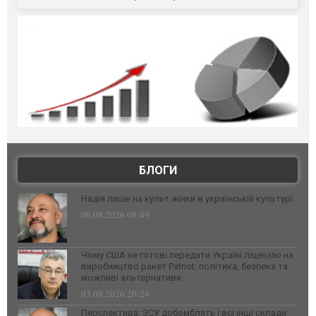
БЛОГИ
Надія лише на культ жінки в українській культурі
06.08.2026 08:49
Чому США не готові передати Україні ліцензію на
виробництво ракет Patriot: політика, безпека та
можливі альтернативи
03.08.2026 20:24
Перспектива: ЗСУ добомблять і всі інші склади