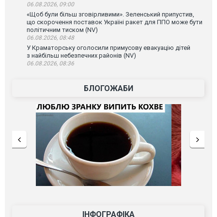
06.08.2026, 09:00
«Щоб були більш зговірливими». Зеленський припустив,
що скорочення поставок Україні ракет для ППО може бути
політичним тиском (NV)
06.08.2026, 08:48
У Краматорську оголосили примусову евакуацію дітей
з найбільш небезпечних районів (NV)
06.08.2026, 08:36
БЛОГОЖАБИ
ІНФОГРАФІКА