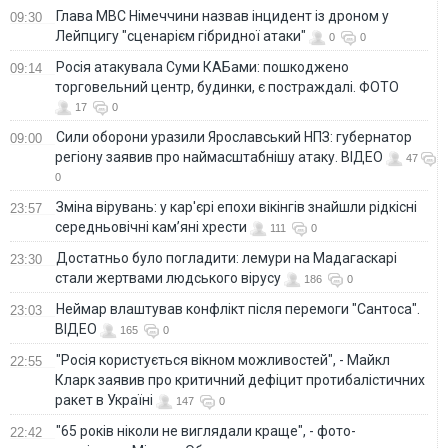
Глава МВС Німеччини назвав інцидент із дроном у
09:30
Лейпцигу "сценарієм гібридної атаки"
0
0
Росія атакувала Суми КАБами: пошкоджено
09:14
торговельний центр, будинки, є постраждалі. ФОТО
17
0
Сили оборони уразили Ярославський НПЗ: губернатор
09:00
регіону заявив про наймасштабнішу атаку. ВІДЕО
47
0
Зміна вірувань: у кар'єрі епохи вікінгів знайшли рідкісні
23:57
середньовічні кам’яні хрести
111
0
Достатньо було погладити: лемури на Мадагаскарі
23:30
стали жертвами людського вірусу
186
0
Неймар влаштував конфлікт після перемоги "Сантоса".
23:03
ВІДЕО
165
0
"Росія користується вікном можливостей", - Майкл
22:55
Кларк заявив про критичний дефіцит протибалістичних
ракет в Україні
147
0
"65 років ніколи не виглядали краще", - фото-
22:42