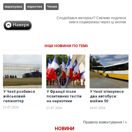
марихуана
наркотик
Чехия
Сподобався матеріал? Сміливо поділися
ним в соцмережах через ці кнопки
ІНШІ НОВИНИ ПО ТЕМІ
У Чехії розбився
У Франції після
У Чехії зіткнулися
військовий
позитивних тестів
два автобуси:
гелікоптер
на наркотики
майже 50
відсторонили
постраждалих,
23.07.2026
23.07.2026
18.07.2026
кількох посадовців
серед них дві
українки
Правила коментування ! »
НОВИНИ