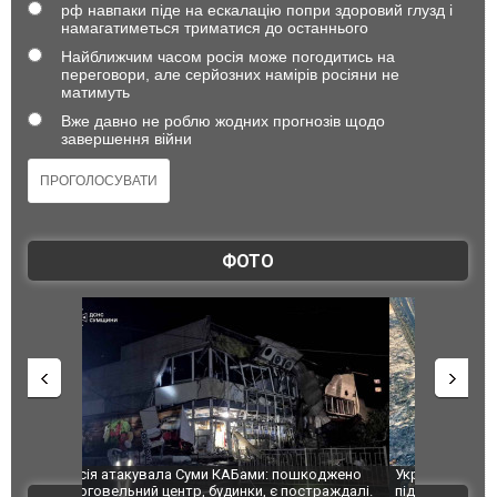
рф навпаки піде на ескалацію попри здоровий глузд і
намагатиметься триматися до останнього
Найближчим часом росія може погодитись на
переговори, але серйозних намірів росіяни не
матимуть
Вже давно не роблю жодних прогнозів щодо
завершення війни
ФОТО
шкоджено
Українські надзвичайники врятували козуленя
СБУ за спр
траждалі.
під час ліквідації масштабної лісової пожежі у
Болгарії з