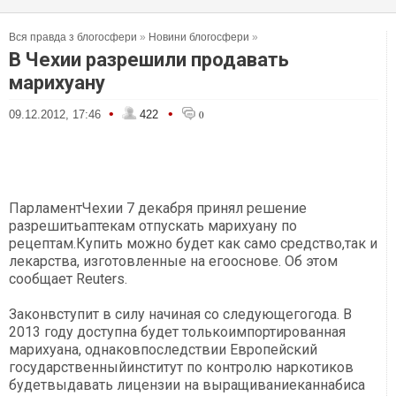
Вся правда з блогосфери
»
Новини блогосфери
»
В Чехии разрешили продавать
марихуану
•
•
09.12.2012, 17:46
422
0
ПарламентЧехии 7 декабря принял решение
разрешитьаптекам отпускать марихуану по
рецептам.Купить можно будет как само средство,так и
лекарства, изготовленные на егооснове. Об этом
сообщает Reuters.
Законвступит в силу начиная со следующегогода. В
2013 году доступна будет толькоимпортированная
марихуана, однаковпоследствии Европейский
государственныйинститут по контролю наркотиков
будетвыдавать лицензии на выращиваниеканнабиса