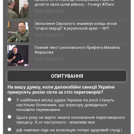
досягти своїх цілей війною, - Foreign Affairs
03.08.2026 13:02
Звільнення Сирського знаменує кінець епохи
"старої гвардії" в українській армії — NYT
23.07.2026 10:32
Повний текст резонансного брифінга Михайла
Федорова
18.07.2026 09:27
ОПИТУВАННЯ
На вашу думку, коли далекобійні санкції України
примусять росію сісти за стіл переговорів?
У найближчі місяці удари України по росії стануть
настільки болючими, що агресору доведеться
поновити перемовини
Цього року не варто чекати поновлення переговорного
процесу. А от наступного - можливо все
рф навпаки піде на ескалацію попри здоровий глузд і