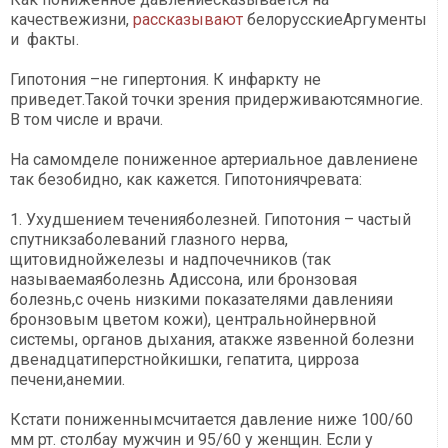
качествежизни,
рассказывают
белорусскиеАргументы
и факты.
Гипотония –не гипертония. К инфаркту не
приведет.Такой точки зрения придерживаютсямногие.
В том числе и врачи.
На самомделе пониженное артериальное давлениене
так безобидно, как кажется. Гипотониячревата:
1. Ухудшением теченияболезней. Гипотония – частый
спутникзаболеваний глазного нерва,
щитовиднойжелезы и надпочечников (так
называемаяболезнь Адиссона, или бронзовая
болезнь,с очень низкими показателями давленияи
бронзовым цветом кожи), центральнойнервной
системы, органов дыхания, атакже язвенной болезни
двенадцатиперстнойкишки, гепатита, цирроза
печени,анемии.
Кстати пониженнымсчитается давление ниже 100/60
мм рт. столбау мужчин и 95/60 у женщин. Если у