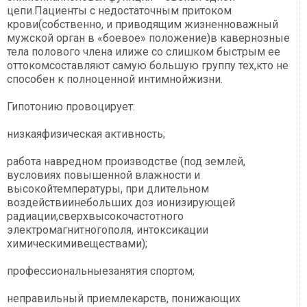
цепи.Пациенты с недостаточным притоком
крови(собственно, и приводящим жизненноважный
мужской орган в «боевое» положение)в кавернозные
тела полового члена илиже со слишком быстрым ее
оттокомсоставляют самую большую группу тех,кто не
способен к полноценной интимнойжизни.
Гипотонию провоцирует:
низкаяфизическая активность;
работа навредном производстве (под землей,
вусловиях повышенной влажности и
высокойтемпературы, при длительном
воздействиинебольших доз ионизирующей
радиации,сверхвысокочастотного
электромагнитногополя, интоксикации
химическимивеществами);
профессиональныезанятия спортом;
неправильный приемлекарств, понижающих