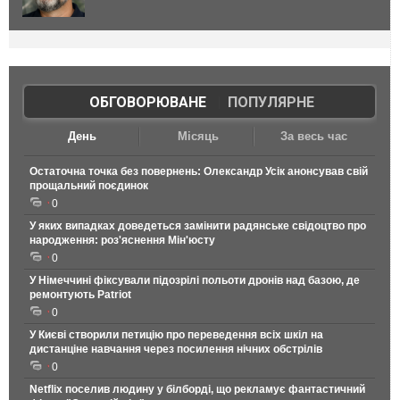
ОБГОВОРЮВАНЕ
|
ПОПУЛЯРНЕ
День
Місяць
За весь час
Остаточна точка без повернень: Олександр Усік анонсував свій
прощальний поєдинок
0
У яких випадках доведеться замінити радянське свідоцтво про
народження: роз'яснення Мін'юсту
0
У Німеччині фіксували підозрілі польоти дронів над базою, де
ремонтують Patriot
0
У Києві створили петицію про переведення всіх шкіл на
дистанціне навчання через посилення нічних обстрілів
0
Netflix поселив людину у білборді, що рекламує фантастичний