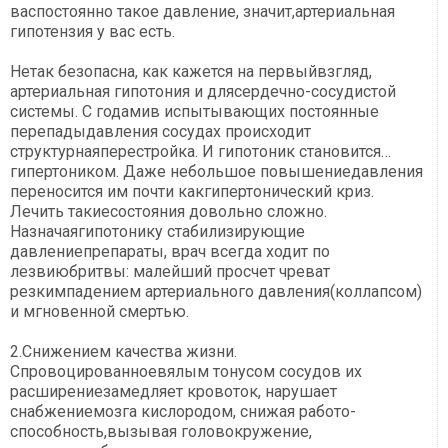
васпостоянно такое давление, значит,артериальная
гипотензия у вас есть.
Нетак безопасна, как кажется на первыйвзгляд,
артериальная гипотония и длясердечно-сосудистой
системы. С годамив испытывающих постоянные
перепадыдавления сосудах происходит
структурнаяперестройка. И гипотоник становится…
гипертоником. Даже небольшое повышениедавления
переносится им почти какгипертонический криз.
Лечить такиесостояния довольно сложно.
Назначаягипотонику стабилизирующие
давлениепрепараты, врач всегда ходит по
лезвиюбритвы: малейший просчет чреват
резкимпадением артериального давления(коллапсом)
и мгновенной смертью.
2.Снижением качества жизни.
Спровоцированноевялым тонусом сосудов их
расширениезамедляет кровоток, нарушает
снабжениемозга кислородом, снижая работо­
способность,вызывая головокружение,