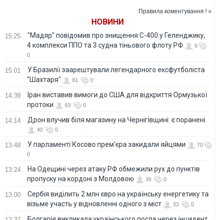
Правила коментування ! »
НОВИНИ
"Мадяр" повідомив про знищення С-400 у Геленджику,
15:25
4 комплекси ППО та 3 судна тіньового флоту РФ
9
0
У Бразилії заарештували легендарного ексфутболіста
15:01
"Шахтаря"
81
0
Іран виставив вимоги до США для відкриття Ормузької
14:39
протоки
93
0
Дрон влучив біля магазину на Чернігівщині: є поранені
14:14
40
0
У парламенті Косово прем'єра закидали яйцями
13:48
70
0
На Одещині через атаку РФ обмежили рух до пунктів
13:24
пропуску на кордоні з Молдовою
39
0
Сербія виділить 2 млн євро на українську енергетику та
13:00
візьме участь у відновленні одного з міст
33
0
Болгарія викликала українського посла через інцидент
12:37