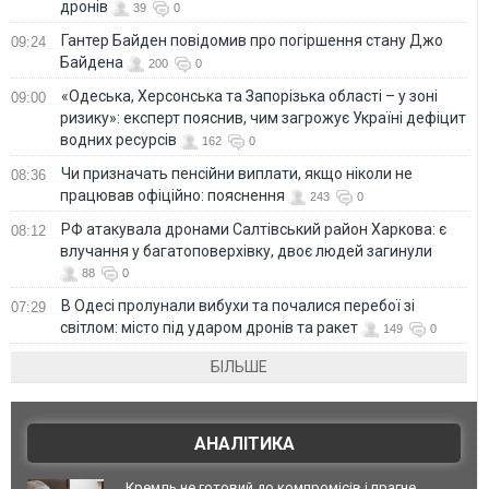
дронів
39
0
Гантер Байден повідомив про погіршення стану Джо
09:24
Байдена
200
0
«Одеська, Херсонська та Запорізька області – у зоні
09:00
ризику»: експерт пояснив, чим загрожує Україні дефіцит
водних ресурсів
162
0
Чи призначать пенсійни виплати, якщо ніколи не
08:36
працював офіційно: пояснення
243
0
РФ атакувала дронами Салтівський район Харкова: є
08:12
влучання у багатоповерхівку, двоє людей загинули
88
0
В Одесі пролунали вибухи та почалися перебої зі
07:29
світлом: місто під ударом дронів та ракет
149
0
БІЛЬШЕ
АНАЛІТИКА
Кремль не готовий до компромісів і прагне