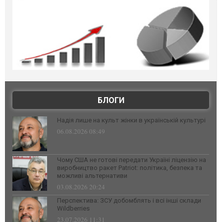
БЛОГИ
Надія лише на культ жінки в українській культурі
06.08.2026 08:49
Чому США не готові передати Україні ліцензію на
виробництво ракет Patriot: політика, безпека та
можливі альтернативи
03.08.2026 20:24
Перспектива: ЗСУ добомблять і всі інші склади
Wildberries
23.07.2026 11:31