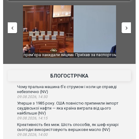
идали яйцями
Приїхав за паспортом та квартирою": у полон
Одесу накр
до українських військових потрапив тезка
ураганним 
зіркового футболіста Мохамеда Салаха
БЛОГОСТРІЧКА
Чому пральна машина б'є струмом і коли це справді
небезпечно (NV)
09.08.2026, 14:30
Уперше з 1985 року. США повністю припинили імпорт
саудівської нафти — яка країна виграла від цього
найбільше (NV)
09.08.2026, 14:15
Креативність без меж. Шість способів, як шеф-кухарі
сьогодні використовують вершкове масло (NV)
09.08.2026, 14:00