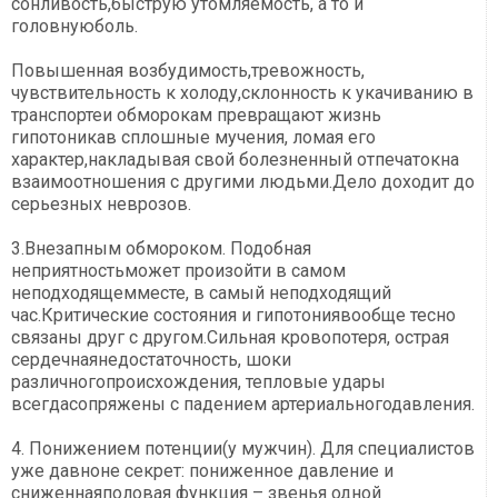
сонливость,быструю утомляемость, а то и
головнуюболь.
Повышенная возбудимость,тревожность,
чувствительность к холоду,склонность к укачиванию в
транспортеи обморокам превращают жизнь
гипотоникав сплошные мучения, ломая его
характер,накладывая свой болезненный отпечатокна
взаимоотношения с другими людьми.Дело доходит до
серьезных неврозов.
3.Внезапным обмороком. Подобная
неприятностьможет произойти в самом
неподходящемместе, в самый неподходящий
час.Критические состояния и гипотониявообще тесно
связаны друг с другом.Сильная кровопотеря, острая
сердечнаянедостаточность, шоки
различногопроисхождения, тепловые удары
всегдасопряжены с падением артериальногодавления.
4. Понижением потенции(у мужчин). Для специалистов
уже давноне секрет: пониженное давление и
сниженнаяполовая функция – звенья одной