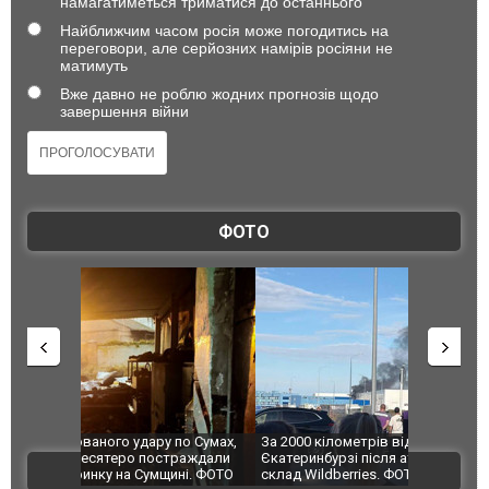
намагатиметься триматися до останнього
Найближчим часом росія може погодитись на
переговори, але серйозних намірів росіяни не
матимуть
Вже давно не роблю жодних прогнозів щодо
завершення війни
ФОТО
по Сумах,
За 2000 кілометрів від кордону з Україною: в
"Мої іграш
траждали
Єкатеринбурзі після атаки дронів загорівся
суперкарів
ВІДЕО
ині. ФОТО
склад Wildberries. ФОТО. ВІДЕО