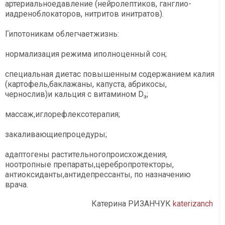
артериальноедавление (нейролептиков, ганглио-
иадреноблокаторов, нитритов инитратов).
Гипотоникам облегчаетжизнь:
нормализация режима иполноценный сон;
cпециальная диетас повышенным содержанием калия
(картофель,баклажаны, капуста, абрикосы,
чернослив)и кальция с витамином D₃;
массаж,иглорефлексотерапия;
закаливающиепроцедуры;
адаптогены растительногопроисхождения,
ноотропные препараты,церебропротекторы,
антиоксиданты,антидепрессанты, по назначению
врача.
Катерина РИЗАНЧУК
katerizanch