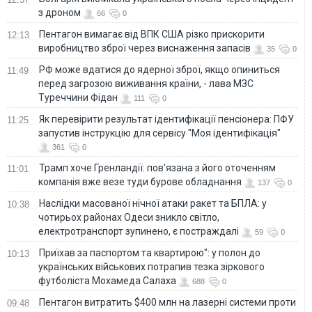
з дроном
66
0
Пентагон вимагає від ВПК США різко прискорити
12:13
виробництво зброї через виснаження запасів
35
0
РФ може вдатися до ядерної зброї, якщо опиниться
11:49
перед загрозою виживання країни, - лава МЗС
Туреччини Фідан
111
0
Як перевірити результат ідентифікації пенсіонера: ПФУ
11:25
запустив інструкцію для сервісу "Моя ідентифікація"
361
0
Трамп хоче Гренландії: пов'язана з його оточенням
11:01
компанія вже везе туди бурове обладнання
137
0
Наслідки масованої нічної атаки ракет та БПЛА: у
10:38
чотирьох районах Одеси зникло світло,
електротранспорт зупинено, є постраждалі
59
0
Приїхав за паспортом та квартирою": у полон до
10:13
українських військових потрапив тезка зіркового
футболіста Мохамеда Салаха
688
0
Пентагон витратить $400 млн на лазерні системи проти
09:48