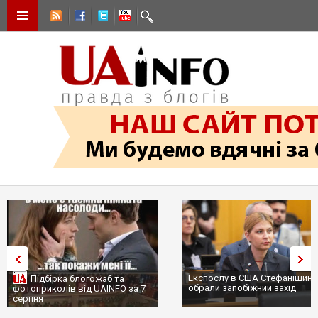
Експослу в США Стефанішиній
Підбірка блогожаб та
обрали запобіжний захід
фотоприколів від UAINFO за 7
серпня