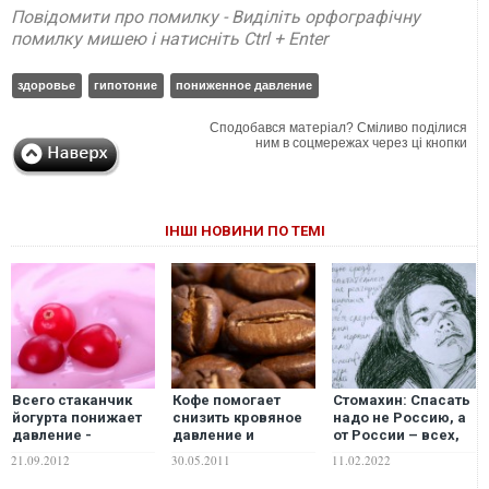
Повідомити про помилку - Виділіть орфографічну
помилку мишею і натисніть Ctrl + Enter
здоровье
гипотоние
пониженное давление
Сподобався матеріал? Сміливо поділися
ним в соцмережах через ці кнопки
ІНШІ НОВИНИ ПО ТЕМІ
Всего стаканчик
Кофе помогает
Стомахин: Спасать
йогурта понижает
снизить кровяное
надо не Россию, а
давление -
давление и
от России – всех,
американские
предовратить рак
кого еще можно
21.09.2012
30.05.2011
11.02.2022
ученые
спасти