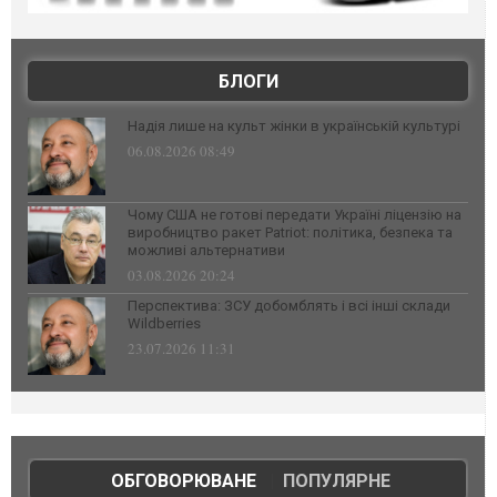
БЛОГИ
Надія лише на культ жінки в українській культурі
06.08.2026 08:49
Чому США не готові передати Україні ліцензію на
виробництво ракет Patriot: політика, безпека та
можливі альтернативи
03.08.2026 20:24
Перспектива: ЗСУ добомблять і всі інші склади
Wildberries
23.07.2026 11:31
ОБГОВОРЮВАНЕ
|
ПОПУЛЯРНЕ