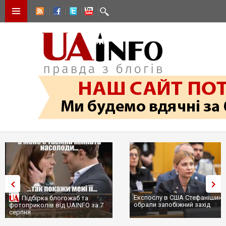
Експослу в США Стефанішині
Підбірка блогожаб та
обрали запобіжний захід
фотоприколів від UAINFO за 7
серпня