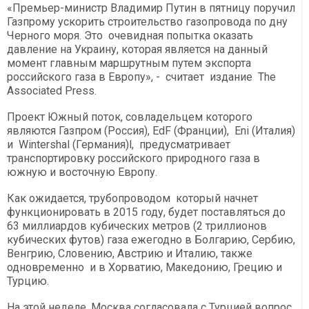
«Премьер-министр Владимир Путин в пятницу поручил
Газпрому ускорить строительство газопровода по дну
Черного моря. Это очевидная попытка оказать
давление на Украину, которая является на данный
момент главным маршрутным путем экспорта
российского газа в Европу», - считает издание The
Associated Press.
Проект Южный поток, совладельцем которого
являются Газпром (Россия), EdF (Франции), Eni (Италия)
и Wintershal (Германия)l, предусматривает
транспортировку российского природного газа в
южную и восточную Европу.
Как ожидается, трубопроводом который начнет
функционировать в 2015 году, будет поставляться до
63 миллиардов кубических метров (2 триллионов
кубических футов) газа ежегодно в Болгарию, Сербию,
Венгрию, Словению, Австрию и Италию, также
одновременно и в Хорватию, Македонию, Грецию и
Турцию.
На этой неделе, Москва согласовала с Турцией вопрос