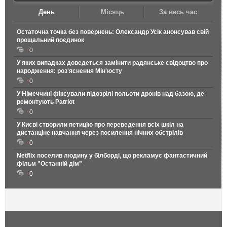
День
Місяць
За весь час
Остаточна точка без повернень: Олександр Усік анонсував свій
прощальний поєдинок
0
У яких випадках доведеться замінити радянське свідоцтво про
народження: роз'яснення Мін'юсту
0
У Німеччині фіксували підозрілі польоти дронів над базою, де
ремонтують Patriot
0
У Києві створили петицію про переведення всіх шкіл на
дистанціне навчання через посилення нічних обстрілів
0
Netflix поселив людину у білборді, що рекламує фантастичний
фільм "Останній дім"
0