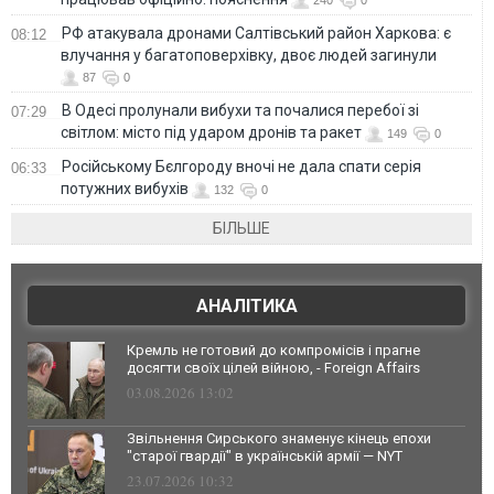
РФ атакувала дронами Салтівський район Харкова: є
08:12
влучання у багатоповерхівку, двоє людей загинули
87
0
В Одесі пролунали вибухи та почалися перебої зі
07:29
світлом: місто під ударом дронів та ракет
149
0
Російському Бєлгороду вночі не дала спати серія
06:33
потужних вибухів
132
0
БІЛЬШЕ
АНАЛІТИКА
Кремль не готовий до компромісів і прагне
досягти своїх цілей війною, - Foreign Affairs
03.08.2026 13:02
Звільнення Сирського знаменує кінець епохи
"старої гвардії" в українській армії — NYT
23.07.2026 10:32