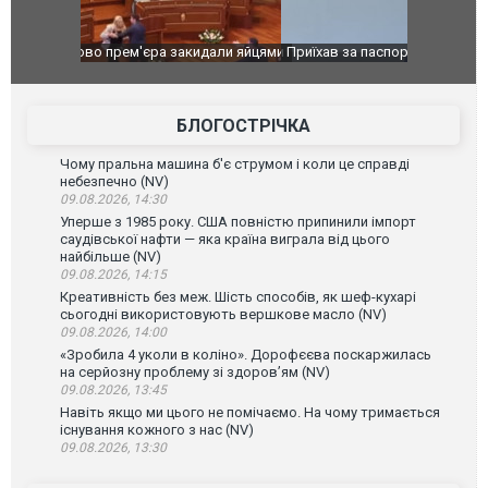
идали яйцями
Приїхав за паспортом та квартирою": у полон
Одесу накр
до українських військових потрапив тезка
ураганним 
зіркового футболіста Мохамеда Салаха
БЛОГОСТРІЧКА
Чому пральна машина б'є струмом і коли це справді
небезпечно (NV)
09.08.2026, 14:30
Уперше з 1985 року. США повністю припинили імпорт
саудівської нафти — яка країна виграла від цього
найбільше (NV)
09.08.2026, 14:15
Креативність без меж. Шість способів, як шеф-кухарі
сьогодні використовують вершкове масло (NV)
09.08.2026, 14:00
«Зробила 4 уколи в коліно». Дорофєєва поскаржилась
на серйозну проблему зі здоров’ям (NV)
09.08.2026, 13:45
Навіть якщо ми цього не помічаємо. На чому тримається
існування кожного з нас (NV)
09.08.2026, 13:30