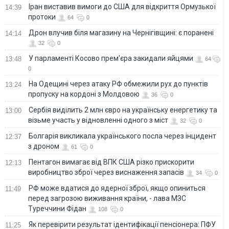
Іран виставив вимоги до США для відкриття Ормузької
14:39
протоки
64
0
Дрон влучив біля магазину на Чернігівщині: є поранені
14:14
32
0
У парламенті Косово прем'єра закидали яйцями
13:48
64
0
На Одещині через атаку РФ обмежили рух до пунктів
13:24
пропуску на кордоні з Молдовою
36
0
Сербія виділить 2 млн євро на українську енергетику та
13:00
візьме участь у відновленні одного з міст
32
0
Болгарія викликала українського посла через інцидент
12:37
з дроном
61
0
Пентагон вимагає від ВПК США різко прискорити
12:13
виробництво зброї через виснаження запасів
34
0
РФ може вдатися до ядерної зброї, якщо опиниться
11:49
перед загрозою виживання країни, - лава МЗС
Туреччини Фідан
108
0
Як перевірити результат ідентифікації пенсіонера: ПФУ
11:25