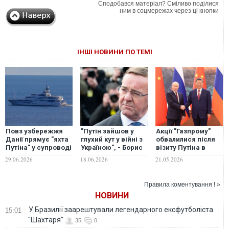
Сподобався матеріал? Сміливо поділися
ним в соцмережах через ці кнопки
ІНШІ НОВИНИ ПО ТЕМІ
Повз узбережжя
"Путін зайшов у
Акції "Газпрому"
Данії прямує "яхта
глухий кут у війні з
обвалилися після
Путіна" у супроводі
Україною", - Борис
візиту Путіна в
військових суден, -
Пісторіус на
Китай, - ЗМІ
29.06.2026
18.06.2026
21.05.2026
ЗМІ
засіданні
"Рамштайн"
Правила коментування ! »
НОВИНИ
У Бразилії заарештували легендарного ексфутболіста
15:01
"Шахтаря"
35
0