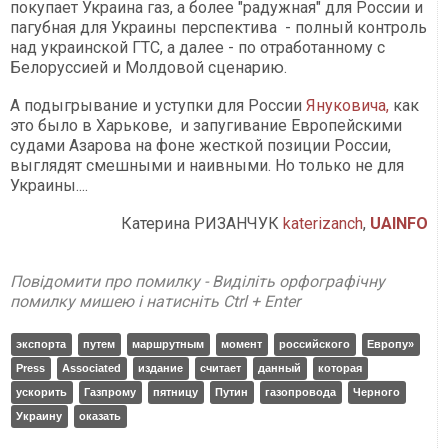
покупает Украина газ, а более "радужная" для России и
пагубная для Украины перспектива - полный контроль
над украинской ГТС, а далее - по отработанному с
Белоруссией и Молдовой сценарию.
А подыгрывание и уступки для России
Януковича,
как
это было в Харькове, и запугивание Европейскими
судами Азарова на фоне жесткой позиции России,
выглядят смешными и наивными. Но только не для
Украины....
Катерина РИЗАНЧУК
katerizanch
,
UAINFO
Повідомити про помилку - Виділіть орфографічну
помилку мишею і натисніть Ctrl + Enter
экспорта
путем
маршрутным
момент
российского
Европу»
Press
Associated
издание
считает
данный
которая
ускорить
Газпрому
пятницу
Путин
газопровода
Черного
Украину
оказать