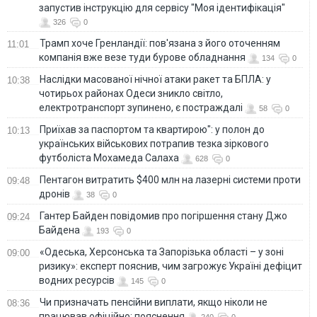
запустив інструкцію для сервісу "Моя ідентифікація"
326
0
Трамп хоче Гренландії: пов'язана з його оточенням
11:01
компанія вже везе туди бурове обладнання
134
0
Наслідки масованої нічної атаки ракет та БПЛА: у
10:38
чотирьох районах Одеси зникло світло,
електротранспорт зупинено, є постраждалі
58
0
Приїхав за паспортом та квартирою": у полон до
10:13
українських військових потрапив тезка зіркового
футболіста Мохамеда Салаха
628
0
Пентагон витратить $400 млн на лазерні системи проти
09:48
дронів
38
0
Гантер Байден повідомив про погіршення стану Джо
09:24
Байдена
193
0
«Одеська, Херсонська та Запорізька області – у зоні
09:00
ризику»: експерт пояснив, чим загрожує Україні дефіцит
водних ресурсів
145
0
Чи призначать пенсійни виплати, якщо ніколи не
08:36
працював офіційно: пояснення
240
0