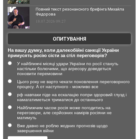
Повний текст резонансного брифінга Михайла
Федорова
18.07.2026 09:27
ОПИТУВАННЯ
На вашу думку, коли далекобійні санкції України
примусять росію сісти за стіл переговорів?
У найближчі місяці удари України по росії стануть
настільки болючими, що агресору доведеться
поновити перемовини
Цього року не варто чекати поновлення переговорного
процесу. А от наступного - можливо все
рф навпаки піде на ескалацію попри здоровий глузд і
намагатиметься триматися до останнього
Найближчим часом росія може погодитись на
переговори, але серйозних намірів росіяни не
матимуть
Вже давно не роблю жодних прогнозів щодо
завершення війни