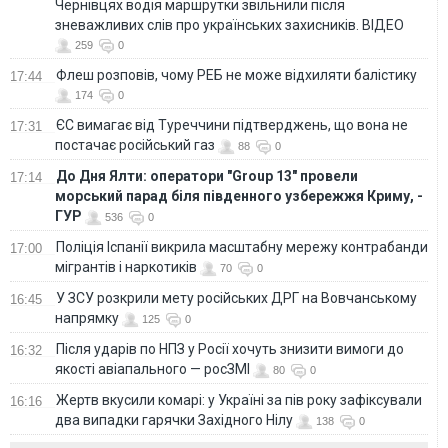
Чернівцях водія маршрутки звільнили після
зневажливих слів про українських захисників. ВІДЕО
259
0
Флеш розповів, чому РЕБ не може відхиляти балістику
17:44
174
0
ЄС вимагає від Туреччини підтверджень, що вона не
17:31
постачає російський газ
88
0
До Дня Ялти: оператори "Group 13" провели
17:14
морський парад біля південного узбережжя Криму, -
ГУР
536
0
Поліція Іспанії викрила масштабну мережу контрабанди
17:00
мігрантів і наркотиків
70
0
У ЗСУ розкрили мету російських ДРГ на Вовчанському
16:45
напрямку
125
0
Після ударів по НПЗ у Росії хочуть знизити вимоги до
16:32
якості авіапального — росЗМІ
80
0
Жертв вкусили комарі: у Україні за пів року зафіксували
16:16
два випадки гарячки Західного Нілу
138
0