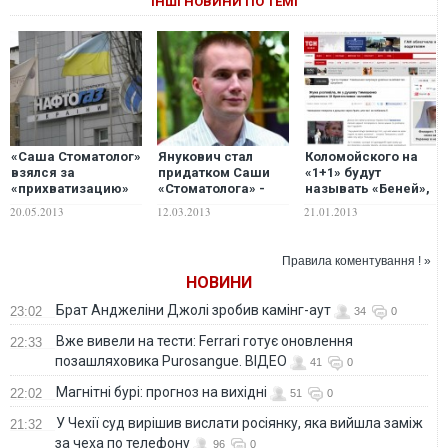
ІНШІ НОВИНИ ПО ТЕМІ
«Саша Стоматолог»
Янукович стал
Коломойского на
взялся за
придатком Саши
«1+1» будут
«прихватизацию»
«Стоматолога» -
называть «Беней»,
Нафтогаза
Зорян Шкиряк
Пинчука - «Пиней»,
20.05.2013
12.03.2013
21.01.2013
Ахметова -
«Уважаемым»
Правила коментування ! »
НОВИНИ
Брат Анджеліни Джолі зробив камінг-аут
23:02
34
0
Вже вивели на тести: Ferrari готує оновлення
22:33
позашляховика Purosangue. ВІДЕО
41
0
Магнітні бурі: прогноз на вихідні
22:02
51
0
У Чехії суд вирішив вислати росіянку, яка вийшла заміж
21:32
за чеха по телефону
96
0