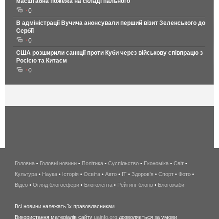
масштабна пожежа на складі пального
0
В адміністрації Вучича анонсували перший візит Зеленського до
Сербії
0
США розширили санкції проти Куби через військову співпрацю з
Росією та Китаєм
0
Головна
•
Головні новини
•
Політика
•
Суспільство
•
Економіка
беспроводной
•
Світ
•
Культура
•
Наука
•
Історія
•
Освіта
•
Авто
•
IT
•
Здоров'я
интернет
•
Спорт
•
Фото
•
Відео
•
Огляд блогосфери
•
Блоголента
•
Рейтинг блогів
киев
•
Блогожаби
и
Всі новини належать їх правовласникам.
область
Використання матеріалів сайту
uainfo.org
дозволяється за умови
wimax