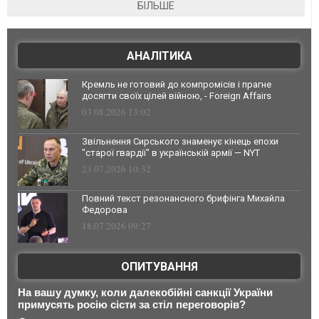
БІЛЬШЕ
АНАЛІТИКА
Кремль не готовий до компромісів і прагне
досягти своїх цілей війною, - Foreign Affairs
03.08.2026 13:02
Звільнення Сирського знаменує кінець епохи
"старої гвардії" в українській армії — NYT
23.07.2026 10:32
Повний текст резонансного брифінга Михайла
Федорова
18.07.2026 09:27
ОПИТУВАННЯ
На вашу думку, коли далекобійні санкції України
примусять росію сісти за стіл переговорів?