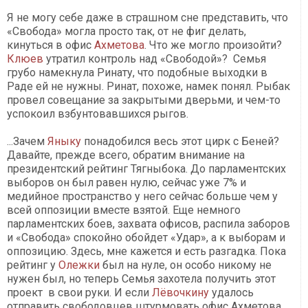
Я не могу себе даже в страшном сне представить, что
«Свобода» могла просто так, от не фиг делать,
кинуться в офис
Ахметова
. Что же могло произойти?
Клюев
утратил контроль над «Свободой»? Семья
грубо намекнула Ринату, что подобные выходки в
Раде ей не нужны. Ринат, похоже, намек понял. Рыбак
провел совещание за закрытыми дверьми, и чем-то
успокоил взбунтовавшихся рыгов.
...Зачем
Яныку
понадобился весь этот цирк с Беней?
Давайте, прежде всего, обратим внимание на
президентский рейтинг Тягныбока. До парламентских
выборов он был равен нулю, сейчас уже 7% и
медийное пространство у него сейчас больше чем у
всей оппозиции вместе взятой. Еще немного
парламентских боев, захвата офисов, распила заборов
и «Свобода» спокойно обойдет «Удар», а к выборам и
оппозицию. Здесь, мне кажется и есть разгадка. Пока
рейтинг у
Олежки
был на нуле, он особо никому не
нужен был, но теперь Семья захотела получить этот
проект в свои руки. И если
Лёвочкину
удалось
отправить свободовцев штурмовать офис Ахметова,