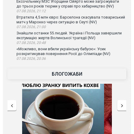
Ексочільнику МЗС Угорщини Сійярто може загрожувати
до трьох років тюрми у справі про хабарництво (NV)
07.08.2026, 21:12
Втратила 4,5 млн євро: Барселона скасувала товариський
матч у Марокко через ситуацію в Сеуті (NV)
07.08.2026, 21:00
Знайшли останки 55 людей. Україна і Польща завершили
ексгумацію жертв Волинської трагедії (NV)
07.08.2026, 20:48
«Можливо, вони вбили українську бабусю»: Усик
розкритикував повернення Росії до Олімпіади (NV)
07.08.2026, 20:36
БЛОГОЖАБИ