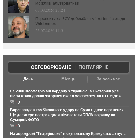
можливі альтернативи
03.08.2026 20:24
Перспектива: ЗСУ добомблять і всі інші склади
Wildberries
23.07.2026 11:31
ОБГОВОРЮВАНЕ
|
ПОПУЛЯРНЕ
День
Місяць
За весь час
За 2000 кілометрів від кордону з Україною: в Єкатеринбурзі
після атаки дронів загорівся склад Wildberries. ФОТО. ВІДЕО
0
Ворог завдав комбінованого удару по Сумах, двоє поранених.
Ще десятеро постраждали після атаки БПЛА по ринку на
Сумщині. ФОТО
0
На аеродромі "Гвардійське" в окупованому Криму спалахнула