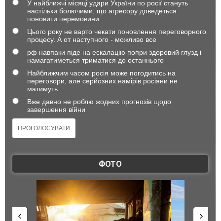
У найближчі місяці удари України по росії стануть
настільки болючими, що агресору доведеться
поновити перемовини
Цього року не варто чекати поновлення переговорного
процесу. А от наступного - можливо все
рф навпаки піде на ескалацію попри здоровий глузд і
намагатиметься триматися до останнього
Найближчим часом росія може погодитись на
переговори, але серйозних намірів росіяни не
матимуть
Вже давно не роблю жодних прогнозів щодо
завершення війни
ФОТО