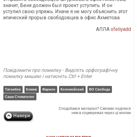
значит, Беня должен был проект уступить. И он
уступил свою упряжь. Иначе я не могу объяснить этот
ипический прорыв свободовцев в офис Ахметова.
АЛЛА
ofeliyadd
Повідомити про помилку - Виділіть орфографічну
помилку мишею і натисніть Ctrl + Enter
Тягнибок
Клюев
Фарион
Коломойский
ВО Свобода
Саша Стоматолог
Сподобався матеріал? Сміливо поділися
ним в соцмережах через ці кнопки