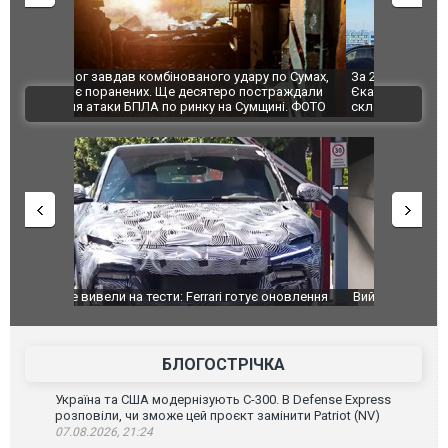
по Сумах,
За 2000 кілометрів від кордону з Україною: в
"Мої іграш
траждали
Єкатеринбурзі після атаки дронів загорівся
суперкарів
ВІДЕО
ині. ФОТО
склад Wildberries. ФОТО. ВІДЕО
оновлення
Вийшов трейлер нової екранізації легендарного
Зеленський
фільму "Афера Томаса Крауна"
перемовин
БЛОГОСТРІЧКА
Україна та США модернізують С-300. В Defense Express
розповіли, чи зможе цей проєкт замінити Patriot (NV)
07.08.2026, 21:24