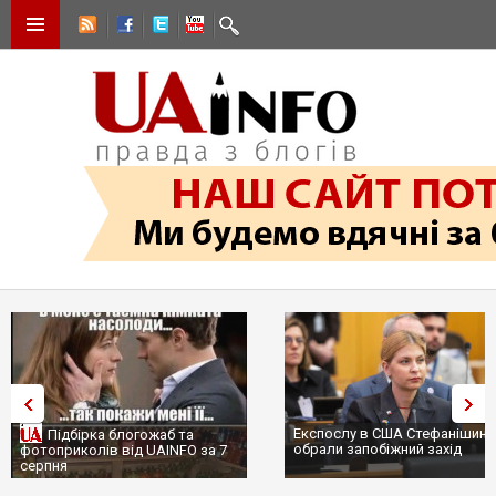
Експослу в США Стефанішині
Підбірка блогожаб та
обрали запобіжний захід
фотоприколів від UAINFO за 7
серпня