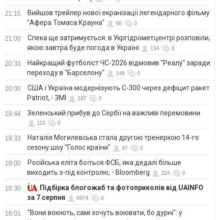
Вийшов трейлер нової екранізації легендарного фільму
21:15
"Афера Томаса Крауна"
66
0
Спека ще затримується: в Укргідрометцентрі розповіли,
21:00
якою завтра буде погода в Україні
134
0
Найкращий футболіст ЧС-2026 відмовив "Реалу" заради
20:33
переходу в "Барселону"
148
0
США і Україна модернізують С-300 через дефіцит ракет
20:00
Patriot, - ЗМІ
197
0
Зеленський прибув до Сербії на важливі перемовини
19:44
110
0
Наталія Могилевська стала другою тренеркою 14-го
19:33
сезону шоу "Голос країни"
97
0
Російська еліта боїться ФСБ, яка дедалі більше
19:00
виходить з-під контролю, - Bloomberg
224
0
Підбірка блогожаб та фотоприколів від UAINFO
18:30
за 7 серпня
8974
0
"Вони воюють, самі хочуть воювати, бо дурні": у
18:01