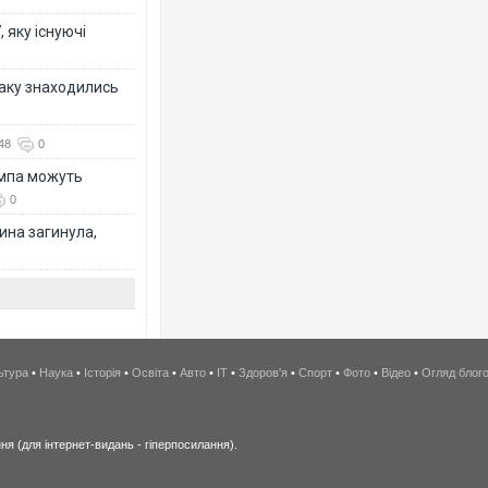
 яку існуючі
таку знаходились
48
0
ампа можуть
0
ина загинула,
ьтура
•
Наука
•
Історія
•
Освіта
•
Авто
•
IT
•
Здоров'я
•
Спорт
•
Фото
•
Відео
•
Огляд блог
я (для інтернет-видань - гіперпосилання).