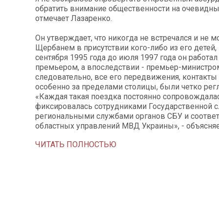
обратить внимание общественности на очевидны
отмечает Лазаренко.
Он утверждает, что никогда не встречался и не м
Щербанем в присутствии кого-либо из его детей,
сентября 1995 года до июля 1997 года он работа
премьером, а впоследствии - премьер-министро
следовательно, все его передвижения, контакты 
особенно за пределами столицы, были четко ре
«Каждая такая поездка постоянно сопровождала
фиксировалась сотрудниками Государственной 
региональными службами органов СБУ и соотве
областных управлений МВД Украины», - объясняе
ЧИТАТЬ ПОЛНОСТЬЮ