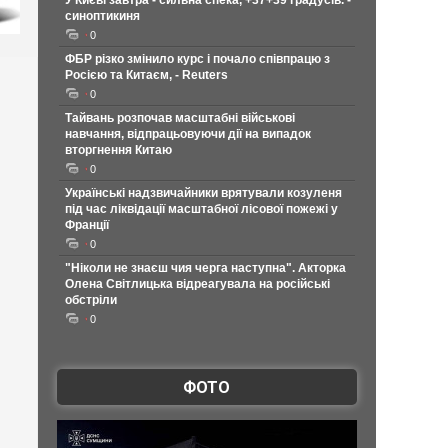
У Києві завтра - сильна спека, +37+39 градусів. -
синоптикиня
0
ФБР різко змінило курс і почало співпрацю з
Росією та Китаєм, - Reuters
0
Тайвань розпочав масштабні військові
навчання, відпрацьовуючи дії на випадок
вторгнення Китаю
0
Українські надзвичайники врятували козуленя
під час ліквідації масштабної лісової пожежі у
Франції
0
"Ніколи не знаєш чия черга наступна". Акторка
Олена Світлицька відреагувала на російські
обстріли
0
ФОТО