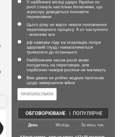
У найближчі місяці удари України по
росії стануть настільки болючими, що
агресору доведеться поновити
)
перемовини
Цього року не варто чекати поновлення
переговорного процесу. А от наступного
—
- можливо все
рф навпаки піде на ескалацію попри
о
здоровий глузд і намагатиметься
триматися до останнього
Найближчим часом росія може
погодитись на переговори, але
серйозних намірів росіяни не матимуть
и
Вже давно не роблю жодних прогнозів
щодо завершення війни
ОБГОВОРЮВАНЕ
|
ПОПУЛЯРНЕ
День
Місяць
За весь час