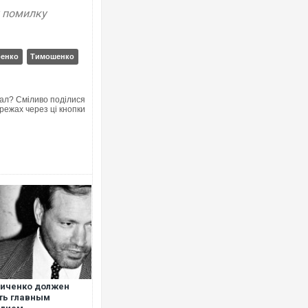
у помилку
ренко
Тимошенко
Росія атакувала Суми КАБами: пошк
ал? Сміливо поділися
торговельний центр, будинки, є пост
режах через ці кнопки
ФОТО
Топпосадовцю Повітряних Сил вручи
підозру
иченко должен
ть главным