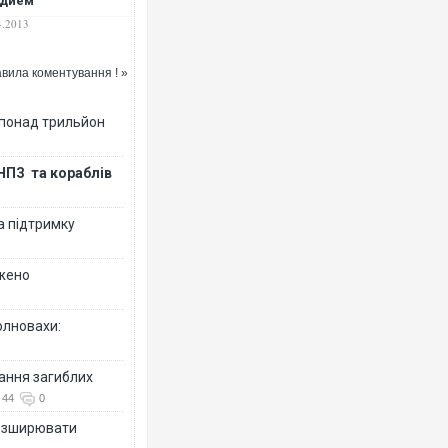
удием
прокуратуры
4.2013
мен Януковича —
йем
вила коментування ! »
 понад трильйон
НПЗ та кораблів
а підтримку
джено
олновахи:
вання загиблих
44
0
розширювати