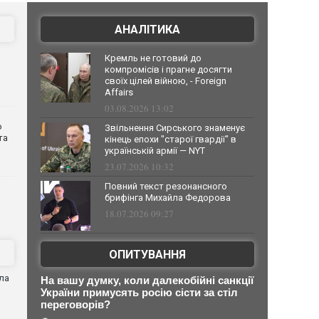
АНАЛІТИКА
Кремль не готовий до
компромісів і прагне досягти
своїх цілей війною, - Foreign
Affairs
03.08.2026 13:02
о
Звільнення Сирського знаменує
та
кінець епохи "старої гвардії" в
українській армії — NYT
23.07.2026 10:32
Повний текст резонансного
брифінга Михайла Федорова
18.07.2026 09:27
ОПИТУВАННЯ
ла
На вашу думку, коли далекобійні санкції
України примусять росію сісти за стіл
переговорів?