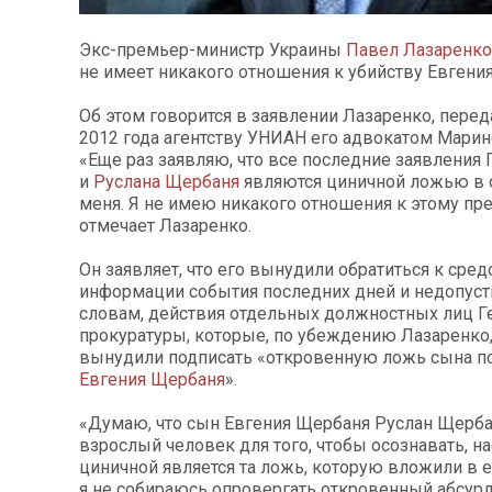
Экс-премьер-министр Украины
Павел Лазаренко
не имеет никакого отношения к убийству Евгени
Об этом говорится в заявлении Лазаренко, перед
2012 года агентству УНИАН его адвокатом Марин
«Еще раз заявляю, что все последние заявления
и
Руслана Щербаня
являются циничной ложью в
меня. Я не имею никакого отношения к этому пре
отмечает Лазаренко.
Он заявляет, что его вынудили обратиться к сре
информации события последних дней и недопуст
словам, действия отдельных должностных лиц Г
прокуратуры, которые, по убеждению Лазаренко,
вынудили подписать «откровенную ложь сына п
Евгения Щербаня
».
«Думаю, что сын Евгения Щербаня Руслан Щерба
взрослый человек для того, чтобы осознавать, н
циничной является та ложь, которую вложили в е
я не собираюсь опровергать откровенный абсурд,