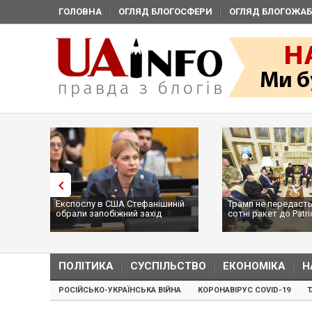
ГОЛОВНА
ОГЛЯД БЛОГОСФЕРИ
ОГЛЯД БЛОГОЖАБ
Експослу в США Стефанішиній
Трамп не передасть
обрали запобіжний захід
сотні ракет до Patri
...
ПОЛІТИКА
СУСПІЛЬСТВО
ЕКОНОМІКА
Н
РОСІЙСЬКО-УКРАЇНСЬКА ВІЙНА
КОРОНАВІРУС COVID-19