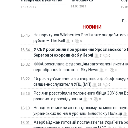
Лазаренко к убийству
Тимошенко
ор
Щербаня
Ген
14.05.2013
17.05.2013
19.0
вре
На
Пра
НОВИНИ
На порятунок Wildberries Росії може знадобитися
16:45
рублів — The Bell
1
0
У СБУ розповіли про ураження Ярославського 
16:34
берегової охорони фсб у Керчі
7
0
ФІФА розсилала федераціям заготовлені листи н
16:32
переобрання Інфантіно - Sky News
19
0
15 років ув’язнення за співпрацю з фсб рф: засу
16:22
священнослужителя УПЦ (МП)
35
0
Росіяни розстріляли полоненого бійця ЗСУ біля В
16:16
розпочато розслідування
39
0
Невідомі вчинили акт вандалізму на місці вшану
16:10
українських воїнів в урочищі Білосток у Польщі
Азербайджан готовий постачати газ Україні та 
16:01
партнерство в енергетиці, - глава МЗС