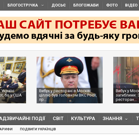
БЛОГОСТРІЧКА
ДОСЬЄ
БЛОГОЖАБИ
ФОТО
ВІДЕО
 Україні
Вибух у ресторані в Москві:
Вибух у Мос
ot, бо у США
ціллю був головком ВКС Росії,
загиблими: 
пр...
ресторан...
АДЗВИЧАЙНІ ПОДІЇ
СВІТ
КУЛЬТУРА
ЗНАННЯ
ТАРИФИ
ПОДВИГИ УКРАЇНЦІВ