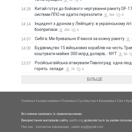
Китай готує до бойового чергування ракету DF-17,
14:28
системи ППО не здатні перехопити
344
0
Інцидент з дроном у Лейпцигу: в українському лі
14:14
боєприпаси
204
0
Сибіга: Ми буквально б’ємося за кожну ракету
14:07
Будівництво 15 військових кораблів на честь Тр
14:00
коштувати майже 300 млрд доларів, - NYT
50
Російські війська атакували Павлоград: одна люд
13:57
горять склади
74
0
БІЛЬШЕ
Головна
•
Головні новини
•
Політика
•
Суспільство
•
Економіка
•
Світ
•
Кул
Всі новини належать їх правовласникам.
Використання матеріалів сайту
uainfo.org
дозволяється за умови посиланн
Про нас
.
Контактна інформація
.
uainfo.org@gmail.com