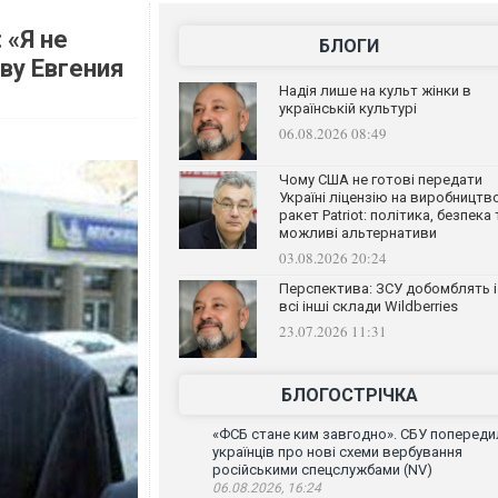
 «Я не
БЛОГИ
ву Евгения
Надія лише на культ жінки в
українській культурі
06.08.2026 08:49
Чому США не готові передати
Україні ліцензію на виробництв
ракет Patriot: політика, безпека 
можливі альтернативи
03.08.2026 20:24
Перспектива: ЗСУ добомблять і
всі інші склади Wildberries
23.07.2026 11:31
БЛОГОСТРІЧКА
«ФСБ стане ким завгодно». СБУ попереди
українців про нові схеми вербування
російськими спецслужбами (NV)
06.08.2026, 16:24