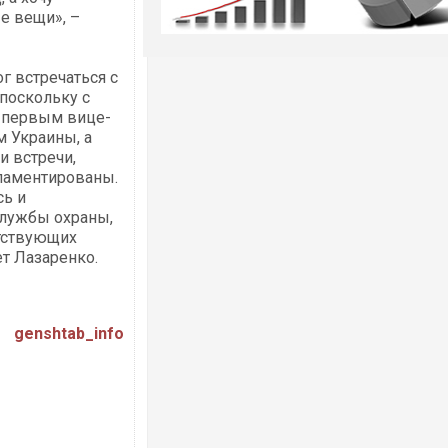
е вещи», –
ог встречаться с
 поскольку с
л первым вице-
м Украины, а
и встречи,
гламентированы.
сь и
службы охраны,
тствующих
т Лазаренко.
genshtab_info