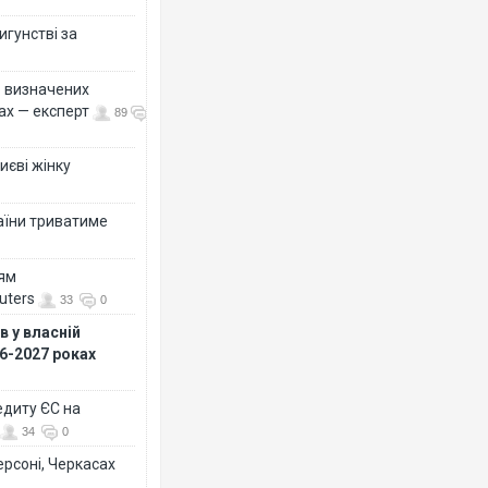
игунстві за
ко визначених
ах — експерт
89
иєві жінку
раїни триватиме
ням
uters
33
0
 у власній
26-2027 роках
едиту ЄС на
34
0
ерсоні, Черкасах