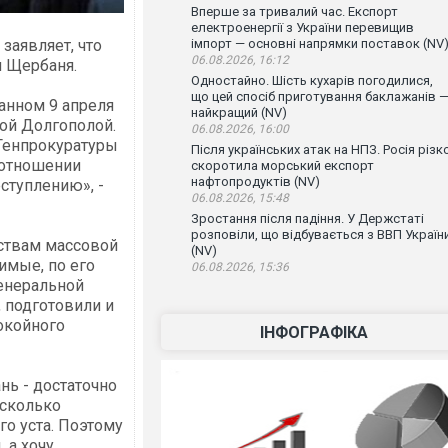
Вперше за тривалий час. Експорт
електроенергії з України перевищив
заявляет, что
імпорт — основні напрямки поставок (NV
06.08.2026, 16:12
я Щербаня.
Одностайно. Шість кухарів погодилися,
що цей спосіб приготування баклажанів 
анном 9 апреля
найкращий (NV)
ой Долгополой.
06.08.2026, 16:00
 Генпрокуратуры
Після українських атак на НПЗ. Росія різк
 отношении
скоротила морський експорт
нафтопродуктів (NV)
ступлению», -
06.08.2026, 15:48
Зростання після падіння. У Держстаті
розповіли, що відбувається з ВВП Україн
дствам массовой
(NV)
имые, по его
06.08.2026, 15:36
енеральной
 подготовили и
окойного
ІНФОГРАФІКА
нь - достаточно
асколько
го уста. Поэтому
 а хочу