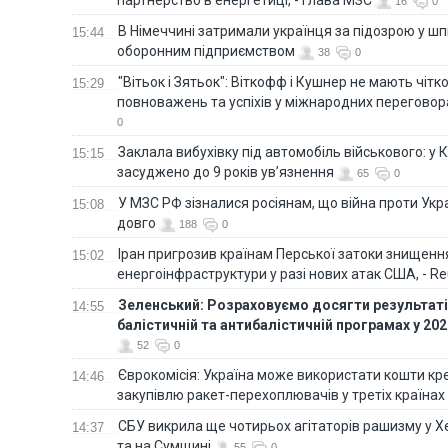
16
0
В Німеччині затримали українця за підозрою у шп
15:44
оборонним підприємством
38
0
"Вітьок і Зятьок": Віткофф і Кушнер не мають чіт
15:29
повноважень та успіхів у міжнародних переговор
0
Заклала вибухівку під автомобіль військового: у К
15:15
засуджено до 9 років ув’язнення
65
0
У МЗС РФ зізналися росіянам, що війна проти Ук
15:08
довго
188
0
Іран пригрозив країнам Перської затоки знищен
15:02
енергоінфраструктури у разі нових атак США, - Re
Зеленський: Розраховуємо досягти результатів
14:55
балістичній та антибалістичній програмах у 20
52
0
Єврокомісія: Україна може використати кошти кр
14:46
закупівлю ракет-перехоплювачів у третіх країнах
СБУ викрила ще чотирьох агітаторів рашизму у Х
14:37
та на Сумщині
55
0