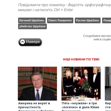
Повідомити про помилку - Виділіть орфографічн
мишею і натисніть Ctrl + Enter
Евгений Щербань
Павел Лазаренко
Руслан Щербань
Лаза
убийство Щербаня
Сподобався матері
ним в соцме
ІНШІ НОВИНИ ПО ТЕМІ
Америка не верит в
Пять «неужели» и три
Кир
причастность
«логично» в деле Юлии
ста