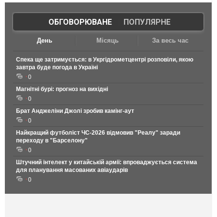
ОБГОВОРЮВАНЕ
|
ПОПУЛЯРНЕ
День
Місяць
За весь час
Спека ще затримується: в Укргідрометцентрі розповіли, якою
завтра буде погода в Україні
0
Магнітні бурі: прогноз на вихідні
0
Брат Анджеліни Джолі зробив камінг-аут
0
Найкращий футболіст ЧС-2026 відмовив "Реалу" заради
переходу в "Барселону"
0
Штучний інтелект у китайській армії: впроваджується система
для планування масованих авіаударів
0