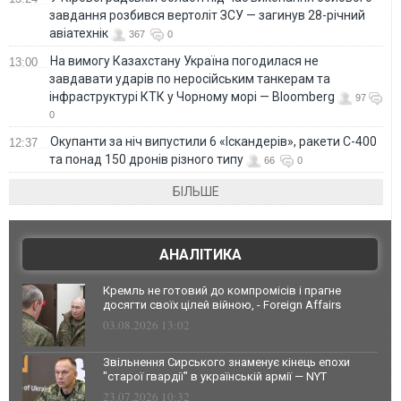
завдання розбився вертоліт ЗСУ — загинув 28-річний
авіатехнік
367
0
На вимогу Казахстану Україна погодилася не
13:00
завдавати ударів по неросійським танкерам та
інфраструктурі КТК у Чорному морі — Bloomberg
97
0
Окупанти за ніч випустили 6 «Іскандерів», ракети С-400
12:37
та понад 150 дронів різного типу
66
0
БІЛЬШЕ
АНАЛІТИКА
Кремль не готовий до компромісів і прагне
досягти своїх цілей війною, - Foreign Affairs
03.08.2026 13:02
Звільнення Сирського знаменує кінець епохи
"старої гвардії" в українській армії — NYT
23.07.2026 10:32