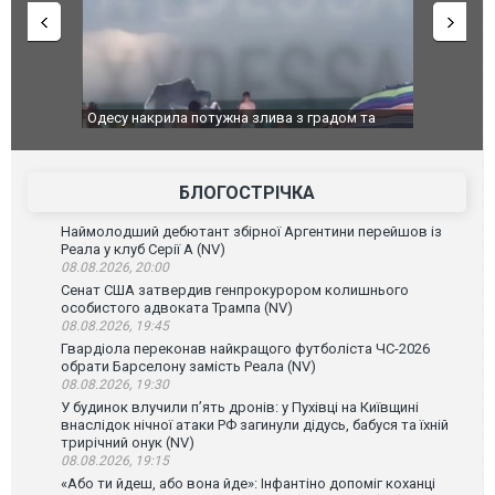
радом та
Вже вивели на тести: Ferrari готує оновлення
Вийшов т
позашляховика Purosangue. ВІДЕО
фільму "
БЛОГОСТРІЧКА
Наймолодший дебютант збірної Аргентини перейшов із
Реала у клуб Серії А (NV)
08.08.2026, 20:00
Сенат США затвердив генпрокурором колишнього
особистого адвоката Трампа (NV)
08.08.2026, 19:45
Гвардіола переконав найкращого футболіста ЧС-2026
обрати Барселону замість Реала (NV)
08.08.2026, 19:30
У будинок влучили п’ять дронів: у Пухівці на Київщині
внаслідок нічної атаки РФ загинули дідусь, бабуся та їхній
трирічний онук (NV)
08.08.2026, 19:15
«Або ти йдеш, або вона йде»: Інфантіно допоміг коханці