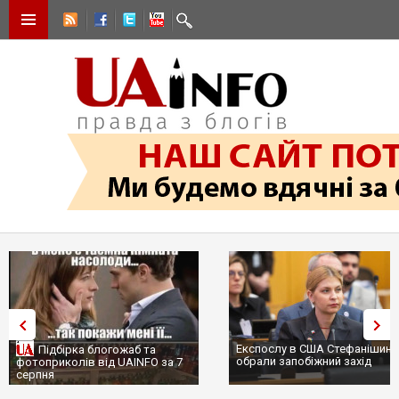
Експослу в США Стефанішині
Підбірка блогожаб та
обрали запобіжний захід
фотоприколів від UAINFO за 7
серпня