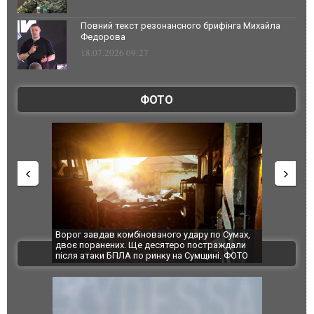
Повний текст резонансного брифінга Михайла
Федорова
18.07.2026 09:27
ФОТО
 по Сумах,
За 2000 кілометрів від кордону з Україною: в
"Мої ігра
страждали
Єкатеринбурзі після атаки дронів загорівся
суперкарі
ВІДЕО
щині. ФОТО
склад Wildberries. ФОТО. ВІДЕО