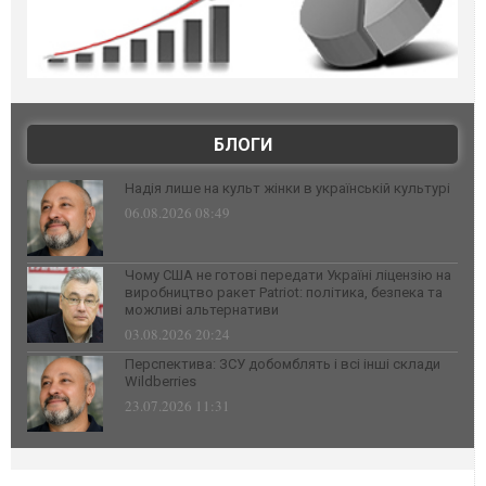
БЛОГИ
Надія лише на культ жінки в українській культурі
06.08.2026 08:49
Чому США не готові передати Україні ліцензію на
виробництво ракет Patriot: політика, безпека та
можливі альтернативи
03.08.2026 20:24
Перспектива: ЗСУ добомблять і всі інші склади
Wildberries
23.07.2026 11:31