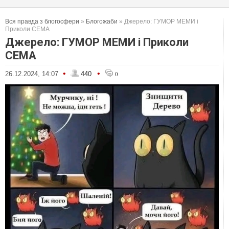
Вся правда з блогосфери
»
Блогожаби
» Джерело: ГУМОР МЕМИ і
Приколи СЕМА
Джерело: ГУМОР МЕМИ і Приколи
СЕМА
•
•
26.12.2024, 14:07
440
0