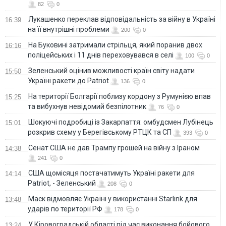
82
0
Лукашенко переклав відповідальність за війну в Україні
16:39
на її внутрішні проблеми
200
0
На Буковині затримали стрільця, який поранив двох
16:16
поліцейських і 11 днів переховувався в селі
100
0
Зеленський оцінив можливості країн світу надати
15:50
Україні ракети до Patriot
136
0
На території Болгарії поблизу кордону з Румунією впав
15:25
та вибухнув невідомий безпілотник
76
0
Шокуючі подробиці із Закарпаття: омбудсмен Лубінець
15:01
розкрив схему у Берегівському РТЦК та СП
393
0
Сенат США не дав Трампу грошей на війну з Іраном
14:38
241
0
США щомісяця постачатимуть Україні ракети для
14:14
Patriot, - Зеленський
208
0
Маск відмовляє Україні у використанні Starlink для
13:48
ударів по території РФ
178
0
У Кіровоградській області під час виконання бойового
13:24