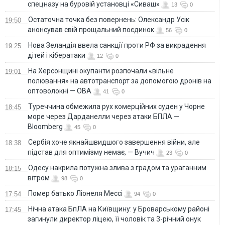
спецназу на буровій установці «Сиваш»
13
0
Остаточна точка без повернень: Олександр Усік
19:50
анонсував свій прощальний поєдинок
56
0
Нова Зеландія ввела санкції проти РФ за викрадення
19:25
дітей і кібератаки
12
0
На Херсонщині окупанти розпочали «вільне
19:01
полювання» на автотранспорт за допомогою дронів на
оптоволокні — ОВА
41
0
Туреччина обмежила рух комерційних суден у Чорне
18:45
море через Дарданелли через атаки БПЛА —
Bloomberg
45
0
Сербія хоче якнайшвидшого завершення війни, але
18:38
підстав для оптимізму немає, — Вучич
23
0
Одесу накрила потужна злива з градом та ураганним
18:15
вітром
98
0
Помер батько Ліонеля Мессі
17:54
94
0
Нічна атака БпЛА на Київщину: у Броварському районі
17:45
загинули директор ліцею, її чоловік та 3-річний онук