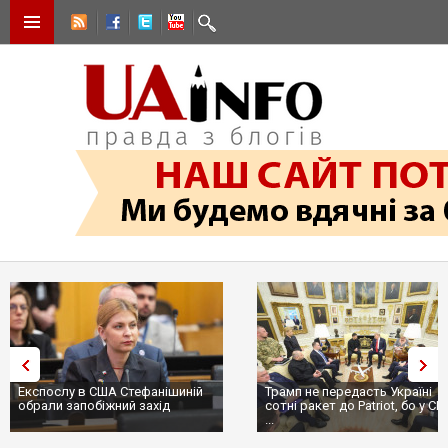
Експослу в США Стефанішиній
Трамп не передасть Україні
обрали запобіжний захід
сотні ракет до Patriot, бо у С
...