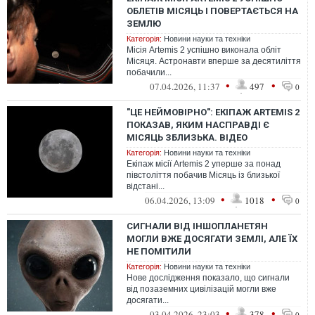
ОБЛЕТІВ МІСЯЦЬ І ПОВЕРТАЄТЬСЯ НА
ЗЕМЛЮ
Категорія:
Новини науки та техніки
Місія Artemis 2 успішно виконала обліт
Місяця. Астронавти вперше за десятиліття
побачили...
•
•
07.04.2026, 11:37
497
0
"ЦЕ НЕЙМОВІРНО": ЕКІПАЖ ARTEMIS 2
ПОКАЗАВ, ЯКИМ НАСПРАВДІ Є
МІСЯЦЬ ЗБЛИЗЬКА. ВІДЕО
Категорія:
Новини науки та техніки
Екіпаж місії Artemis 2 уперше за понад
півстоліття побачив Місяць із близької
відстані...
•
•
06.04.2026, 13:09
1018
0
СИГНАЛИ ВІД ІНШОПЛАНЕТЯН
МОГЛИ ВЖЕ ДОСЯГАТИ ЗЕМЛІ, АЛЕ ЇХ
НЕ ПОМІТИЛИ
Категорія:
Новини науки та техніки
Нове дослідження показало, що сигнали
від позаземних цивілізацій могли вже
досягати...
•
•
03.04.2026, 23:03
378
0