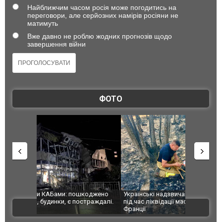
Найближчим часом росія може погодитись на
переговори, але серйозних намірів росіяни не
матимуть
Вже давно не роблю жодних прогнозів щодо
завершення війни
ФОТО
шкоджено
Українські надзвичайники врятували козуленя
СБУ за спр
траждалі.
під час ліквідації масштабної лісової пожежі у
Болгарії з
ВІДЕО
Франції
ФОТО