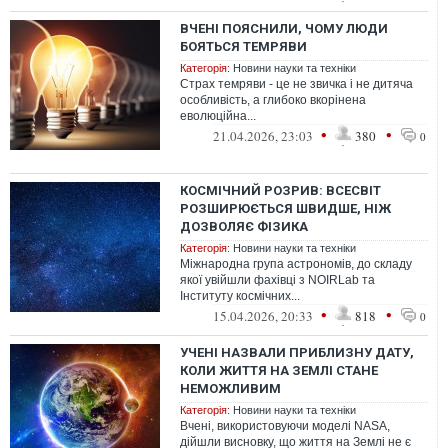
ВЧЕНІ ПОЯСНИЛИ, ЧОМУ ЛЮДИ
БОЯТЬСЯ ТЕМРЯВИ
Категорія:
Новини науки та техніки
Страх темряви - це не звичка і не дитяча
особливість, а глибоко вкорінена
еволюційна...
•
•
21.04.2026, 23:03
380
0
КОСМІЧНИЙ РОЗРИВ: ВСЕСВІТ
РОЗШИРЮЄТЬСЯ ШВИДШЕ, НІЖ
ДОЗВОЛЯЄ ФІЗИКА
Категорія:
Новини науки та техніки
Міжнародна група астрономів, до складу
якої увійшли фахівці з NOIRLab та
Інституту космічних...
•
•
15.04.2026, 20:33
818
0
УЧЕНІ НАЗВАЛИ ПРИБЛИЗНУ ДАТУ,
КОЛИ ЖИТТЯ НА ЗЕМЛІ СТАНЕ
НЕМОЖЛИВИМ
Категорія:
Новини науки та техніки
Вчені, використовуючи моделі NASA,
дійшли висновку, що життя на Землі не є