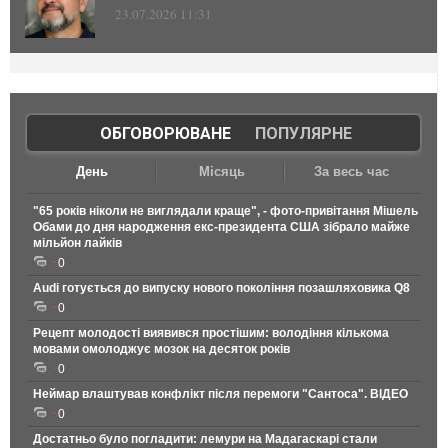
23.07.2026 11:31
ОБГОВОРЮВАНЕ
|
ПОПУЛЯРНЕ
День
Місяць
За весь час
"65 років ніколи не виглядали краще", - фото-привітання Мішель
Обами до дня народження екс-президента США зібрало майже
мільйон лайків
0
Audi готується до випуску нового покоління позашляховика Q8
0
Рецепт молодості виявився простішим: володіння кількома
мовами омолоджує мозок на десяток років
0
Неймар влаштував конфлікт після перемоги "Сантоса". ВІДЕО
0
Достатньо було погладити: лемури на Мадагаскарі стали