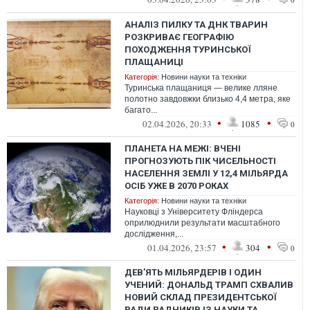
АНАЛІЗ ПИЛКУ ТА ДНК ТВАРИН
РОЗКРИВАЄ ГЕОГРАФІЮ
ПОХОДЖЕННЯ ТУРИНСЬКОЇ
ПЛАЩАНИЦІ
Категорія:
Новини науки та техніки
Туринська плащаниця — велике лляне
полотно завдовжки близько 4,4 метра, яке
багато...
•
•
02.04.2026, 20:33
1085
0
ПЛАНЕТА НА МЕЖІ: ВЧЕНІ
ПРОГНОЗУЮТЬ ПІК ЧИСЕЛЬНОСТІ
НАСЕЛЕННЯ ЗЕМЛІ У 12,4 МІЛЬЯРДА
ОСІБ УЖЕ В 2070 РОКАХ
Категорія:
Новини науки та техніки
Науковці з Університету Фліндерса
оприлюднили результати масштабного
дослідження,...
•
•
01.04.2026, 23:57
304
0
ДЕВ’ЯТЬ МІЛЬЯРДЕРІВ І ОДИН
УЧЕНИЙ: ДОНАЛЬД ТРАМП СХВАЛИВ
НОВИЙ СКЛАД ПРЕЗИДЕНТСЬКОЇ
РАДИ РАДНИКІВ ІЗ НАУКИ ТА