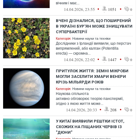
вічним і має...
•
•
14.04.2026, 23:55
1051
0
ВЧЕНІ ДІЗНАЛИСЯ, ЩО ПОШИРЕНИЙ
В УКРАЇНІ БУР’ЯН МОЖЕ ЗНИЩУВАТИ
СУПЕРБАКТЕРІЇ
Категорія:
Новини науки та техніки
Дослідники з Ірландії виявили, що перстач
випрямлений, або калган (Potentilla
erecta) — скромна...
•
•
14.04.2026, 22:02
1447
0
ПРИТУЛОК ЖИТТЯ: ЗЕМНІ МІКРОБИ
МОГЛИ ЗАСЕЛИТИ ХМАРИ ВЕНЕРИ
КРІЗЬ МІЛЬЯРДИ РОКІВ
Категорія:
Новини науки та техніки
Наукова спільнота
активно обговорює теорію панспермії,
згідно з якою життя може...
•
•
14.04.2026, 20:33
208
0
У КИТАЇ ВИЯВИЛИ РЕШТКИ ІСТОТ,
СХОЖИХ НА ПІЩАНИХ ЧЕРВІВ ІЗ
"ДЮНИ"