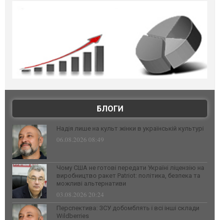
БЛОГИ
Надія лише на культ жінки в українській культурі
06.08.2026 08:49
Чому США не готові передати Україні ліцензію на
виробництво ракет Patriot: політика, безпека та
можливі альтернативи
03.08.2026 20:24
Перспектива: ЗСУ добомблять і всі інші склади
Wildberries