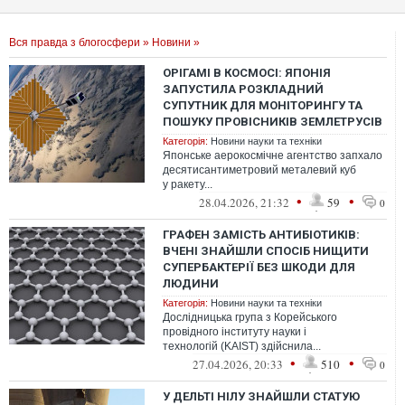
Вся правда з блогосфери
»
Новини
»
ОРІГАМІ В КОСМОСІ: ЯПОНІЯ
ЗАПУСТИЛА РОЗКЛАДНИЙ
СУПУТНИК ДЛЯ МОНІТОРИНГУ ТА
ПОШУКУ ПРОВІСНИКІВ ЗЕМЛЕТРУСІВ
Категорія:
Новини науки та техніки
Японське аерокосмічне агентство запхало
десятисантиметровий металевий куб
у ракету...
•
•
28.04.2026, 21:32
59
0
ГРАФЕН ЗАМІСТЬ АНТИБІОТИКІВ:
ВЧЕНІ ЗНАЙШЛИ СПОСІБ НИЩИТИ
СУПЕРБАКТЕРІЇ БЕЗ ШКОДИ ДЛЯ
ЛЮДИНИ
Категорія:
Новини науки та техніки
Дослідницька група з Корейського
провідного інституту науки і
технологій (KAIST) здійснила...
•
•
27.04.2026, 20:33
510
0
У ДЕЛЬТІ НІЛУ ЗНАЙШЛИ СТАТУЮ