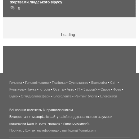
жертвами людського вірусу
0
Loading...
Головна
•
Головні новини
•
Політика
•
Суспільство
•
Економіка
беспроводной
•
Світ
•
Культура
•
Наука
•
Історія
•
Освіта
•
Авто
•
IT
•
Здоров'я
интернет
•
Спорт
•
Фото
•
Відео
•
Огляд блогосфери
•
Блоголента
•
Рейтинг блогів
киев
•
Блогожаби
и
Всі новини належать їх правовласникам.
область
Використання матеріалів сайту
uainfo.org
дозволяється за умови
wimax
посилання (для інтернет-видань - гіперпосилання).
интернет
Про нас
.
Контактна інформація
.
uainfo.org@gmail.com
в
киеве