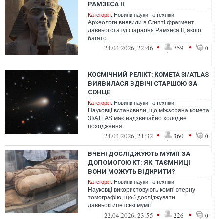
РАМЗЕСА II
Категорія:
Новини науки та техніки
Археологи виявили в Єгипті фрагмент
давньої статуї фараона Рамзеса II, якого
багато...
•
•
24.04.2026, 22:46
759
0
КОСМІЧНИЙ РЕЛІКТ: КОМЕТА 3I/ATLAS
ВИЯВИЛАСЯ ВДВІЧІ СТАРШОЮ ЗА
СОНЦЕ
Категорія:
Новини науки та техніки
Науковці встановили, що міжзоряна комета
3I/ATLAS має надзвичайно холодне
походження.
•
•
24.04.2026, 21:32
360
0
ВЧЕНІ ДОСЛІДЖУЮТЬ МУМІЇ ЗА
ДОПОМОГОЮ КТ: ЯКІ ТАЄМНИЦІ
ВОНИ МОЖУТЬ ВІДКРИТИ?
Категорія:
Новини науки та техніки
Науковці використовують комп’ютерну
томографію, щоб досліджувати
давньоєгипетські мумії.
•
•
22.04.2026, 23:55
226
0