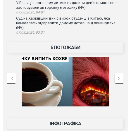
У Вінниці з організму дитини видалили дев’ять магнітів —
застосували авторську методику (NV)
07.08.2026, 04:01
Суд на Харківщині виніс вирок студенці з Китаю, яка
намагалась відправити додому деталь від винищувача
(NV)
07.08.2026, 03:31
БЛОГОЖАБИ
ІНФОГРАФІКА