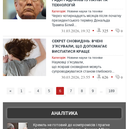
ТЕХНОЛОГІЙ
Категорія:
Новини науки та техніки
Через чотирнадцять місяців після початку
президентського терміну Дональда
Трампа Білий...
•
•
31.03.2026, 19:32
325
0
СЕКРЕТ СНОВИДІНЬ: ВЧЕНІ
З'ЯСУВАЛИ, ЩО ДОПОМАГАЄ
ВИСПАТИСЯ КРАЩЕ
Категорія:
Новини науки та техніки
Науковці з’ясували,
що яскраві сновидіння можуть
супроводжуватися станом глибокого...
•
•
30.03.2026, 23:55
626
0
6
«
1
...
4
5
7
8
9
...
189
»
АНАЛІТИКА
Кремль не готовий до компромісів і прагне