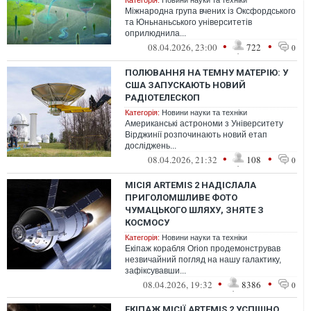
Категорія:
Новини науки та техніки
Міжнародна група вчених із Оксфордського
та Юньнаньського університетів
оприлюднила...
•
•
08.04.2026, 23:00
722
0
ПОЛЮВАННЯ НА ТЕМНУ МАТЕРІЮ: У
США ЗАПУСКАЮТЬ НОВИЙ
РАДІОТЕЛЕСКОП
Категорія:
Новини науки та техніки
Американські астрономи з Університету
Вірджинії розпочинають новий етап
досліджень...
•
•
08.04.2026, 21:32
108
0
МІСІЯ ARTEMIS 2 НАДІСЛАЛА
ПРИГОЛОМШЛИВЕ ФОТО
ЧУМАЦЬКОГО ШЛЯХУ, ЗНЯТЕ З
КОСМОСУ
Категорія:
Новини науки та техніки
Екіпаж корабля Orion продемонстрував
незвичайний погляд на нашу галактику,
зафіксувавши...
•
•
08.04.2026, 19:32
8386
0
ЕКІПАЖ МІСІЇ ARTEMIS 2 УСПІШНО