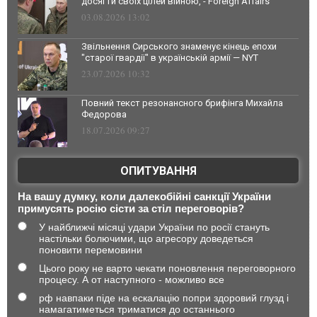
досягти своїх цілей війною, - Foreign Affairs
03.08.2026 13:02
Звільнення Сирського знаменує кінець епохи
"старої гвардії" в українській армії — NYT
23.07.2026 10:32
Повний текст резонансного брифінга Михайла
Федорова
18.07.2026 09:27
ОПИТУВАННЯ
На вашу думку, коли далекобійні санкції України
примусять росію сісти за стіл переговорів?
У найближчі місяці удари України по росії стануть
настільки болючими, що агресору доведеться
поновити перемовини
Цього року не варто чекати поновлення переговорного
процесу. А от наступного - можливо все
рф навпаки піде на ескалацію попри здоровий глузд і
намагатиметься триматися до останнього