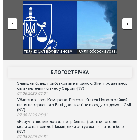
чили нову
Сили оборони уразили Ярославський НПЗ:
Неймар вла
губернатор регіону заявив про наймасштабнішу
"Сантоса".
атаку. ВІДЕО
БЛОГОСТРІЧКА
Знайшли більш прибутковий напрямок. Shell продає весь
свій «зелений» бізнес у Європі (NV)
07.08.2026, 05:31
Убивство Ігоря Комарова. Ветеран Kraken Новостройний
після повернення з Балі два тижні не виходив з дому — ЗМІ
(NV)
07.08.2026, 05:01
«Розумів, що мій досвід потрібен на фронті»: історія
медика на псевдо Шаман, який рятує життя на полі бою
(NV)
07.08.2026, 04:31