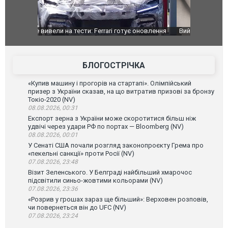
оновлення
Вийшов трейлер нової екранізації легендарного
Зеленський
фільму "Афера Томаса Крауна"
перемовин
БЛОГОСТРІЧКА
«Купив машину і прогорів на стартапі». Олімпійський
призер з України сказав, на що витратив призові за бронзу
Токіо-2020 (NV)
08.08.2026, 00:31
Експорт зерна з України може скоротитися більш ніж
удвічі через удари РФ по портах — Bloomberg (NV)
08.08.2026, 00:01
У Сенаті США почали розгляд законопроєкту Грема про
«пекельні санкції» проти Росії (NV)
07.08.2026, 23:48
Візит Зеленського. У Белграді найбільший хмарочос
підсвітили синьо-жовтими кольорами (NV)
07.08.2026, 23:36
«Розрив у грошах зараз ще більший»: Верховен розповів,
чи повернеться він до UFC (NV)
07.08.2026, 23:24