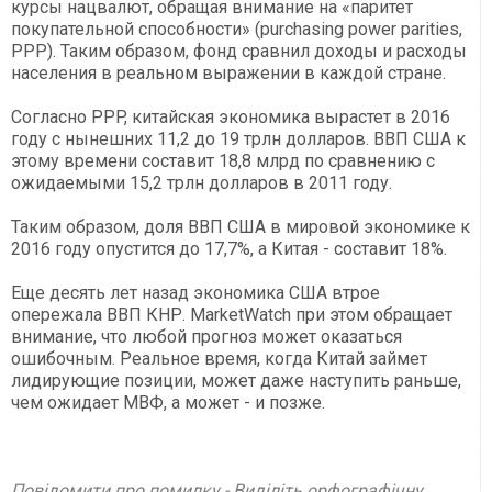
курсы нацвалют, обращая внимание на «паритет
покупательной способности» (purchasing power parities,
PPP). Таким образом, фонд сравнил доходы и расходы
населения в реальном выражении в каждой стране.
Согласно PPP, китайская экономика вырастет в 2016
году с нынешних 11,2 до 19 трлн долларов. ВВП США к
этому времени составит 18,8 млрд по сравнению с
ожидаемыми 15,2 трлн долларов в 2011 году.
Таким образом, доля ВВП США в мировой экономике к
2016 году опустится до 17,7%, а Китая - составит 18%.
Еще десять лет назад экономика США втрое
опережала ВВП КНР. MarketWatch при этом обращает
внимание, что любой прогноз может оказаться
ошибочным. Реальное время, когда Китай займет
лидирующие позиции, может даже наступить раньше,
чем ожидает МВФ, а может - и позже.
Повідомити про помилку - Виділіть орфографічну