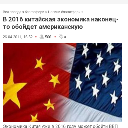
Вся правда з блогосфери
»
Новини блогосфери
»
В 2016 китайcкая экономика наконец-
то обойдет американскую
•
•
26.04.2011, 16:52
506
0
Экономика Китая уже в 2016 году может обойти ВВП