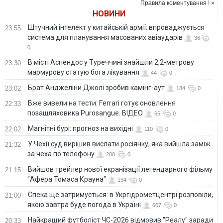
Правила коментування ! »
НОВИНИ
Штучний інтелект у китайській армії: впроваджується
23:55
система для планування масованих авіаударів
36
0
В місті Аспендос у Туреччині знайшли 2,2-метрову
23:30
мармурову статую бога лікування
44
0
Брат Анджеліни Джолі зробив камінг-аут
23:02
184
0
Вже вивели на тести: Ferrari готує оновлення
22:33
позашляховика Purosangue. ВІДЕО
65
0
Магнітні бурі: прогноз на вихідні
22:02
110
0
У Чехії суд вирішив вислати росіянку, яка вийшла заміж
21:32
за чеха по телефону
200
0
Вийшов трейлер нової екранізації легендарного фільму
21:15
"Афера Томаса Крауна"
194
0
Спека ще затримується: в Укргідрометцентрі розповіли,
21:00
якою завтра буде погода в Україні
607
0
Найкращий футболіст ЧС-2026 відмовив "Реалу" заради
20:33