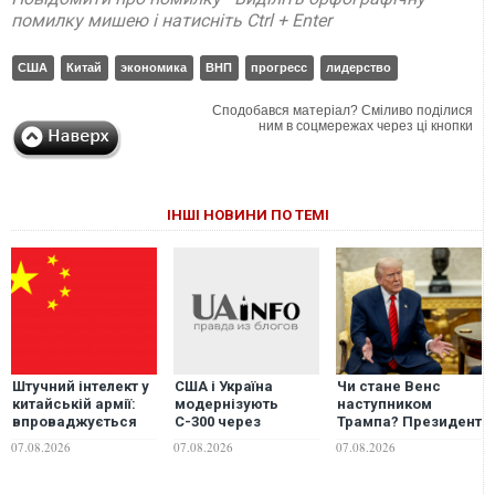
помилку мишею і натисніть Ctrl + Enter
США
Китай
экономика
ВНП
прогресс
лидерство
Сподобався матеріал? Сміливо поділися
ним в соцмережах через ці кнопки
ІНШІ НОВИНИ ПО ТЕМІ
Штучний інтелект у
Чи стане Венс
США і Україна
китайській армії:
наступником
модернізують
впроваджується
Трампа? Президент
С-300 через
система для
США виступив із
дефіцит ракет
07.08.2026
07.08.2026
07.08.2026
планування
неочікуваною
Patriot, - ЗМІ
масованих
заявою
авіаударів