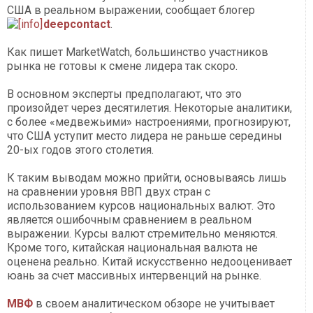
США в реальном выражении, сообщает блогер
deepcontact
.
Как пишет MarketWatch, большинство участников
рынка не готовы к смене лидера так скоро.
В основном эксперты предполагают, что это
произойдет через десятилетия. Некоторые аналитики,
с более «медвежьими» настроениями, прогнозируют,
что США уступит место лидера не раньше середины
20-ых годов этого столетия.
К таким выводам можно прийти, основываясь лишь
на сравнении уровня ВВП двух стран с
использованием курсов национальных валют. Это
является ошибочным сравнением в реальном
выражении. Курсы валют стремительно меняются.
Кроме того, китайская национальная валюта не
оценена реально. Китай искусственно недооценивает
юань за счет массивных интервенций на рынке.
МВФ
в своем аналитическом обзоре не учитывает