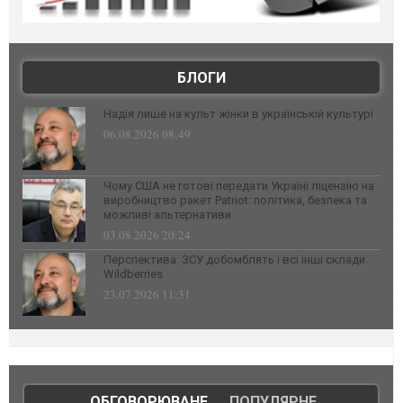
БЛОГИ
Надія лише на культ жінки в українській культурі
06.08.2026 08:49
Чому США не готові передати Україні ліцензію на
виробництво ракет Patriot: політика, безпека та
можливі альтернативи
03.08.2026 20:24
Перспектива: ЗСУ добомблять і всі інші склади
Wildberries
23.07.2026 11:31
ОБГОВОРЮВАНЕ
|
ПОПУЛЯРНЕ