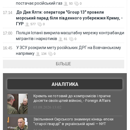
постачає російський газ
93
0
До Дня Ялти: оператори "Group 13" провели
17:14
морський парад біля південного узбережжя Криму, -
ГУР
577
0
Поліція Іспанії викрила масштабну мережу контрабанди
17:00
мігрантів і наркотиків
81
0
У ЗСУ розкрили мету російських ДРГ на Вовчанському
16:45
напрямку
134
0
БІЛЬШЕ
АНАЛІТИКА
Кремль не готовий до компромісів і прагне
досягти своїх цілей війною, - Foreign Affairs
03.08.2026 13:02
Звільнення Сирського знаменує кінець епохи
"старої гвардії" в українській армії — NYT