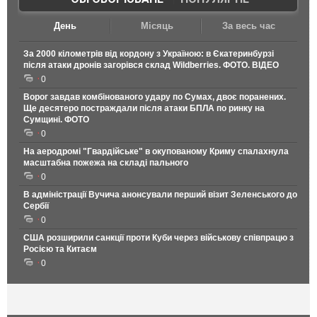
День
Місяць
За весь час
За 2000 кілометрів від кордону з Україною: в Єкатеринбурзі
після атаки дронів загорівся склад Wildberries. ФОТО. ВІДЕО
0
Ворог завдав комбінованого удару по Сумах, двоє поранених.
Ще десятеро постраждали після атаки БПЛА по ринку на
Сумщині. ФОТО
0
На аеродромі "Гвардійське" в окупованому Криму спалахнула
масштабна пожежа на складі пального
0
В адміністрації Вучича анонсували перший візит Зеленського до
Сербії
0
США розширили санкції проти Куби через військову співпрацю з
Росією та Китаєм
0