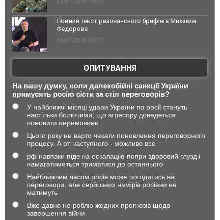
23.07.2026 10:32
Повний текст резонансного брифінга Михайла
Федорова
18.07.2026 09:27
ОПИТУВАННЯ
На вашу думку, коли далекобійні санкції України
примусять росію сісти за стіл переговорів?
У найближчі місяці удари України по росії стануть
настільки болючими, що агресору доведеться
поновити перемовини
Цього року не варто чекати поновлення переговорного
процесу. А от наступного - можливо все
рф навпаки піде на ескалацію попри здоровий глузд і
намагатиметься триматися до останнього
Найближчим часом росія може погодитись на
переговори, але серйозних намірів росіяни не
матимуть
Вже давно не роблю жодних прогнозів щодо
завершення війни