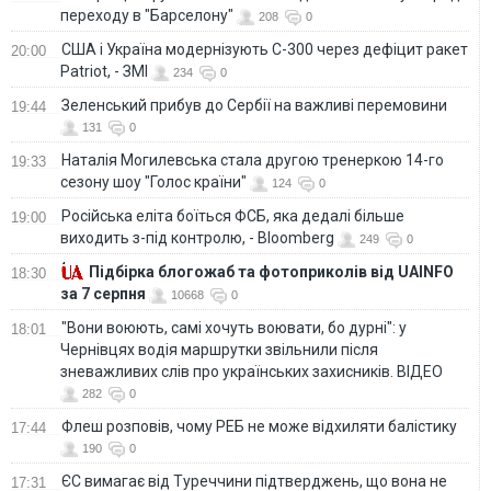
переходу в "Барселону"
208
0
США і Україна модернізують С-300 через дефіцит ракет
20:00
Patriot, - ЗМІ
234
0
Зеленський прибув до Сербії на важливі перемовини
19:44
131
0
Наталія Могилевська стала другою тренеркою 14-го
19:33
сезону шоу "Голос країни"
124
0
Російська еліта боїться ФСБ, яка дедалі більше
19:00
виходить з-під контролю, - Bloomberg
249
0
Підбірка блогожаб та фотоприколів від UAINFO
18:30
за 7 серпня
10668
0
"Вони воюють, самі хочуть воювати, бо дурні": у
18:01
Чернівцях водія маршрутки звільнили після
зневажливих слів про українських захисників. ВІДЕО
282
0
Флеш розповів, чому РЕБ не може відхиляти балістику
17:44
190
0
ЄС вимагає від Туреччини підтверджень, що вона не
17:31