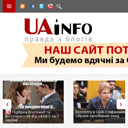
Експослу в США Стефанішині
Підбірка блогожаб та
обрали запобіжний захід
фотоприколів від UAINFO за 7
серпня