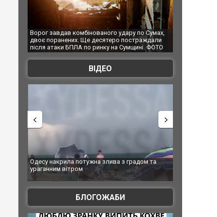
ого удару по Сумах,
За 2000 кілометрів від кордону з Україною: в
ятеро постраждали
Єкатеринбурзі після атаки дронів загорівся
у на Сумщині. ФОТО
склад Wildberries. ФОТО. ВІДЕО
ВІДЕО
лива з градом та
Вже вивели на тести: Ferrari готує оновлення
позашляховика Purosangue. ВІДЕО
БЛОГОЖАБИ