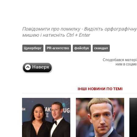
Повідомити про помилку - Виділіть орфографічн
мишею і натисніть Ctrl + Enter
Цукерберг
PR-агентство
фейсбук
скандал
Сподобався матері
ним в соцме
ІНШІ НОВИНИ ПО ТЕМІ