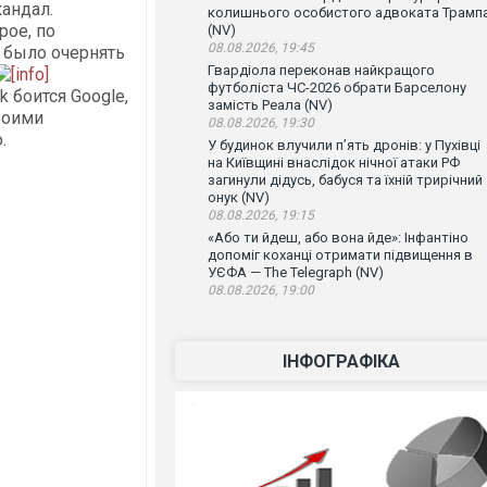
андал.
колишнього особистого адвоката Трамп
рое, по
(NV)
08.08.2026, 19:45
 было очернять
Гвардіола переконав найкращого
футболіста ЧС-2026 обрати Барселону
k боится Google,
замість Реала (NV)
воими
08.08.2026, 19:30
.
У будинок влучили п’ять дронів: у Пухівці
на Київщині внаслідок нічної атаки РФ
загинули дідусь, бабуся та їхній трирічний
онук (NV)
08.08.2026, 19:15
«Або ти йдеш, або вона йде»: Інфантіно
допоміг коханці отримати підвищення в
УЄФА — The Telegraph (NV)
08.08.2026, 19:00
ІНФОГРАФІКА