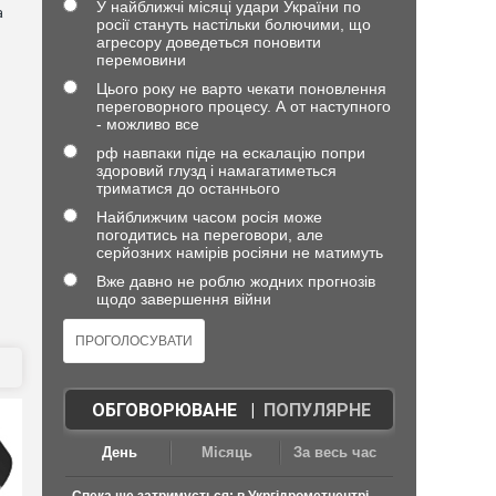
У найближчі місяці удари України по
а
росії стануть настільки болючими, що
агресору доведеться поновити
перемовини
Цього року не варто чекати поновлення
переговорного процесу. А от наступного
- можливо все
рф навпаки піде на ескалацію попри
здоровий глузд і намагатиметься
триматися до останнього
Найближчим часом росія може
погодитись на переговори, але
серйозних намірів росіяни не матимуть
Вже давно не роблю жодних прогнозів
щодо завершення війни
ОБГОВОРЮВАНЕ
|
ПОПУЛЯРНЕ
День
Місяць
За весь час