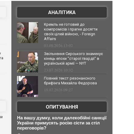
АНАЛІТИКА
Кремль не готовий до
компромісів і прагне досягти
своїх цілей війною, - Foreign
Affairs
03.08.2026 13:02
о
Звільнення Сирського знаменує
та
кінець епохи "старої гвардії" в
українській армії — NYT
23.07.2026 10:32
Повний текст резонансного
брифінга Михайла Федорова
18.07.2026 09:27
ОПИТУВАННЯ
ни
На вашу думку, коли далекобійні санкції
України примусять росію сісти за стіл
переговорів?