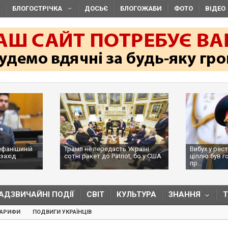
БЛОГОСТРІЧКА
ДОСЬЄ
БЛОГОЖАБИ
ФОТО
ВІДЕО
ефанішиній
Трамп не передасть Україні
Вибух у рес
захід
сотні ракет до Patriot, бо у США
ціллю був г
...
пр...
АДЗВИЧАЙНІ ПОДІЇ
СВІТ
КУЛЬТУРА
ЗНАННЯ
ТАРИФИ
ПОДВИГИ УКРАЇНЦІВ