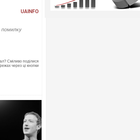
UAINFO
у помилку
ал? Сміливо поділися
режах через ці кнопки