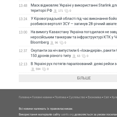
Маск відмовляє Україні у використанні Starlink дл
13:48
території РФ
171
0
У Кіровоградській області під час виконання бой
13:24
розбився вертоліт ЗСУ — загинув 28-річний авіате
На вимогу Казахстану Україна погодилася не зав
13:00
неросійським танкерам та інфраструктурі КТК у 
Bloomberg
96
0
Окупанти за ніч випустили 6 «Іскандерів», ракети
12:37
150 дронів різного типу
63
0
В Україні рух потягів паралізований: деякі рейси
12:13
594
0
БІЛЬШЕ
Головна
•
Головні новини
•
Політика
•
Суспільство
•
Економіка
•
Світ
•
Кул
Всі новини належать їх правовласникам.
Використання матеріалів сайту
uainfo.org
дозволяється за умови посиланн