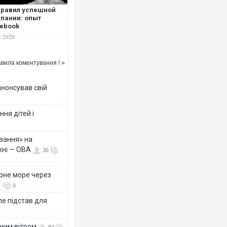
правил успешной
пании: опыт
ebook
Ворог завдав комбінован
8.2020
двоє поранених. Ще дес
після атаки БПЛА по ринк
вила коментування ! »
анонсував свій
ня дітей і
вання» на
кні — ОВА
36
Одесу накрила потужна з
рне море через
ураганним вітром
0
е підстав для
нним вітром