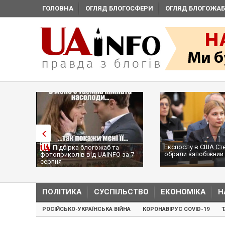
ГОЛОВНА
ОГЛЯД БЛОГОСФЕРИ
ОГЛЯД БЛОГОЖАБ
Експослу в США Ст
Підбірка блогожаб та
обрали запобіжний 
фотоприколів від UAINFO за 7
серпня
ПОЛІТИКА
СУСПІЛЬСТВО
ЕКОНОМІКА
Н
РОСІЙСЬКО-УКРАЇНСЬКА ВІЙНА
КОРОНАВІРУС COVID-19