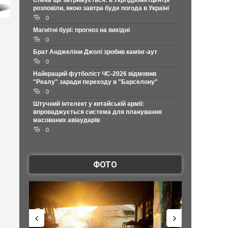
Спека ще затримується: в Укргідрометцентрі
розповіли, якою завтра буде погода в Україні
0
Магнітні бурі: прогноз на вихідні
0
Брат Анджеліни Джолі зробив камінг-аут
0
Найкращий футболіст ЧС-2026 відмовив
"Реалу" заради переходу в "Барселону"
0
Штучний інтелект у китайській армії:
впроваджується система для планування
масованих авіаударів
0
ФОТО