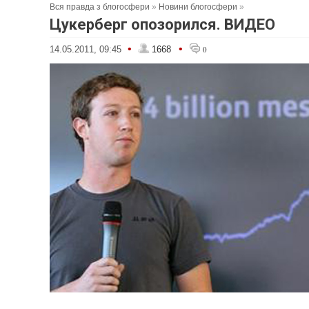
Вся правда з блогосфери
»
Новини блогосфери
»
Цукерберг опозорился. ВИДЕО
•
•
14.05.2011, 09:45
1668
0