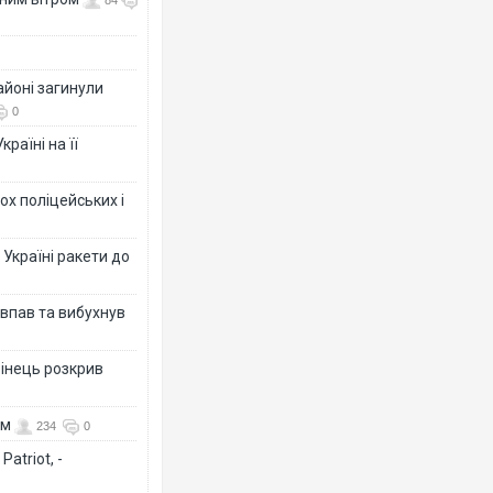
84
айоні загинули
0
раїні на її
ох поліцейських і
 Україні ракети до
 впав та вибухнув
бінець розкрив
ом
234
0
atriot, -