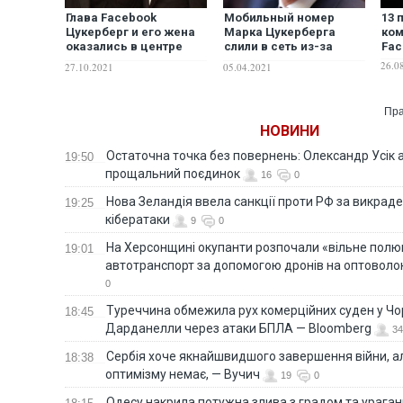
Глава Facebook
Мобильный номер
13 
Цукерберг и его жена
Марка Цукерберга
ком
оказались в центре
слили в сеть из-за
Fac
секс-скандала
масштабной утечки из
26.0
27.10.2021
05.04.2021
Facebook
Пра
НОВИНИ
Остаточна точка без повернень: Олександр Усік 
19:50
прощальний поєдинок
16
0
Нова Зеландія ввела санкції проти РФ за викраден
19:25
кібератаки
9
0
На Херсонщині окупанти розпочали «вільне полю
19:01
автотранспорт за допомогою дронів на оптоволо
0
Туреччина обмежила рух комерційних суден у Чо
18:45
Дарданелли через атаки БПЛА — Bloomberg
34
Сербія хоче якнайшвидшого завершення війни, ал
18:38
оптимізму немає, — Вучич
19
0
Одесу накрила потужна злива з градом та урага