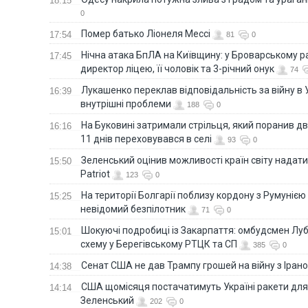
18:15
0
Помер батько Ліонеля Мессі
17:54
81
0
Нічна атака БпЛА на Київщину: у Броварському р
17:45
директор ліцею, її чоловік та 3-річний онук
74
Лукашенко переклав відповідальність за війну в Ук
16:39
внутрішні проблеми
188
0
На Буковині затримали стрільця, який поранив дв
16:16
11 днів переховувався в селі
93
0
Зеленський оцінив можливості країн світу надати
15:50
Patriot
123
0
На території Болгарії поблизу кордону з Румунією
15:25
невідомий безпілотник
71
0
Шокуючі подробиці із Закарпаття: омбудсмен Лу
15:01
схему у Берегівському РТЦК та СП
385
0
Сенат США не дав Трампу грошей на війну з Іран
14:38
США щомісяця постачатимуть Україні ракети для P
14:14
Зеленський
202
0