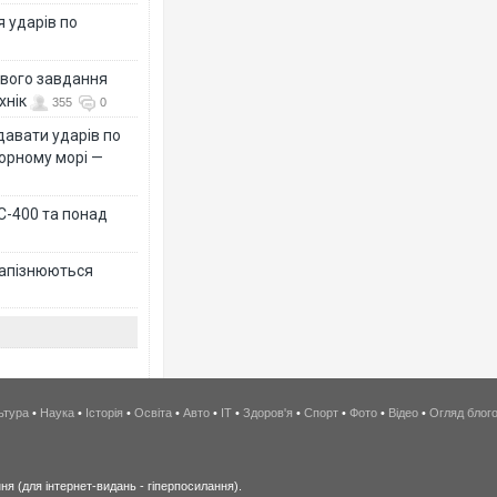
я ударів по
ового завдання
хнік
355
0
давати ударів по
Чорному морі —
 С-400 та понад
 запізнюються
ьтура
•
Наука
•
Історія
•
Освіта
•
Авто
•
IT
•
Здоров'я
•
Спорт
•
Фото
•
Відео
•
Огляд блог
я (для інтернет-видань - гіперпосилання).