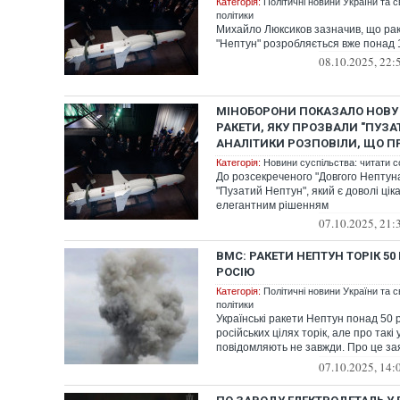
Категорія:
Політичні новини України та с
політики
Михайло Люксиков зазначив, що рак
"Нептун" розробляється вже понад 1
08.10.2025, 22:
МІНОБОРОНИ ПОКАЗАЛО НОВУ 
РАКЕТИ, ЯКУ ПРОЗВАЛИ "ПУЗ
АНАЛІТИКИ РОЗПОВІЛИ, ЩО ПР
Категорія:
Новини суспільства: читати с
До розсекреченого "Довгого Нептун
"Пузатий Нептун", який є доволі цік
елегантним рішенням
07.10.2025, 21:
ВМС: РАКЕТИ НЕПТУН ТОРІК 50
РОСІЮ
Категорія:
Політичні новини України та с
політики
Українські ракети Нептун понад 50 
російських цілях торік, але про так
повідомляють не завжди. Про це за
Військов...
07.10.2025, 14: