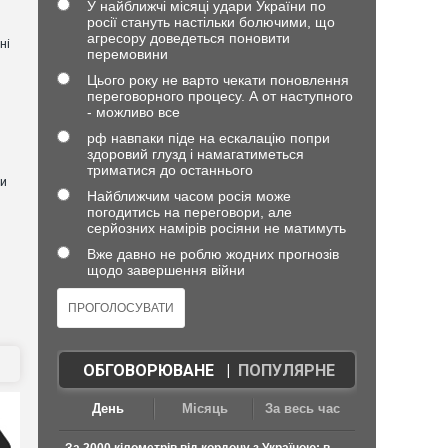
У найближчі місяці удари України по
росії стануть настільки болючими, що
агресору доведеться поновити
ні
перемовини
Цього року не варто чекати поновлення
переговорного процесу. А от наступного
- можливо все
рф навпаки піде на ескалацію попри
здоровий глузд і намагатиметься
триматися до останнього
ли
Найближчим часом росія може
погодитись на переговори, але
серйозних намірів росіяни не матимуть
Вже давно не роблю жодних прогнозів
щодо завершення війни
ОБГОВОРЮВАНЕ
|
ПОПУЛЯРНЕ
День
Місяць
За весь час