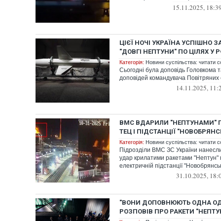
15.11.2025, 18:3
ЦІЄЇ НОЧІ УКРАЇНА УСПІШНО 
"ДОВГІ НЕПТУНИ" ПО ЦІЛЯХ У 
Категорія:
Новини суспільства: читати с
Сьогодні була доповідь Головкома т
доповідей командувача Повітряних
14.11.2025, 11:
ВМС ВДАРИЛИ "НЕПТУНАМИ" 
ТЕЦ І ПІДСТАНЦІЇ "НОВОБРЯНС
Категорія:
Новини суспільства: читати с
Підрозділи ВМС ЗС України нанесл
удар крилатими ракетами "Нептун" 
електричній підстанції "Новобрянсь
31.10.2025, 18:
"ВОНИ ДОПОВНЮЮТЬ ОДНА ОД
РОЗПОВІВ ПРО РАКЕТИ "НЕПТУН