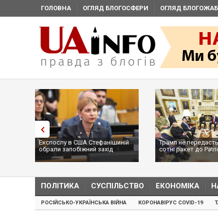
ГОЛОВНА
ОГЛЯД БЛОГОСФЕРИ
ОГЛЯД БЛОГОЖАБ
Експослу в США Стефанішиній
Трамп не передасть
обрали запобіжний захід
сотні ракет до Patri
...
ПОЛІТИКА
СУСПІЛЬСТВО
ЕКОНОМІКА
Н
РОСІЙСЬКО-УКРАЇНСЬКА ВІЙНА
КОРОНАВІРУС COVID-19