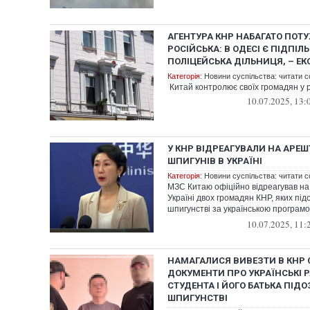
АГЕНТУРА КНР НАБАГАТО ПОТ
РОСІЙСЬКА: В ОДЕСІ Є ПІДПІЛ
ПОЛІЦЕЙСЬКА ДІЛЬНИЦЯ, – ЕК
Категорія:
Новини суспільства: читати с
Китай контролює своїх громадян у р
10.07.2025, 13:
У КНР ВІДРЕАГУВАЛИ НА АРЕ
ШПИГУНІВ В УКРАЇНІ
Категорія:
Новини суспільства: читати с
МЗС Китаю офіційно відреагував на
Україні двох громадян КНР, яких пі
шпигунстві за українською програ
ракет...
10.07.2025, 11:
НАМАГАЛИСЯ ВИВЕЗТИ В КНР 
ДОКУМЕНТИ ПРО УКРАЇНСЬКІ Р
СТУДЕНТА І ЙОГО БАТЬКА ПІД
ШПИГУНСТВІ