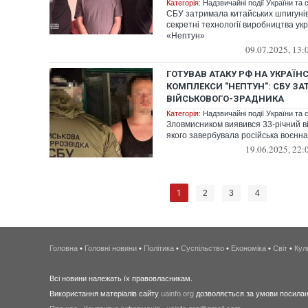
Категорія:
Надзвичайні події України та с
СБУ затримала китайських шпигунів
секретні технології виробництва укр
«Нептун»
09.07.2025, 13:
ГОТУВАВ АТАКУ РФ НА УКРАЇНС
КОМПЛЕКСИ "НЕПТУН": СБУ З
ВІЙСЬКОВОГО-ЗРАДНИКА
Категорія:
Надзвичайні події України та с
Зловмисником виявився 33-річний в
якого завербувала російська воєнна
19.06.2025, 22:
1
2
3
4
Головна
•
Головні новини
•
Політика
•
Суспільство
•
Економіка
•
Світ
•
Кул
Всі новини належать їх правовласникам.
Використання матеріалів сайту
uainfo.org
дозволяється за умови посиланн