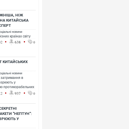
УЖНІША, НІЖ
ЬНА КИТАЙСЬКА
СПЕРТ
оціальні новини
ізних країнах світу
•
•
02
638
0
ШТ КИТАЙСЬКИХ
оціальні новини
 затримання в
дозрюють у
мою протикорабельних
•
•
22
937
0
СЕКРЕТНІ
АКЕТИ "НЕПТУН":
ОЗРЮЮТЬ У