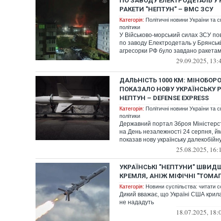
ПО ЗАВОДУ ЕЛЕКТРОДЕТАЛЬ У
РАКЕТИ "НЕПТУН" – ВМС ЗСУ
Категорія:
Політичні новини України та с
політики
У Військово-морський силах ЗСУ по
по заводу Електродеталь у Брянські
агресорки РФ було завдано ракета
29.09.2025, 13:
ДАЛЬНІСТЬ 1000 КМ: МІНОБОР
ПОКАЗАЛО НОВУ УКРАЇНСЬКУ 
НЕПТУН – DEFENSE EXPRESS
Категорія:
Політичні новини України та с
політики
Державний портал Зброя Міністерс
на День незалежності 24 серпня, й
показав нову українську далекобійну
25.08.2025, 16:
УКРАЇНСЬКІ "НЕПТУНИ" ШВИД
КРЕМЛЯ, АНІЖ МІФІЧНІ "ТОМАГ
Категорія:
Новини суспільства: читати с
Дикий вважає, що Україні США крил
не нададуть
18.07.2025, 18: