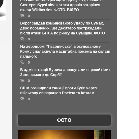
За 2000 кілометрів від кордону з Україною: в
Єкатеринбурзі після атаки дронів загорівся
склад Wildberries. ФОТО. ВІДЕО
0
Ворог завдав комбінованого удару по Сумах,
двоє поранених. Ще десятеро постраждали
після атаки БПЛА по ринку на Сумщині. ФОТО
0
На аеродромі "Гвардійське" в окупованому
Криму спалахнула масштабна пожежа на складі
пального
0
В адміністрації Вучича анонсували перший візит
Зеленського до Сербії
0
США розширили санкції проти Куби через
військову співпрацю з Росією та Китаєм
0
ФОТО