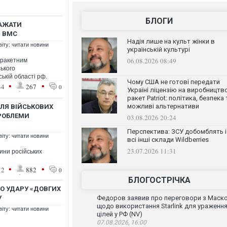
БЛОГИ
РАЖАТИ
 - ВМС
Надія лише на культ жінки в
віту: читати новини
українській культурі
06.08.2026 08:49
 ракетним
ького
ькій області рф.
Чому США не готові передати
•
•
44
267
0
Україні ліцензію на виробництв
ракет Patriot: політика, безпека 
можливі альтернативи
ЛЯ ВІЙСЬКОВИХ
ПРОБЛЕМИ
03.08.2026 20:24
Перспектива: ЗСУ добомблять і
віту: читати новини
всі інші склади Wildberries
23.07.2026 11:31
ини російських
•
•
12
882
0
БЛОГОСТРІЧКА
ЕО УДАРУ «ДОВГИХ
У
Федоров заявив про переговори з Маск
щодо використання Starlink для ураженн
віту: читати новини
цілей у РФ (NV)
07.08.2026, 16:00