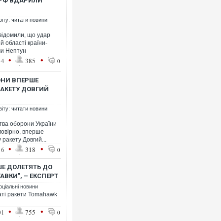
 РФ ВДАРИЛИ
віту: читати новини
відомили, що удар
й області країни-
ми Нептун
•
•
44
385
0
Ворог завдав комбінованого 
двоє поранених. Ще десятер
після атаки БПЛА по ринку н
ОНИ ВПЕРШЕ
РАКЕТУ ДОВГИЙ
віту: читати новини
тва оборони України
мовірно, вперше
 ракету Довгий...
•
•
16
318
0
ШЕ ДОЛЕТЯТЬ ДО
АВКИ", – ЕКСПЕРТ
оціальні новини
аті ракети Tomahawk
В окупованій Ялті повідомля
порт: над містом навис стов
•
•
ВІДЕО
01
755
0