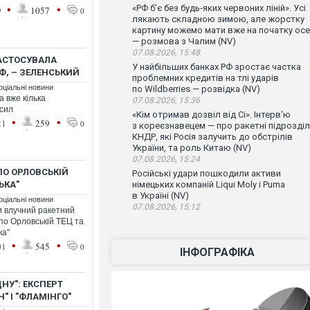
•
•
«РФ б'є без будь-яких червоних ліній». Усі
9
1057
0
лякають складною зимою, але жорстку
картину можемо мати вже на початку осе
— розмова з Чалим (NV)
07.08.2026, 15:48
ЗАСТОСУВАЛА
У найбільших банках РФ зростає частка
РФ, – ЗЕЛЕНСЬКИЙ
проблемних кредитів на тлі ударів
оціальні новини
по Wildberries — розвідка (NV)
а вже кілька
07.08.2026, 15:36
 сил
«Кім отримав дозвіл від Сі». Інтерв'ю
•
•
21
259
0
з кореєзнавецем — про ракетні підрозді
КНДР, які Росія залучить до обстрілів
України, та роль Китаю (NV)
07.08.2026, 15:24
ПО ОРЛОВСЬКІЙ
Російські удари пошкодили активи
ЬКА"
німецьких компаній Liqui Moly і Puma
в Україні (NV)
оціальні новини
07.08.2026, 15:12
и влучний ракетний
по Орловській ТЕЦ та
ка"
•
•
01
545
0
ІНФОГРАФІКА
НУ": ЕКСПЕРТ
" І "ФЛАМІНГО"