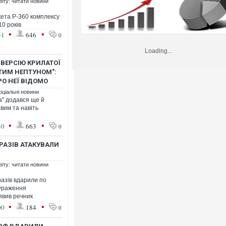
віту: читати новини
ета Р-360 комплексу
0 років
•
•
51
646
0
Loading...
ВЕРСІЮ КРИЛАТОЇ
АТИМ НЕПТУНОМ":
О НЕЇ ВІДОМО
оціальні новини
а" додався ще й
авим та навіть
•
•
30
663
0
 РАЗІВ АТАКУВАЛИ
віту: читати новини
разів вдарили по
і ураження
явив речник
•
•
00
184
0