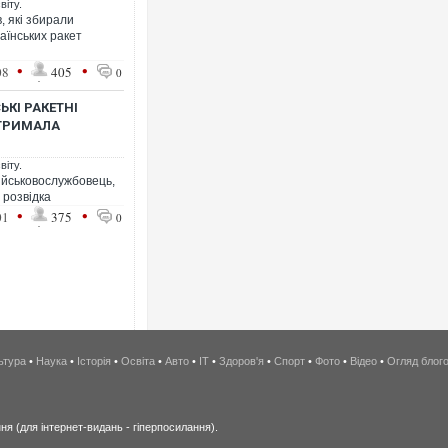
віту.
, які збирали
аїнських ракет
•
•
08
405
0
ЬКІ РАКЕТНІ
АТРИМАЛА
віту.
ійськовослужбовець,
 розвідка
•
•
01
375
0
ьтура
•
Наука
•
Історія
•
Освіта
•
Авто
•
IT
•
Здоров'я
•
Спорт
•
Фото
•
Відео
•
Огляд блог
я (для інтернет-видань - гіперпосилання).