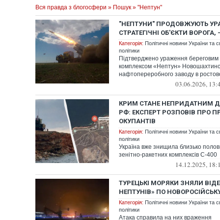
Вся правда з блогосфери
»
Пошук
» "Нептун"
"НЕПТУНИ" ПРОДОВЖУЮТЬ У
СТРАТЕГІЧНІ ОБ'ЄКТИ ВОРОГА,
Категорія:
Політичні новини України та с
політики
Підтверджено ураження береговим
комплексом «Нептун» Новошахтинс
нафтопереробного заводу в ростовс
03.06.2026, 13:
КРИМ СТАНЕ НЕПРИДАТНИМ Д
РФ: ЕКСПЕРТ РОЗПОВІВ ПРО 
ОКУПАНТІВ
Категорія:
Політичні новини України та с
політики
Україна вже знищила близько полов
зенітно-ракетних комплексів С-400
14.12.2025, 18:
ТУРЕЦЬКІ МОРЯКИ ЗНЯЛИ ВІД
НЕПТУНІВ» ПО НОВОРОСІЙСЬК
Категорія:
Політичні новини України та с
політики
Атака справила на них враження