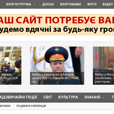
БЛОГОСТРІЧКА
ДОСЬЄ
БЛОГОЖАБИ
ФОТО
ВІДЕО
 Україні
Вибух у ресторані в Москві:
Вибух у Мос
ot, бо у США
ціллю був головком ВКС Росії,
загиблими: 
пр...
ресторан...
АДЗВИЧАЙНІ ПОДІЇ
СВІТ
КУЛЬТУРА
ЗНАННЯ
ТАРИФИ
ПОДВИГИ УКРАЇНЦІВ