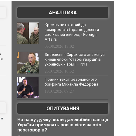
АНАЛІТИКА
Кремль не готовий до
компромісів і прагне досягти
своїх цілей війною, - Foreign
Affairs
03.08.2026 13:02
о
Звільнення Сирського знаменує
та
кінець епохи "старої гвардії" в
українській армії — NYT
23.07.2026 10:32
Повний текст резонансного
брифінга Михайла Федорова
18.07.2026 09:27
ОПИТУВАННЯ
ом
На вашу думку, коли далекобійні санкції
я
України примусять росію сісти за стіл
переговорів?