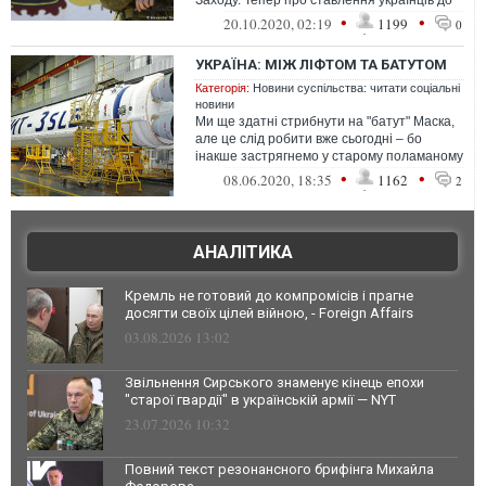
Заходу. Тепер про ставлення українців до
документа 1994 року запитаю...
•
•
20.10.2020, 02:19
1199
0
УКРАЇНА: МІЖ ЛІФТОМ ТА БАТУТОМ
Категорія:
Новини суспільства: читати соціальні
новини
Ми ще здатні стрибнути на "батут" Маска,
але це слід робити вже сьогодні – бо
інакше застрягнемо у старому поламаному
ліфті із грамофонним голосом Гаг...
•
•
08.06.2020, 18:35
1162
2
АНАЛІТИКА
Кремль не готовий до компромісів і прагне
досягти своїх цілей війною, - Foreign Affairs
03.08.2026 13:02
Звільнення Сирського знаменує кінець епохи
"старої гвардії" в українській армії — NYT
23.07.2026 10:32
Повний текст резонансного брифінга Михайла