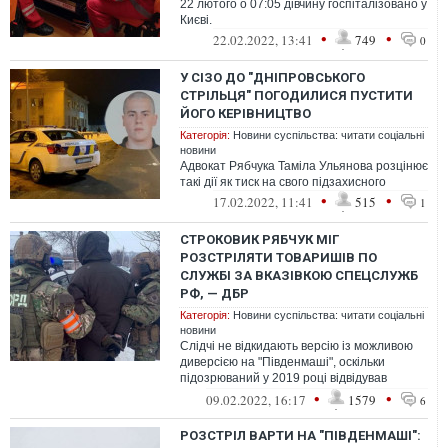
22 лютого о 07:05 дівчину госпіталізовано у
Києві.
•
•
22.02.2022, 13:41
749
0
У СІЗО ДО "ДНІПРОВСЬКОГО
СТРІЛЬЦЯ" ПОГОДИЛИСЯ ПУСТИТИ
ЙОГО КЕРІВНИЦТВО
Категорія:
Новини суспільства: читати соціальні
новини
Адвокат Рябчука Таміла Ульянова розцінює
такі дії як тиск на свого підзахисного
•
•
17.02.2022, 11:41
515
1
СТРОКОВИК РЯБЧУК МІГ
РОЗСТРІЛЯТИ ТОВАРИШІВ ПО
СЛУЖБІ ЗА ВКАЗІВКОЮ СПЕЦСЛУЖБ
РФ, — ДБР
Категорія:
Новини суспільства: читати соціальні
новини
Слідчі не відкидають версію із можливою
диверсією на "Південмаші", оскільки
підозрюваний у 2019 році відвідував
Російську Федерацію.
•
•
09.02.2022, 16:17
1579
6
РОЗСТРІЛ ВАРТИ НА "ПІВДЕНМАШІ":