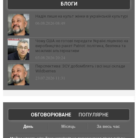
БЛОГИ
Надія лише на культ жінки в українській культурі
06.08.2026 08:49
Чому США не готові передати Україні ліцензію на
виробництво ракет Patriot: політика, безпека та
можливі альтернативи
03.08.2026 20:24
Перспектива: ЗСУ добомблять і всі інші склади
Wildberries
23.07.2026 11:31
ОБГОВОРЮВАНЕ
|
ПОПУЛЯРНЕ
День
Місяць
За весь час