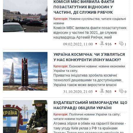
КОМІСІЯ МВС ВИЯВИЛА ФАКТИ
ПОЗАСТАТУТНИХ ВІДНОСИН У
ЧАСТИНІ, ДЕ СЛУЖИВ РЯБЧУК
Категорія:
Новини суспільства: читати соціальні
новини
Комісія МВС виявила факти позастатутних
відносин у частині № 3021, де служив
нацгвардієць Артемій Рябчук, який
розстріляв варту на Південмаші у Дніпрі...
•
•
09.02.2022, 11:00
916
1
УКРАЇНА КОСМІЧНА: ЧИ З’ЯВЛЯТЬСЯ
У НАС КОНКУРЕНТИ ІЛОНУ МАСКУ?
Категорія:
Економічні новини: новини економіки
України та світу.
Приватна ініціатива зробила космічні
технології дешевшими та доступнішими.
Україна також може виростити власні
приватні аерокосмічні компанії
•
•
31.10.2020, 21:05
503
0
БУДАПЕШТСЬКИЙ МЕМОРАНДУМ: ЩО
НАСПРАВДІ ОБІЦЯЛИ УКРАЇНІ
Категорія:
Політичні новини України та світу:
читати новини політики
Атомна зброя в обмін на гарантії безпеки -
таку угоду Київ уклав з РФ та країнами