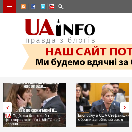
Експослу в США Стефанішині
Підбірка блогожаб та
обрали запобіжний захід
фотоприколів від UAINFO за 7
серпня