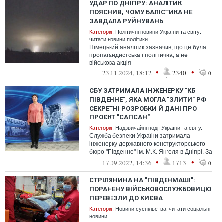
УДАР ПО ДНІПРУ: АНАЛІТИК
ПОЯСНИВ, ЧОМУ БАЛІСТИКА НЕ
ЗАВДАЛА РУЙНУВАНЬ
Категорія:
Політичні новини України та світу:
читати новини політики
Німецький аналітик зазначив, що це була
пропагандистська і політична, а не
військова акція
•
•
23.11.2024, 18:12
2340
0
СБУ ЗАТРИМАЛА ІНЖЕНЕРКУ "КБ
ПІВДЕННЕ", ЯКА МОГЛА "ЗЛИТИ" РФ
СЕКРЕТНІ РОЗРОБКИ Й ДАНІ ПРО
ПРОЄКТ "САПСАН"
Категорія:
Надзвичайні події України та світу.
Служба безпеки України затримала
інженерку державного конструкторського
бюро "Південне" ім. М.К. Янгеля в Дніпрі. За
версією слідства, вона могла "зли...
•
•
17.09.2022, 14:36
1713
0
СТРІЛЯНИНА НА "ПІВДЕНМАШІ":
ПОРАНЕНУ ВІЙСЬКОВОСЛУЖБОВИЦЮ
ПЕРЕВЕЗЛИ ДО КИЄВА
Категорія:
Новини суспільства: читати соціальні
новини