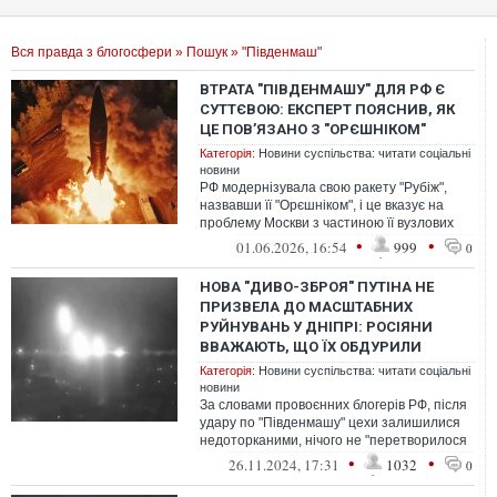
Вся правда з блогосфери
»
Пошук
» "Південмаш"
ВТРАТА "ПІВДЕНМАШУ" ДЛЯ РФ Є
СУТТЄВОЮ: ЕКСПЕРТ ПОЯСНИВ, ЯК
ЦЕ ПОВʼЯЗАНО З "ОРЄШНІКОМ"
Категорія:
Новини суспільства: читати соціальні
новини
РФ модернізувала свою ракету "Рубіж",
назвавши її "Орєшніком", і це вказує на
проблему Москви з частиною її вузлових
елементів, які вироблялися на укр...
•
•
01.06.2026, 16:54
999
0
НОВА "ДИВО-ЗБРОЯ" ПУТІНА НЕ
ПРИЗВЕЛА ДО МАСШТАБНИХ
РУЙНУВАНЬ У ДНІПРІ: РОСІЯНИ
ВВАЖАЮТЬ, ЩО ЇХ ОБДУРИЛИ
Категорія:
Новини суспільства: читати соціальні
новини
За словами провоєнних блогерів РФ, після
удару по "Південмашу" цехи залишилися
недоторканими, нічого не "перетворилося
на пил". Зазнав пошкодження тіл...
•
•
26.11.2024, 17:31
1032
0