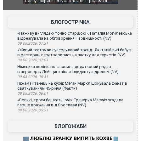
адом та
Вже вивели на тести: Ferrari готує оновлення
Вийшов тре
позашляховика Purosangue. ВІДЕО
фільму "А
БЛОГОСТРІЧКА
«Наживу виглядаю точно старшою». Наталія Могилевська
відреагувала на обговорення її зовнішності (NV)
09.08.2026, 07:31
«Живий театр» чи суперечливий тренд:. Як італійські бабусі
в ресторані перетворилися на пастку для туристів (NV)
09.08.2026, 07:01
Німецька поліція встановила додатковий радар
в аеропорту Лейпцига після інциденту з дроном (NV)
09.08.2026, 06:31
Піжама і танець на кухні: Меган Маркл шокувала фанатів
святкуванням 45-річчя (Факти)
09.08.2026, 06:01
«Великі, трохи бешкетні очі». Тренерка Магучіх згадала
перше враження від Ярослави (NV)
09.08.2026, 05:31
БЛОГОЖАБИ