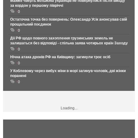
Майже чверть мільйона українців не повернулися після виїзду
за кордон у першому півріччі
0
Остаточна точка без повернень: Олександр Усік анонсував свій
прощальний поєдинок
0
Дії РФ щодо повного захоплення грузинських земель не
залишаться без відповіді - спільна заява чотирьох країн Заходу
0
Нічна атака дронів РФ на Київщину: загинули троє осіб
0
У Коблевому через вибух міни в морі загинув чоловік, дві жінки
поранені
0
Loading...