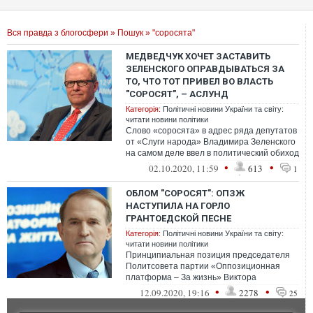
Вся правда з блогосфери
»
Пошук
» "соросята"
МЕДВЕДЧУК ХОЧЕТ ЗАСТАВИТЬ
ЗЕЛЕНСКОГО ОПРАВДЫВАТЬСЯ ЗА
ТО, ЧТО ТОТ ПРИВЕЛ ВО ВЛАСТЬ
"СОРОСЯТ", – АСЛУНД
Категорія:
Політичні новини України та світу:
читати новини політики
Слово «соросята» в адрес ряда депутатов
от «Слуги народа» Владимира Зеленского
на самом деле ввел в политический обиход
оппозиционный политик, глава П...
•
•
02.10.2020, 11:59
613
1
ОБЛОМ "СОРОСЯТ": ОПЗЖ
НАСТУПИЛА НА ГОРЛО
ГРАНТОЕДСКОЙ ПЕСНЕ
Категорія:
Політичні новини України та світу:
читати новини політики
Принципиальная позиция председателя
Политсовета партии «Оппозиционная
платформа – За жизнь» Виктора
Медведчука и других депутатов этой
•
•
12.09.2020, 19:16
2278
25
политической си...