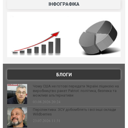
ІНФОГРАФІКА
БЛОГИ
Чому США не готові передати Україні ліцензію на
виробництво ракет Patriot: політика, безпека та
можливі альтернативи
03.08.2026 20:24
Перспектива: ЗСУ добомблять і всі інші склади
Wildberries
23.07.2026 11:31