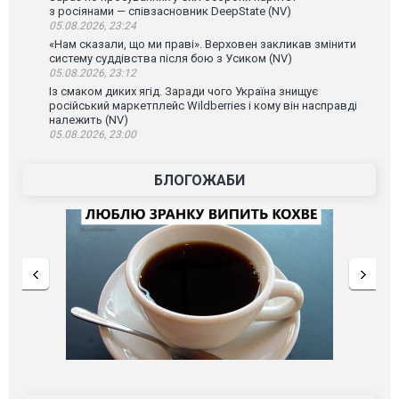
з росіянами — співзасновник DeepState (NV)
05.08.2026, 23:24
«Нам сказали, що ми праві». Верховен закликав змінити
систему суддівства після бою з Усиком (NV)
05.08.2026, 23:12
Із смаком диких ягід. Заради чого Україна знищує
російський маркетплейс Wildberries і кому він насправді
належить (NV)
05.08.2026, 23:00
БЛОГОЖАБИ