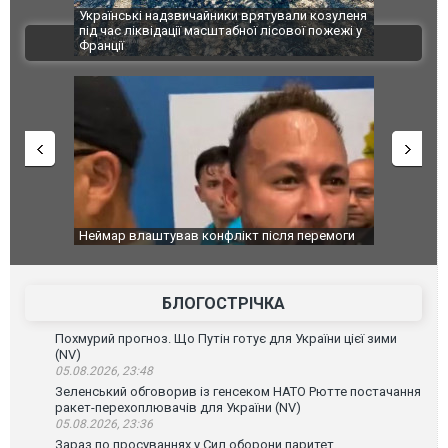
Українські надзвичайники врятували козуленя
СБУ за сприя
під час ліквідації масштабної лісової пожежі у
Болгарії за
ВІДЕО
Франції
ФОТО
Неймар влаштував конфлікт після перемоги
Мудрик пров
"Сантоса". ВІДЕО
допінгової д
БЛОГОСТРІЧКА
Похмурий прогноз. Що Путін готує для України цієї зими
(NV)
05.08.2026, 23:48
Зеленський обговорив із генсеком НАТО Рютте постачання
ракет-перехоплювачів для України (NV)
05.08.2026, 23:36
Зараз по просуваннях у Сил оборони паритет