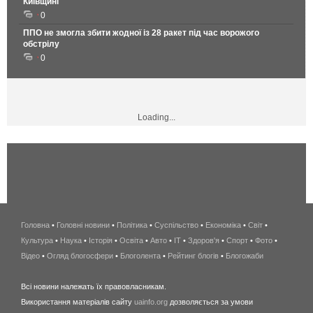
Київщині
0
ППО не змогла збити жодної із 28 ракет під час ворожого
обстрілу
0
Loading...
Головна
•
Головні новини
•
Політика
•
Суспільство
•
Економіка
беспроводной
•
Світ
•
Культура
•
Наука
•
Історія
•
Освіта
•
Авто
•
IT
•
Здоров'я
интернет
•
Спорт
•
Фото
•
Відео
•
Огляд блогосфери
•
Блоголента
•
Рейтинг блогів
киев
•
Блогожаби
и
Всі новини належать їх правовласникам.
область
Використання матеріалів сайту
uainfo.org
дозволяється за умови
wimax