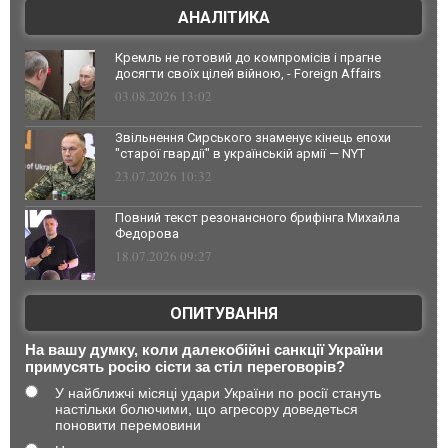
АНАЛІТИКА
Кремль не готовий до компромісів і прагне
досягти своїх цілей війною, - Foreign Affairs
03.08.2026 13:02
Звільнення Сирського знаменує кінець епохи
"старої гвардії" в українській армії — NYT
23.07.2026 10:32
Повний текст резонансного брифінга Михайла
Федорова
18.07.2026 09:27
ОПИТУВАННЯ
На вашу думку, коли далекобійні санкції України
примусять росію сісти за стіл переговорів?
У найближчі місяці удари України по росії стануть
настільки болючими, що агресору доведеться
поновити перемовини