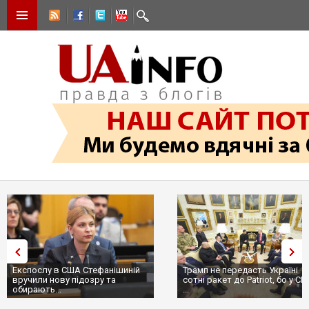
Експослу в США Стефанішиній
Трамп не передасть Україні
вручили нову підозру та
сотні ракет до Patriot, бо у С
обирають...
...