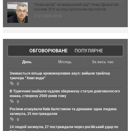
“Нова кров” чи вимушений хід? Чому Драпатий
очолив ЗСУ на піку суспільних протестів
22.07.2026 20:36
ОБГОВОРЮВАНЕ
|
ПОПУЛЯРНЕ
День
Місяць
За весь час
Змикається кільце кровожерливих акул: вийшов трейлер
трилера "Хижі води"
0
В Туреччині знайшли чудово збережену статую довговолосого
юнака, створену 2500 років тому
0
Росіяни атакували Київ балістикою та дронами: одна людина
загинула, 15 постраждалих
0
14 людей загинули, 27 постраждали через російський удар по