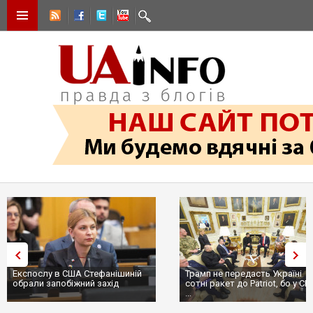
Експослу в США Стефанішиній
Трамп не передасть Україні
обрали запобіжний захід
сотні ракет до Patriot, бо у С
...