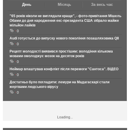
День
Місяць
За весь час
"65 років ніколи не виглядали краще", - фото-привітання Мішель
Обами до дня народження екс-президента США зібрало майже
мільйон лайків
0
Audi готується до випуску нового покоління позашляховика Q8
0
Рецепт молодості виявився простішим: володіння кількома
мовами омолоджує мозок на десяток років
0
Неймар влаштував конфлікт після перемоги "Сантоса". ВІДЕО
0
Достатньо було погладити: лемури на Мадагаскарі стали
жертвами людського вірусу
0
Loading...