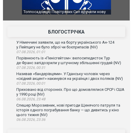
Топпосадовцю Повітряних Сил вручили нову
Сили оборо
підозру
губернатор
атаку. ВІДЕ
БЛОГОСТРІЧКА
У Німеччині заявили, що на борту українського Ан-124
у Лейпцигу не було зброї чи боєприпасів (NV)
07.08.2026, 01:01
Порівнюють із «Пенісгейтом»: велосипедисток Тур
де Франс запідозрили у штучному збільшенні грудей (NV)
07.08.2026, 00:31
Називав «бандерівцями». У Гданську чоловік через
«східний акцент» накинувся на українця і двох поляків (NV)
07.08.2026, 00:01
Приховано від сторонніх. Про що домовлялися СРСР і США
у 1990 році (NV)
06.08.2026, 23:48
Слешер Морозивник, нові пригоди Щенячого патруля та
історія одного пограбування банку — що дивитись у кіно
цього тижня (NV)
06.08.2026, 23:36