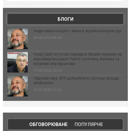
БЛОГИ
Надія лише на культ жінки в українській культурі
06.08.2026 08:49
Чому США не готові передати Україні ліцензію на
виробництво ракет Patriot: політика, безпека та
можливі альтернативи
03.08.2026 20:24
Перспектива: ЗСУ добомблять і всі інші склади
Wildberries
23.07.2026 11:31
ОБГОВОРЮВАНЕ
|
ПОПУЛЯРНЕ