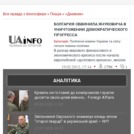
Вся правда з блогосфери
»
Пошук
» «Дневник»
БОЛГАРИЯ ОБВИНИЛА ЯНУКОВИЧА В
УНИЧТОЖЕНИИ ДЕМОКРАТИЧЕСКОГО
ПРОГРЕССА
Категорія:
Політичні новини України та світу:
читати новини політики
В разгар мирового финансового и
экономического кризиса после начала
европейской «долгового кризиса», многие
правительства стали жертвами г...
•
•
19.02.2012, 17:14
1796
1
АНАЛІТИКА
Кремль не готовий до компромісів і прагне
досягти своїх цілей війною, - Foreign Affairs
03.08.2026 13:02
Звільнення Сирського знаменує кінець епохи
"старої гвардії" в українській армії — NYT
23.07.2026 10:32