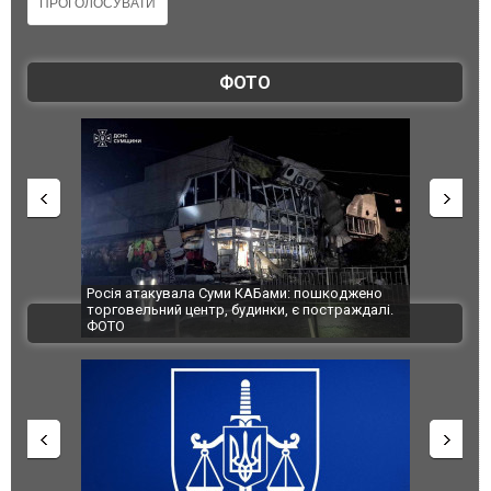
ФОТО
Росія атакувала Суми КАБами: пошкоджено
Українські
торговельний центр, будинки, є постраждалі.
під час лік
ВІДЕО
ФОТО
Франції