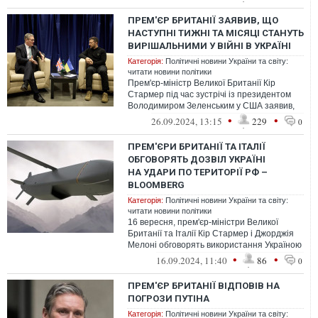
ПРЕМ'ЄР БРИТАНІЇ ЗАЯВИВ, ЩО
НАСТУПНІ ТИЖНІ ТА МІСЯЦІ СТАНУТЬ
ВИРІШАЛЬНИМИ У ВІЙНІ В УКРАЇНІ
Категорія:
Політичні новини України та світу:
читати новини політики
Прем'єр-міністр Великої Британії Кір
Стармер під час зустрічі із президентом
Володимиром Зеленським у США заявив,
що наступні тижні й місяці стануть в...
•
•
26.09.2024, 13:15
229
0
ПРЕМ'ЄРИ БРИТАНІЇ ТА ІТАЛІЇ
ОБГОВОРЯТЬ ДОЗВІЛ УКРАЇНІ
НА УДАРИ ПО ТЕРИТОРІЇ РФ –
BLOOMBERG
Категорія:
Політичні новини України та світу:
читати новини політики
16 вересня, прем'єр-міністри Великої
Британії та Італії Кір Стармер і Джорджія
Мелоні обговорять використання Україною
далекобійних ракет Storm Shadow...
•
•
16.09.2024, 11:40
86
0
ПРЕМ'ЄР БРИТАНІЇ ВІДПОВІВ НА
ПОГРОЗИ ПУТІНА
Категорія:
Політичні новини України та світу: