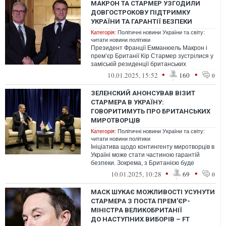
МАКРОН ТА СТАРМЕР УЗГОДИЛИ
ДОВГОСТРОКОВУ ПІДТРИМКУ
УКРАЇНИ ТА ГАРАНТІЇ БЕЗПЕКИ
Категорія:
Політичні новини України та світу:
читати новини політики
Президент Франції Емманюель Макрон і
прем’єр Британії Кір Стармер зустрілися у
заміській резиденції британських
прем’єрів. Однією з тем їх розмови бул...
•
•
10.01.2025, 15:52
160
0
ЗЕЛЕНСКИЙ АНОНСУВАВ ВІЗИТ
СТАРМЕРА В УКРАЇНУ:
ГОВОРИТИМУТЬ ПРО БРИТАНСЬКИХ
МИРОТВОРЦІВ
Категорія:
Політичні новини України та світу:
читати новини політики
Ініціатива щодо контингенту миротворців в
Україні може стати частиною гарантій
безпеки. Зокрема, з Британією буде
обговорено можливість відправки війс...
•
•
10.01.2025, 10:28
69
0
МАСК ШУКАЄ МОЖЛИВОСТІ УСУНУТИ
СТАРМЕРА З ПОСТА ПРЕМ'ЄР-
МІНІСТРА ВЕЛИКОБРИТАНІЇ
ДО НАСТУПНИХ ВИБОРІВ – FT