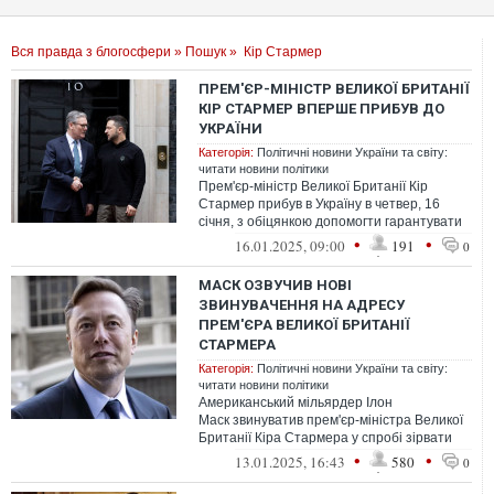
Вся правда з блогосфери
»
Пошук
» Кір Стармер
ПРЕМ'ЄР-МІНІСТР ВЕЛИКОЇ БРИТАНІЇ
КІР СТАРМЕР ВПЕРШЕ ПРИБУВ ДО
УКРАЇНИ
Категорія:
Політичні новини України та світу:
читати новини політики
Прем'єр-міністр Великої Британії Кір
Стармер прибув в Україну в четвер, 16
січня, з обіцянкою допомогти гарантувати
безпеку країни на століття.
•
•
16.01.2025, 09:00
191
0
МАСК ОЗВУЧИВ НОВІ
ЗВИНУВАЧЕННЯ НА АДРЕСУ
ПРЕМ'ЄРА ВЕЛИКОЇ БРИТАНІЇ
СТАРМЕРА
Категорія:
Політичні новини України та світу:
читати новини політики
Американський мільярдер Ілон
Маск звинуватив прем'єр-міністра Великої
Британії Кіра Стармера у спробі зірвати
вибори президента США.
•
•
13.01.2025, 16:43
580
0