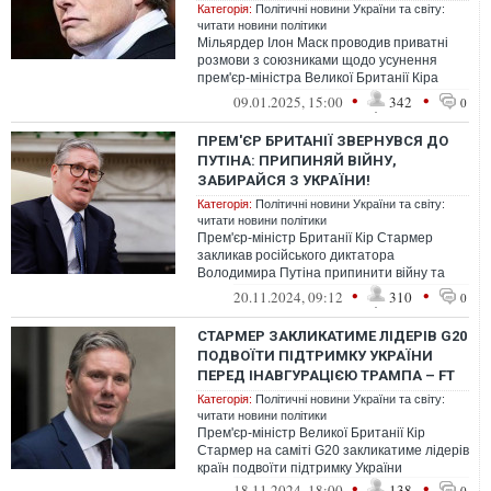
Категорія:
Політичні новини України та світу:
читати новини політики
Мільярдер Ілон Маск проводив приватні
розмови з союзниками щодо усунення
прем'єр-міністра Великої Британії Кіра
Стармера з його посади до наступних ви...
•
•
09.01.2025, 15:00
342
0
ПРЕМ'ЄР БРИТАНІЇ ЗВЕРНУВСЯ ДО
ПУТІНА: ПРИПИНЯЙ ВІЙНУ,
ЗАБИРАЙСЯ З УКРАЇНИ!
Категорія:
Політичні новини України та світу:
читати новини політики
Прем'єр-міністр Британії Кір Стармер
закликав російського диктатора
Володимира Путіна припинити війну та
вивести свої війська з України
•
•
20.11.2024, 09:12
310
0
СТАРМЕР ЗАКЛИКАТИМЕ ЛІДЕРІВ G20
ПОДВОЇТИ ПІДТРИМКУ УКРАЇНИ
ПЕРЕД ІНАВГУРАЦІЄЮ ТРАМПА – FT
Категорія:
Політичні новини України та світу:
читати новини політики
Прем'єр-міністр Великої Британії Кір
Стармер на саміті G20 закликатиме лідерів
країн подвоїти підтримку України
•
•
18.11.2024, 18:00
138
0