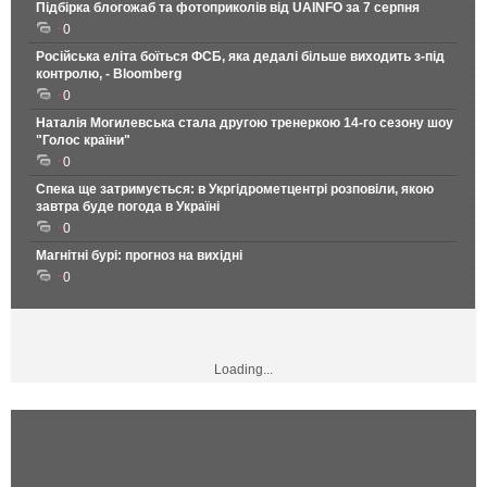
Підбірка блогожаб та фотоприколів від UAINFO за 7 серпня
0
Російська еліта боїться ФСБ, яка дедалі більше виходить з-під
контролю, - Bloomberg
0
Наталія Могилевська стала другою тренеркою 14-го сезону шоу
"Голос країни"
0
Спека ще затримується: в Укргідрометцентрі розповіли, якою
завтра буде погода в Україні
0
Магнітні бурі: прогноз на вихідні
0
Loading...