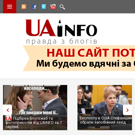
Експослу в США Стефанішині
Підбірка блогожаб та
обрали запобіжний захід
фотоприколів від UAINFO за 7
серпня