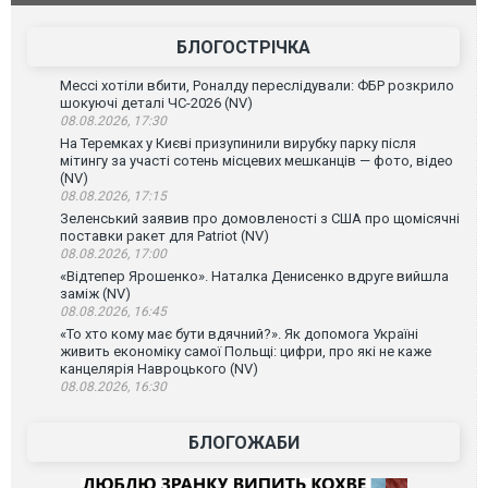
БЛОГОСТРІЧКА
Мессі хотіли вбити, Роналду переслідували: ФБР розкрило
шокуючі деталі ЧС-2026 (NV)
08.08.2026, 17:30
На Теремках у Києві призупинили вирубку парку після
мітингу за участі сотень місцевих мешканців — фото, відео
(NV)
08.08.2026, 17:15
Зеленський заявив про домовленості з США про щомісячні
поставки ракет для Patriot (NV)
08.08.2026, 17:00
«Відтепер Ярошенко». Наталка Денисенко вдруге вийшла
заміж (NV)
08.08.2026, 16:45
«То хто кому має бути вдячний?». Як допомога Україні
живить економіку самої Польщі: цифри, про які не каже
канцелярія Навроцького (NV)
08.08.2026, 16:30
БЛОГОЖАБИ