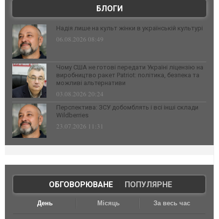
БЛОГИ
Надія лише на культ жінки в українській культурі
06.08.2026 08:49
Чому США не готові передати Україні ліцензію на
виробництво ракет Patriot: політика, безпека та
можливі альтернативи
03.08.2026 20:24
Перспектива: ЗСУ добомблять і всі інші склади
Wildberries
23.07.2026 11:31
ОБГОВОРЮВАНЕ
|
ПОПУЛЯРНЕ
День
Місяць
За весь час