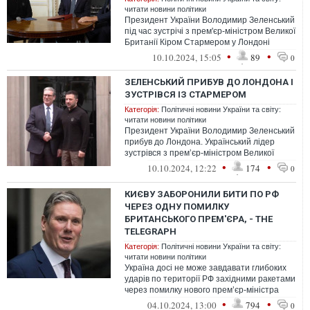
читати новини політики
Президент України Володимир Зеленський
під час зустрічі з прем'єр-міністром Великої
Британії Кіром Стармером у Лондоні
презентував деталі Плану перемо...
•
•
10.10.2024, 15:05
89
0
ЗЕЛЕНСЬКИЙ ПРИБУВ ДО ЛОНДОНА І
ЗУСТРІВСЯ ІЗ СТАРМЕРОМ
Категорія:
Політичні новини України та світу:
читати новини політики
Президент України Володимир Зеленський
прибув до Лондона. Український лідер
зустрівся з премʼєр-міністром Великої
Британії Кіром Стармером
•
•
10.10.2024, 12:22
174
0
КИЄВУ ЗАБОРОНИЛИ БИТИ ПО РФ
ЧЕРЕЗ ОДНУ ПОМИЛКУ
БРИТАНСЬКОГО ПРЕМ'ЄРА, - THE
TELEGRAPH
Категорія:
Політичні новини України та світу:
читати новини політики
Україна досі не може завдавати глибоких
ударів по території РФ західними ракетами
через помилку нового прем’єр-міністра
Великої Британії Кіра Стармера...
•
•
04.10.2024, 13:00
794
0