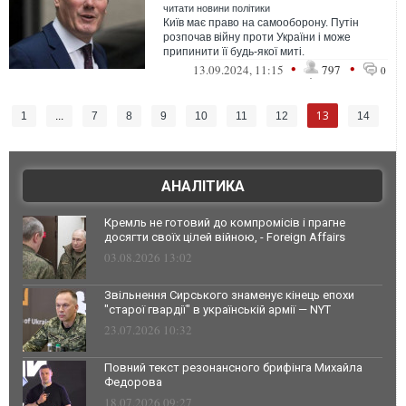
читати новини політики
Київ має право на самооборону. Путін
розпочав війну проти України і може
припинити її будь-якої миті.
•
•
13.09.2024, 11:15
797
0
13
1
...
7
8
9
10
11
12
14
АНАЛІТИКА
Кремль не готовий до компромісів і прагне
досягти своїх цілей війною, - Foreign Affairs
03.08.2026 13:02
Звільнення Сирського знаменує кінець епохи
"старої гвардії" в українській армії — NYT
23.07.2026 10:32
Повний текст резонансного брифінга Михайла
Федорова
18.07.2026 09:27