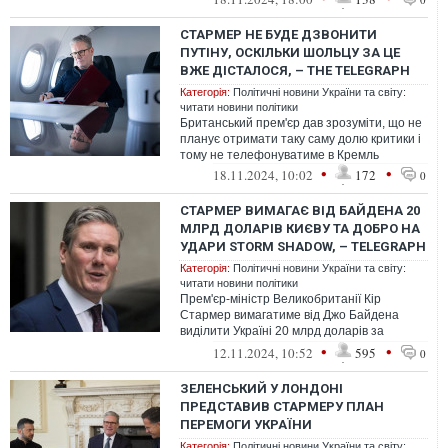
СТАРМЕР НЕ БУДЕ ДЗВОНИТИ
ПУТІНУ, ОСКІЛЬКИ ШОЛЬЦУ ЗА ЦЕ
ВЖЕ ДІСТАЛОСЯ, – THE TELEGRAPH
Категорія:
Політичні новини України та світу:
читати новини політики
Британський прем'єр дав зрозуміти, що не
планує отримати таку саму долю критики і
тому не телефонуватиме в Кремль
•
•
18.11.2024, 10:02
172
0
СТАРМЕР ВИМАГАЄ ВІД БАЙДЕНА 20
МЛРД ДОЛАРІВ КИЄВУ ТА ДОБРО НА
УДАРИ STORM SHADOW, – TELEGRAPH
Категорія:
Політичні новини України та світу:
читати новини політики
Прем'єр-міністр Великобританії Кір
Стармер вимагатиме від Джо Байдена
виділити Україні 20 млрд доларів за
рахунок заморожених російських активів до
•
•
12.11.2024, 10:52
595
0
вс...
ЗЕЛЕНСЬКИЙ У ЛОНДОНІ
ПРЕДСТАВИВ СТАРМЕРУ ПЛАН
ПЕРЕМОГИ УКРАЇНИ
Категорія:
Політичні новини України та світу: