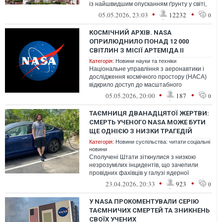
із найшвидшим опусканням ґрунту у світі,
свідчать нові супутникові дані N...
•
•
05.05.2026, 23:03
12232
0
КОСМІЧНИЙ АРХІВ. NASA
ОПРИЛЮДНИЛО ПОНАД 12 000
СВІТЛИН З МІСІЇ АРТЕМІДА II
Категорія:
Новини науки та техніки
Національне управління з аеронавтики і
дослідження космічного простору (НАСА)
відкрило доступ до масштабного
цифрового архіву, опублікувавши понад 12
•
•
05.05.2026, 20:00
187
0
...
ТАЄМНИЦЯ ДВАНАДЦЯТОЇ ЖЕРТВИ:
СМЕРТЬ УЧЕНОГО NASA МОЖЕ БУТИ
ЩЕ ОДНІЄЮ З НИЗКИ ТРАГЕДІЙ
Категорія:
Новини суспільства: читати соціальні
новини
Сполучені Штати зіткнулися з низкою
незрозумілих інцидентів, що зачепили
провідних фахівців у галузі ядерної
енергетики та аерокосмічних розробок.
•
•
23.04.2026, 20:33
923
0
Кіл...
У NASA ПРОКОМЕНТУВАЛИ СЕРІЮ
ТАЄМНИЧИХ СМЕРТЕЙ ТА ЗНИКНЕНЬ
СВОЇХ УЧЕНИХ