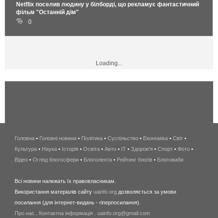
Netflix поселив людину у білборді, що рекламує фантастичний
фільм "Останній дім"
0
Loading...
Головна
•
Головні новини
•
Політика
•
Суспільство
•
Економіка
беспроводной
•
Світ
•
Культура
•
Наука
•
Історія
•
Освіта
•
Авто
•
IT
•
Здоров'я
интернет
•
Спорт
•
Фото
•
Відео
•
Огляд блогосфери
•
Блоголента
•
Рейтинг блогів
киев
•
Блогожаби
и
Всі новини належать їх правовласникам.
область
Використання матеріалів сайту
uainfo.org
дозволяється за умови
wimax
посилання (для інтернет-видань - гіперпосилання).
интернет
Про нас
.
Контактна інформація
.
uainfo.org@gmail.com
в