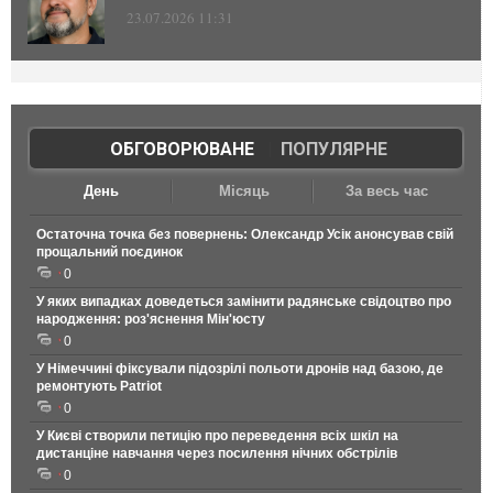
23.07.2026 11:31
ОБГОВОРЮВАНЕ
|
ПОПУЛЯРНЕ
День
Місяць
За весь час
Остаточна точка без повернень: Олександр Усік анонсував свій
прощальний поєдинок
0
У яких випадках доведеться замінити радянське свідоцтво про
народження: роз'яснення Мін'юсту
0
У Німеччині фіксували підозрілі польоти дронів над базою, де
ремонтують Patriot
0
У Києві створили петицію про переведення всіх шкіл на
дистанціне навчання через посилення нічних обстрілів
0