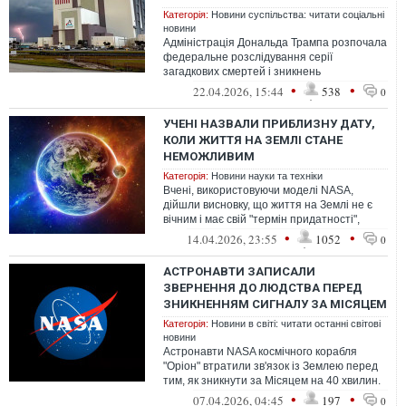
Категорія:
Новини суспільства: читати соціальні
новини
Адміністрація Дональда Трампа розпочала
федеральне розслідування серії
загадкових смертей і зникнень
американських учених, що вже спричинило
•
•
22.04.2026, 15:44
538
0
хвилю чут...
УЧЕНІ НАЗВАЛИ ПРИБЛИЗНУ ДАТУ,
КОЛИ ЖИТТЯ НА ЗЕМЛІ СТАНЕ
НЕМОЖЛИВИМ
Категорія:
Новини науки та техніки
Вчені, використовуючи моделі NASA,
дійшли висновку, що життя на Землі не є
вічним і має свій "термін придатності",
закладений природними процесами.
•
•
14.04.2026, 23:55
1052
0
АСТРОНАВТИ ЗАПИСАЛИ
ЗВЕРНЕННЯ ДО ЛЮДСТВА ПЕРЕД
ЗНИКНЕННЯМ СИГНАЛУ ЗА МІСЯЦЕМ
Категорія:
Новини в світі: читати останні світові
новини
Астронавти NASA космічного корабля
"Оріон" втратили зв'язок із Землею перед
тим, як зникнути за Місяцем на 40 хвилин.
Перед цим вони лишили послання л...
•
•
07.04.2026, 04:45
197
0