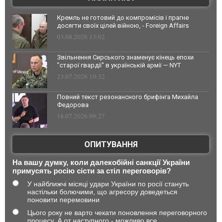
Кремль не готовий до компромісів і прагне
досягти своїх цілей війною, - Foreign Affairs
03.08.2026 13:02
Звільнення Сирського знаменує кінець епохи
"старої гвардії" в українській армії — NYT
23.07.2026 10:32
Повний текст резонансного брифінга Михайла
Федорова
18.07.2026 09:27
ОПИТУВАННЯ
На вашу думку, коли далекобійні санкції України
примусять росію сісти за стіл переговорів?
У найближчі місяці удари України по росії стануть
настільки болючими, що агресору доведеться
поновити перемовини
Цього року не варто чекати поновлення переговорного
процесу. А от наступного - можливо все