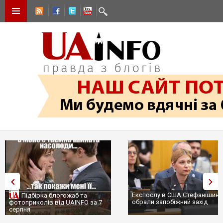
Експослу в США Стефанішині
Підбірка блогожаб та
обрали запобіжний захід
фотоприколів від UAINFO за 7
серпня