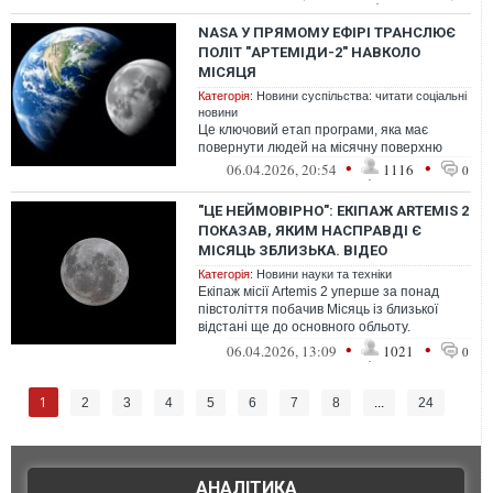
NASA У ПРЯМОМУ ЕФІРІ ТРАНСЛЮЄ
ПОЛІТ "АРТЕМІДИ-2" НАВКОЛО
МІСЯЦЯ
Категорія:
Новини суспільства: читати соціальні
новини
Це ключовий етап програми, яка має
повернути людей на місячну поверхню
•
•
06.04.2026, 20:54
1116
0
"ЦЕ НЕЙМОВІРНО": ЕКІПАЖ ARTEMIS 2
ПОКАЗАВ, ЯКИМ НАСПРАВДІ Є
МІСЯЦЬ ЗБЛИЗЬКА. ВІДЕО
Категорія:
Новини науки та техніки
Екіпаж місії Artemis 2 уперше за понад
півстоліття побачив Місяць із близької
відстані ще до основного обльоту.
Астронавти діляться емоціями та науков...
•
•
06.04.2026, 13:09
1021
0
1
2
3
4
5
6
7
8
...
24
АНАЛІТИКА