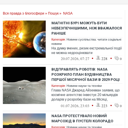
Вся правда з блогосфери
»
Пошук
» NASA
МАГНІТНІ БУРІ МОЖУТЬ БУТИ
НЕБЕЗПЕЧНІШИМИ, НІЖ ВВАЖАЛОСЯ
РАНІШЕ
Категорія:
Новини суспільства: читати соціальні
новини
На думку вчених, ризик екстремальної події
не можна недооцінювати
•
•
20.07.2026, 07:27
228
0
ВІДПРАВЛЯТЬ РОБОТІВ: NASA
РОЗКРИЛО ПЛАН БУДІВНИЦТВА
ПЕРШОЇ МІСЯЧНОЇ БАЗИ В 2029 РОЦІ
Категорія:
Новини науки та техніки
Глава NASA Джаред Айзекман заявив, що
космічне агентство інвестує 20 мільярдів
доларів у розробку бази на Місяці,
водночас призупинивши свої плани щод...
•
•
01.07.2026, 23:03
223
0
NASA ПРОТЕСТУВАЛО НОВИЙ
МАРСОХІД В ПУСТЕЛІ КОЛОРАДО
Категорія:
Новини науки та техніки