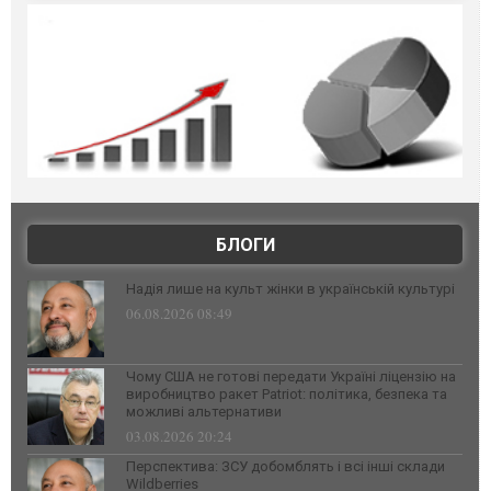
БЛОГИ
Надія лише на культ жінки в українській культурі
06.08.2026 08:49
Чому США не готові передати Україні ліцензію на
виробництво ракет Patriot: політика, безпека та
можливі альтернативи
03.08.2026 20:24
Перспектива: ЗСУ добомблять і всі інші склади
Wildberries