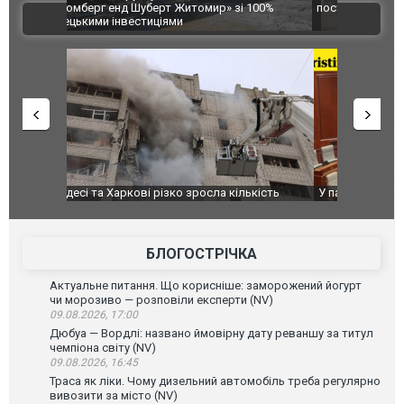
 100%
постраждалих від обстрілу РФ
двоє пора
ВІДЕО
після атак
ькість
У парламенті Косово прем'єра закидали яйцями
Приїхав за
до українс
зіркового 
БЛОГОСТРІЧКА
Актуальне питання. Що корисніше: заморожений йогурт
чи морозиво — розповіли експерти (NV)
09.08.2026, 17:00
Дюбуа — Вордлі: названо ймовірну дату реваншу за титул
чемпіона світу (NV)
09.08.2026, 16:45
Траса як ліки. Чому дизельний автомобіль треба регулярно
вивозити за місто (NV)