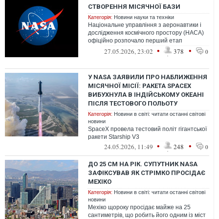
СТВОРЕННЯ МІСЯЧНОЇ БАЗИ
Категорія:
Новини науки та техніки
Національне управління з аеронавтики і
дослідження космічного простору (НАСА)
офіційно розпочало перший етап
створення масштабної місячної бази
•
•
27.05.2026, 23:02
378
0
У NASA ЗАЯВИЛИ ПРО НАБЛИЖЕННЯ
МІСЯЧНОЇ МІСІЇ: РАКЕТА SPACEX
ВИБУХНУЛА В ІНДІЙСЬКОМУ ОКЕАНІ
ПІСЛЯ ТЕСТОВОГО ПОЛЬОТУ
Категорія:
Новини в світі: читати останні світові
новини
SpaceX провела тестовий політ гігантської
ракети Starship V3
•
•
24.05.2026, 11:49
248
0
ДО 25 СМ НА РІК. СУПУТНИК NASA
ЗАФІКСУВАВ ЯК СТРІМКО ПРОСІДАЄ
МЕХІКО
Категорія:
Новини в світі: читати останні світові
новини
Мехіко щороку просідає майже на 25
сантиметрів, що робить його одним із міст