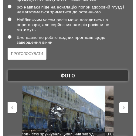
рф навпаки піде на ескалацію попри здоровий глузд і
намагатиметься триматися до останнього
Найближчим часом росія може погодитись на
переговори, але серйозних намірів росіяни не
матимуть
Вже давно не роблю жодних прогнозів щодо
завершення війни
ФОТО
 завод
В Одесі та Харкові різко зросла кількість
Ворог завд