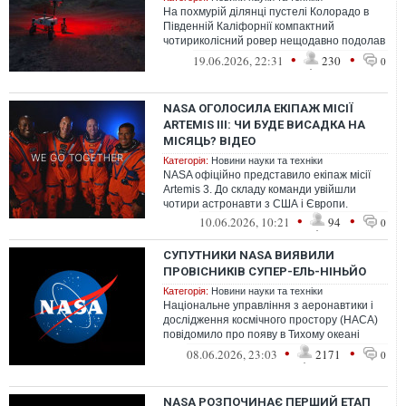
На похмурій ділянці пустелі Колорадо в
Південній Каліфорнії компактний
чотириколісний ровер нещодавно подолав
близько 26 кілометрів з мінімальним втру...
•
•
19.06.2026, 22:31
230
0
NASA ОГОЛОСИЛА ЕКІПАЖ МІСІЇ
ARTEMIS III: ЧИ БУДЕ ВИСАДКА НА
МІСЯЦЬ? ВІДЕО
Категорія:
Новини науки та техніки
NASA офіційно представило екіпаж місії
Artemis 3. До складу команди увійшли
чотири астронавти з США і Європи.
•
•
10.06.2026, 10:21
94
0
СУПУТНИКИ NASA ВИЯВИЛИ
ПРОВІСНИКІВ СУПЕР-ЕЛЬ-НІНЬЙО
Категорія:
Новини науки та техніки
Національне управління з аеронавтики і
дослідження космічного простору (НАСА)
повідомило про появу в Тихому океані
колосальної хвилі теплої води завши...
•
•
08.06.2026, 23:03
2171
0
NASA РОЗПОЧИНАЄ ПЕРШИЙ ЕТАП