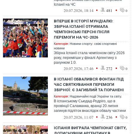
Іспанії на ЧС
•
•
20.07.2026, 18:14
481
0
ВПЕРШЕ В ІСТОРІЇ МУНДІАЛЮ:
ЗБІРНА ІСПАНІЇ ОТРИМАЛА
ЧЕМПІОНСЬКІ ПЕРСНІ ПІСЛЯ
ПЕРЕМОГИ НА ЧС-2026
Категорія:
Новини спорту: свіжі спортивні
новини
Збірна Іспанії стала чемпіоном світу 2026
року, перемігши у фіналі Аргентину з
рахунком 1:0.
•
•
20.07.2026, 17:46
272
0
В ІСПАНІЇ ОБВАЛИВСЯ ФОНТАН ПІД
ЧАС СВЯТКУВАННЯ ПЕРЕМОГИ
ЗБІРНОЇ: Є ЗАГИБЛИЙ ТА ПОРАНЕНІ
Категорія:
Надзвичайні події України та світу.
В іспанському Сьюдад-Родріго, що в
провінції Саламанка, вранці 20 липня
загинув підліток внаслідок обвалу частини
фонтану під час святкування перемоги...
•
•
20.07.2026, 11:07
236
0
ІСПАНІЯ ВИГРАЛА ЧЕМПІОНАТ СВІТУ,
ДОТИСНУВШИ АРГЕНТИНУ В