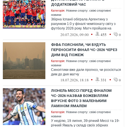
ДОДАТКОВИЙ ЧАС
Категорія:
Новини спорту: свіжі спортивні
новини
Збірна Іспанії обіграла Аргентину з
рахунком 1:0 у фіналі чемпіонату світу з
футболу 2026 року. Матч пройшов на
стадіоні Метлайф у штаті Нью-Джерсі
•
•
20.07.2026, 09:00
455
0
ФІФА ПОЯСНИЛИ, ЧИ БУДУТЬ
ПЕРЕНОСИТИ ФІНАЛ ЧС-2026 ЧЕРЕЗ
ДИМ ВІД ПОЖЕЖ
Категорія:
Новини спорту: свіжі спортивні
новини
Синоптики вже дали прогноз, чи розсіється
дим до дня матчу
•
•
18.07.2026, 18:18
331
0
ЛІОНЕЛЬ МЕССІ ПЕРЕД ФІНАЛОМ
ЧС-2026 НАЗВАВ БОЖЕВІЛЛЯМ
ВІРУСНЕ ФОТО З МАЛЕНЬКИМ
ЛАМІНОМ ЯМАЛЕМ
Категорія:
Новини спорту: свіжі спортивні
новини
У неділю, 19 липня, 39-річний Мессі та 19-
річний Ямаль у складі своїх збірних