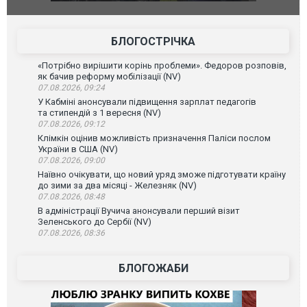
агорівся
блискавки під час матчу: ще 12 людей
підозру
постраждали. ВІДЕО
БЛОГОСТРІЧКА
«Потрібно вирішити корінь проблеми». Федоров розповів,
як бачив реформу мобілізації (NV)
07.08.2026, 09:24
У Кабміні анонсували підвищення зарплат педагогів
та стипендій з 1 вересня (NV)
07.08.2026, 09:12
Клімкін оцінив можливість призначення Паліси послом
України в США (NV)
07.08.2026, 09:00
Наївно очікувати, що новий уряд зможе підготувати країну
до зими за два місяці - Железняк (NV)
07.08.2026, 08:48
В адміністрації Вучича анонсували перший візит
Зеленського до Сербії (NV)
07.08.2026, 08:36
БЛОГОЖАБИ