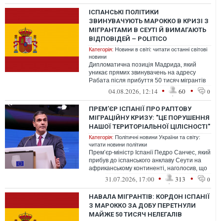
ІСПАНСЬКІ ПОЛІТИКИ
ЗВИНУВАЧУЮТЬ МАРОККО В КРИЗІ З
МІГРАНТАМИ В СЕУТІ Й ВИМАГАЮТЬ
ВІДПОВІДЕЙ – POLITICO
Категорія:
Новини в світі: читати останні світові
новини
Дипломатична позиція Мадрида, який
уникає прямих звинувачень на адресу
Рабата після прибуття 50 тисяч мігрантів
до Сеути, зазнає тиску з боку іспанськ...
•
•
04.08.2026, 12:14
60
0
ПРЕМ’ЄР ІСПАНІЇ ПРО РАПТОВУ
МІГРАЦІЙНУ КРИЗУ: "ЦЕ ПОРУШЕННЯ
НАШОЇ ТЕРИТОРІАЛЬНОЇ ЦІЛІСНОСТІ"
Категорія:
Політичні новини України та світу:
читати новини політики
Прем’єр-міністр Іспанії Педро Санчес, який
прибув до іспанського анклаву Сеути на
африканському континенті, наголосив, що
масовий наплив туди охочих п...
•
•
31.07.2026, 17:00
313
0
НАВАЛА МІГРАНТІВ: КОРДОН ІСПАНІЇ
З МАРОККО ЗА ДОБУ ПЕРЕТНУЛИ
МАЙЖЕ 50 ТИСЯЧ НЕЛЕГАЛІВ