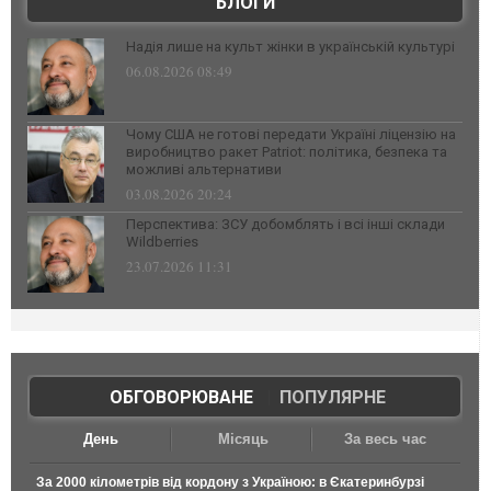
БЛОГИ
Надія лише на культ жінки в українській культурі
06.08.2026 08:49
Чому США не готові передати Україні ліцензію на
виробництво ракет Patriot: політика, безпека та
можливі альтернативи
03.08.2026 20:24
Перспектива: ЗСУ добомблять і всі інші склади
Wildberries
23.07.2026 11:31
ОБГОВОРЮВАНЕ
|
ПОПУЛЯРНЕ
День
Місяць
За весь час
За 2000 кілометрів від кордону з Україною: в Єкатеринбурзі