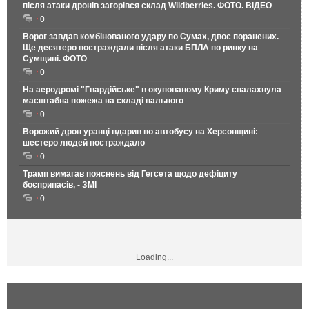
після атаки дронів загорівся склад Wildberries. ФОТО. ВІДЕО
0
Ворог завдав комбінованого удару по Сумах, двоє поранених.
Ще десятеро постраждали після атаки БПЛА по ринку на
Сумщині. ФОТО
0
На аеродромі "Гвардійське" в окупованому Криму спалахнула
масштабна пожежа на складі пального
0
Ворожий дрон уранці вдарив по автобусу на Херсонщині:
шестеро людей постраждало
0
Трамп вимагав пояснень від Гегсета щодо дефіциту
боєприпасів, - ЗМІ
0
Loading...