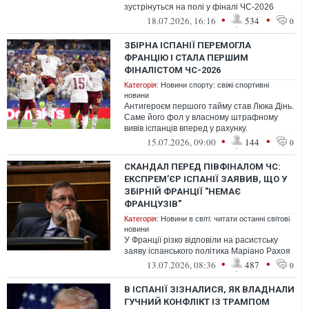
зустрінуться на полі у фіналі ЧС-2026
•
•
18.07.2026, 16:16
534
0
ЗБІРНА ІСПАНІЇ ПЕРЕМОГЛА
ФРАНЦІЮ І СТАЛА ПЕРШИМ
ФІНАЛІСТОМ ЧС-2026
Категорія:
Новини спорту: свіжі спортивні
новини
Антигероєм першого тайму став Люка Дінь.
Саме його фол у власному штрафному
вивів іспанців вперед у рахунку.
•
•
15.07.2026, 09:00
144
0
СКАНДАЛ ПЕРЕД ПІВФІНАЛОМ ЧС:
ЕКСПРЕМ’ЄР ІСПАНІЇ ЗАЯВИВ, ЩО У
ЗБІРНІЙ ФРАНЦІЇ "НЕМАЄ
ФРАНЦУЗІВ"
Категорія:
Новини в світі: читати останні світові
новини
У Франції різко відповіли на расистську
заяву іспанського політика Маріано Рахоя
•
•
13.07.2026, 08:36
487
0
В ІСПАНІЇ ЗІЗНАЛИСЯ, ЯК ВЛАДНАЛИ
ГУЧНИЙ КОНФЛІКТ ІЗ ТРАМПОМ