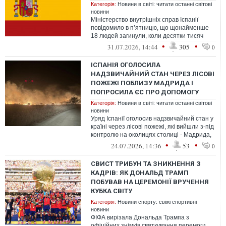
Категорія:
Новини в світі: читати останні світові
новини
Міністерство внутрішніх справ Іспанії
повідомило в п’ятницю, що щонайменше
18 людей загинули, коли десятки тисяч
мігрантів перетнули кордон з північно...
•
•
31.07.2026, 14:44
305
0
ІСПАНІЯ ОГОЛОСИЛА
НАДЗВИЧАЙНИЙ СТАН ЧЕРЕЗ ЛІСОВІ
ПОЖЕЖІ ПОБЛИЗУ МАДРИДА І
ПОПРОСИЛА ЄС ПРО ДОПОМОГУ
Категорія:
Новини в світі: читати останні світові
новини
Уряд Іспанії оголосив надзвичайний стан у
країні через лісові пожежі, які вийшли з-під
контролю на околицях столиці - Мадрида,
що призвело до евакуаці...
•
•
24.07.2026, 14:36
53
0
СВИСТ ТРИБУН ТА ЗНИКНЕННЯ З
КАДРІВ: ЯК ДОНАЛЬД ТРАМП
ПОБУВАВ НА ЦЕРЕМОНІЇ ВРУЧЕННЯ
КУБКА СВІТУ
Категорія:
Новини спорту: свіжі спортивні
новини
ФІФА вирізала Дональда Трампа з
офіційних знімків святкування перемоги