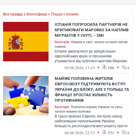
Вся правда з блогосфери
»
Пошук
» Іспанія
ІСПАНІЯ ПОПРОСИЛА ПАРТНЕРІВ НЕ
КРИТИКУВАТИ МАРОККО ЗА НАПЛИВ
МІГРАНТІВ У СЕУТІ, - ЗМІ
Категорія:
Новини в світі: читати останні світові
новини
Іспанія звернулася до урядів інших
європейських країн із проханням
утриматися від публічної критики Марокко
за його роль у міграційній кризі в Сеуті.
•
•
05.08.2026, 13:43
106
0
МАЙЖЕ ПОЛОВИНА ЖИТЕЛІВ
ЄВРОСОЮЗУ ПІДТРИМУЮТЬ ВСТУП
УКРАЇНИ ДО БЛОКУ, АЛЕ У ПОЛЬЩІ ТА
ФРАНЦІЇ ЗРОСТАЄ КІЛЬКІСТЬ
ПРОТИВНИКІВ
Категорія:
Політичні новини України та світу:
читати новини політики
В трьох країнах Європи, які були серед
найпалкіших прихильників України,
більшість респондентів виступають проти
вступу України до ЄС, принаймні як чл...
•
•
04.08.2026, 22:53
531
0