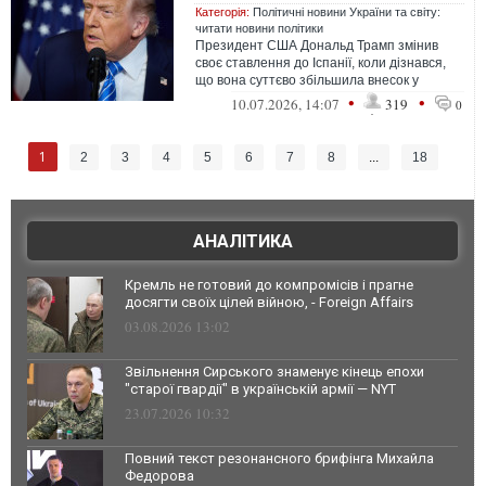
Категорія:
Політичні новини України та світу:
читати новини політики
Президент США Дональд Трамп змінив
своє ставлення до Іспанії, коли дізнався,
що вона суттєво збільшила внесок у
діяльність НАТО. Попри це, є й інші пр...
•
•
10.07.2026, 14:07
319
0
1
2
3
4
5
6
7
8
...
18
АНАЛІТИКА
Кремль не готовий до компромісів і прагне
досягти своїх цілей війною, - Foreign Affairs
03.08.2026 13:02
Звільнення Сирського знаменує кінець епохи
"старої гвардії" в українській армії — NYT
23.07.2026 10:32
Повний текст резонансного брифінга Михайла
Федорова