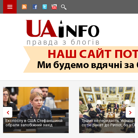
Експослу в США Стефанішиній
Трамп не передасть Україні
обрали запобіжний захід
сотні ракет до Patriot, бо у С
...