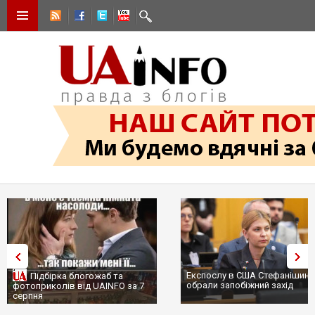
Експослу в США Стефанішині
Підбірка блогожаб та
обрали запобіжний захід
фотоприколів від UAINFO за 7
серпня