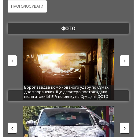
ФОТО
Ворог завдав комбінованого удару по Сумах,
За 2000 кіло
двоє поранених. Ще десятеро постраждали
Єкатеринбурз
ВІДЕО
після атаки БПЛА по ринку на Сумщині. ФОТО
склад Wildbe