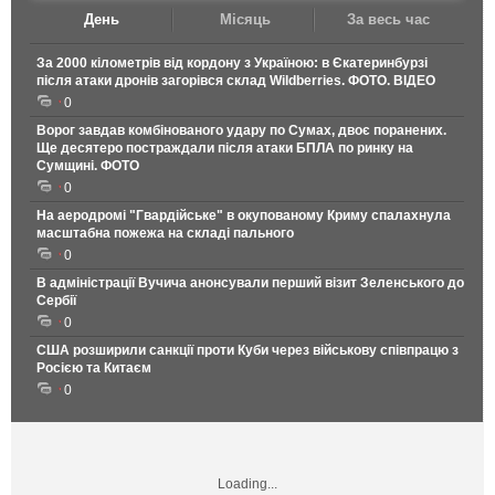
День
Місяць
За весь час
За 2000 кілометрів від кордону з Україною: в Єкатеринбурзі
після атаки дронів загорівся склад Wildberries. ФОТО. ВІДЕО
0
Ворог завдав комбінованого удару по Сумах, двоє поранених.
Ще десятеро постраждали після атаки БПЛА по ринку на
Сумщині. ФОТО
0
На аеродромі "Гвардійське" в окупованому Криму спалахнула
масштабна пожежа на складі пального
0
В адміністрації Вучича анонсували перший візит Зеленського до
Сербії
0
США розширили санкції проти Куби через військову співпрацю з
Росією та Китаєм
0
Loading...