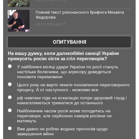
Повний текст резонансного брифінга Михайла
Федорова
18.07.2026 09:27
ОПИТУВАННЯ
На вашу думку, коли далекобійні санкції України
примусять росію сісти за стіл переговорів?
У найближчі місяці удари України по росії стануть
настільки болючими, що агресору доведеться
поновити перемовини
Цього року не варто чекати поновлення переговорного
процесу. А от наступного - можливо все
рф навпаки піде на ескалацію попри здоровий глузд і
намагатиметься триматися до останнього
Найближчим часом росія може погодитись на
переговори, але серйозних намірів росіяни не
матимуть
Вже давно не роблю жодних прогнозів щодо
завершення війни