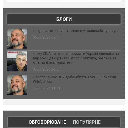
БЛОГИ
Надія лише на культ жінки в українській культурі
06.08.2026 08:49
Чому США не готові передати Україні ліцензію на
виробництво ракет Patriot: політика, безпека та
можливі альтернативи
03.08.2026 20:24
Перспектива: ЗСУ добомблять і всі інші склади
Wildberries
23.07.2026 11:31
ОБГОВОРЮВАНЕ
|
ПОПУЛЯРНЕ