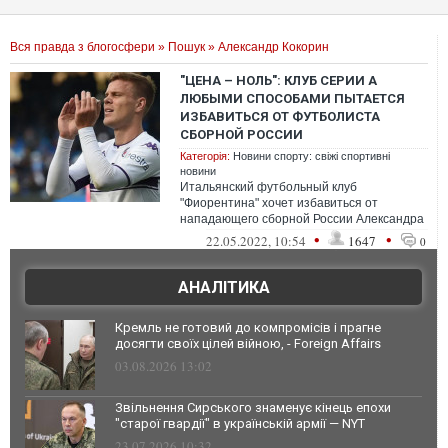
Вся правда з блогосфери
»
Пошук
» Александр Кокорин
"ЦЕНА – НОЛЬ": КЛУБ СЕРИИ А
ЛЮБЫМИ СПОСОБАМИ ПЫТАЕТСЯ
ИЗБАВИТЬСЯ ОТ ФУТБОЛИСТА
СБОРНОЙ РОССИИ
Категорія:
Новини спорту: свіжі спортивні
новини
Итальянский футбольный клуб
"Фиорентина" хочет избавиться от
нападающего сборной России Александра
Кокорина
•
•
22.05.2022, 10:54
1647
0
АНАЛІТИКА
Кремль не готовий до компромісів і прагне
досягти своїх цілей війною, - Foreign Affairs
03.08.2026 13:02
Звільнення Сирського знаменує кінець епохи
"старої гвардії" в українській армії — NYT
23.07.2026 10:32