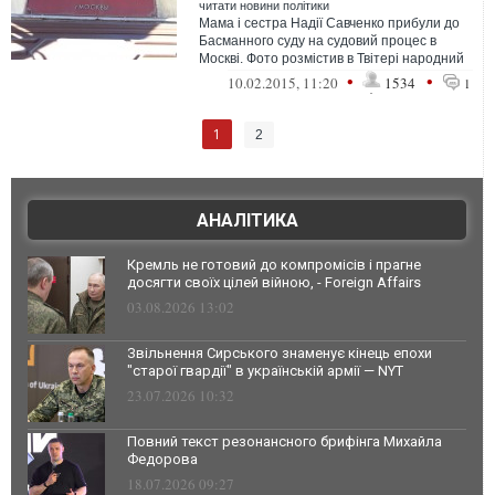
читати новини політики
Мама і сестра Надії Савченко прибули до
Басманного суду на судовий процес в
Москві. Фото розмістив в Твітері народний
депутат Іван Крул...
•
•
10.02.2015, 11:20
1534
1
1
2
АНАЛІТИКА
Кремль не готовий до компромісів і прагне
досягти своїх цілей війною, - Foreign Affairs
03.08.2026 13:02
Звільнення Сирського знаменує кінець епохи
"старої гвардії" в українській армії — NYT
23.07.2026 10:32
Повний текст резонансного брифінга Михайла
Федорова
18.07.2026 09:27