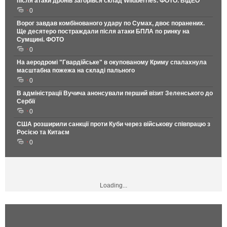
після атаки дронів загорівся склад Wildberries. ФОТО. ВІДЕО
0
Ворог завдав комбінованого удару по Сумах, двоє поранених.
Ще десятеро постраждали після атаки БПЛА по ринку на
Сумщині. ФОТО
0
На аеродромі "Гвардійське" в окупованому Криму спалахнула
масштабна пожежа на складі пального
0
В адміністрації Вучича анонсували перший візит Зеленського до
Сербії
0
США розширили санкції проти Куби через військову співпрацю з
Росією та Китаєм
0
Loading...