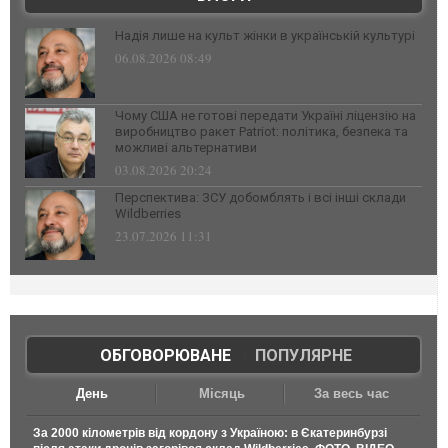
Надія лише на культ жінки в українській культурі
06.08.2026 08:49
Чому США не готові передати Україні ліцензію на
виробництво ракет Patriot: політика, безпека та
можливі альтернативи
03.08.2026 20:24
Перспектива: ЗСУ добомблять і всі інші склади
Wildberries
23.07.2026 11:31
ОБГОВОРЮВАНЕ
|
ПОПУЛЯРНЕ
День
Місяць
За весь час
За 2000 кілометрів від кордону з Україною: в Єкатеринбурзі