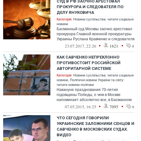
СУД В РФ ЗАОЧНО АРЕСТОВАЛ
ПРОКУРОРА И СЛЕДОВАТЕЛЯ ПО
ДЕЛУ ЯНУКОВИЧА
Категорія:
Новини суспільства: читати соціальні
новини
Басманный суд Москвы заочно арестовал
прокурора Главной военной прокуратуры
Украины Руслана Кравченко и следователя
по особо важным делам ГПУ Вадима П...
•
•
23.07.2017, 22:26
1621
0
КАК САВЧЕНКО НЕПРЕКЛОННО
ПРОТИВОСТОИТ РОССИЙСКОЙ
АВТОРИТАРНОЙ СИСТЕМЕ
Категорія:
Новини суспільства: читати соціальні
новини
,
Політичні новини України та світу:
читати новини політики
Накануне празднования 70-летия
годовщины Победы, о чем в Москве
напоминает абсолютно все, в Басманном
суде проходило два судебных заседания
•
•
07.05.2015, 16:25
7095
0
по делу На...
ЧТО СЕГОДНЯ ГОВОРИЛИ
УКРАИНСКИЕ ЗАЛОЖНИКИ СЕНЦОВ И
САВЧЕНКО В МОСКОВСКИХ СУДАХ.
ВИДЕО