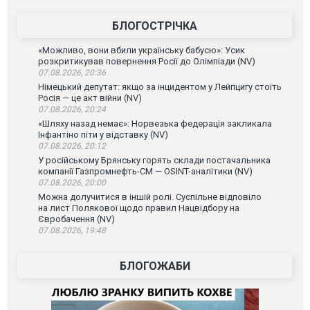
ВІДЕО
БЛОГОСТРІЧКА
«Можливо, вони вбили українську бабусю»: Усик
розкритикував повернення Росії до Олімпіади (NV)
07.08.2026, 20:36
Німецький депутат: якщо за інцидентом у Лейпцигу стоїть
Росія — це акт війни (NV)
07.08.2026, 20:24
«Шляху назад немає»: Норвезька федерація закликала
Інфантіно піти у відставку (NV)
07.08.2026, 20:12
У російському Брянську горять склади постачальника
компанії Газпромнефть-СМ — OSINT-аналітики (NV)
07.08.2026, 20:00
Можна долучитися в іншій ролі. Суспільне відповіло
на лист Полякової щодо правил Нацвідбору на
Євробачення (NV)
07.08.2026, 19:48
БЛОГОЖАБИ