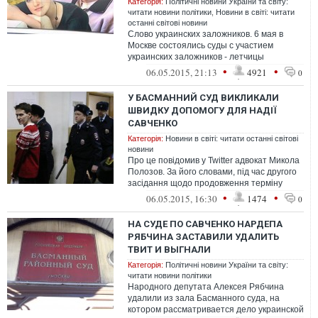
Категорія:
Політичні новини України та світу:
читати новини політики
,
Новини в світі: читати
останні світові новини
Слово украинских заложников. 6 мая в
Москве состоялись суды с участием
украинских заложников - летчицы
Надежды Савченко и кинорежиссера Олега
•
•
06.05.2015, 21:13
4921
0
Сенцова
У БАСМАННИЙ СУД ВИКЛИКАЛИ
ШВИДКУ ДОПОМОГУ ДЛЯ НАДІЇ
САВЧЕНКО
Категорія:
Новини в світі: читати останні світові
новини
Про це повідомив у Twitter адвокат Микола
Полозов. За його словами, під час другого
засідання щодо продовження терміну
арешту в української льотчиці з...
•
•
06.05.2015, 16:30
1474
0
НА СУДЕ ПО САВЧЕНКО НАРДЕПА
РЯБЧИНА ЗАСТАВИЛИ УДАЛИТЬ
ТВИТ И ВЫГНАЛИ
Категорія:
Політичні новини України та світу:
читати новини політики
Народного депутата Алексея Рябчина
удалили из зала Басманного суда, на
котором рассматривается дело украинской