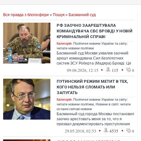
Вся правда з блогосфери
»
Пошук
» Басманний суд
РФ ЗАОЧНО ЗААРЕШТУВАЛА
КОМАНДУВАЧА СБС БРОВДІ У НОВІЙ
КРИМІНАЛЬНІЙ СПРАВІ
Категорія:
Політичні новини України та світу:
читати новини політики
Басманний суд Москви ухвалив заочний
арешт командувача Сил безпілотних
систем ЗСУ Роберта (Мадяра) Бровді. Це
вже третя справа проти нього у РФ.
•
•
09.06.2026, 12:15
115
0
ПУТИНСКИЙ РЕЖИМ МЕТИТ В ТЕХ,
КОГО НЕЛЬЗЯ СЛОМАТЬ ИЛИ
ЗАПУГАТЬ
Категорія:
Політичні новини України та світу:
читати новини політики
,
Новини в світі: читати
останні світові новини
Басманный суд города Москвы постановил
заочно арестовать меня за то, что я
призвал документировать преступления
российских военных против мирного насе...
•
•
29.05.2018, 02:53
4535
0