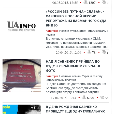
летчицы Надежды Савченко. Помимо этого
•
•
06.05.2015, 12:55
1207
0
...
«РОССИИ БЕЗ ПУТИНА - СЛАВА!», -
САВЧЕНКО В ПОЛНОЙ ВЕРСИИ
РЕПОРТАЖА ИЗ БАСМАННОГО СУДА.
ВИДЕО
Категорія:
Новини суспільства: читати соціальні
новини
В отличие от многих украинских СМИ,
которые по неизвестным причинам дали,
увы, лишь несколько коротких фрагментов
выступления Надежды Савченко в Басма...
•
•
20.04.2015, 12:06
78
1
НАДІЯ САВЧЕНКО ПРИЙШЛА ДО
СУДУ В УКРАЇНСЬКОМУ ВБРАННІ.
ФОТО
Категорія:
Політичні новини України та світу:
читати новини політики
Надію Савченко доставили на засідання
Басманного суду, де сьогодні мають
розглянути скаргу з вимогою закрити
порушену проти неї справу. У...
•
•
17.04.2015, 13:44
6990
56
В ДЕНЬ РОЖДЕНЬЯ САВЧЕНКО
ПРОВЕДУТ ЕЩЕ ОДНУ ГЛОБАЛЬНУЮ