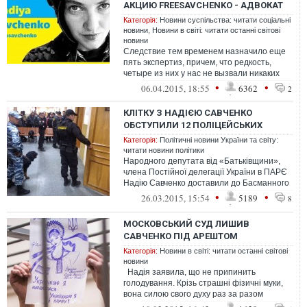
АКЦИЮ ‎FREESAVCHENKO‬ - АДВОКАТ
Категорія:
Новини суспільства: читати соціальні
новини
,
Новини в світі: читати останні світові
новини
Следствие тем временем назначило еще
пять экспертиз, причем, что редкость,
четыре из них у нас не вызвали никаких
возражений. Кроме того, что провести...
•
•
06.04.2015, 18:55
6362
2
КЛІТКУ З НАДІЄЮ САВЧЕНКО
ОБСТУПИЛИ 12 ПОЛІЦЕЙСЬКИХ
Категорія:
Політичні новини України та світу:
читати новини політики
Народного депутата від «Батьківщини»,
члена Постійної делегації України в ПАРЄ
Надію Савченко доставили до Басманного
районного суду Москв...
•
•
26.03.2015, 15:54
5189
8
МОСКОВСЬКИЙ СУД ЛИШИВ
САВЧЕНКО ПІД АРЕШТОМ
Категорія:
Новини в світі: читати останні світові
новини
Надія заявила, що не припинить
голодування. Крізь страшні фізичні муки,
вона силою свого духу раз за разом
перемагає своїх російських катів, д...