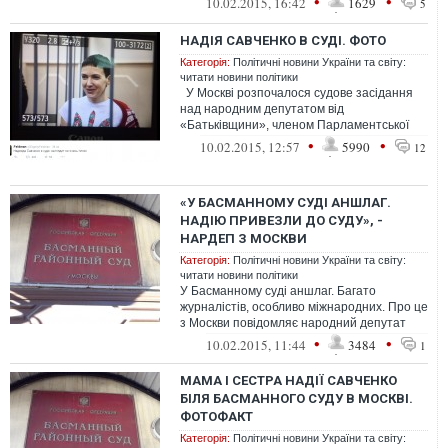
•
•
10.02.2015, 16:42
1629
5
НАДІЯ САВЧЕНКО В СУДІ. ФОТО
Категорія:
Політичні новини України та світу:
читати новини політики
У Москві розпочалося судове засідання
над народним депутатом від
«Батьківщини», членом Парламентської
асамблеї Ради Європи Надією ...
•
•
10.02.2015, 12:57
5990
12
«У БАСМАННОМУ СУДІ АНШЛАГ.
НАДІЮ ПРИВЕЗЛИ ДО СУДУ», -
НАРДЕП З МОСКВИ
Категорія:
Політичні новини України та світу:
читати новини політики
У Басманному суді аншлаг. Багато
журналістів, особливо міжнародних. Про це
з Москви повідомляє народний депутат
України Іван Крулько
•
•
10.02.2015, 11:44
3484
1
МАМА І СЕСТРА НАДІЇ САВЧЕНКО
БІЛЯ БАСМАННОГО СУДУ В МОСКВІ.
ФОТОФАКТ
Категорія:
Політичні новини України та світу: