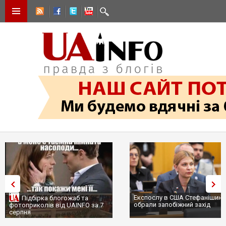
Експослу в США Стефанішині
Підбірка блогожаб та
обрали запобіжний захід
фотоприколів від UAINFO за 7
серпня