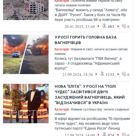
Категорія:
Політичні новини України та світу:
читати новини політики
"Вагнерівці" воюють у складі "Ахмату", або
ж ДШРГ "Русич". Також у боях за Часів Яр
бере участь російська 98-а повітряно-
десантна дивізія
•
•
26.01.2025, 23:48
483
0
У РОСІЇ ГОРИТЬ ГОЛОВНА БАЗА
ВАГНЕРІВЦІВ
Категорія:
Новини в світі: читати останні світові
новини
Колись тут базувалася "ПВК Вагнер", а
зараз - її спадкоємець "Африканський
корпус"
•
•
21.09.2024, 14:36
1133
0
НОВА "ЕЛІТА": У РОСІЇ НА "ПОЛІ
ЧУДЕС" ЗАСВІТИВСЯ ДВІЧІ
ЗАСУДЖЕНИЙ ВАГНЕРІВЕЦЬ, ЯКИЙ
"ВІДЗНАЧИВСЯ" В УКРАЇНІ
Категорія:
Новини суспільства: читати соціальні
новини
В ефірі відомої на російському ТБ програми
"Поле чудес", яку незмінно веде член
путінської партії "Єдина Росія" Леонід
Якубович, засвітився вагнерівец...
•
•
17.09.2024, 14:00
924
0