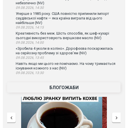
небезпечно (NV)
09.08.2026, 14:30
Уперше з 1985 року. США повністю припинили імпорт
саудівської нафти — яка країна виграла від цього
найбільше (NV)
09.08.2026, 14:15
Креативність без меж. Шість способів, як шеф-кухарі
сьогодні використовують вершкове масло (NV)
09.08.2026, 14:00
«Зробила 4 уколи в коліно». Дорофєєва поскаржилась
на серйозну проблему зі здоров’ям (NV)
09.08.2026, 13:45
Навіть якщо ми цього не помічаємо. На чому тримається
існування кожного з нас (NV)
09.08.2026, 13:30
БЛОГОЖАБИ