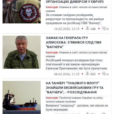
ОРГАНІЗАЦІЮ ДИВЕРСІЙ У ЄВРОПІ
Категорія:
Новини в світі: читати останні світові
новини
За словами західних розвідників,
рекрутери та пропагандисти, які раніше
працювали на російську ПВК "Вагнер",
стали основним каналом для
•
•
16.02.2026, 12:15
146
0
організованих ...
ЗАМАХ НА ГЕНЕРАЛА ГРУ
АЛЕКСЄЄВА: З'ЯВИВСЯ СЛІД ПВК
"ВАГНЕРА"
Категорія:
Новини в світі: читати останні світові
новини
Російський генерал-розвідник був тісно
пов’язаний із ватажком «вагнерівців»
Євгеном Пригожиним і міг бути причетним
до його загибелі
•
•
08.02.2026, 11:25
543
0
НА ТАНКЕРІ "ТІНЬОВОГО ФЛОТУ"
ЗНАЙШЛИ ЕКСВІЙСЬКОВИХ ГРУ ТА
"ВАГНЕРА", - РОЗСЛІДУВАННЯ
Категорія:
Політичні новини України та світу:
читати новини політики
Виявлені "охоронці" - росіяни, які ніколи не
були моряками