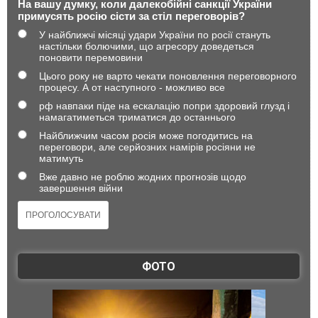
На вашу думку, коли далекобійні санкції України
примусять росію сісти за стіл переговорів?
У найближчі місяці удари України по росії стануть
настільки болючими, що агресору доведеться
поновити перемовини
Цього року не варто чекати поновлення переговорного
процесу. А от наступного - можливо все
рф навпаки піде на ескалацію попри здоровий глузд і
намагатиметься триматися до останнього
Найближчим часом росія може погодитись на
переговори, але серйозних намірів росіяни не
матимуть
Вже давно не роблю жодних прогнозів щодо
завершення війни
ФОТО