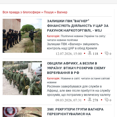
Вся правда з блогосфери
»
Пошук
» Вагнер
ЗАЛИШКИ ПВК "ВАГНЕР"
ФІНАНСУЮТЬ ДІЯЛЬНІСТЬ У ЦАР ЗА
РАХУНОК НАРКОТОРГІВЛІ, - WSJ
Категорія:
Політичні новини України та світу:
читати новини політики
Залишки ПВК «Вагнер» зміцнюють
контроль над ЦАР в обхід Кремля
•
•
12.07.2026, 15:00
118
0
ОБІЦЯЛИ АФРИКУ, А ВЕЗЛИ В
УКРАЇНУ: ВТІКАЧ РОЗКРИВ СХЕМУ
ВЕРБУВАННЯ В РФ
Категорія:
Новини в світі: читати останні світові
новини
Росіянин завербувався для служби в
Африці, але вже після прибуття на службу
зрозумів, що потрапив у величезну халепу
•
•
09.03.2026, 07:31
278
0
ЗМІ: РЕКРУТЕРИ ГРУПИ ВАГНЕРА
ПЕРЕОРІЄНТУВАЛИСЯ НА