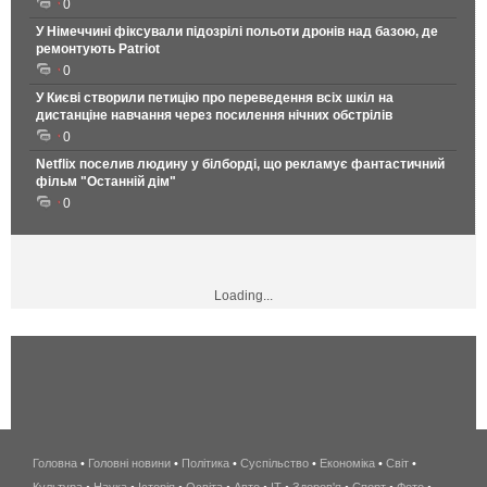
0
У Німеччині фіксували підозрілі польоти дронів над базою, де
ремонтують Patriot
0
У Києві створили петицію про переведення всіх шкіл на
дистанціне навчання через посилення нічних обстрілів
0
Netflix поселив людину у білборді, що рекламує фантастичний
фільм "Останній дім"
0
Loading...
Головна
•
Головні новини
•
Політика
•
Суспільство
•
Економіка
беспроводной
•
Світ
•