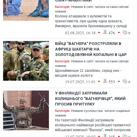
OSINT-АНАЛІТИКИ
Категорія:
Новини в світі: читати останні світові
новини
Колону атакували з кулеметів та
гранатометів, при цьому одна граната,
ймовірно, вразила бронемашину у складі
конвою
•
•
02.08.2025, 16:38
476
0
БІЙЦІ "ВАГНЕРА" РОЗСТРІЛЯЛИ В
АФРИЦІ ШАХТАРІВ НА
ЗОЛОТОДОБУВНІЙ КОПАЛЬНІ В ЦАР
Категорія:
Новини в світі: читати останні світові
новини
Щонайменше 11 загиблих, серед них -
місцеві шукачі золота
•
•
19.07.2025, 11:01
553
0
У ФІНЛЯНДІЇ ЗАТРИМАЛИ
КОЛИШНЬОГО "ВАГНЕРІВЦЯ", ЯКИЙ
ПРОСИВ ПРИТУЛКУ
Категорія:
Новини суспільства: читати соціальні
новини
На території Фінляндії затримали
колишнього найманця російської приватної
військової компанії "Вагнер", який попросив
притулку в країні
•
•
12.07.2025, 19:02
345
0