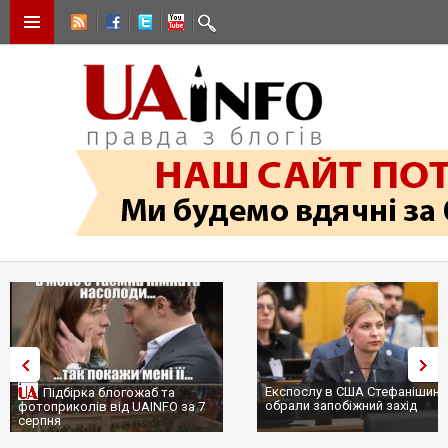
Експослу в США Стефанішині
Підбірка блогожаб та
обрали запобіжний захід
фотоприколів від UAINFO за 7
серпня