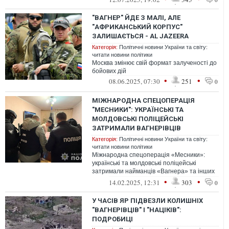
"ВАГНЕР" ЙДЕ З МАЛІ, АЛЕ
"АФРИКАНСЬКИЙ КОРПУС"
ЗАЛИШАЄТЬСЯ - AL JAZEERA
Категорія:
Політичні новини України та світу:
читати новини політики
Москва змінює свій формат залученості до
бойових дій
•
•
08.06.2025, 07:30
251
0
МІЖНАРОДНА СПЕЦОПЕРАЦІЯ
"МЕСНИКИ": УКРАЇНСЬКІ ТА
МОЛДОВСЬКІ ПОЛІЦЕЙСЬКІ
ЗАТРИМАЛИ ВАГНЕРІВЦІВ
Категорія:
Політичні новини України та світу:
читати новини політики
Міжнародна спецоперація «Месники»:
українські та молдовські поліцейські
затримали найманців «Вагнера» та інших
незаконних збройних формувань, які
•
•
14.02.2025, 12:31
303
0
воюю...
У ЧАСІВ ЯР ПІДВЕЗЛИ КОЛИШНІХ
"ВАГНЕРІВЦІВ" І "НАЦІКІВ":
ПОДРОБИЦІ