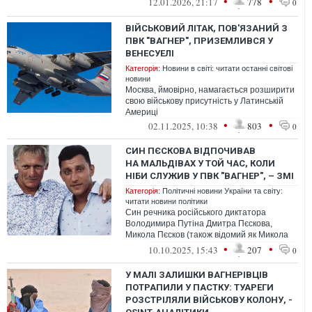
•
•
12.01.2026, 21:17
778
0
ВІЙСЬКОВИЙ ЛІТАК, ПОВ'ЯЗАНИЙ З
ПВК "ВАГНЕР", ПРИЗЕМЛИВСЯ У
ВЕНЕСУЕЛІ
Категорія:
Новини в світі: читати останні світові
новини
Москва, ймовірно, намагається розширити
свою військову присутність у Латинській
Америці
•
•
02.11.2025, 10:38
803
0
СИН ПЄСКОВА ВІДПОЧИВАВ
НА МАЛЬДІВАХ У ТОЙ ЧАС, КОЛИ
НІБИ СЛУЖИВ У ПВК "ВАГНЕР", – ЗМІ
Категорія:
Політичні новини України та світу:
читати новини політики
Син речника російського диктатора
Володимира Путіна Дмитра Пєскова,
Микола Пєсков (також відомий як Микола
Чоулз) стверджував, що служить
•
•
10.10.2025, 15:43
207
0
у приватній ...
У МАЛІ ЗАЛИШКИ ВАГНЕРІВЦІВ
ПОТРАПИЛИ У ПАСТКУ: ТУАРЕГИ
РОЗСТРІЛЯЛИ ВІЙСЬКОВУ КОЛОНУ, -