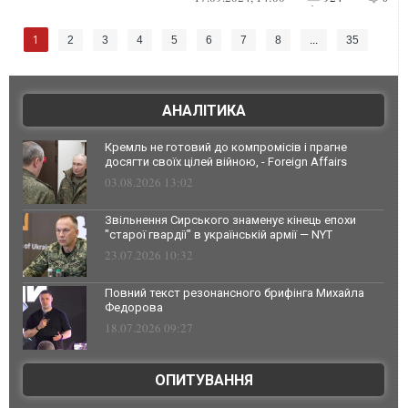
1
2
3
4
5
6
7
8
...
35
АНАЛІТИКА
Кремль не готовий до компромісів і прагне
досягти своїх цілей війною, - Foreign Affairs
03.08.2026 13:02
Звільнення Сирського знаменує кінець епохи
"старої гвардії" в українській армії — NYT
23.07.2026 10:32
Повний текст резонансного брифінга Михайла
Федорова
18.07.2026 09:27
ОПИТУВАННЯ