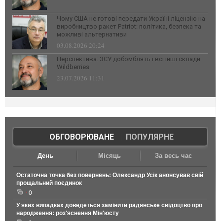
Чому США не готові передати Україні ліцензію на
виробництво ракет Patriot: політика, безпека та
можливі альтернативи
03.08.2026 20:24
Перспектива: ЗСУ добомблять і всі інші склади
Wildberries
23.07.2026 11:31
ОБГОВОРЮВАНЕ
|
ПОПУЛЯРНЕ
День
Місяць
За весь час
Остаточна точка без повернень: Олександр Усік анонсував свій
прощальний поєдинок
0
У яких випадках доведеться замінити радянське свідоцтво про
народження: роз'яснення Мін'юсту