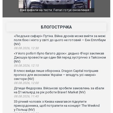
Вже вивели на тести: Ferrari готує оновлення
Вийшов трейл
позашляховика Purosangue. ВІДЕО
фільму "Афе
БЛОГОСТРІЧКА
«Людське сафарі» Путіна. Війна дронів може вийти за межі
поля бою і ніхто у світі до цього не готовий — Енн Епплбаум
(NV)
08.08.2026, 12:30
«У його роботі було багато дірок»: дядько Ф’юрі закликав
Джошуа провести ще один бій перед зустріччю з Тайсоном
(NV)
08.08.2026, 12:15
В плюс вийде лише оборонка. Dragon Capital погіршив
прогноз для економіки України — впадуть усі «мирні»
сектори (NV)
08.08.2026, 12:00
Дітище Федорова. Військові зробили замовлень за єБали
на $1 мільярд за рік роботи Brave1 Market (NV)
08.08.2026, 11:45
33-річний чоловік з Києва намагався підкупити
прикордонника, щоб потрапити на концерт The Weeknd
у Польщі (NV)