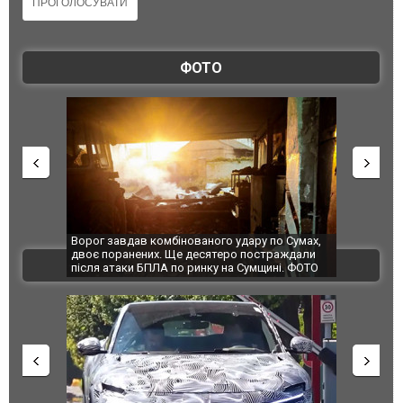
ФОТО
Ворог завдав комбінованого удару по Сумах,
За 2000 кіло
двоє поранених. Ще десятеро постраждали
Єкатеринбурз
ВІДЕО
після атаки БПЛА по ринку на Сумщині. ФОТО
склад Wildbe