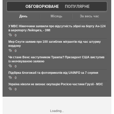
ОБГОВОРЮВАНЕ
|
ПОПУЛЯРНЕ
День
Місяць
За весь час
У МВС Німеччини заявили про відсутність зброї на борту Ан-124
в аеропорту Лейпцига, - ЗМІ
0
Мер Сеути заявив про 100 загиблих мігрантів під час штурму
кордону
0
Чи стане Венс наступником Трампа? Президент США виступив
із неочікуваною заявою
0
Підбірка блогожаб та фотоприколів від UAINFO за 7 серпня
0
Україна ніколи не визнає окупацію Росією частини Грузії - МЗС
0
Loading...