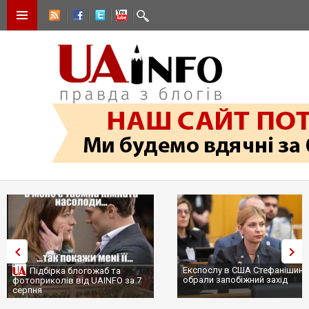
Експослу в США Стефанішині
Підбірка блогожаб та
обрали запобіжний захід
фотоприколів від UAINFO за 7
серпня