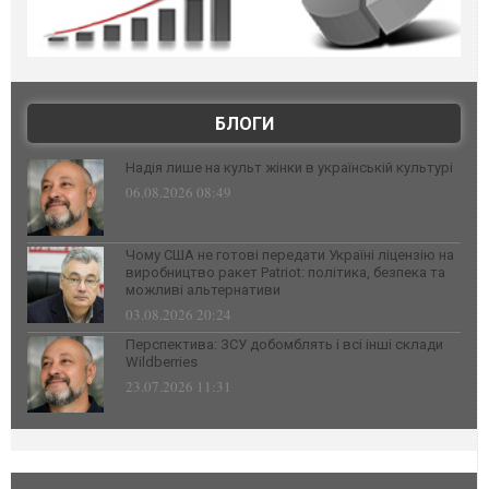
БЛОГИ
Надія лише на культ жінки в українській культурі
06.08.2026 08:49
Чому США не готові передати Україні ліцензію на
виробництво ракет Patriot: політика, безпека та
можливі альтернативи
03.08.2026 20:24
Перспектива: ЗСУ добомблять і всі інші склади
Wildberries
23.07.2026 11:31