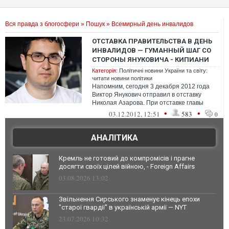
Вся правда з блогосфери
»
Пошук
» Всемирный день инвалидов
ОТСТАВКА ПРАВИТЕЛЬСТВА В ДЕНЬ
ИНВАЛИДОВ — ГУМАННЫЙ ШАГ СО
СТОРОНЫ ЯНУКОВИЧА - КИПИАНИ
Категорія:
Політичні новини України та світу:
читати новини політики
Напомним, сегодня 3 декабря 2012 года
Виктор Янукович отправил в отставку
Николая Азарова. При отставке главы
Правительства покинуть свои посты
•
•
03.12.2012, 12:51
583
0
должны...
АНАЛІТИКА
Кремль не готовий до компромісів і прагне
досягти своїх цілей війною, - Foreign Affairs
03.08.2026 13:02
Звільнення Сирського знаменує кінець епохи
"старої гвардії" в українській армії — NYT
23.07.2026 10:32