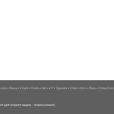
ьтура
•
Наука
•
Історія
•
Освіта
•
Авто
•
IT
•
Здоров'я
•
Спорт
•
Фото
•
Відео
•
Огляд блог
я (для інтернет-видань - гіперпосилання).