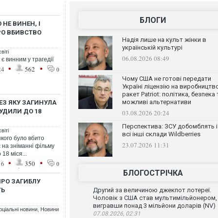
БЛОГИ
НЕ ВИНЕН, І
РО ВБИВСТВО
Надія лише на культ жінки в
українській культурі
віті
06.08.2026 08:49
є винним у трагедії
•
•
24
562
0
Чому США не готові передати
Україні ліцензію на виробництв
ракет Patriot: політика, безпека 
можливі альтернативи
РЕЗ ЯКУ ЗАГИНУЛА
УДИЛИ ДО 18
03.08.2026 20:24
Перспектива: ЗСУ добомблять і
віті
всі інші склади Wildberries
якого було вбито
23.07.2026 11:31
 на зніманні фільму
18 міся...
•
•
16
350
0
БЛОГОСТРІЧКА
ПРО ЗАГИБЛУ
ТЬ
Другий за величиною джекпот лотереї.
Чоловік з США став мультимільйонером,
вигравши понад 3 мільйони доларів (NV)
оціальні новини
,
Новини
07.08.2026, 02:31