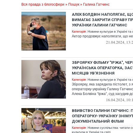
Вся правда з блогосфери
»
Пошук
» Галина Гатчинс
АЛЕК БОЛДВІН НАПОЛЯГАЄ, ЩО 
ВИМАГАЄ ЗАКРИТИ СПРАВУ П
УКРАЇНКИ ГАЛИНИ ГАТЧИНС
Категорія:
Новини культури в Україні та с
Актор продовжує наполягати, що не 
21.04.2024, 13:
ЗБРОЯРКУ ФІЛЬМУ "ІРЖА", ЧЕ
УКРАЇНСЬКА ОПЕРАТОРКА, ЗАС
МІСЯЦІВ УВ'ЯЗНЕННЯ
Категорія:
Новини культури в Україні та с
Зброярку, яка зарядила пістолет, з 
операторку-українку Галину Гатчинс
Алека Болвіна “Іржа”, суд засудив до 
16.04.2024, 10:
ВБИВСТВО ГАЛИНИ ГАТЧИНС: 
ОПЕРАТОРКУ-УКРАЇНКУ ЗНІМУ
ДОКУМЕНТАЛЬНИЙ ФІЛЬМ
Категорія:
Новини суспільства: читати с
культури в Україні та світі