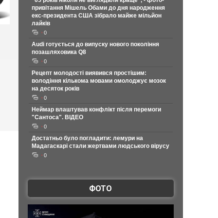
"65 років ніколи не виглядали краще", - фото-
привітання Мішель Обами до дня народження
екс-президента США зібрало майже мільйон
лайків
0
Audi готується до випуску нового покоління
позашляховика Q8
0
Рецепт молодості виявився простішим:
володіння кількома мовами омолоджує мозок
на десяток років
0
Неймар влаштував конфлікт після перемоги
"Сантоса". ВІДЕО
0
Достатньо було погладити: лемури на
Мадагаскарі стали жертвами людського вірусу
0
ФОТО