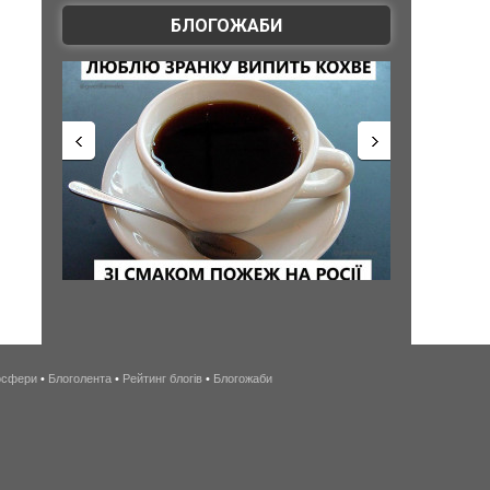
БЛОГОЖАБИ
осфери
•
Блоголента
•
Рейтинг блогів
•
Блогожаби
беспроводной
интернет
киев
и
область