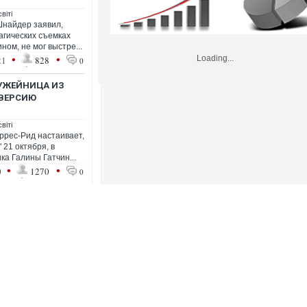
віті
Шнайдер заявил,
агических съемках
ом, не мог выстре...
•
•
Loading...
21
828
0
УЖЕЙНИЦА ИЗ
 ВЕРСИЮ
віті
ррес-Рид настаивает,
 21 октября, в
а Галины Гатчин...
•
•
0
1270
0