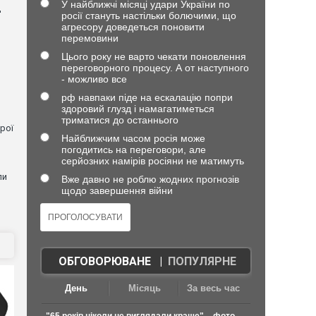
У найближчі місяці удари України по
д
росії стануть настільки болючими, що
агресору доведеться поновити
перемовини
Цього року не варто чекати поновлення
переговорного процесу. А от наступного
- можливо все
рф навпаки піде на ескалацію попри
здоровий глузд і намагатиметься
триматися до останнього
рої
Найближчим часом росія може
погодитись на переговори, але
серйозних намірів росіяни не матимуть
ли
Вже давно не роблю жодних прогнозів
щодо завершення війни
ОБГОВОРЮВАНЕ
|
ПОПУЛЯРНЕ
День
Місяць
За весь час