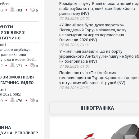
Розміром з пуму. Вчені описали новий ви
ейсон.
шаблезубих котів, який жив 5 мільйонів
•
•
00
493
0
років тому (NV)
07.08.2026, 02:01
«У Японії все було дуже жорстко».
СУНУТИ
Легендарний Горуна зізнався, чому
У ЗВ’ЯЗКУ З
не засмутився через перенесення
И ГАТЧИНС
Олімпіади-2020 (NV)
віті
07.08.2026, 01:31
 часом опублікує
У Німеччині заявили, що на борту
трагічних подій
українського Ан-124 у Лейпцигу не було зб
 Іржа в жовтні 202...
чи боєприпасів (NV)
•
•
27
373
0
07.08.2026, 01:01
Порівнюють із «Пенісгейтом»:
О ЗЙОМОК ПІСЛЯ
велосипедисток Тур де Франс запідозри
 ГАТЧИНС. ВІДЕО
у штучному збільшенні грудей (NV)
07.08.2026, 00:31
віті
і 2021 року.
•
•
00
476
0
ІНФОГРАФІКА
ЛИ НА
УИНА: РЕВОЛЬВЕР