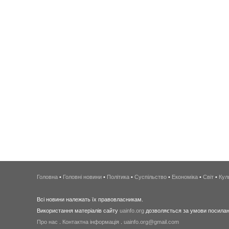
Головна
•
Головні новини
•
Політика
•
Суспільство
•
Економіка
•
Світ
•
Кул
Всі новини належать їх правовласникам.
Використання матеріалів сайту
uainfo.org
дозволяється за умови посиланн
Про нас
.
Контактна інформація
.
uainfo.org@gmail.com