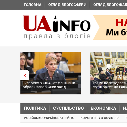
ГОЛОВНА
ОГЛЯД БЛОГОСФЕРИ
ОГЛЯД БЛОГОЖАБ
Експослу в США Стефанішиній
Трамп не передасть
обрали запобіжний захід
сотні ракет до Patri
...
ПОЛІТИКА
СУСПІЛЬСТВО
ЕКОНОМІКА
Н
РОСІЙСЬКО-УКРАЇНСЬКА ВІЙНА
КОРОНАВІРУС COVID-19