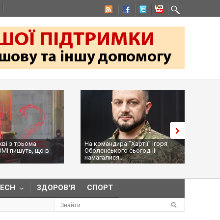
кві з трьома
На командира "Хартії" Ігоря
Трам
ЗМІ пишуть, що в
Оболєнського сьогодні
дозв
намагалися...
ракет
TECH
ЗДОРОВ'Я
СПОРТ