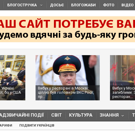
БЛОГОСТРІЧКА
ДОСЬЄ
БЛОГОЖАБИ
ФОТО
ВІДЕО
 Україні
Вибух у ресторані в Москві:
Вибух у Мос
ot, бо у США
ціллю був головком ВКС Росії,
загиблими: 
пр...
ресторан...
АДЗВИЧАЙНІ ПОДІЇ
СВІТ
КУЛЬТУРА
ЗНАННЯ
ТАРИФИ
ПОДВИГИ УКРАЇНЦІВ