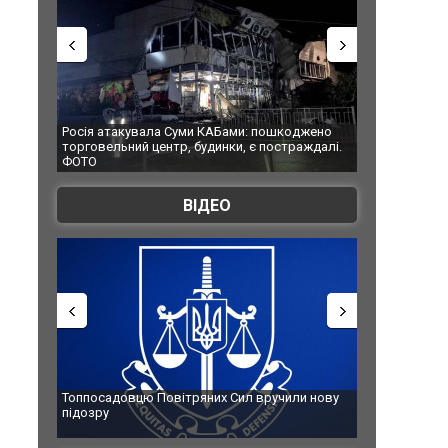
Росія атакувала Суми КАБами: пошкоджено
Українські надз
торговельний центр, будинки, є постраждалі.
під час ліквідац
ФОТО
Франції
ВІДЕО
Топпосадовцю Повітряних Сил вручили нову
Сили оборони у
підозру
губернатор регі
атаку. ВІДЕО