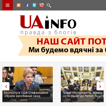
Експослу в США Стефанішиній
Трамп не передасть Україні
обрали запобіжний захід
сотні ракет до Patriot, бо у С
...