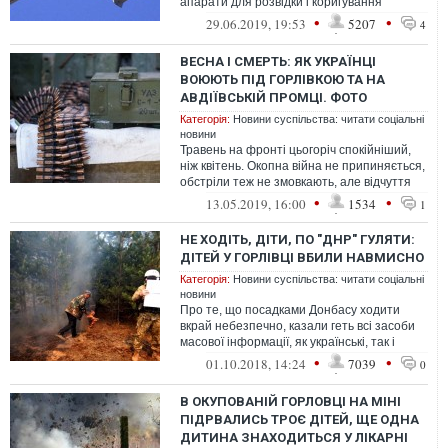
апарати для розвідки і коригування
артилерійського вогню, набагато рідше
•
•
29.06.2019, 19:53
5207
4
безпосереднь...
ВЕСНА І СМЕРТЬ: ЯК УКРАЇНЦІ
ВОЮЮТЬ ПІД ГОРЛІВКОЮ ТА НА
АВДІЇВСЬКІЙ ПРОМЦІ. ФОТО
Категорія:
Новини суспільства: читати соціальні
новини
Травень на фронті цьогоріч спокійніший,
ніж квітень. Окопна війна не припиняється,
обстріли теж не змовкають, але відчуття
якоїсь тривоги менше.
•
•
13.05.2019, 16:00
1534
1
НЕ ХОДІТЬ, ДІТИ, ПО "ДНР" ГУЛЯТИ:
ДІТЕЙ У ГОРЛІВЦІ ВБИЛИ НАВМИСНО
Категорія:
Новини суспільства: читати соціальні
новини
Про те, що посадками Донбасу ходити
вкрай небезпечно, казали геть всі засоби
масової інформації, як українські, так і
пропагандистські.
•
•
01.10.2018, 14:24
7039
0
В ОКУПОВАНІЙ ГОРЛОВЦІ НА МІНІ
ПІДРВАЛИСЬ ТРОЄ ДІТЕЙ, ЩЕ ОДНА
ДИТИНА ЗНАХОДИТЬСЯ У ЛІКАРНІ