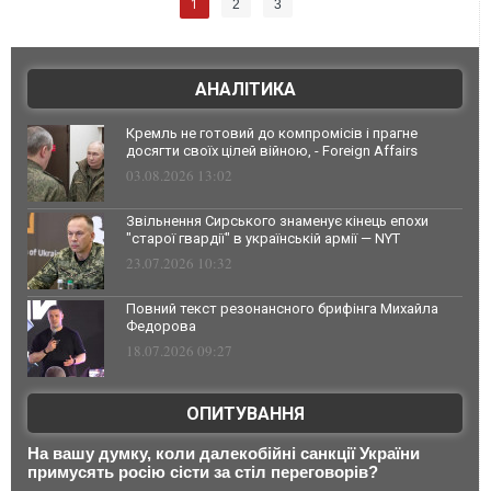
1
2
3
АНАЛІТИКА
Кремль не готовий до компромісів і прагне
досягти своїх цілей війною, - Foreign Affairs
03.08.2026 13:02
Звільнення Сирського знаменує кінець епохи
"старої гвардії" в українській армії — NYT
23.07.2026 10:32
Повний текст резонансного брифінга Михайла
Федорова
18.07.2026 09:27
ОПИТУВАННЯ
На вашу думку, коли далекобійні санкції України
примусять росію сісти за стіл переговорів?