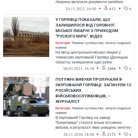
лікарень вилучати документи загиблих
найманців приватної військової компані...
•
•
24.11.2022, 16:00
413
0
У ГОРЛІВЦІ ПОКАЗАЛИ, ЩО
ЗАЛИШИЛОСЯ ВІД ГОЛОВНОЇ
МІСЬКОЇ ЛІКАРНІ З ПРИХОДОМ
"РУСКОГО МІРА". ВІДЕО
Категорія:
Новини суспільства: читати соціальні
новини
На місці центральної міської лікарні у
тимчасово окупованій Горлівці (Донецька
область) залишилися одні руїни
•
•
06.03.2021, 16:38
2466
4
ПОТУЖНІ ВИБУХИ ПРОЛУНАЛИ В
ОКУПОВАНІЙ ГОРЛІВЦІ: ЗАГИНУЛИ 12
РОСІЙСЬКИХ
ВІЙСЬКОВОСЛУЖБОВЦІВ, –
ЖУРНАЛІСТ
Категорія:
Новини суспільства: читати соціальні
новини
В окупованій Горлівці на заводі
"Енергомаш" сталося кілька потужних
вибухів, в результаті яких знищено зенітно-
ракетні комплекси "Оса-АКМ" та
•
•
28.11.2020, 18:08
2171
4
боєприпа...