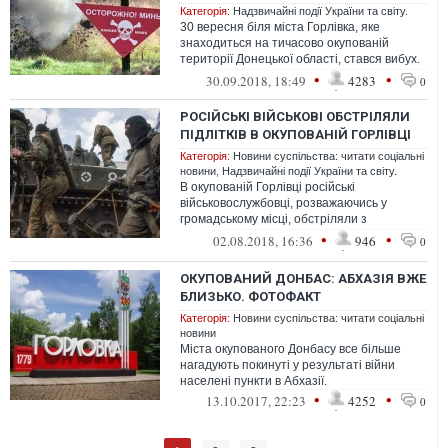
Категорія:
Надзвичайні події України та світу.
30 вересня біля міста Горлівка, яке
знаходиться на тичасово окупованій
території Донецької області, стався вибух.
За попередніми даними, у результаті ...
•
•
30.09.2018, 18:49
4283
0
РОСІЙСЬКІ ВІЙСЬКОВІ ОБСТРІЛЯЛИ
ПІДЛІТКІВ В ОКУПОВАНІЙ ГОРЛІВЦІ
Категорія:
Новини суспільства: читати соціальні
новини
,
Надзвичайні події України та світу.
В окупованій Горлівці російські
військовослужбовці, розважаючись у
громадському місці, обстріляли з
автоматичної зброї групу молоді, кілька
•
•
02.08.2018, 16:36
946
0
підлітків ...
ОКУПОВАНИЙ ДОНБАС: АБХАЗІЯ ВЖЕ
БЛИЗЬКО. ФОТОФАКТ
Категорія:
Новини суспільства: читати соціальні
новини
Міста окупованого Донбасу все більше
нагадують покинуті у результаті війни
населені пункти в Абхазії.
•
•
13.10.2017, 22:23
4252
0