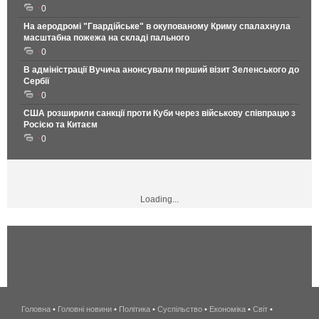
0
На аеродромі "Гвардійське" в окупованому Криму спалахнула
масштабна пожежа на складі пального
0
В адміністрації Вучича анонсували перший візит Зеленського до
Сербії
0
США розширили санкції проти Куби через військову співпрацю з
Росією та Китаєм
0
Loading...
Головна
•
Головні новини
•
Політика
•
Суспільство
•
Економіка
беспроводной
•
Світ
•