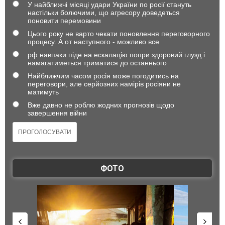
У найближчі місяці удари України по росії стануть
настільки болючими, що агресору доведеться
поновити перемовини
Цього року не варто чекати поновлення переговорного
процесу. А от наступного - можливо все
рф навпаки піде на ескалацію попри здоровий глузд і
намагатиметься триматися до останнього
Найближчим часом росія може погодитись на
переговори, але серйозних намірів росіяни не
матимуть
Вже давно не роблю жодних прогнозів щодо
завершення війни
ФОТО