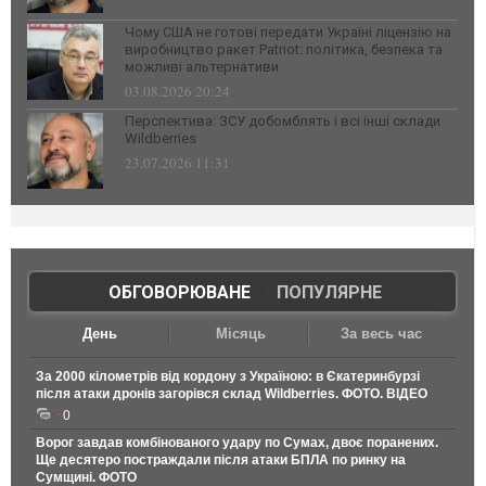
Чому США не готові передати Україні ліцензію на
виробництво ракет Patriot: політика, безпека та
можливі альтернативи
03.08.2026 20:24
Перспектива: ЗСУ добомблять і всі інші склади
Wildberries
23.07.2026 11:31
ОБГОВОРЮВАНЕ
|
ПОПУЛЯРНЕ
День
Місяць
За весь час
За 2000 кілометрів від кордону з Україною: в Єкатеринбурзі
після атаки дронів загорівся склад Wildberries. ФОТО. ВІДЕО
0
Ворог завдав комбінованого удару по Сумах, двоє поранених.
Ще десятеро постраждали після атаки БПЛА по ринку на
Сумщині. ФОТО