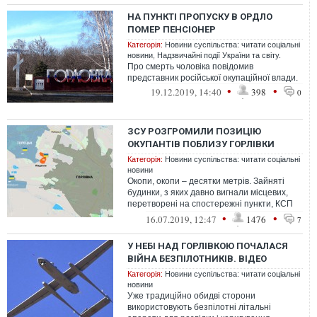
НА ПУНКТІ ПРОПУСКУ В ОРДЛО
ПОМЕР ПЕНСІОНЕР
Категорія:
Новини суспільства: читати соціальні
новини
,
Надзвичайні події України та світу.
Про смерть чоловіка повідомив
представник російської окупаційної влади.
•
•
19.12.2019, 14:40
398
0
ЗСУ РОЗГРОМИЛИ ПОЗИЦІЮ
ОКУПАНТІВ ПОБЛИЗУ ГОРЛІВКИ
Категорія:
Новини суспільства: читати соціальні
новини
Окопи, окопи – десятки метрів. Зайняті
будинки, з яких давно вигнали місцевих,
перетворені на спостережні пункти, КСП
взводів і невеликі склади боєпри...
•
•
16.07.2019, 12:47
1476
7
У НЕБІ НАД ГОРЛІВКОЮ ПОЧАЛАСЯ
ВІЙНА БЕЗПІЛОТНИКІВ. ВІДЕО
Категорія:
Новини суспільства: читати соціальні
новини
Уже традиційно обидві сторони
використовують безпілотні літальні