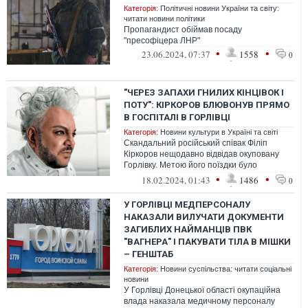
Категорія:
Політичні новини України та світу:
читати новини політики
Пропагандист обіймав посаду
"пресофіцера ЛНР"
•
•
23.06.2024, 07:37
1558
0
"ЧЕРЕЗ ЗАПАХИ ГНИЛИХ КІНЦІВОК І
ПОТУ": КІРКОРОВ БЛЮВОНУВ ПРЯМО
В ГОСПІТАЛІ В ГОРЛІВЦІ
Категорія:
Новини культури в Україні та світі
Скандальний російський співак Філіп
Кіркоров нещодавно відвідав окуповану
Горлівку. Метою його поїздки було
підтримати загарбників і підняти бойовий
•
•
18.02.2024, 01:43
1486
0
д...
У ГОРЛІВЦІ МЕДПЕРСОНАЛУ
НАКАЗАЛИ ВИЛУЧАТИ ДОКУМЕНТИ
ЗАГИБЛИХ НАЙМАНЦІВ ПВК
"ВАГНЕРА" І ПАКУВАТИ ТІЛА В МІШКИ
– ГЕНШТАБ
Категорія:
Новини суспільства: читати соціальні
новини
У Горлівці Донецької області окупаційна
влада наказала медичному персоналу