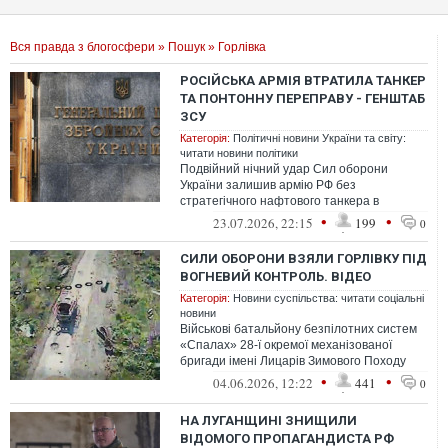
Вся правда з блогосфери
»
Пошук
» Горлівка
РОСІЙСЬКА АРМІЯ ВТРАТИЛА ТАНКЕР
ТА ПОНТОННУ ПЕРЕПРАВУ - ГЕНШТАБ
ЗСУ
Категорія:
Політичні новини України та світу:
читати новини політики
Подвійний нічний удар Сил оборони
України залишив армію РФ без
стратегічного нафтового танкера в
Чорному морі та зруйнував критично
•
•
23.07.2026, 22:15
199
0
важливу ворожу лог...
СИЛИ ОБОРОНИ ВЗЯЛИ ГОРЛІВКУ ПІД
ВОГНЕВИЙ КОНТРОЛЬ. ВІДЕО
Категорія:
Новини суспільства: читати соціальні
новини
Військові батальйону безпілотних систем
«Спалах» 28-ї окремої механізованої
бригади імені Лицарів Зимового Походу
ЗСУ взяли під вогневий контроль Горл...
•
•
04.06.2026, 12:22
441
0
НА ЛУГАНЩИНІ ЗНИЩИЛИ
ВІДОМОГО ПРОПАГАНДИСТА РФ