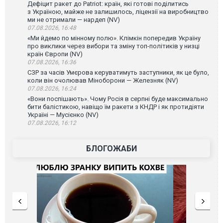
Дефіцит ракет до Patriot: країн, які готові поділитись
з Україною, майже не залишилось, ліцензії на виробництво
ми не отримали — нардеп (NV)
07.08.2026, 16:48
«Ми йдемо по мінному полю». Клімкін попередив Україну
про виклики через вибори та зміну топ-політиків у низці
країн Європи (NV)
07.08.2026, 16:36
СЗР за часів Умєрова керуватимуть заступники, як це було,
коли він очолював Міноборони — Железняк (NV)
07.08.2026, 16:24
«Вони поспішають». Чому Росія в серпні буде максимально
бити балістикою, навіщо їм ракети з КНДР і як протидіяти
Україні — Мусієнко (NV)
07.08.2026, 16:12
БЛОГОЖАБИ