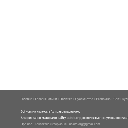
Головна
•
Головні новини
•
Політика
•
Суспільство
•
Економіка
•
Світ
•
Кул
Всі новини належать їх правовласникам.
Використання матеріалів сайту
uainfo.org
дозволяється за умови посиланн
Про нас
.
Контактна інформація
.
uainfo.org@gmail.com