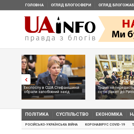
ГОЛОВНА
ОГЛЯД БЛОГОСФЕРИ
ОГЛЯД БЛОГОЖАБ
Експослу в США Стефанішиній
Трамп не передасть
обрали запобіжний захід
сотні ракет до Patri
...
ПОЛІТИКА
СУСПІЛЬСТВО
ЕКОНОМІКА
Н
РОСІЙСЬКО-УКРАЇНСЬКА ВІЙНА
КОРОНАВІРУС COVID-19