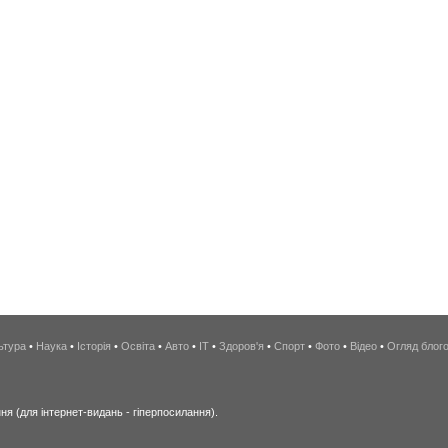
ьтура
•
Наука
•
Історія
•
Освіта
•
Авто
•
IT
•
Здоров'я
•
Спорт
•
Фото
•
Відео
•
Огляд блог
я (для інтернет-видань - гіперпосилання).