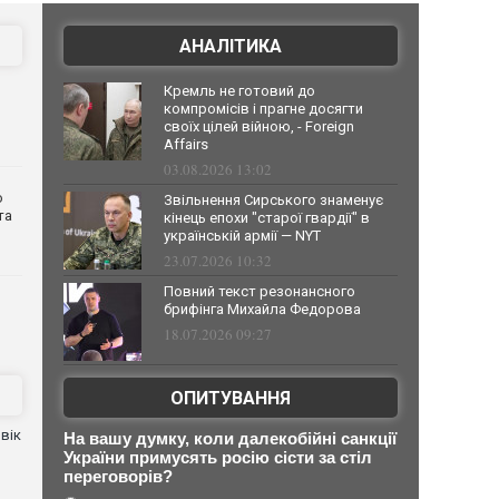
АНАЛІТИКА
Кремль не готовий до
компромісів і прагне досягти
своїх цілей війною, - Foreign
Affairs
03.08.2026 13:02
о
Звільнення Сирського знаменує
та
кінець епохи "старої гвардії" в
українській армії — NYT
23.07.2026 10:32
Повний текст резонансного
брифінга Михайла Федорова
18.07.2026 09:27
ОПИТУВАННЯ
вік
На вашу думку, коли далекобійні санкції
України примусять росію сісти за стіл
переговорів?