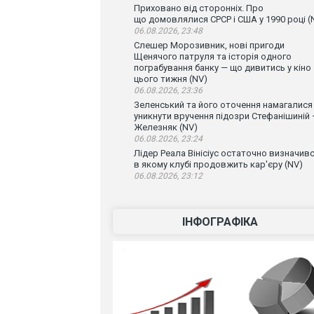
Приховано від сторонніх. Про
що домовлялися СРСР і США у 1990 році (
06.08.2026, 23:48
Слешер Морозивник, нові пригоди
Щенячого патруля та історія одного
пограбування банку — що дивитись у кіно
цього тижня (NV)
06.08.2026, 23:36
Зеленський та його оточення намагалися
уникнути вручення підозри Стефанішиній
Железняк (NV)
06.08.2026, 23:24
Лідер Реала Вінісіус остаточно визначивс
в якому клубі продовжить кар'єру (NV)
06.08.2026, 23:12
ІНФОГРАФІКА