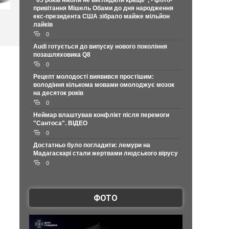
"65 років ніколи не виглядали краще", - фото-
привітання Мішель Обами до дня народження
екс-президента США зібрало майже мільйон
лайків
0
Audi готується до випуску нового покоління
позашляховика Q8
0
Рецепт молодості виявився простішим:
володіння кількома мовами омолоджує мозок
на десяток років
0
Неймар влаштував конфлікт після перемоги
"Сантоса". ВІДЕО
0
Достатньо було погладити: лемури на
Мадагаскарі стали жертвами людського вірусу
0
ФОТО