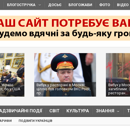
БЛОГОСТРІЧКА
ДОСЬЄ
БЛОГОЖАБИ
ФОТО
ВІДЕО
 Україні
Вибух у ресторані в Москві:
Вибух у Мос
ot, бо у США
ціллю був головком ВКС Росії,
загиблими: 
пр...
ресторан...
АДЗВИЧАЙНІ ПОДІЇ
СВІТ
КУЛЬТУРА
ЗНАННЯ
ТАРИФИ
ПОДВИГИ УКРАЇНЦІВ