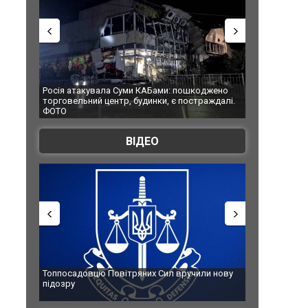
Росія атакувала Суми КАБами: пошкоджено
Українські на
торговельний центр, будинки, є постраждалі.
під час ліквід
ФОТО
Франції
ВІДЕО
Топпосадовцю Повітряних Сил вручили нову
Сили оборони
підозру
губернатор ре
атаку. ВІДЕО