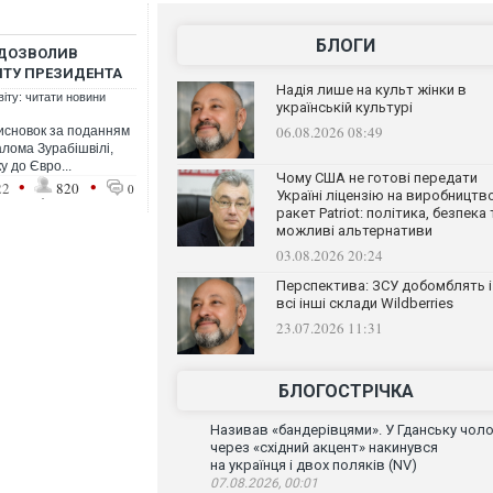
БЛОГИ
 ДОЗВОЛИВ
НТУ ПРЕЗИДЕНТА
Надія лише на культ жінки в
віту: читати новини
українській культурі
06.08.2026 08:49
висновок за поданням
лома Зурабішвілі,
у до Євро...
Чому США не готові передати
•
•
22
820
0
Україні ліцензію на виробництв
ракет Patriot: політика, безпека 
можливі альтернативи
03.08.2026 20:24
Перспектива: ЗСУ добомблять і
всі інші склади Wildberries
23.07.2026 11:31
БЛОГОСТРІЧКА
Називав «бандерівцями». У Гданську чоло
через «східний акцент» накинувся
на українця і двох поляків (NV)
07.08.2026, 00:01