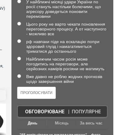
У найближчі місяці удари України по
росії стануть настільки болючими, що
NV)
агресору доведеться поновити
перемовини
Цього року не варто чекати поновлення
переговорного процесу. А от наступного
- можливо все
рф навпаки піде на ескалацію попри
здоровий глузд і намагатиметься
 —
триматися до останнього
Найближчим часом росія може
погодитись на переговори, але
я,
серйозних намірів росіяни не матимуть
Вже давно не роблю жодних прогнозів
щодо завершення війни
ОБГОВОРЮВАНЕ
|
ПОПУЛЯРНЕ
День
Місяць
За весь час