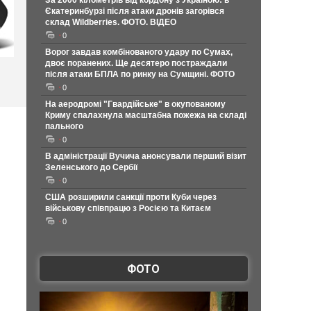
За 2000 кілометрів від кордону з Україною: в
Єкатеринбурзі після атаки дронів загорівся
склад Wildberries. ФОТО. ВІДЕО
0
Ворог завдав комбінованого удару по Сумах,
двоє поранених. Ще десятеро постраждали
після атаки БПЛА по ринку на Сумщині. ФОТО
0
На аеродромі "Гвардійське" в окупованому
Криму спалахнула масштабна пожежа на складі
пального
0
В адміністрації Вучича анонсували перший візит
Зеленського до Сербії
0
США розширили санкції проти Куби через
військову співпрацю з Росією та Китаєм
0
ФОТО