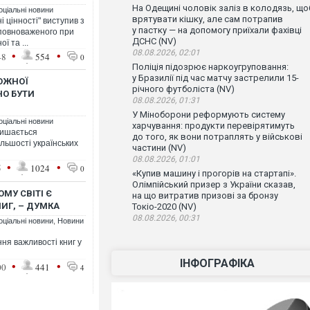
На Одещині чоловік заліз в колодязь, що
оціальні новини
врятувати кішку, але сам потрапив
 цінності" виступив з
у пастку — на допомогу приїхали фахівці
Уповноваженого при
ДСНС (NV)
ї та ...
08.08.2026, 02:01
•
•
48
554
0
Поліція підозрює наркоугруповання:
у Бразилії під час матчу застрелили 15-
КОЖНОЇ
річного футболіста (NV)
НО БУТИ
08.08.2026, 01:31
У Міноборони реформують систему
оціальні новини
харчування: продукти перевірятимуть
лишається
до того, як вони потраплять у військові
льшості українських
частини (NV)
08.08.2026, 01:01
•
•
5
1024
0
«Купив машину і прогорів на стартапі».
Олімпійський призер з України сказав,
МУ СВІТІ Є
на що витратив призові за бронзу
ИГ, – ДУМКА
Токіо-2020 (NV)
08.08.2026, 00:31
оціальні новини
,
Новини
ня важливості книг у
ІНФОГРАФІКА
•
•
00
441
4