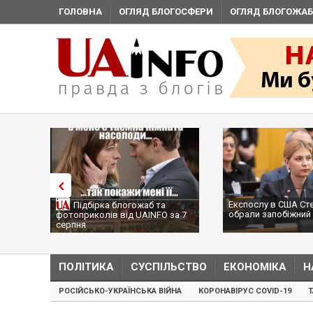
ГОЛОВНА
ОГЛЯД БЛОГОСФЕРИ
ОГЛЯД БЛОГОЖАБ
Експослу в США Ст
Підбірка блогожаб та
обрали запобіжний 
фотоприколів від UAINFO за 7
серпня
ПОЛІТИКА
СУСПІЛЬСТВО
ЕКОНОМІКА
Н
РОСІЙСЬКО-УКРАЇНСЬКА ВІЙНА
КОРОНАВІРУС COVID-19