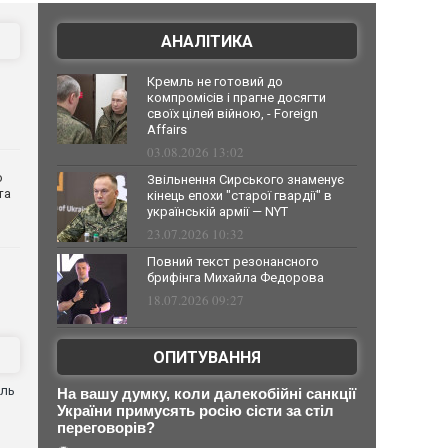
АНАЛІТИКА
Кремль не готовий до
компромісів і прагне досягти
своїх цілей війною, - Foreign
Affairs
03.08.2026 13:02
о
Звільнення Сирського знаменує
та
кінець епохи "старої гвардії" в
українській армії — NYT
23.07.2026 10:32
Повний текст резонансного
брифінга Михайла Федорова
18.07.2026 09:27
ОПИТУВАННЯ
оль
На вашу думку, коли далекобійні санкції
України примусять росію сісти за стіл
переговорів?