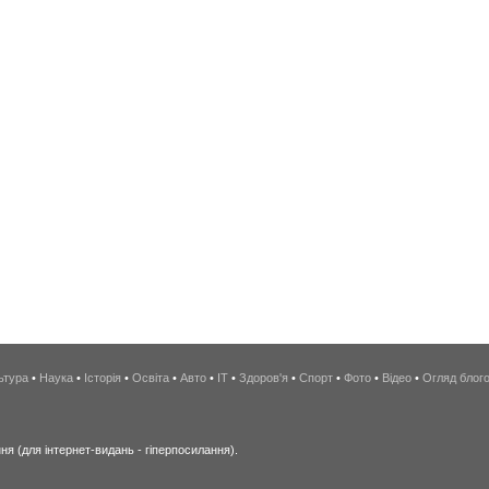
ьтура
•
Наука
•
Історія
•
Освіта
•
Авто
•
IT
•
Здоров'я
•
Спорт
•
Фото
•
Відео
•
Огляд блог
я (для інтернет-видань - гіперпосилання).