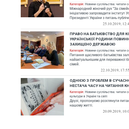
Категорія:
Новини суспільства: читати с
Міжнародний жіночий рух "За сімейні
ініціативою запровадити інститут 
Президенті України з питань публічно
25.10.2019, 12:
ПРАВО НА БАТЬКІВСТВО ДЛЯ 
УКРАЇНСЬКОЇ РОДИНИ ПОВИН
ЗАХИЩЕНО ДЕРЖАВОЮ
Категорія:
Новини суспільства: читати с
Питання щасливого батьківства за
найактуальнішим для переважної бі
сімей.
22.10.2019, 17:5
ОДНІЄЮ З ПРОБЛЕМ В СУЧАСНО
НЕСТАЧА ЧАСУ НА ЧИТАННЯ КН
Категорія:
Новини суспільства: читати с
культури в Україні та світі
Друзі, пропонуємо розглянути питан
нашому житті.
20.09.2019, 10: