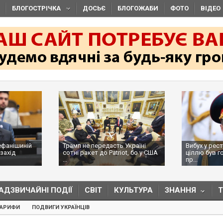
БЛОГОСТРІЧКА
ДОСЬЄ
БЛОГОЖАБИ
ФОТО
ВІДЕО
ефанішиній
Трамп не передасть Україні
Вибух у рес
захід
сотні ракет до Patriot, бо у США
ціллю був г
...
пр...
АДЗВИЧАЙНІ ПОДІЇ
СВІТ
КУЛЬТУРА
ЗНАННЯ
ТАРИФИ
ПОДВИГИ УКРАЇНЦІВ