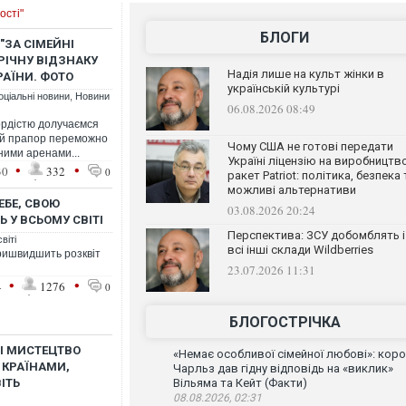
ості"
БЛОГИ
ЗА СІМЕЙНІ
РІЧНУ ВІДЗНАКУ
Надія лише на культ жінки в
АЇНИ. ФОТО
українській культурі
оціальні новини
,
Новини
06.08.2026 08:49
ордістю долучаємся
кий прапор переможно
Чому США не готові передати
ими аренами...
Україні ліцензію на виробництв
•
•
30
332
0
ракет Patriot: політика, безпека 
можливі альтернативи
ЕБЕ, СВОЮ
03.08.2026 20:24
 У ВСЬОМУ СВІТІ
Перспектива: ЗСУ добомблять і
віті
всі інші склади Wildberries
ришвидшить розквіт
23.07.2026 11:31
•
•
4
1276
0
БЛОГОСТРІЧКА
 І МИСТЕЦТВО
«Немає особливої сімейної любові»: кор
 КРАЇНАМИ,
Чарльз дав гідну відповідь на «виклик»
ІТЬ
Вільяма та Кейт (Факти)
08.08.2026, 02:31