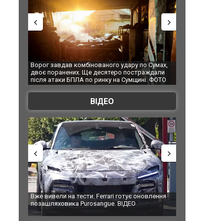
Ворог завдав комбінованого удару по Сумах,
За 2000 кілометрі
двоє поранених. Ще десятеро постраждали
Єкатеринбурзі пі
після атаки БПЛА по ринку на Сумщині. ФОТО
склад Wildberries
ВІДЕО
Вже вивели на тести: Ferrari готує оновлення
Вийшов трейлер н
позашляховика Purosangue. ВІДЕО
фільму "Афера Т