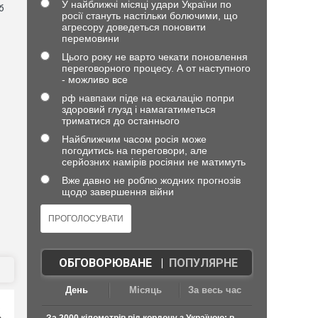
У найближчі місяці удари України по
б
росії стануть настільки болючими, що
агресору доведеться поновити
перемовини
Цього року не варто чекати поновлення
переговорного процесу. А от наступного
- можливо все
рф навпаки піде на ескалацію попри
здоровий глузд і намагатиметься
триматися до останнього
Найближчим часом росія може
погодитись на переговори, але
серйозних намірів росіяни не матимуть
Вже давно не роблю жодних прогнозів
щодо завершення війни
ОБГОВОРЮВАНЕ
|
ПОПУЛЯРНЕ
День
Місяць
За весь час