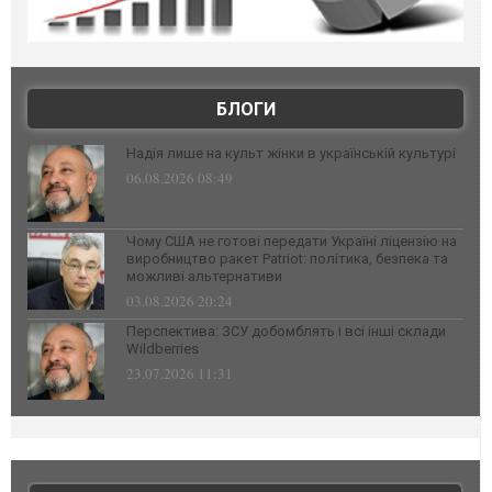
БЛОГИ
Надія лише на культ жінки в українській культурі
06.08.2026 08:49
Чому США не готові передати Україні ліцензію на
виробництво ракет Patriot: політика, безпека та
можливі альтернативи
03.08.2026 20:24
Перспектива: ЗСУ добомблять і всі інші склади
Wildberries
23.07.2026 11:31