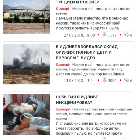
ТУРЦИЕЙ И РОССИЕЙ
Категорія:
Новини в світі: читати останні світові
новини
Намедни стало известно, что в регионах
России, таких как в Приморский край,
Иркутская область и Бурятия, была
зафиксирована погрузка и отправка
•
•
27.08.2018, 18:00
1177
0
эшелон...
В ИДЛИБЕ ВЗОРВАЛСЯ СКЛАД
ОРУЖИЯ: ПОГИБЛИ ДЕТИ И
ВЗРОСЛЫЕ. ВИДЕО
Категорія:
Новини в світі: читати останні світові
новини
,
Надзвичайні події України та світу.
Десятки людей до сих пор не найдены
•
•
13.08.2018, 13:54
3094
0
СОБЫТИЯ В ИДЛИБЕ
ИНСЦЕНИРОВКА?
Категорія:
Новини суспільства: читати соціальні
новини
,
Новини в світі: читати останні світові
новини
И специально для ваты, которая уже не
смеет говорить, что в Идлибе детей
посыпали пылью, но пытается как-то
оправдывать Башарчика