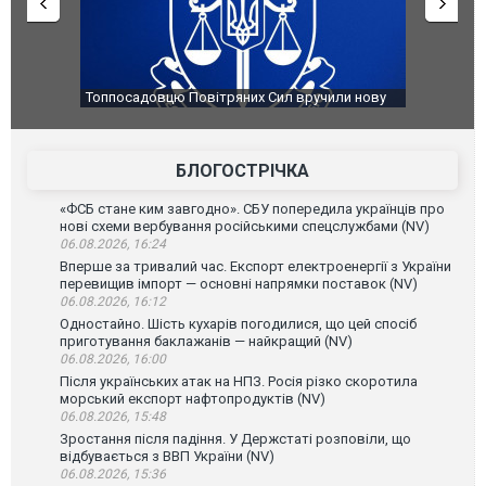
вцю Повітряних Сил вручили нову
Сили оборони уразили Ярославськ
губернатор регіону заявив про н
атаку. ВІДЕО
БЛОГОСТРІЧКА
«ФСБ стане ким завгодно». СБУ попередила українців про
нові схеми вербування російськими спецслужбами (NV)
06.08.2026, 16:24
Вперше за тривалий час. Експорт електроенергії з України
перевищив імпорт — основні напрямки поставок (NV)
06.08.2026, 16:12
Одностайно. Шість кухарів погодилися, що цей спосіб
приготування баклажанів — найкращий (NV)
06.08.2026, 16:00
Після українських атак на НПЗ. Росія різко скоротила
морський експорт нафтопродуктів (NV)
06.08.2026, 15:48
Зростання після падіння. У Держстаті розповіли, що
відбувається з ВВП України (NV)
06.08.2026, 15:36