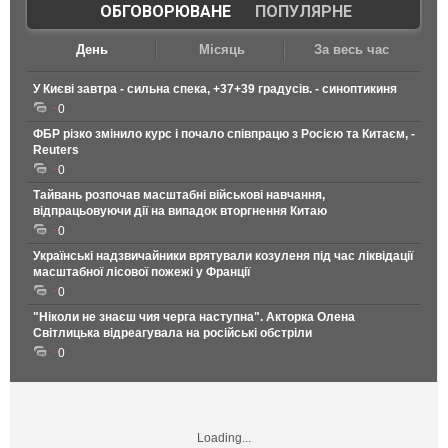
ОБГОВОРЮВАНЕ
|
ПОПУЛЯРНЕ
День
Місяць
За весь час
У Києві завтра - сильна спека, +37+39 градусів. - синоптикиня
0
ФБР різко змінило курс і почало співпрацю з Росією та Китаєм, -
Reuters
0
Тайвань розпочав масштабні військові навчання,
відпрацьовуючи дії на випадок вторгнення Китаю
0
Українські надзвичайники врятували козуленя під час ліквідації
масштабної лісової пожежі у Франції
0
"Ніколи не знаєш чия черга наступна". Акторка Олена
Світлицька відреагувала на російські обстріли
0
Loading...