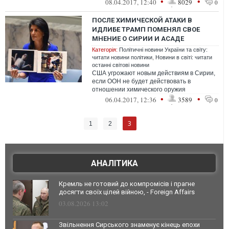
•
•
08.04.2017, 12:40
8029
0
ПОСЛЕ ХИМИЧЕСКОЙ АТАКИ В
ИДЛИБЕ ТРАМП ПОМЕНЯЛ СВОЕ
МНЕНИЕ О СИРИИ И АСАДЕ
Категорія:
Політичні новини України та світу:
читати новини політики
,
Новини в світі: читати
останні світові новини
США угрожают новым действиям в Сирии,
если ООН не будет действовать в
отношении химического оружия
•
•
06.04.2017, 12:36
3589
0
3
1
2
АНАЛІТИКА
Кремль не готовий до компромісів і прагне
досягти своїх цілей війною, - Foreign Affairs
03.08.2026 13:02
Звільнення Сирського знаменує кінець епохи