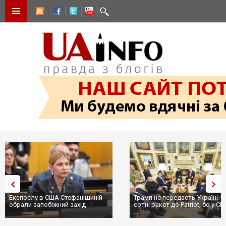
Експослу в США Стефанішиній
Трамп не передасть Україні
обрали запобіжний захід
сотні ракет до Patriot, бо у С
...