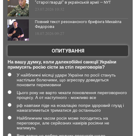
"старої гвардії" в українській армії — NYT
23.07.2026 10:32
Повний текст резонансного брифінга Михайла
Федорова
18.07.2026 09:27
ОПИТУВАННЯ
На вашу думку, коли далекобійні санкції України
примусять росію сісти за стіл переговорів?
У найближчі місяці удари України по росії стануть
настільки болючими, що агресору доведеться
поновити перемовини
Цього року не варто чекати поновлення переговорного
процесу. А от наступного - можливо все
рф навпаки піде на ескалацію попри здоровий глузд і
намагатиметься триматися до останнього
Найближчим часом росія може погодитись на
переговори, але серйозних намірів росіяни не
матимуть
Вже давно не роблю жодних прогнозів щодо