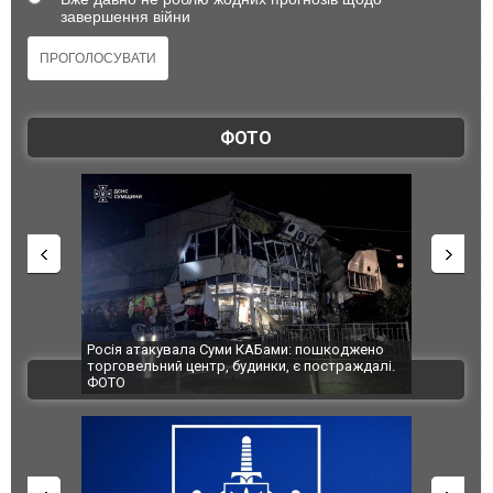
завершення війни
ФОТО
увала Суми КАБами: пошкоджено
Українські надзвичайники врятува
й центр, будинки, є постраждалі.
під час ліквідації масштабної лісов
ВІДЕО
Франції