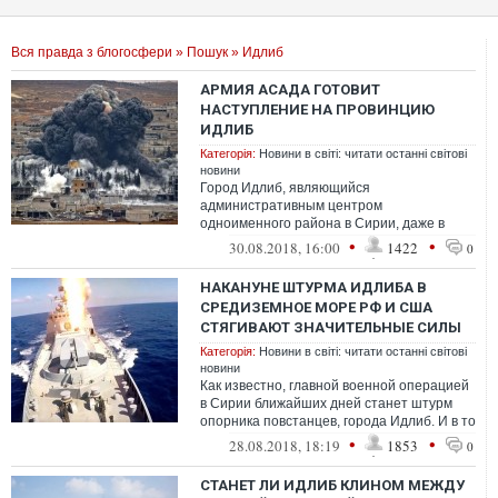
Вся правда з блогосфери
»
Пошук
» Идлиб
АРМИЯ АСАДА ГОТОВИТ
НАСТУПЛЕНИЕ НА ПРОВИНЦИЮ
ИДЛИБ
Категорія:
Новини в світі: читати останні світові
новини
Город Идлиб, являющийся
административным центром
одноименного района в Сирии, даже в
мирное время с трудом переваливал за
•
•
30.08.2018, 16:00
1422
0
100 тысяч населения. Однако ...
НАКАНУНЕ ШТУРМА ИДЛИБА В
СРЕДИЗЕМНОЕ МОРЕ РФ И США
СТЯГИВАЮТ ЗНАЧИТЕЛЬНЫЕ СИЛЫ
Категорія:
Новини в світі: читати останні світові
новини
Как известно, главной военной операцией
в Сирии ближайших дней станет штурм
опорника повстанцев, города Идлиб. И в то
время как к этому населенному пу...
•
•
28.08.2018, 18:19
1853
0
СТАНЕТ ЛИ ИДЛИБ КЛИНОМ МЕЖДУ