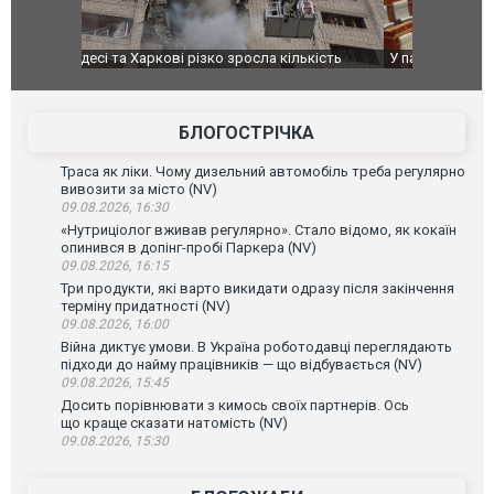
ькість
У парламенті Косово прем'єра закидали яйцями
Приїхав за
до українс
зіркового 
БЛОГОСТРІЧКА
Траса як ліки. Чому дизельний автомобіль треба регулярно
вивозити за місто (NV)
09.08.2026, 16:30
«Нутриціолог вживав регулярно». Стало відомо, як кокаїн
опинився в допінг-пробі Паркера (NV)
09.08.2026, 16:15
Три продукти, які варто викидати одразу після закінчення
терміну придатності (NV)
09.08.2026, 16:00
Війна диктує умови. В Україна роботодавці переглядають
підходи до найму працівників — що відбувається (NV)
09.08.2026, 15:45
Досить порівнювати з кимось своїх партнерів. Ось
що краще сказати натомість (NV)
09.08.2026, 15:30