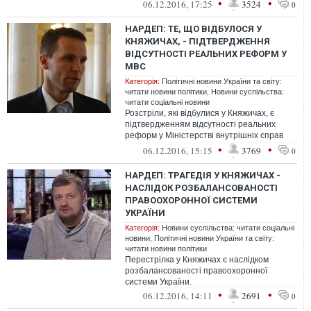
дотичних до ситуації.
•
•
06.12.2016, 17:25
3524
0
НАРДЕП: ТЕ, ЩО ВІДБУЛОСЯ У
КНЯЖИЧАХ, - ПІДТВЕРДЖЕННЯ
ВІДСУТНОСТІ РЕАЛЬНИХ РЕФОРМ У
МВС
Категорія:
Політичні новини України та світу:
читати новини політики
,
Новини суспільства:
читати соціальні новини
Розстріли, які відбулися у Княжичах, є
підтвердженням відсутності реальних
реформ у Міністерстві внутрішніх справ
України.
•
•
06.12.2016, 15:15
3769
0
НАРДЕП: ТРАГЕДІЯ У КНЯЖИЧАХ -
НАСЛІДОК РОЗБАЛАНСОВАНОСТІ
ПРАВООХОРОННОЇ СИСТЕМИ
УКРАЇНИ
Категорія:
Новини суспільства: читати соціальні
новини
,
Політичні новини України та світу:
читати новини політики
Перестрілка у Княжичах є наслідком
розбалансованості правоохоронної
системи України.
•
•
06.12.2016, 14:11
2691
0