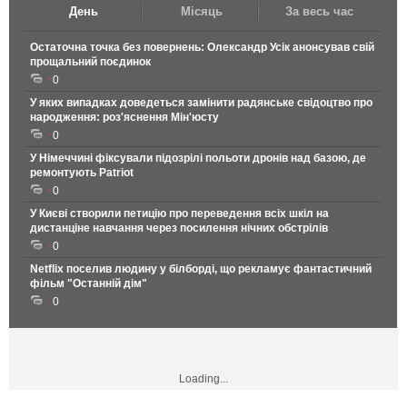
День
Місяць
За весь час
Остаточна точка без повернень: Олександр Усік анонсував свій
прощальний поєдинок
0
У яких випадках доведеться замінити радянське свідоцтво про
народження: роз'яснення Мін'юсту
0
У Німеччині фіксували підозрілі польоти дронів над базою, де
ремонтують Patriot
0
У Києві створили петицію про переведення всіх шкіл на
дистанціне навчання через посилення нічних обстрілів
0
Netflix поселив людину у білборді, що рекламує фантастичний
фільм "Останній дім"
0
Loading...