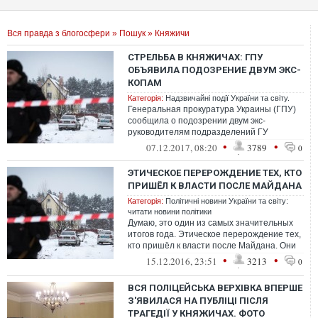
Вся правда з блогосфери
»
Пошук
» Княжичи
СТРЕЛЬБА В КНЯЖИЧАХ: ГПУ
ОБЪЯВИЛА ПОДОЗРЕНИЕ ДВУМ ЭКС-
КОПАМ
Категорія:
Надзвичайні події України та світу.
Генеральная прокуратура Украины (ГПУ)
сообщила о подозрении двум экс-
руководителям подразделений ГУ
Нацполиции в г. Киеве, которые, превышая
•
•
07.12.2017, 08:20
3789
0
власть
ЭТИЧЕСКОЕ ПЕРЕРОЖДЕНИЕ ТЕХ, КТО
ПРИШЁЛ К ВЛАСТИ ПОСЛЕ МАЙДАНА
Категорія:
Політичні новини України та світу:
читати новини політики
Думаю, это один из самых значительных
итогов года. Этическое перерождение тех,
кто пришёл к власти после Майдана. Они
зашли на волне протестов против ...
•
•
15.12.2016, 23:51
3213
0
ВСЯ ПОЛІЦЕЙСЬКА ВЕРХІВКА ВПЕРШЕ
З'ЯВИЛАСЯ НА ПУБЛІЦІ ПІСЛЯ
ТРАГЕДІЇ У КНЯЖИЧАХ. ФОТО