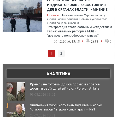
ГИБЕЛЬ ПОЛИЦЕЙСКИХ —
ИНДИКАТОР ОБЩЕГО СОСТОЯНИЯ
ДЕЛ В ОРГАНАХ ВЛАСТИ, - МНЕНИЕ
Категорія:
Політичні новини України та світу:
читати новини політики
,
Новини суспільства:
читати соціальні новини
Эта трагедия стала логичным «следствием
так называемых реформ в МВД и
"дремучего непрофессионализма"
руководства полици
•
•
05.12.2016, 13:18
2838
0
1
2
АНАЛІТИКА
Кремль не готовий до компромісів і прагне
досягти своїх цілей війною, - Foreign Affairs
03.08.2026 13:02
Звільнення Сирського знаменує кінець епохи
"старої гвардії" в українській армії — NYT
23.07.2026 10:32