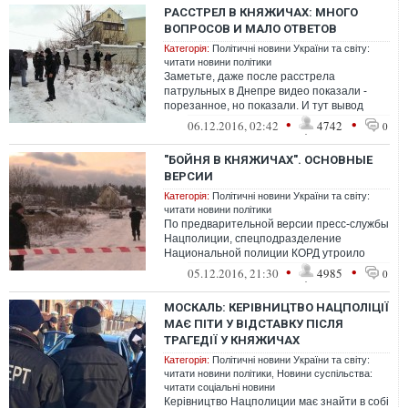
РАССТРЕЛ В КНЯЖИЧАХ: МНОГО
ВОПРОСОВ И МАЛО ОТВЕТОВ
Категорія:
Політичні новини України та світу:
читати новини політики
Заметьте, даже после расстрела
патрульных в Днепре видео показали -
порезанное, но показали. И тут вывод
напрашивается сам собой: это видео
•
•
06.12.2016, 02:42
4742
0
зафиксиров...
"БОЙНЯ В КНЯЖИЧАХ". ОСНОВНЫЕ
ВЕРСИИ
Категорія:
Політичні новини України та світу:
читати новини політики
По предварительной версии пресс-службы
Нацполиции, спецподразделение
Национальной полиции КОРД утроило
засаду. Целью спецоперации было
•
•
05.12.2016, 21:30
4985
0
задержание банд...
МОСКАЛЬ: КЕРІВНИЦТВО НАЦПОЛІЦІЇ
МАЄ ПІТИ У ВІДСТАВКУ ПІСЛЯ
ТРАГЕДІЇ У КНЯЖИЧАХ
Категорія:
Політичні новини України та світу:
читати новини політики
,
Новини суспільства:
читати соціальні новини
Керівництво Нацполиции має знайти в собі