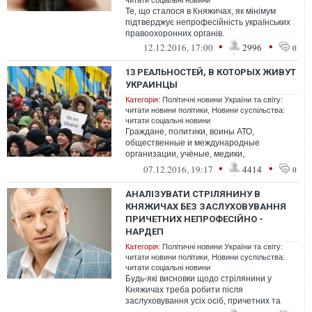
читати соціальні новини
Те, що сталося в Княжичах, як мінімум
підтверджує непрофесійність українських
правоохоронних органів.
•
•
12.12.2016, 17:00
2996
0
13 РЕАЛЬНОСТЕЙ, В КОТОРЫХ ЖИВУТ
УКРАИНЦЫ
Категорія:
Політичні новини України та світу:
читати новини політики
,
Новини суспільства:
читати соціальні новини
Граждане, политики, воины АТО,
общественные и международные
организации, учёные, медики,
правоохранительные органы, суды — все
•
•
07.12.2016, 19:17
4414
0
они существуют обособле...
АНАЛІЗУВАТИ СТРІЛЯНИНУ В
КНЯЖИЧАХ БЕЗ ЗАСЛУХОВУВАННЯ
ПРИЧЕТНИХ НЕПРОФЕСІЙНО -
НАРДЕП
Категорія:
Політичні новини України та світу:
читати новини політики
,
Новини суспільства:
читати соціальні новини
Будь-які висновки щодо стрілянини у
Княжичах треба робити після
заслуховування усіх осіб, причетних та