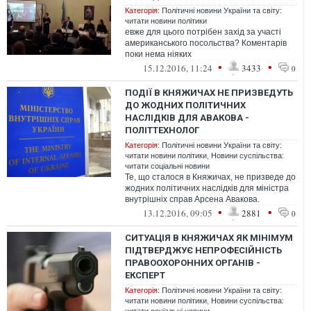
Категорія:
Політичні новини України та світу:
читати новини політики
евже для цього потрібен захід за участі
американського посольства? Коментарів
поки нема ніяких
•
•
15.12.2016, 11:24
3433
0
ПОДІЇ В КНЯЖИЧАХ НЕ ПРИЗВЕДУТЬ
ДО ЖОДНИХ ПОЛІТИЧНИХ
НАСЛІДКІВ ДЛЯ АВАКОВА -
ПОЛІТТЕХНОЛОГ
Категорія:
Політичні новини України та світу:
читати новини політики
,
Новини суспільства:
читати соціальні новини
Те, що сталося в Княжичах, не призведе до
жодних політичних наслідків для міністра
внутрішніх справ Арсена Авакова.
•
•
13.12.2016, 09:05
2881
0
СИТУАЦІЯ В КНЯЖИЧАХ ЯК МІНІМУМ
ПІДТВЕРДЖУЄ НЕПРОФЕСІЙНІСТЬ
ПРАВООХОРОННИХ ОРГАНІВ -
ЕКСПЕРТ
Категорія:
Політичні новини України та світу:
читати новини політики
,
Новини суспільства: