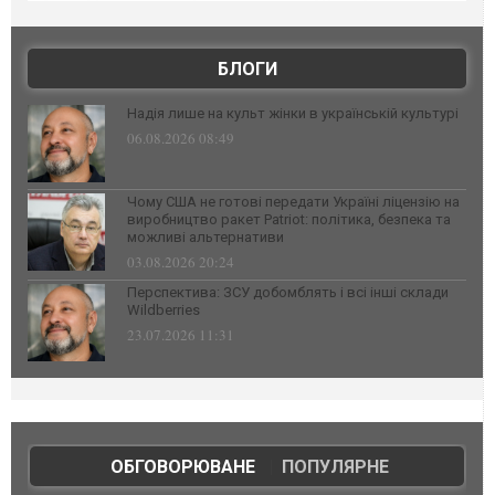
БЛОГИ
Надія лише на культ жінки в українській культурі
06.08.2026 08:49
Чому США не готові передати Україні ліцензію на
виробництво ракет Patriot: політика, безпека та
можливі альтернативи
03.08.2026 20:24
Перспектива: ЗСУ добомблять і всі інші склади
Wildberries
23.07.2026 11:31
ОБГОВОРЮВАНЕ
|
ПОПУЛЯРНЕ