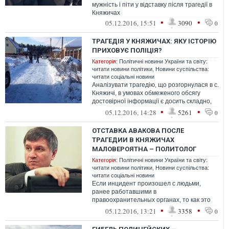
мужність і піти у відставку після трагедії в
Княжичах
•
•
05.12.2016, 15:51
3090
0
ТРАГЕДІЯ У КНЯЖИЧАХ: ЯКУ ІСТОРІЮ
ПРИХОВУЄ ПОЛІЦІЯ?
Категорія:
Політичні новини України та світу:
читати новини політики
,
Новини суспільства:
читати соціальні новини
Аналізувати трагедію, що розгорнулася в с.
Княжичі, в умовах обмеженого обсягу
достовірної інформації є досить складно,
тому варто утриматись від посп...
•
•
05.12.2016, 14:28
5261
0
ОТСТАВКА АВАКОВА ПОСЛЕ
ТРАГЕДИИ В КНЯЖИЧАХ
МАЛОВЕРОЯТНА – ПОЛИТОЛОГ
Категорія:
Політичні новини України та світу:
читати новини політики
,
Новини суспільства:
читати соціальні новини
Если инцидент произошел с людьми,
ранее работавшими в
правоохранительных органах, то как это
связано с реформой? Реформа не
•
•
05.12.2016, 13:21
3358
0
заканчивается на проведени...