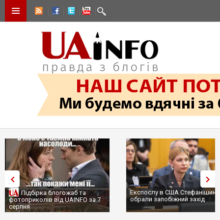
Експослу в США Стефанішині
Підбірка блогожаб та
обрали запобіжний захід
фотоприколів від UAINFO за 7
серпня