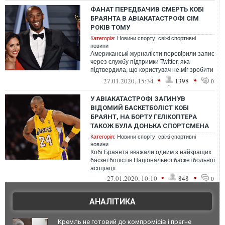
ФАНАТ ПЕРЕДБАЧИВ СМЕРТЬ КОБІ
БРАЯНТА В АВІАКАТАСТРОФІ СІМ
РОКІВ ТОМУ
Категорія:
Новини спорту: свіжі спортивні
новини
Американські журналісти перевірили запис
через службу підтримки Twitter, яка
підтвердила, що користувач не міг зробити
її "заднім числом" або відредаг...
•
•
27.01.2020, 15:34
1398
0
У АВІАКАТАСТРОФІ ЗАГИНУВ
ВІДОМИЙ БАСКЕТБОЛІСТ КОБІ
БРАЯНТ, НА БОРТУ ГЕЛІКОПТЕРА
ТАКОЖ БУЛА ДОНЬКА СПОРТСМЕНА
Категорія:
Новини спорту: свіжі спортивні
новини
Кобі Браянта вважали одним з найкращих
баскетболістів Національної баскетбольної
асоціації.
•
•
27.01.2020, 10:10
848
0
АНАЛІТИКА
Кремль не готовий до компромісів і прагне