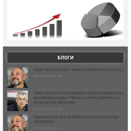
БЛОГИ
Надія лише на культ жінки в українській культурі
06.08.2026 08:49
Чому США не готові передати Україні ліцензію на
виробництво ракет Patriot: політика, безпека та
можливі альтернативи
03.08.2026 20:24
Перспектива: ЗСУ добомблять і всі інші склади
Wildberries
23.07.2026 11:31