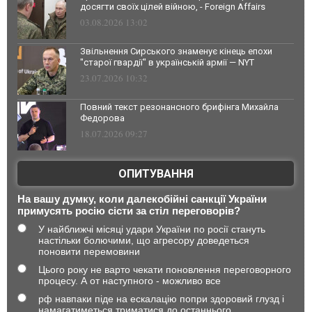
досягти своїх цілей війною, - Foreign Affairs
03.08.2026 13:02
Звільнення Сирського знаменує кінець епохи
"старої гвардії" в українській армії — NYT
23.07.2026 10:32
Повний текст резонансного брифінга Михайла
Федорова
18.07.2026 09:27
ОПИТУВАННЯ
На вашу думку, коли далекобійні санкції України
примусять росію сісти за стіл переговорів?
У найближчі місяці удари України по росії стануть
настільки болючими, що агресору доведеться
поновити перемовини
Цього року не варто чекати поновлення переговорного
процесу. А от наступного - можливо все
рф навпаки піде на ескалацію попри здоровий глузд і
намагатиметься триматися до останнього