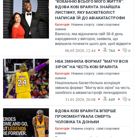
"КОХАННЮ ВСЬОГО МОГО ЖИТТЯ":
ВДОВА КОБІ БРАЯНТА ЗНАЙШЛА
ЛИСТІВКУ, ЯКУ БАСКЕТБОЛІСТ
НАПИСАВ ЇЙ ДО АВІАКАТАСТРОФИ
Категорія:
Новини спорту: свіжі спортивні
новини
Ванесса, яка відзначила свій 38-й день
народження у вівторок, заявила, що
вирішила почекати цього дня, щоб відкрити
"ще один лист" від покійного чолов...
•
•
06.05.2020, 12:44
764
0
НБА ЗМІНИЛА ФОРМАТ "МАТЧУ ВСІХ
ЗІРОК" НА ЧЕСТЬ КОБІ БРАЯНТА
Категорія:
Новини спорту: свіжі спортивні
новини
Національна баскетбольна асоціація
змінила формат "Матчу всіх зірок" на честь
загиблого в авіакатастрофі легендарного
баскетболіста Кобі Брайанта.
•
•
31.01.2020, 20:08
449
0
ВДОВА КОБІ БРАЯНТА ВПЕРШЕ
ПРОКОМЕНТУВАЛА СМЕРТЬ
ЧОЛОВІКА ТА ДОНЬКИ
Категорія:
Новини спорту: свіжі спортивні
новини