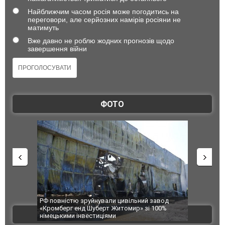
Найближчим часом росія може погодитись на
переговори, але серйозних намірів росіяни не
матимуть
Вже давно не роблю жодних прогнозів щодо
завершення війни
ФОТО
ий завод
В Одесі та Харкові різко зросла кількість
Ворог за
зі 100%
постраждалих від обстрілу РФ
двоє пор
ВІДЕО
після ат