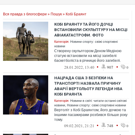
Вся правда з блогосфери
»
Пошук
» Кобі Браянт
КОБІ БРАЯНТУ ТА ЙОГО ДОЧЦІ
ВСТАНОВИЛИ СКУЛЬПТУРУ НА МІСЦІ
АВІАКАТАСТРОФИ. ФОТО
Категорія:
Новини спорту: свіжі спортивні
новини
Створену скульптором Деном Медіною
статую встановили на місці загибелі
баскетболіста в річницю його загибелі.
Внаслідок трагедії загинула донька спорт...
•
•
28.01.2022, 13:40
907
0
НАЦРАДА США З БЕЗПЕКИ НА
ТРАНСПОРТІ НАЗВАЛА ПРИЧИНУ
АВАРІЇ ВЕРТОЛЬОТУ ЛЕГЕНДИ НБА
КОБІ БРАЯНТА
Категорія:
Новини в світі: читати останні світові
новини
,
Новини спорту: свіжі спортивні новини
Вертоліт з Кобі Браянтом, його дочкою та
іншими пасажирами розбився більше року
тому.
•
•
09.02.2021, 21:21
748
0