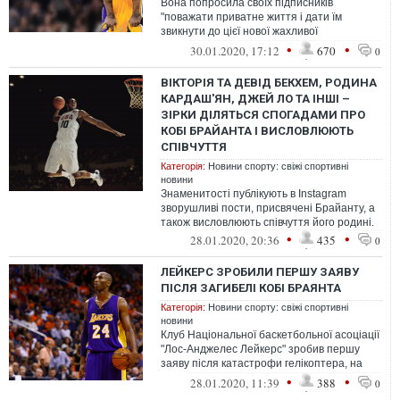
Вона попросила своїх підписників
"поважати приватне життя і дати їм
звикнути до цієї нової жахливої
реальності".
•
•
30.01.2020, 17:12
670
0
ВІКТОРІЯ ТА ДЕВІД БЕКХЕМ, РОДИНА
КАРДАШ'ЯН, ДЖЕЙ ЛО ТА ІНШІ –
ЗІРКИ ДІЛЯТЬСЯ СПОГАДАМИ ПРО
КОБІ БРАЙАНТА І ВИСЛОВЛЮЮТЬ
СПІВЧУТТЯ
Категорія:
Новини спорту: свіжі спортивні
новини
Знаменитості публікують в Instagram
зворушливі пости, присвячені Брайанту, а
також висловлюють співчуття його родині.
•
•
28.01.2020, 20:36
435
0
ЛЕЙКЕРС ЗРОБИЛИ ПЕРШУ ЗАЯВУ
ПІСЛЯ ЗАГИБЕЛІ КОБІ БРАЯНТА
Категорія:
Новини спорту: свіжі спортивні
новини
Клуб Національної баскетбольної асоціації
"Лос-Анджелес Лейкерс" зробив першу
заяву після катастрофи гелікоптера, на
якому перебувала легенда клубу Ко...
•
•
28.01.2020, 11:39
388
0