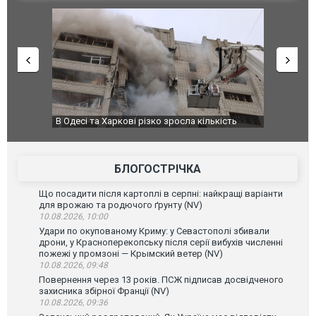
ількість
У парламенті Косово прем'єра закидали яйцями
Приїхав 
до украї
зірковог
БЛОГОСТРІЧКА
Що посадити після картоплі в серпні: найкращі варіанти
для врожаю та родючого ґрунту (NV)
10.08.2026, 10:00
Удари по окупованому Криму: у Севастополі збивали
дрони, у Красноперекопську після серії вибухів численні
пожежі у промзоні — Крымский ветер (NV)
10.08.2026, 09:48
Повернення через 13 років. ПСЖ підписав досвідченого
захисника збірної Франції (NV)
10.08.2026, 09:36