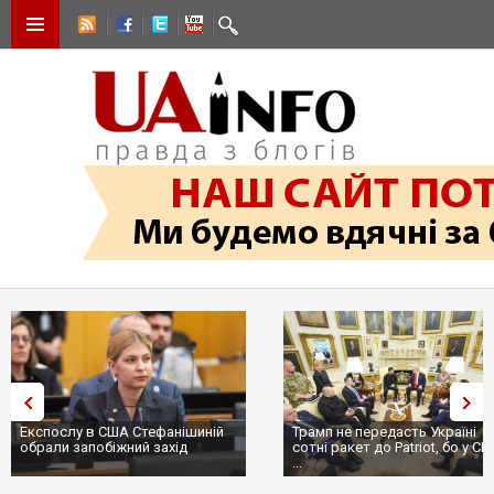
Експослу в США Стефанішиній
Трамп не передасть Україні
обрали запобіжний захід
сотні ракет до Patriot, бо у С
...