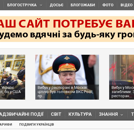
БЛОГОСТРІЧКА
ДОСЬЄ
БЛОГОЖАБИ
ФОТО
ВІДЕО
 Україні
Вибух у ресторані в Москві:
Вибух у Мос
ot, бо у США
ціллю був головком ВКС Росії,
загиблими: 
пр...
ресторан...
АДЗВИЧАЙНІ ПОДІЇ
СВІТ
КУЛЬТУРА
ЗНАННЯ
ТАРИФИ
ПОДВИГИ УКРАЇНЦІВ