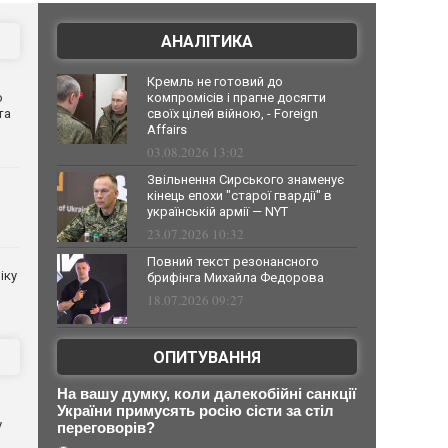
АНАЛІТИКА
Кремль не готовий до
о
компромісів і прагне досягти
та
своїх цілей війною, - Foreign
Affairs
03.08.2026 13:02
Звільнення Сирського знаменує
кінець епохи "старої гвардії" в
українській армії — NYT
23.07.2026 10:32
Повний текст резонансного
іку
брифінга Михайла Федорова
18.07.2026 09:27
ОПИТУВАННЯ
На вашу думку, коли далекобійні санкції
України примусять росію сісти за стіл
у
переговорів?