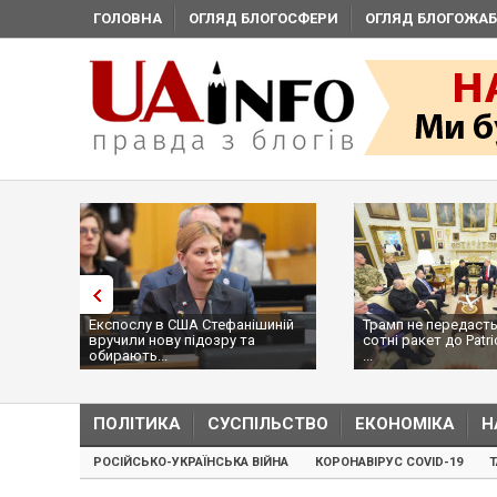
ГОЛОВНА
ОГЛЯД БЛОГОСФЕРИ
ОГЛЯД БЛОГОЖАБ
Експослу в США Стефанішиній
Трамп не передасть
вручили нову підозру та
сотні ракет до Patri
обирають...
...
ПОЛІТИКА
СУСПІЛЬСТВО
ЕКОНОМІКА
Н
РОСІЙСЬКО-УКРАЇНСЬКА ВІЙНА
КОРОНАВІРУС COVID-19