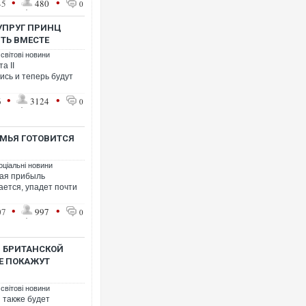
•
•
45
480
0
СУПРУГ ПРИНЦ
ТЬ ВМЕСТЕ
 світові новини
а II
ись и теперь будут
•
•
6
3124
0
ЕМЬЯ ГОТОВИТСЯ
оціальні новини
тая прибыль
ается, упадет почти
•
•
07
997
0
 БРИТАНСКОЙ
Е ПОКАЖУТ
 світові новини
 также будет