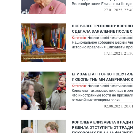
Великобритании Елизаветы II в еде
27.01.2022, 22:4
ВСЕ БОЛЕЕ ТРЕВОЖНО: КОРОЛЕВ
СДЕЛАЛА ЗАЯВЛЕНИЕ ПОСЛЕ 
Категорія:
Новини в світі: читати останні
Национальное собрание церкви Анг
историю правления Елизаветы про
17.11.2021, 21:3
ЕЛИЗАВЕТА II ТОНКО ПОШУТИЛ
ЛЮБОПЫТНЫМИ АМЕРИКАНСК
Категорія:
Новини в світі: читати останні
Королева так хорошо вжилась в рол
что иностранные гости не признали
величайших женщины эпохи.
02.08.2021, 20:0
КОРОЛЕВА ЕЛИЗАВЕТА II РАДИ
РЕШИЛА ОТСТУПИТЬ ОТ ТРАД
ПОХОРОНАХ ПРИНЦА ФИЛИПП