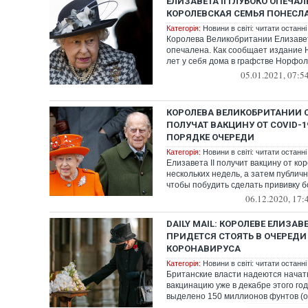
ЕЛИЗАВЕТА II ГЛУБОКО ОПЕЧАЛ
КОРОЛЕВСКАЯ СЕМЬЯ ПОНЕСЛА
Категорія:
Новини в світі: читати останні
Королева Великобритании Елизавета
опечалена. Как сообщает издание He
лет у себя дома в графстве Норфол
05.01.2021, 07:5
КОРОЛЕВА ВЕЛИКОБРИТАНИИ 
ПОЛУЧАТ ВАКЦИНУ ОТ COVID-19
ПОРЯДКЕ ОЧЕРЕДИ
Категорія:
Новини в світі: читати останні
Елизавета II получит вакцину от ко
нескольких недель, а затем публич
чтобы побудить сделать прививку бо
06.12.2020, 17:
DAILY MAIL: КОРОЛЕВЕ ЕЛИЗАВ
ПРИДЕТСЯ СТОЯТЬ В ОЧЕРЕДИ
КОРОНАВИРУСА
Категорія:
Новини в світі: читати останні
Британские власти надеются начат
вакцинацию уже в декабре этого год
выделено 150 миллионов фунтов (
д...