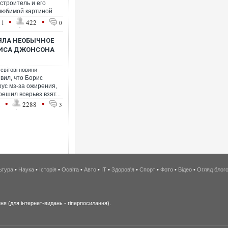
строитель и его
 любимой картиной
•
•
11
422
0
НЯЛА НЕОБЫЧНОЕ
РИСА ДЖОНСОНА
 світові новини
явил, что Борис
ус мз-за ожирения,
ешил всерьез взят...
•
•
1
2288
3
ьтура
•
Наука
•
Історія
•
Освіта
•
Авто
•
IT
•
Здоров'я
•
Спорт
•
Фото
•
Відео
•
Огляд блог
я (для інтернет-видань - гіперпосилання).