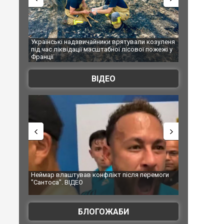
кі надзвичайники врятували козуленя
СБУ за сприяння Нацполіції та п
іквідації масштабної лісової пожежі у
Болгарії затримала міжнародног
ФОТО
ВІДЕО
влаштував конфлікт після перемоги
Мудрик провів перший матч за "Ч
". ВІДЕО
допінгової дискваліфікації. ВІДЕ
БЛОГОЖАБИ