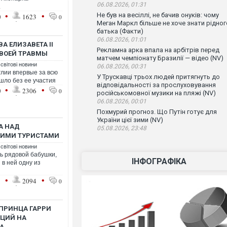
06.08.2026, 01:31
.
•
•
Не був на весіллі, не бачив онуків: чому
0
1623
0
Меган Маркл більше не хоче знати рідног
батька (Факти)
06.08.2026, 01:01
А ЕЛИЗАВЕТА II
Рекламна арка впала на арбітрів перед
СВОЕЙ ТРАВМЫ
матчем чемпіонату Бразилії — відео (NV)
 світові новини
06.08.2026, 00:31
лии впервые за всю
У Трускавці трьох людей притягнуть до
шло без ее участия
відповідальності за прослуховування
•
•
0
2306
0
російськомовної музики на пляжі (NV)
06.08.2026, 00:01
Похмурий прогноз. Що Путін готує для
України цієї зими (NV)
А НАД
05.08.2026, 23:48
ИМИ ТУРИСТАМИ
 світові новини
ь рядовой бабушки,
ІНФОГРАФІКА
 в ней одну из
•
•
1
2094
0
 ПРИНЦА ГАРРИ
ИЦИЙ НА
А