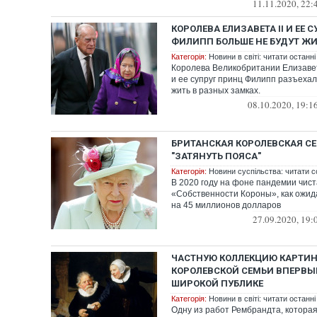
11.11.2020, 22:
КОРОЛЕВА ЕЛИЗАВЕТА II И ЕЕ 
ФИЛИПП БОЛЬШЕ НЕ БУДУТ ЖИ
Категорія:
Новини в світі: читати останні
Королева Великобритании Елизавет
и ее супруг принц Филипп разъехал
жить в разных замках.
08.10.2020, 19:1
БРИТАНСКАЯ КОРОЛЕВСКАЯ С
"ЗАТЯНУТЬ ПОЯСА"
Категорія:
Новини суспільства: читати с
В 2020 году на фоне пандемии чис
«Собственности Короны», как ожид
на 45 миллионов долларов
27.09.2020, 19:
ЧАСТНУЮ КОЛЛЕКЦИЮ КАРТИН
КОРОЛЕВСКОЙ СЕМЬИ ВПЕРВЫ
ШИРОКОЙ ПУБЛИКЕ
Категорія:
Новини в світі: читати останні
Одну из работ Рембрандта, которая