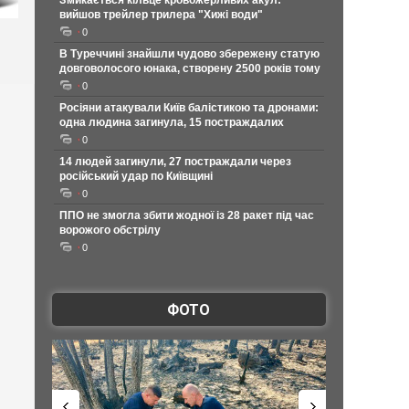
Змикається кільце кровожерливих акул:
вийшов трейлер трилера "Хижі води"
0
В Туреччині знайшли чудово збережену статую
довговолосого юнака, створену 2500 років тому
0
Росіяни атакували Київ балістикою та дронами:
одна людина загинула, 15 постраждалих
0
14 людей загинули, 27 постраждали через
російський удар по Київщині
0
ППО не змогла збити жодної із 28 ракет під час
ворожого обстрілу
0
ФОТО