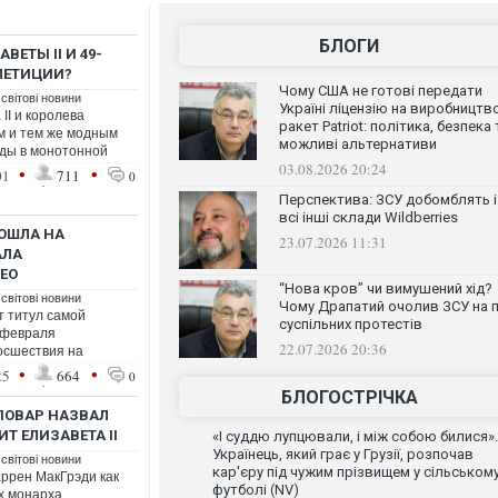
БЛОГИ
ВЕТЫ II И 49-
ЛЕТИЦИИ?
Чому США не готові передати
 світові новини
Україні ліцензію на виробництв
II и королева
ракет Patriot: політика, безпека 
м и тем же модным
можливі альтернативи
ды в монотонной
03.08.2026 20:24
•
•
01
711
0
Перспектива: ЗСУ добомблять і
всі інші склади Wildberries
ЗОШЛА НА
23.07.2026 11:31
АЛА
ЕО
“Нова кров” чи вимушений хід?
 світові новини
Чому Драпатий очолив ЗСУ на п
ит титул самой
суспільних протестів
 февраля
22.07.2026 20:36
восшествия на
•
•
25
664
0
БЛОГОСТРІЧКА
ПОВАР НАЗВАЛ
Т ЕЛИЗАВЕТА II
«І суддю лупцювали, і між собою билися».
Українець, який грає у Грузії, розпочав
 світові новини
кар'єру під чужим прізвищем у сільськом
ррен МакГрэди как
футболі (NV)
х монарха