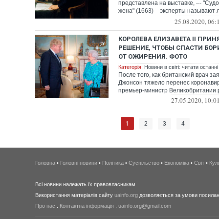
представлена на выставке, –- "Судо
жена" (1663) – эксперты называют
коро...
25.08.2020, 06:
КОРОЛЕВА ЕЛИЗАВЕТА II ПРИ
РЕШЕНИЕ, ЧТОБЫ СПАСТИ БО
ОТ ОЖИРЕНИЯ. ФОТО
Категорія:
Новини в світі: читати останні
После того, как британский врач за
Джонсон тяжело перенес коронавир
премьер-министр Великобритании р
27.05.2020, 10:0
1
2
3
4
Головна
•
Головні новини
•
Політика
•
Суспільство
•
Економіка
•
Світ
•
Кул
Всі новини належать їх правовласникам.
Використання матеріалів сайту
uainfo.org
дозволяється за умови посиланн
Про нас
.
Контактна інформація
.
uainfo.org@gmail.com