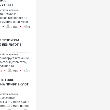
ЕНА:
 УТРАТУ
 світові новини
 II глубоко
llo!, в возрасте 88
Українсь
к умерла леди Мэри...
під час л
•
•
4
2184
0
Франції
С СУПРУГОМ
 БЕЗ ЛЬГОТ В
 світові новини
ронавируса в течение
но сообщит об этом,
льшее ко...
•
•
48
290
1
ЕТЕ ТОЖЕ
 НА ПРИВИВКУ ОТ
Неймар 
"Сантоса
 світові новини
ь массовую
а. На эти цели будет
около 199 миллионов