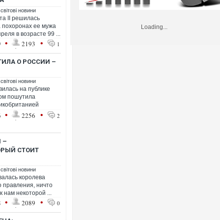
 світові новини
а II решилась
а похоронах ее мужа
Loading...
еля в возрасте 99 ...
•
•
9
2193
1
ТИЛА О РОССИИ –
 світові новини
вилась на публике
том пошутила
икобританией
•
•
6
2256
2
 –
ОРЫЙ СТОИТ
 світові новини
валась королева
го правления, ничто
 нам некоторой ...
•
•
8
2089
0