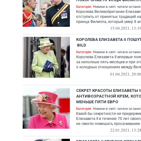
Категорія:
Новини в світі: читати останні
Королева Великобритании Елизавет
отступить от принятых традиций н
принца Филиппа, который умер 9 апр
15.04.2021, 13:1
КОРОЛЕВА ЕЛИЗАВЕТА II ПОШУ
BILD
Категорія:
Новини в світі: читати останні
Королева Елизавета II впервые поя
за неполные пять месяцев и при э
о холодных отношениях между Вел
и Россией.
01.04.2021, 20:0
СЕКРЕТ КРАСОТЫ ЕЛИЗАВЕТЫ II
АНТИВОЗРАСТНОЙ КРЕМ, КОТ
МЕНЬШЕ ПЯТИ ЕВРО
Категорія:
Новини в світі: читати останні
Какой бы секретности ни придержи
Елизавета II в течение 70 лет свое
не смогло помешать просачиванию к
22.01.2021, 13:2