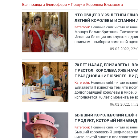
Вся правда з блогосфери
»
Пошук
» Королева Елизавета
ЧТО ОБЩЕГО У 95-ЛЕТНЕЙ ЕЛИЗА
ЛЕТНЕЙ КОРОЛЕВЫ ИСПАНИИ 
Категорія:
Новини в світі: читати останні
Монарх Великобритании Елизавета 
Испании Летиция пользуются одни
приемом – выбором заметной одеж
цветовой...
09.02.2022, 22:
70 ЛЕТ НАЗАД ЕЛИЗАВЕТА II В
ПРЕСТОЛ: КОРОЛЕВА УЖЕ НАЧ
ПРАЗДНОВАНИЕ ЮБИЛЕЯ. ВИД
Категорія:
Новини в світі: читати останні
Елизавета ІІ известна тем, что нос
долгоправящей королевы в мире. 6
исполняется 70 лет с момента ее 
престол после ...
06.02.2022, 11:
БЫВШИЙ КОРОЛЕВСКИЙ ШЕФ-
ПРОДУКТ, КОТОРЫЙ НЕНАВИДИ
Категорія:
Новини в світі: читати останні
Бывший королевский шеф-повар Да
никто другой знает о предпочтения