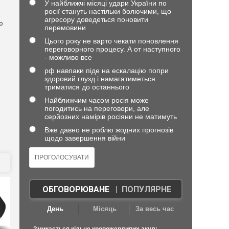
У найближчі місяці удари України по
росії стануть настільки болючими, що
агресору доведеться поновити
о
перемовини
Цього року не варто чекати поновлення
переговорного процесу. А от наступного
- можливо все
рф навпаки піде на ескалацію попри
здоровий глузд і намагатиметься
триматися до останнього
Найближчим часом росія може
погодитись на переговори, але
серйозних намірів росіяни не матимуть
Вже давно не роблю жодних прогнозів
щодо завершення війни
ОБГОВОРЮВАНЕ
|
ПОПУЛЯРНЕ
День
Місяць
За весь час