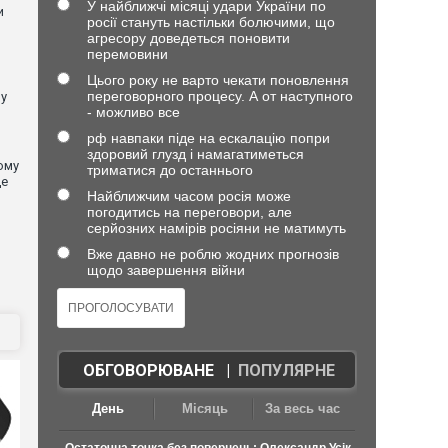
У найближчі місяці удари України по
и
росії стануть настільки болючими, що
агресору доведеться поновити
перемовини
Цього року не варто чекати поновлення
переговорного процесу. А от наступного
 у
- можливо все
рф навпаки піде на ескалацію попри
здоровий глузд і намагатиметься
ому
триматися до останнього
де
Найближчим часом росія може
погодитись на переговори, але
серйозних намірів росіяни не матимуть
Вже давно не роблю жодних прогнозів
щодо завершення війни
ОБГОВОРЮВАНЕ
|
ПОПУЛЯРНЕ
День
Місяць
За весь час