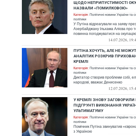
ЩОДО НЕПРИПУСТИМОСТІ ОКУ
НАЗВАЛИ «ПОМИЛКОВОЮ»
Категорія:
Політичні новини України та с
політики
У Путіна відреагували на заяву пр
Азербайджану Ільхама Алієва про т
повинна погоджуватися на окупацію
14.07.2026, 19:
ПУТІНА ХОЧУТЬ, АЛЕ НЕ МОЖУ
АНАЛІТИК РОЗКРИВ ПРИХОВАН
КРЕМЛІ
Категорія:
Політичні новини України та с
політики
Диктатор створив проблеми собі, ел
народові, вважає Денисенко
12.07.2026, 15:
У КРЕМЛІ ЗНОВУ ЗАГОВОРИЛИ
ПІДГРУНТІ ВИКОНАННЯ УКРАЇ
УЛЬТИМАТУМУ
Категорія:
Політичні новини України та с
політики
Помічник Путіна звинуватив «єврона
з Україною