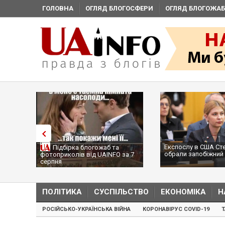
ГОЛОВНА
ОГЛЯД БЛОГОСФЕРИ
ОГЛЯД БЛОГОЖАБ
Експослу в США Ст
Підбірка блогожаб та
обрали запобіжний 
фотоприколів від UAINFO за 7
серпня
ПОЛІТИКА
СУСПІЛЬСТВО
ЕКОНОМІКА
Н
РОСІЙСЬКО-УКРАЇНСЬКА ВІЙНА
КОРОНАВІРУС COVID-19