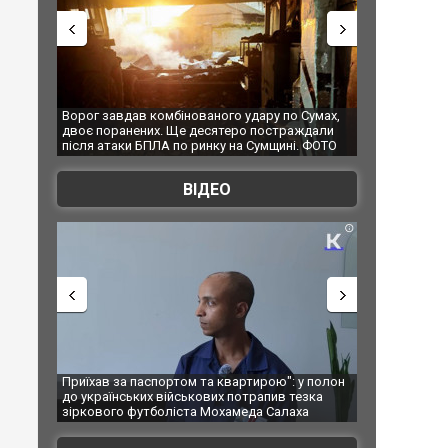
 удару по Сумах,
За 2000 кілометрів від кордону з Україною: в
"Мо
ро постраждали
Єкатеринбурзі після атаки дронів загорівся
суп
на Сумщині. ФОТО
склад Wildberries. ФОТО. ВІДЕО
ВІДЕО
артирою": у полон
Одесу накрила потужна злива з градом та
Вже
потрапив тезка
ураганним вітром
по
меда Салаха