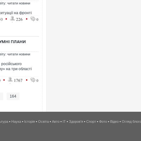
віту: читати новини
ситуації на фронті
•
•
50
226
0
УМНІ ПЛАНИ
віту: читати новини
 російського
у» на три області
•
•
0
1767
0
.
164
ьтура
•
Наука
•
Історія
•
Освіта
•
Авто
•
IT
•
Здоров'я
•
Спорт
•
Фото
•
Відео
•
Огляд блог