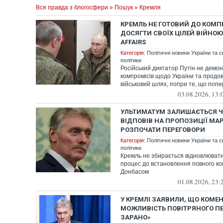
Вся правда з блогосфери
»
Пошук
» Кремля
КРЕМЛЬ НЕ ГОТОВИЙ ДО КОМПР
ДОСЯГТИ СВОЇХ ЦІЛЕЙ ВІЙНОЮ,
AFFAIRS
Категорія:
Політичні новини України та с
політики
Російський диктатор Путін не демон
компромісів щодо України та продов
військовий шлях, попри те, що попер
03.08.2026, 13:
УЛЬТИМАТУМ ЗАЛИШАЄТЬСЯ 
ВІДПОВІВ НА ПРОПОЗИЦІЇ МАР
РОЗПОЧАТИ ПЕРЕГОВОРИ
Категорія:
Політичні новини України та с
політики
Кремль не збирається відновлюват
процес до встановлення повного к
Донбасом
01.08.2026, 23:
У КРЕМЛІ ЗАЯВИЛИ, ЩО КОМЕ
МОЖЛИВІСТЬ ПОВІТРЯНОГО П
ЗАРАНО»