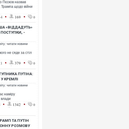
о Пєсков назвав
 Трампа щодо війни
•
•
44
169
0
ША «ВІДДАДУТЬ»
 ПОСТУПКИ, -
віту: читати новини
ого не сяде за стіл
•
•
21
379
0
УПНИКА ПУТІНА:
 У КРЕМЛІ
віту: читати новини
ає наміру
 влади
•
•
5
1342
0
РАМП ТА ПУТІН
ФОННУ РОЗМОВУ