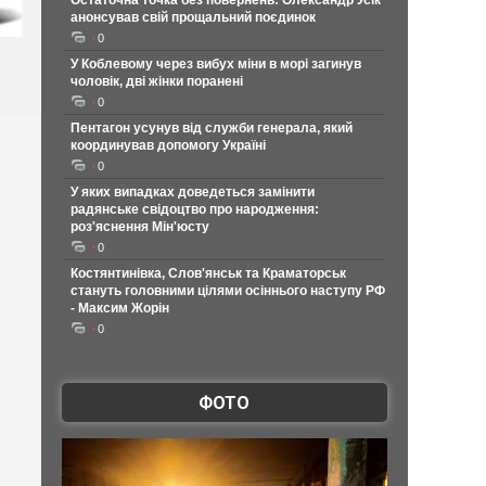
Остаточна точка без повернень: Олександр Усік
анонсував свій прощальний поєдинок
0
У Коблевому через вибух міни в морі загинув
чоловік, дві жінки поранені
0
Пентагон усунув від служби генерала, який
координував допомогу Україні
0
У яких випадках доведеться замінити
радянське свідоцтво про народження:
роз'яснення Мін'юсту
0
Костянтинівка, Слов'янськ та Краматорськ
стануть головними цілями осіннього наступу РФ
- Максим Жорін
0
ФОТО