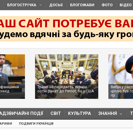
БЛОГОСТРІЧКА
ДОСЬЄ
БЛОГОЖАБИ
ФОТО
ВІДЕО
ефанішиній
Трамп не передасть Україні
Вибух у рес
захід
сотні ракет до Patriot, бо у США
ціллю був г
...
пр...
АДЗВИЧАЙНІ ПОДІЇ
СВІТ
КУЛЬТУРА
ЗНАННЯ
ТАРИФИ
ПОДВИГИ УКРАЇНЦІВ