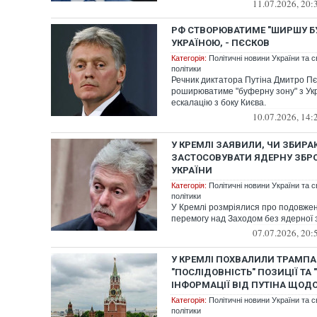
11.07.2026, 20:
РФ СТВОРЮВАТИМЕ "ШИРШУ БУ
УКРАЇНОЮ, - ПЄСКОВ
Категорія:
Політичні новини України та с
політики
Речник диктатора Путіна Дмитро Пє
роширюватиме "буферну зону" з Ук
ескалацію з боку Києва.
10.07.2026, 14:
У КРЕМЛІ ЗАЯВИЛИ, ЧИ ЗБИР
ЗАСТОСОВУВАТИ ЯДЕРНУ ЗБР
УКРАЇНИ
Категорія:
Політичні новини України та с
політики
У Кремлі розмріялися про подовженн
перемогу над Заходом без ядерної 
07.07.2026, 20:
У КРЕМЛІ ПОХВАЛИЛИ ТРАМПА
"ПОСЛІДОВНІСТЬ" ПОЗИЦІЇ ТА 
ІНФОРМАЦІЇ ВІД ПУТІНА ЩОДО
Категорія:
Політичні новини України та с
політики