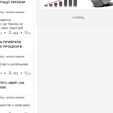
ПАЦІЇ УКРАЇНИ
віту: читати новини
Loading...
езидента
е, що Україна не
 своїх територій
•
•
41
684
0
ТЬ ПРИБРАТИ:
І ПРОЦЕСИ В
віту: читати новини
ітам та російському
•
•
49
792
0
 ПРО «МИР» НА
НОЮ
віту: читати новини
цистів» у зриві миру