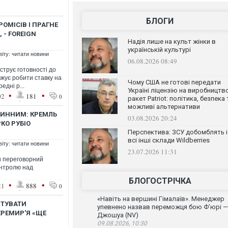
БЛОГИ
ОМІСІВ І ПРАГНЕ
 - FOREIGN
Надія лише на культ жінки в
українській культурі
віту: читати новини
06.08.2026 08:49
струє готовності до
жує робити ставку на
Чому США не готові передати
едні р...
Україні ліцензію на виробництв
•
•
02
181
0
ракет Patriot: політика, безпека 
можливі альтернативи
ЧИННИМ: КРЕМЛЬ
03.08.2026 20:24
КО РУБІО
Перспектива: ЗСУ добомблять і
всі інші склади Wildberries
віту: читати новини
23.07.2026 11:31
и переговорний
онтролю над
БЛОГОСТРІЧКА
•
•
21
888
0
«Навіть на вершині Гімалаїв». Менеджер
НТУВАТИ
упевнено назвав переможця бою Ф’юрі —
ЕРЕМИР'Я «ЩЕ
Джошуа (NV)
09.08.2026, 10:30