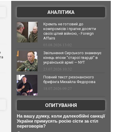
АНАЛІТИКА
Кремль не готовий до
компромісів і прагне досягти
своїх цілей війною, - Foreign
Affairs
03.08.2026 13:02
о
Звільнення Сирського знаменує
та
кінець епохи "старої гвардії" в
українській армії — NYT
23.07.2026 10:32
Повний текст резонансного
брифінга Михайла Федорова
18.07.2026 09:27
ОПИТУВАННЯ
На вашу думку, коли далекобійні санкції
України примусять росію сісти за стіл
переговорів?