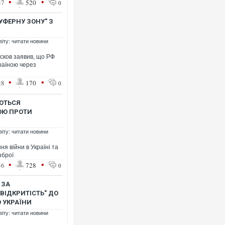
•
•
37
520
0
ФЕРНУ ЗОНУ" З
віту: читати новини
сков заявив, що РФ
Ворог завдав комбінованого
раїною через
двоє поранених. Ще десяте
після атаки БПЛА по ринку 
•
•
28
170
0
АЮТЬСЯ
ОЮ ПРОТИ
віту: читати новини
я війни в Україні та
зброї
•
•
56
728
0
 ЗА
Приїхав за паспортом та кв
"ВІДКРИТІСТЬ" ДО
до українських військових 
 УКРАЇНИ
зіркового футболіста Моха
віту: читати новини