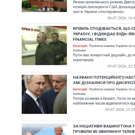
Речник кремлівського режиму Дмитр
позицію президента США Дональда
проти України «послідовною».
06.07.2026, 16:
КРЕМЛЬ СПОДІВАЄТЬСЯ, ЩО С
УКРАЇНУ, І ВІДКИДАЄ БУДЬ-ЯКІ
FINANCIAL TIMES
Категорія:
Політичні новини України та с
політики
Путін має конкретний дедлайн, до як
переговорів
05.07.2026, 23:
НАЗВАНО ПОТЕНЦІЙНОГО НАСТ
ЗМІ ДІЗНАЛИСЯ ПРО ДИСКУСІЇ
Категорія:
Політичні новини України та с
політики
Попри розмови в Кремлі, Путін не м
найближчим часом відмовлятися від
05.07.2026, 15:2
ЗА ІНІЦІАТИВИ ВАШИНГТОНА Т
ПРОВЕЛИ 85-ХВИЛИННУ ТЕЛЕ