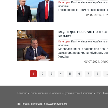
Категорія:
Політичні новини України та с
політики
Путін розповів Трампу свою версію 
05.07.2026, 11:
МЕДВЕДЄВ РОЗКРИВ НОВІ БЕЗ
КРЕМЛЯ
Категорія:
Політичні новини України та с
політики
Медведєв цинічно заявив про плани
диктатора розширити «буферну зон
України
05.07.2026, 09:0
1
2
3
4
5
6
7
8
..
Головна
•
Головні новини
•
Політика
•
Суспільство
•
Економіка
•
Світ
•
Кул
Всі новини належать їх правовласникам.