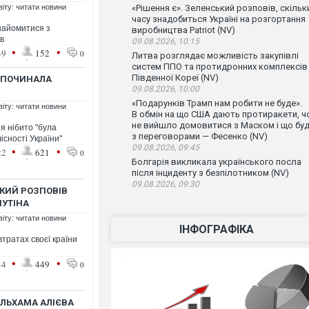
віту: читати новини
«Рішення є». Зеленський розповів, скільк
часу знадобиться Україні на розгортання
знайомитися з
виробництва Patriot (NV)
в
09.08.2026, 10:15
•
•
49
152
0
Литва розглядає можливість закупівлі
систем ППО та протидронних комплексів
Південної Кореї (NV)
ОЗПОЧИНАЛА
09.08.2026, 10:00
«Подарунків Трамп нам робити не буде».
віту: читати новини
В обмін на що США дають протиракети, ч
не вийшло домовитися з Маском і що бу
я нібито "була
з переговорами — Фесенко (NV)
існості України"
09.08.2026, 09:45
•
•
22
621
0
Болгарія викликала українського посла
після інциденту з безпілотником (NV)
09.08.2026, 09:30
ЬКИЙ РОЗПОВІВ
ПУТІНА
віту: читати новини
ІНФОГРАФІКА
втратах своєї країни
•
•
44
449
0
 ІЛЬХАМА АЛІЄВА