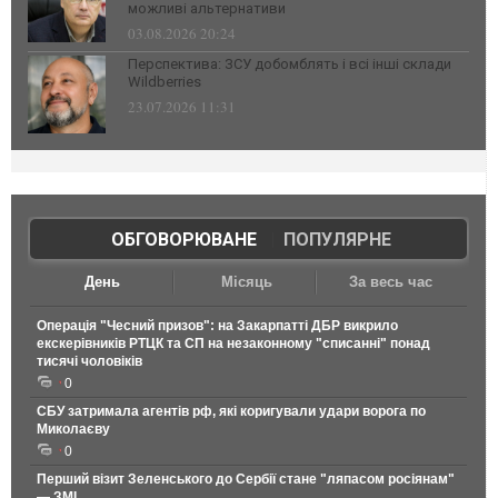
можливі альтернативи
03.08.2026 20:24
Перспектива: ЗСУ добомблять і всі інші склади
Wildberries
23.07.2026 11:31
ОБГОВОРЮВАНЕ
|
ПОПУЛЯРНЕ
День
Місяць
За весь час
Операція "Чесний призов": на Закарпатті ДБР викрило
екскерівників РТЦК та СП на незаконному "списанні" понад
тисячі чоловіків
0
СБУ затримала агентів рф, які коригували удари ворога по
Миколаєву
0
Перший візит Зеленського до Сербії стане "ляпасом росіянам"
— ЗМІ