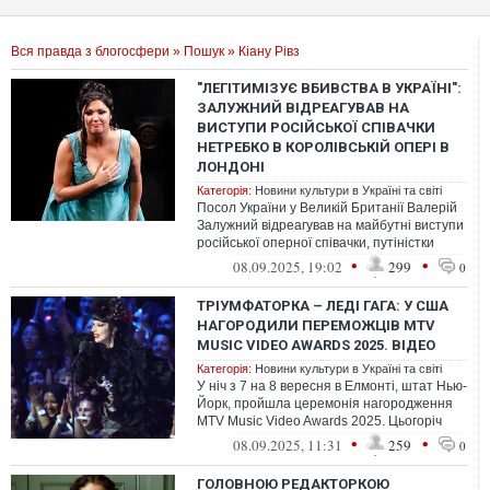
Вся правда з блогосфери
»
Пошук
» Кіану Рівз
"ЛЕГІТИМІЗУЄ ВБИВСТВА В УКРАЇНІ":
ЗАЛУЖНИЙ ВІДРЕАГУВАВ НА
ВИСТУПИ РОСІЙСЬКОЇ СПІВАЧКИ
НЕТРЕБКО В КОРОЛІВСЬКІЙ ОПЕРІ В
ЛОНДОНІ
Категорія:
Новини культури в Україні та світі
Посол України у Великій Британії Валерій
Залужний відреагував на майбутні виступи
російської оперної співачки, путіністки
Анни Нетребко в Королівській...
•
•
08.09.2025, 19:02
299
0
ТРІУМФАТОРКА – ЛЕДІ ГАГА: У США
НАГОРОДИЛИ ПЕРЕМОЖЦІВ MTV
MUSIC VIDEO AWARDS 2025. ВІДЕО
Категорія:
Новини культури в Україні та світі
У ніч з 7 на 8 вересня в Елмонті, штат Нью-
Йорк, пройшла церемонія нагородження
MTV Music Video Awards 2025. Цьогоріч
найбільшу кількість нагород отри...
•
•
08.09.2025, 11:31
259
0
ГОЛОВНОЮ РЕДАКТОРКОЮ