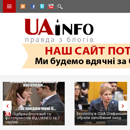
Експослу в США Стефанішині
Підбірка блогожаб та
обрали запобіжний захід
фотоприколів від UAINFO за 7
серпня