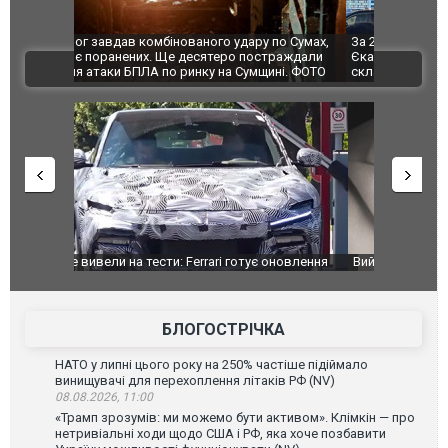
по Сумах,
За 2000 кілометрів від кордону з Україною: в
"Мої іграш
траждали
Єкатеринбурзі після атаки дронів загорівся
суперкарів
ВІДЕО
ині. ФОТО
склад Wildberries. ФОТО. ВІДЕО
оновлення
Вийшов трейлер нової екранізації легендарного
Зеленський
фільму "Афера Томаса Крауна"
перемовин
БЛОГОСТРІЧКА
НАТО у липні цього року на 250% частіше підіймало
винищувачі для перехоплення літаків РФ (NV)
08.08.2026, 11:00
«Трамп зрозумів: ми можемо бути активом». Клімкін — про
нетривіальні ходи щодо США і РФ, яка хоче позбавити