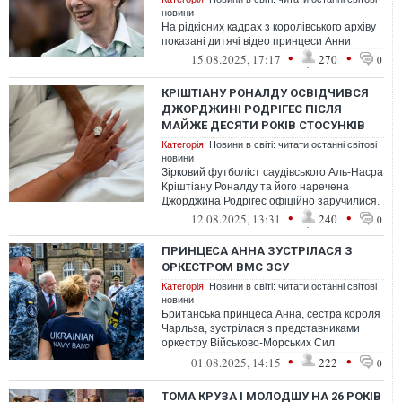
новини
На рідкісних кадрах з королівського архіву
показані дитячі відео принцеси Анни
•
•
15.08.2025, 17:17
270
0
КРІШТІАНУ РОНАЛДУ ОСВІДЧИВСЯ
ДЖОРДЖИНІ РОДРІГЕС ПІСЛЯ
МАЙЖЕ ДЕСЯТИ РОКІВ СТОСУНКІВ
Категорія:
Новини в світі: читати останні світові
новини
Зірковий футболіст саудівського Аль-Насра
Кріштіану Роналду та його наречена
Джорджина Родрігес офіційно заручилися.
•
•
12.08.2025, 13:31
240
0
ПРИНЦЕСА АННА ЗУСТРІЛАСЯ З
ОРКЕСТРОМ ВМС ЗСУ
Категорія:
Новини в світі: читати останні світові
новини
Британська принцеса Анна, сестра короля
Чарльза, зустрілася з представниками
оркестру Військово-Морських Сил
Збройних сил України
•
•
01.08.2025, 14:15
222
0
ТОМА КРУЗА І МОЛОДШУ НА 26 РОКІВ