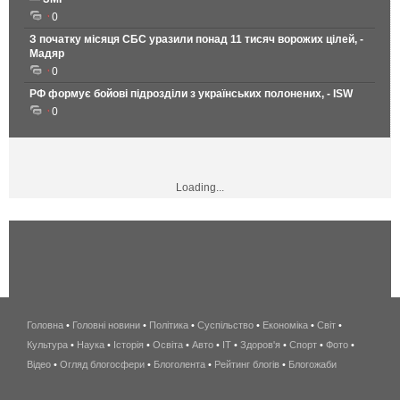
0
З початку місяця СБС уразили понад 11 тисяч ворожих цілей, -
Мадяр
0
РФ формує бойові підрозділи з українських полонених, - ISW
0
Loading...
Головна
•
Головні новини
•
Політика
•
Суспільство
•
Економіка
беспроводной
•
Світ
•
Культура
•
Наука
•
Історія
•
Освіта
•
Авто
•
IT
•
Здоров'я
интернет
•
Спорт
•
Фото
•
Відео
•
Огляд блогосфери
•
Блоголента
•
Рейтинг блогів
киев
•
Блогожаби
и