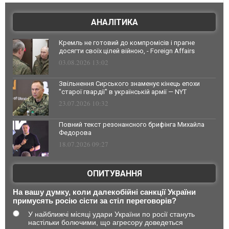
АНАЛІТИКА
Кремль не готовий до компромісів і прагне
досягти своїх цілей війною, - Foreign Affairs
03.08.2026 13:02
Звільнення Сирського знаменує кінець епохи
"старої гвардії" в українській армії — NYT
23.07.2026 10:32
Повний текст резонансного брифінга Михайла
Федорова
18.07.2026 09:27
ОПИТУВАННЯ
На вашу думку, коли далекобійні санкції України
примусять росію сісти за стіл переговорів?
У найближчі місяці удари України по росії стануть
настільки болючими, що агресору доведеться