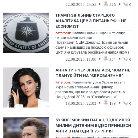
нардепом Олександром Божковим, розпо...
•
•
22.08.2025, 23:55
526
0
ТРАМП ЗВІЛЬНИВ СТАРШОГО
АНАЛІТИКА ЦРУ З ПИТАНЬ РФ – HE
ECONOMIST
Категорія:
Політичні новини України та світу:
читати новини політики
Президент США Дональд Трамп звільнив
одну з найвищих за посадою офіцерок
ЦРУ, яка курувала російським напрямком і
брала участь у підготовці доповіді п...
•
•
22.08.2025, 11:00
354
0
АННА ТРІНЧЕР ЗІЗНАЛАСЯ, ЧОМУ НЕ
ПЛАНУЄ ЙТИ НА "ЄВРОБАЧЕННЯ"
Категорія:
Новини культури в Україні та світі
Українська співачка Анна Трінчер
розповіла, що не планує брати участь у
Нацвідборі-2026 на "Євробачення".
•
•
18.08.2025, 22:02
138
0
БУКІНГЕМСЬКИЙ ПАЛАЦ ПОДІЛИВСЯ
МИЛИМ ДИТЯЧИМ ВІДЕО ПРИНЦЕСИ
АННИ З НАГОДИ ЇЇ 75-РІЧЧЯ
Категорія:
Новини в світі: читати останні світові