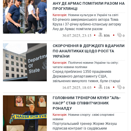
АНУ ДЕ АРМАС ПОМІТИЛИ РАЗОМ НА
ПРОГУЛЯНЦІ
Категорія:
Новини культури в Україні та світі
63-річного американського актора Тома
Круза і 37-річну кубино-іспанську акторку
Ану де Армас помітили разом
на прогулянці в мальовничому штаті
•
•
30.07.2025, 23:15
806
0
Вермонт...
СКОРОЧЕННЯ В ДЕРЖДЕПІ ВДАРИЛИ
ПО АНАЛІТИКАХ ЩОДО РОСІЇ ТА
УКРАЇНИ
Категорія:
Політичні новини України та світу:
читати новини політики
Серед приблизно 1350 працівників
Державного департаменту США,
звільнених минулого тижня, були старші
аналітики бюро розвідки, в тому числі
•
•
16.07.2025, 18:03
116
0
люди, які с...
ГОЛОВНИМ ТРЕНЕРОМ КЛУБУ "АЛЬ-
НАСР" СТАВ СПІВВІТЧИЗНИК
РОНАЛДУ
Категорія:
Новини спорту: свіжі спортивні
новини
Португальський тренер Жорже Жезуш
підписав контракт із саудівським