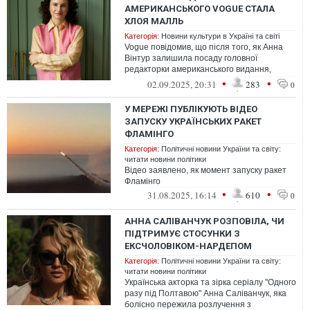
АМЕРИКАНСЬКОГО VOGUE СТАЛА
ХЛОЯ МАЛЛЬ
Категорія:
Новини культури в Україні та світі
Vogue повідомив, що після того, як Анна
Вінтур залишила посаду головної
редакторки американського видання,
редакцію очолить Хлоя Малль.
•
•
02.09.2025, 20:31
283
0
У МЕРЕЖІ ПУБЛІКУЮТЬ ВІДЕО
ЗАПУСКУ УКРАЇНСЬКИХ РАКЕТ
ФЛАМІНГО
Категорія:
Політичні новини України та світу:
читати новини політики
Відео заявлено, як момент запуску ракет
Фламінго
•
•
31.08.2025, 16:14
610
0
АННА САЛІВАНЧУК РОЗПОВІЛА, ЧИ
ПІДТРИМУЄ СТОСУНКИ З
ЕКСЧОЛОВІКОМ-НАРДЕПОМ
Категорія:
Політичні новини України та світу:
читати новини політики
Українська акторка та зірка серіалу "Одного
разу під Полтавою" Анна Саліванчук, яка
болісно пережила розлучення з