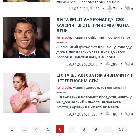
клубом "Аль-Насром" терміном на рік
•
•
15.07.2025, 21:32
74
0
ДІЄТА КРІШТІАНУ РОНАЛДУ: 3200
КАЛОРІЙ І ШІСТЬ ПРИЙОМІВ ЇЖІ НА
ДЕНЬ
Категорія:
Новини в світі: читати останні світові
новини
Знаменитий футболіст Кріштіану Роналду
дуже відповідально ставиться до свого
здоров’я. Завдяки чому в 40 років
залишається лідером збірної Португалії,...
•
•
09.07.2025, 20:00
289
0
ЩО ТАКЕ ЛАКТОЗА І ЯК ВИЗНАЧИТИ ЇЇ
НЕПЕРЕНОСИМІСТЬ?
Категорія:
Новини здоров'я: останні медичні
новини
Від вживання молочних продуктів, навіть у
не дуже великій кількості, відчуваєте
здуття, бурчання в животі чи навіть
нудоту?
•
•
09.07.2025, 11:20
180
0
6
1
...
4
5
7
8
9
...
53