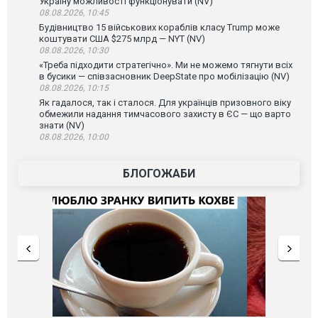
Україну можливості функціонувати (NV)
08.08.2026, 10:45
Будівництво 15 військових кораблів класу Trump може
коштувати США $275 млрд — NYT (NV)
08.08.2026, 10:30
«Треба підходити стратегічно». Ми не можемо тягнути всіх
в бусики — співзасновник DeepState про мобілізацію (NV)
08.08.2026, 10:15
Як гадалося, так і сталося. Для українців призовного віку
обмежили надання тимчасового захисту в ЄС — що варто
знати (NV)
08.08.2026, 10:00
БЛОГОЖАБИ